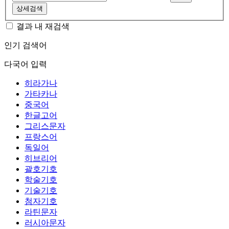
상세검색
결과 내 재검색
인기 검색어
다국어 입력
히라가나
가타카나
중국어
한글고어
그리스문자
프랑스어
독일어
히브리어
괄호기호
학술기호
기술기호
첨자기호
라틴문자
러시아문자