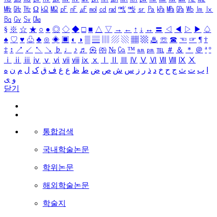
㎒
㎓
㎔
Ω
㏀
㏁
㎊
㎋
㎌
㏖
㏅
㎭
㎮
㎯
㏛
㎩
㎪
㎫
㎬
㏝
㏐
㏓
㏃
㏉
㏜
㏆
§
※
☆
★
○
●
◎
◇
◆
□
■
△
▽
→
←
↑
↓
↔
〓
◁
◀
▷
▶
♤
♠
♡
♥
♧
♣
⊙
◈
▣
◐
◑
▒
▤
▥
▨
▧
▦
▩
♨
☏
☎
☜
☞
¶
†
‡
↕
↗
↙
↖
↘
♭
♩
♪
♬
㉿
㈜
№
㏇
™
㏂
㏘
℡
＃
＆
＊
＠
ª
º
ⅰ
ⅱ
ⅲ
ⅳ
ⅴ
ⅵ
ⅶ
ⅷ
ⅸ
ⅹ
Ⅰ
Ⅱ
Ⅲ
Ⅳ
Ⅴ
Ⅵ
Ⅶ
Ⅷ
Ⅸ
Ⅹ
ا
ب
ت
ث
ج
ح
خ
د
ذ
ر
ز
س
ش
ص
ض
ط
ظ
ع
غ
ف
ق
ک
ل
م
ن
ه
و
ی
닫기
통합검색
국내학술논문
학위논문
해외학술논문
학술지