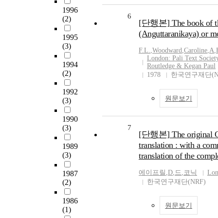
1996
6
(2)
[단행본] The book of the
(Anguttaranikaya) or m
1995
(3)
F.L.
,
Woodward
,
Caroline
,
A
,
London: Pali Text Society
1994
Routledge & Kegan Paul
(2)
1978
한국연구재단(N
1992
원문보기
(3)
1990
(3)
7
[단행본] The original G
translation : with a c
1989
(3)
translation of the comp
에이프릴
,
D
,
드
,
코닉
Lon
1987
(2)
한국연구재단(NRF)
1986
원문보기
(1)