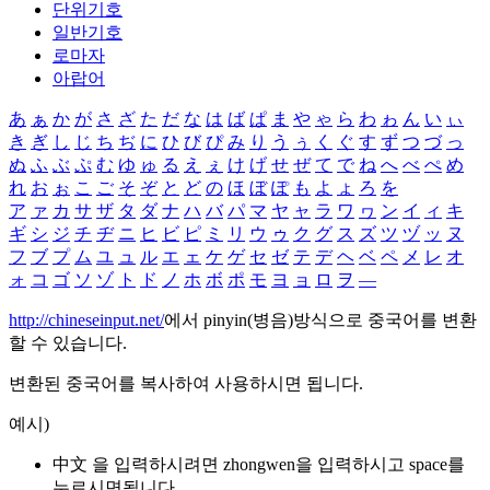
단위기호
일반기호
로마자
아랍어
あ
ぁ
か
が
さ
ざ
た
だ
な
は
ば
ぱ
ま
や
ゃ
ら
わ
ゎ
ん
い
ぃ
き
ぎ
し
じ
ち
ぢ
に
ひ
び
ぴ
み
り
う
ぅ
く
ぐ
す
ず
つ
づ
っ
ぬ
ふ
ぶ
ぷ
む
ゆ
ゅ
る
え
ぇ
け
げ
せ
ぜ
て
で
ね
へ
べ
ぺ
め
れ
お
ぉ
こ
ご
そ
ぞ
と
ど
の
ほ
ぼ
ぽ
も
よ
ょ
ろ
を
ア
ァ
カ
サ
ザ
タ
ダ
ナ
ハ
バ
パ
マ
ヤ
ャ
ラ
ワ
ヮ
ン
イ
ィ
キ
ギ
シ
ジ
チ
ヂ
ニ
ヒ
ビ
ピ
ミ
リ
ウ
ゥ
ク
グ
ス
ズ
ツ
ヅ
ッ
ヌ
フ
ブ
プ
ム
ユ
ュ
ル
エ
ェ
ケ
ゲ
セ
ゼ
テ
デ
ヘ
ベ
ペ
メ
レ
オ
ォ
コ
ゴ
ソ
ゾ
ト
ド
ノ
ホ
ボ
ポ
モ
ヨ
ョ
ロ
ヲ
―
http://chineseinput.net/
에서 pinyin(병음)방식으로 중국어를 변환
할 수 있습니다.
변환된 중국어를 복사하여 사용하시면 됩니다.
예시)
中文 을 입력하시려면
zhongwen
을 입력하시고 space를
누르시면됩니다.