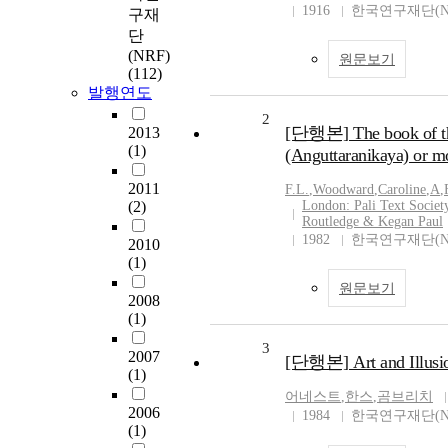
1916
한국연구재단(N
구재
단
(NRF)
원문보기
(112)
발행연도
2
[단행본] The book of the
2013
(1)
(Anguttaranikaya) or m
2011
F.L.
,
Woodward
,
Caroline
,
A
,
(2)
London: Pali Text Society
Routledge & Kegan Paul
1982
한국연구재단(N
2010
(1)
원문보기
2008
(1)
3
2007
[단행본] Art and Illusi
(1)
어네스트
,
한스
,
곰브리치
2006
1984
한국연구재단(N
(1)