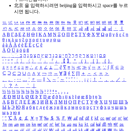
北京 을 입력하시려면
beijing
을 입력하시고 space를 누르
시면 됩니다.
ㅥ
ㅦ
ㅧ
ㅨ
ㅩ
ㅪ
ㅫ
ㅬ
ㅭ
ㅮ
ㅯ
ㅰ
ㅱ
ㅲ
ㅳ
ㅴ
ㅵ
ㅶ
ㅷ
ㅸ
ㅹ
ㅺ
ㅻ
ㅼ
ㅽ
ㅾ
ㅿ
ㆀ
ㆁ
ㆂ
ㆃ
ㆄ
ㆅ
ㆆ
ㆇ
ㆈ
ㆉ
ㆊ
ㆋ
ㆌ
ㆍ
ㆎ
Α
Β
Γ
Δ
Ε
Ζ
Η
Θ
Ι
Κ
Λ
Μ
Ν
Ξ
Ο
Π
Ρ
Σ
Τ
Υ
Φ
Χ
Ψ
Ω
α
β
γ
δ
ε
ζ
η
θ
ι
κ
λ
μ
ν
ξ
ο
π
ρ
σ
τ
υ
φ
χ
ψ
ω
á
à
Á
À
é
è
É
È
ç
Ç
ê
Ä
Ö
Ü
ä
ö
ü
ß
ְ
ֳ
ֲ
ֱ
ָ
ַ
ֵ
ֶ
ִ
ֹ
ּ
ֻ
ׂ
ׁ
ּ
ב
ה
נ
מ
צ
ת
ץ
ש
ד
ג
כ
ע
י
ח
ל
ך
ף
ק
ר
א
ט
ו
ן
ם
פ
‘
’
“
”
〔
〕
〈
〉
「
」
『
』
【
】
＂
（
）
［
］
｛
｝
±
×
÷
≠
≤
≥
∞
∴
♂
♀
∠
⊥
⌒
∂
∇
≡
≒
≪
≫
√
∽
∝
∵
∫
∬
∈
∋
⊆
⊇
⊂
⊃
∪
∩
∧
∨
￢
⇒
⇔
∀
∃
∮
∑
∏
＋
－
＜
＝
＞
、
。
·
‥
…
¨
〃
―
∥
＼
∼
´
～
ˇ
˘
˝
˚
˙
¸
˛
¡
¿
ː
！
＇
，
．
／
：
；
？
＾
＿
｀
｜
½
⅓
⅔
¼
¾
⅛
⅜
⅝
⅞
¹
²
³
⁴
ⁿ
₁
₂
₃
₄
Æ
Ð
Ħ
Ĳ
Ł
Ø
Œ
Þ
Ŧ
Ŋ
æ
đ
ð
ħ
ı
ĳ
ĸ
ŀ
ł
ø
œ
ß
þ
ŧ
ŋ
ŉ
А
Б
В
Г
Д
Е
Ё
Ж
З
И
Й
К
Л
М
Н
О
П
Р
С
Т
У
Ф
Х
Ц
Ч
Ш
Щ
Ъ
Ы
Ь
Э
Ю
Я
а
б
в
г
д
е
ё
ж
з
и
й
к
л
м
н
о
п
р
с
т
у
ф
х
ц
ч
ш
щ
ъ
ы
ь
э
ю
я
′
″
℃
Å
￠
￡
￥
¤
℉
‰
＄
％
Ｆ
￦
㎕
㎖
㎗
ℓ
㎘
㏄
㎣
㎤
㎥
㎦
㎙
㎚
㎛
㎜
㎝
㎞
㎟
㎠
㎡
㎢
㏊
㎍
㎎
㎏
㏏
㎈
㎉
㏈
㎧
㎨
㎰
㎱
㎲
㎳
㎴
㎵
㎶
㎷
㎸
㎹
㎀
㎁
㎂
㎃
㎄
㎺
㎻
㎽
㎾
㎿
㎐
㎑