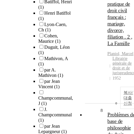
Batiffol, Henri
pratique de
(1)
droit civil
Henri Batiffol
français :
(1)
mariage,
Lyon-Caen,
Ch
(1)
divorce,
Cohen,
filiation . 2 ,
Maurice
(1)
La Famille
Duguit, Léon
(1)
Planiol, Marcel
Mathivon, A
Librairie
générale de
(1)
droit et de
par A.
jurisprudenc
Mathivon
(1)
1952
par Jean
Vincent
(1)
복사/
Champcommunal,
대출
J
(1)
신청
J.
8
Problèmes d
Champcommunal
(1)
base de
par Jean
philosophie
Lepargneur
(1)