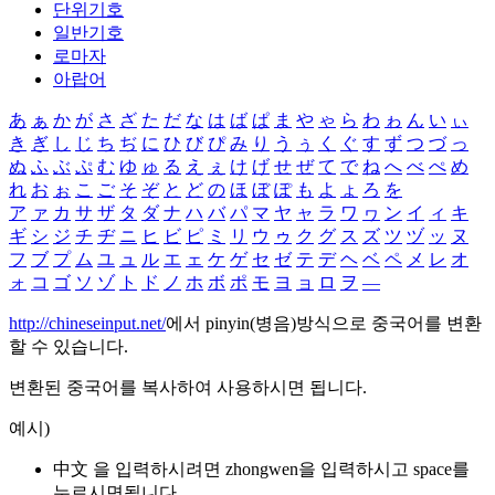
단위기호
일반기호
로마자
아랍어
あ
ぁ
か
が
さ
ざ
た
だ
な
は
ば
ぱ
ま
や
ゃ
ら
わ
ゎ
ん
い
ぃ
き
ぎ
し
じ
ち
ぢ
に
ひ
び
ぴ
み
り
う
ぅ
く
ぐ
す
ず
つ
づ
っ
ぬ
ふ
ぶ
ぷ
む
ゆ
ゅ
る
え
ぇ
け
げ
せ
ぜ
て
で
ね
へ
べ
ぺ
め
れ
お
ぉ
こ
ご
そ
ぞ
と
ど
の
ほ
ぼ
ぽ
も
よ
ょ
ろ
を
ア
ァ
カ
サ
ザ
タ
ダ
ナ
ハ
バ
パ
マ
ヤ
ャ
ラ
ワ
ヮ
ン
イ
ィ
キ
ギ
シ
ジ
チ
ヂ
ニ
ヒ
ビ
ピ
ミ
リ
ウ
ゥ
ク
グ
ス
ズ
ツ
ヅ
ッ
ヌ
フ
ブ
プ
ム
ユ
ュ
ル
エ
ェ
ケ
ゲ
セ
ゼ
テ
デ
ヘ
ベ
ペ
メ
レ
オ
ォ
コ
ゴ
ソ
ゾ
ト
ド
ノ
ホ
ボ
ポ
モ
ヨ
ョ
ロ
ヲ
―
http://chineseinput.net/
에서 pinyin(병음)방식으로 중국어를 변환
할 수 있습니다.
변환된 중국어를 복사하여 사용하시면 됩니다.
예시)
中文 을 입력하시려면
zhongwen
을 입력하시고 space를
누르시면됩니다.