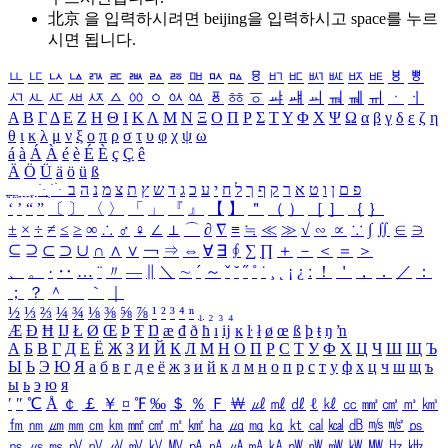
北京 을 입력하시려면
beijing
을 입력하시고 space를 누르
시면 됩니다.
ㅥ
ㅦ
ㅧ
ㅨ
ㅩ
ㅪ
ㅫ
ㅬ
ㅭ
ㅮ
ㅯ
ㅰ
ㅱ
ㅲ
ㅳ
ㅴ
ㅵ
ㅶ
ㅷ
ㅸ
ㅹ
ㅺ
ㅻ
ㅼ
ㅽ
ㅾ
ㅿ
ㆀ
ㆁ
ㆂ
ㆃ
ㆄ
ㆅ
ㆆ
ㆇ
ㆈ
ㆉ
ㆊ
ㆋ
ㆌ
ㆍ
ㆎ
Α
Β
Γ
Δ
Ε
Ζ
Η
Θ
Ι
Κ
Λ
Μ
Ν
Ξ
Ο
Π
Ρ
Σ
Τ
Υ
Φ
Χ
Ψ
Ω
α
β
γ
δ
ε
ζ
η
θ
ι
κ
λ
μ
ν
ξ
ο
π
ρ
σ
τ
υ
φ
χ
ψ
ω
á
à
Á
À
é
è
É
È
ç
Ç
ê
Ä
Ö
Ü
ä
ö
ü
ß
ְ
ֳ
ֲ
ֱ
ָ
ַ
ֵ
ֶ
ִ
ֹ
ּ
ֻ
ׂ
ׁ
ּ
ב
ה
נ
מ
צ
ת
ץ
ש
ד
ג
כ
ע
י
ח
ל
ך
ף
ק
ר
א
ט
ו
ן
ם
פ
‘
’
“
”
〔
〕
〈
〉
「
」
『
』
【
】
＂
（
）
［
］
｛
｝
±
×
÷
≠
≤
≥
∞
∴
♂
♀
∠
⊥
⌒
∂
∇
≡
≒
≪
≫
√
∽
∝
∵
∫
∬
∈
∋
⊆
⊇
⊂
⊃
∪
∩
∧
∨
￢
⇒
⇔
∀
∃
∮
∑
∏
＋
－
＜
＝
＞
、
。
·
‥
…
¨
〃
―
∥
＼
∼
´
～
ˇ
˘
˝
˚
˙
¸
˛
¡
¿
ː
！
＇
，
．
／
：
；
？
＾
＿
｀
｜
½
⅓
⅔
¼
¾
⅛
⅜
⅝
⅞
¹
²
³
⁴
ⁿ
₁
₂
₃
₄
Æ
Ð
Ħ
Ĳ
Ł
Ø
Œ
Þ
Ŧ
Ŋ
æ
đ
ð
ħ
ı
ĳ
ĸ
ŀ
ł
ø
œ
ß
þ
ŧ
ŋ
ŉ
А
Б
В
Г
Д
Е
Ё
Ж
З
И
Й
К
Л
М
Н
О
П
Р
С
Т
У
Ф
Х
Ц
Ч
Ш
Щ
Ъ
Ы
Ь
Э
Ю
Я
а
б
в
г
д
е
ё
ж
з
и
й
к
л
м
н
о
п
р
с
т
у
ф
х
ц
ч
ш
щ
ъ
ы
ь
э
ю
я
′
″
℃
Å
￠
￡
￥
¤
℉
‰
＄
％
Ｆ
￦
㎕
㎖
㎗
ℓ
㎘
㏄
㎣
㎤
㎥
㎦
㎙
㎚
㎛
㎜
㎝
㎞
㎟
㎠
㎡
㎢
㏊
㎍
㎎
㎏
㏏
㎈
㎉
㏈
㎧
㎨
㎰
㎱
㎲
㎳
㎴
㎵
㎶
㎷
㎸
㎹
㎀
㎁
㎂
㎃
㎄
㎺
㎻
㎽
㎾
㎿
㎐
㎑