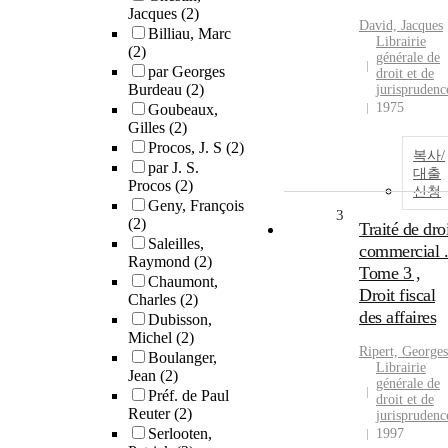
Jacques
(2)
David, Jacques
Billiau, Marc
Librairie
(2)
générale de
par Georges
droit et de
Burdeau
(2)
jurisprudenc
1975
Goubeaux,
Gilles
(2)
Procos, J. S
(2)
복사/
par J. S.
대출
Procos
(2)
신청
Geny, François
3
(2)
Traité de dro
Saleilles,
commercial .
Raymond
(2)
Tome 3 ,
Chaumont,
Droit fiscal
Charles
(2)
des affaires
Dubisson,
Michel
(2)
Ripert, Georges
Boulanger,
Librairie
Jean
(2)
générale de
Préf. de Paul
droit et de
Reuter
(2)
jurisprudenc
Serlooten,
1997