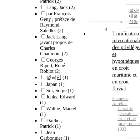
Patrick
(2)
Lang, Jack
(2)
복사/
par François
대출
Geny ; préface de
신청
Raymond
4
Saleilles
(2)
L'unification
Jack Lang
international
;avant propos de
des privilége
Charles
Chaumont
(2)
et
Georges
hypothèques
Ripert, René
en droit
Roblot
(2)
maritime et
성낙인
(1)
en droit
Japan
(1)
fluvial
Sur, Serge
(1)
Jenks, Edward
Paunesco,
(1)
Aurelian
Waline, Marcel
Librairie
générale de
(1)
droit et de
Daillier,
jurisprudenc
Patrick
(1)
1933
Jean
Carbonnier
(1)