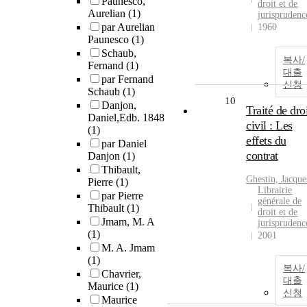
Paunesco,
droit et de
Aurelian
(1)
jurisprudenc
par Aurelian
1960
Paunesco
(1)
Schaub,
복사/
Fernand
(1)
대출
par Fernand
신청
Schaub
(1)
10
Danjon,
Traité de dro
Daniel,Edb. 1848
civil : Les
(1)
effets du
par Daniel
contrat
Danjon
(1)
Thibault,
Ghestin, Jacque
Pierre
(1)
Librairie
par Pierre
générale de
Thibault
(1)
droit et de
Jmam, M. A
jurisprudenc
(1)
2001
M. A. Jmam
(1)
복사/
Chavrier,
대출
Maurice
(1)
신청
Maurice