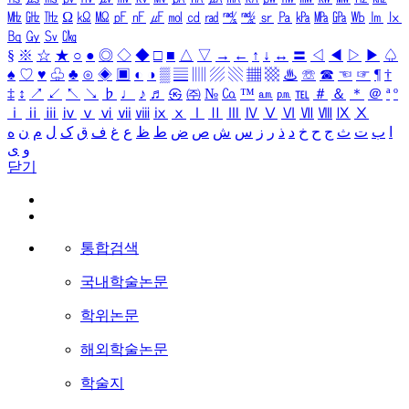
㎒
㎓
㎔
Ω
㏀
㏁
㎊
㎋
㎌
㏖
㏅
㎭
㎮
㎯
㏛
㎩
㎪
㎫
㎬
㏝
㏐
㏓
㏃
㏉
㏜
㏆
§
※
☆
★
○
●
◎
◇
◆
□
■
△
▽
→
←
↑
↓
↔
〓
◁
◀
▷
▶
♤
♠
♡
♥
♧
♣
⊙
◈
▣
◐
◑
▒
▤
▥
▨
▧
▦
▩
♨
☏
☎
☜
☞
¶
†
‡
↕
↗
↙
↖
↘
♭
♩
♪
♬
㉿
㈜
№
㏇
™
㏂
㏘
℡
＃
＆
＊
＠
ª
º
ⅰ
ⅱ
ⅲ
ⅳ
ⅴ
ⅵ
ⅶ
ⅷ
ⅸ
ⅹ
Ⅰ
Ⅱ
Ⅲ
Ⅳ
Ⅴ
Ⅵ
Ⅶ
Ⅷ
Ⅸ
Ⅹ
ا
ب
ت
ث
ج
ح
خ
د
ذ
ر
ز
س
ش
ص
ض
ط
ظ
ع
غ
ف
ق
ک
ل
م
ن
ه
و
ی
닫기
통합검색
국내학술논문
학위논문
해외학술논문
학술지