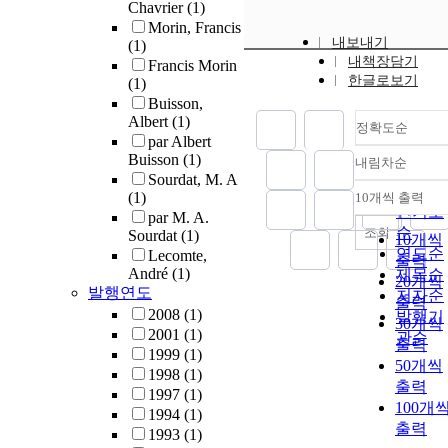
Chavrier
(1)
Morin, Francis
내보내기
(1)
내책장담기
Francis Morin
한글로보기
(1)
Buisson,
Albert
(1)
정확도순
par Albert
Buisson
(1)
내림차순
정확도
Sourdat, M. A
순
(1)
10개씩 출력
내림차
인기도
par M. A.
순
조회
Sourdat
(1)
10개씩
연도순
Lecomte,
출력
André
(1)
제목순
20개씩
발행연도
저자순
출력
2008
(1)
발행기
30개씩
2001
(1)
관순
출력
1999
(1)
50개씩
1998
(1)
출력
1997
(1)
100개
1994
(1)
출력
1993
(1)