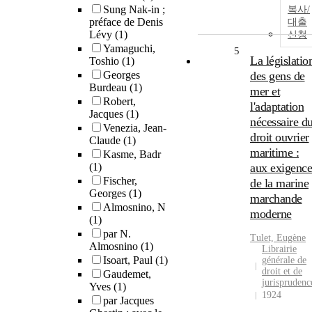
Sung Nak-in ;
복사/
préface de Denis
대출
Lévy
(1)
신청
Yamaguchi,
5
La législatio
Toshio
(1)
Georges
des gens de
Burdeau
(1)
mer et
Robert,
l'adaptation
Jacques
(1)
nécessaire d
Venezia, Jean-
droit ouvrier
Claude
(1)
maritime :
Kasme, Badr
(1)
aux exigence
Fischer,
de la marine
Georges
(1)
marchande
Almosnino, N
moderne
(1)
par N.
Tulet, Eugène
Almosnino
(1)
Librairie
Isoart, Paul
(1)
générale de
droit et de
Gaudemet,
jurisprudenc
Yves
(1)
1924
par Jacques