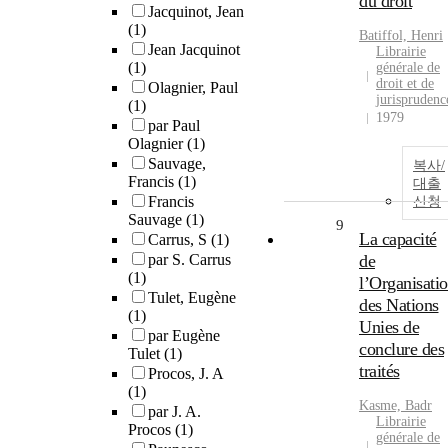
du droit
Jacquinot, Jean
(1)
Batiffol, Henri
Jean Jacquinot
Librairie
(1)
générale de
droit et de
Olagnier, Paul
jurisprudenc
(1)
1979
par Paul
Olagnier
(1)
Sauvage,
복사/
Francis
(1)
대출
Francis
신청
Sauvage
(1)
9
La capacité
Carrus, S
(1)
par S. Carrus
de
(1)
l’Organisati
Tulet, Eugène
des Nations
(1)
Unies de
par Eugène
conclure des
Tulet
(1)
traités
Procos, J. A
(1)
Kasme, Badr
par J. A.
Librairie
Procos
(1)
générale de