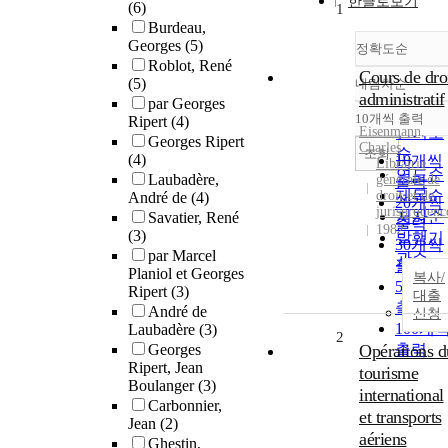
한글로보기
(6)
1
Burdeau,
Georges
(5)
정확도순
Roblot, René
Cours de dro
(5)
내림차순
정확도
administratif
par Georges
순
10개씩 출력
Ripert
(4)
내림차
Eisenmann,
인기도
Georges Ripert
Charles
순
조회
(4)
10개씩
Librairie
연도순
Laubadère,
générale de
출력
제목순
droit et de
André de
(4)
20개씩
jurisprudenc
저자순
Savatier, René
출력
1982
(3)
발행기
30개씩
par Marcel
관순
출력
Planiol et Georges
복사/
50개씩
Ripert
(3)
대출
출력
André de
신청
100개
Laubadère
(3)
2
Georges
Opérations d
출력
Ripert, Jean
tourisme
Boulanger
(3)
international
Carbonnier,
et transports
Jean
(2)
aériens
Ghestin,