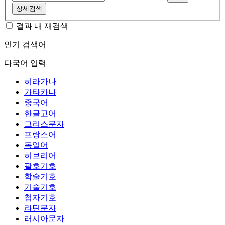
상세검색
결과 내 재검색
인기 검색어
다국어 입력
히라가나
가타카나
중국어
한글고어
그리스문자
프랑스어
독일어
히브리어
괄호기호
학술기호
기술기호
첨자기호
라틴문자
러시아문자