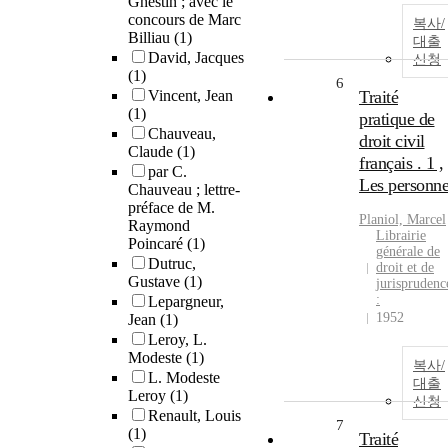
Ghestin ; avec le
concours de Marc
복사/
Billiau
(1)
대출
David, Jacques
신청
(1)
6
Vincent, Jean
Traité
(1)
pratique de
Chauveau,
droit civil
Claude
(1)
français . 1 ,
par C.
Les personn
Chauveau ; lettre-
préface de M.
Planiol, Marcel
Raymond
Librairie
Poincaré
(1)
générale de
Dutruc,
droit et de
Gustave
(1)
jurisprudenc
:
Lepargneur,
1952
Jean
(1)
Leroy, L.
Modeste
(1)
복사/
L. Modeste
대출
Leroy
(1)
신청
Renault, Louis
7
(1)
Traité