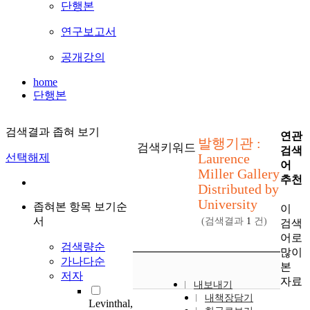
단행본
연구보고서
공개강의
home
단행본
검색결과 좁혀 보기
연관
발행기관 :
검색키워드
검색
Laurence
선택해제
어
Miller Gallery
추천
Distributed by
University
좁혀본 항목 보기순
이
서
(검색결과
1
건)
검색
어로
검색량순
많이
가나다순
본
저자
자료
내보내기
내책장담기
Levinthal,