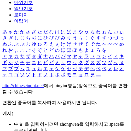
단위기호
일반기호
로마자
아랍어
あ
ぁ
か
が
さ
ざ
た
だ
な
は
ば
ぱ
ま
や
ゃ
ら
わ
ゎ
ん
い
ぃ
き
ぎ
し
じ
ち
ぢ
に
ひ
び
ぴ
み
り
う
ぅ
く
ぐ
す
ず
つ
づ
っ
ぬ
ふ
ぶ
ぷ
む
ゆ
ゅ
る
え
ぇ
け
げ
せ
ぜ
て
で
ね
へ
べ
ぺ
め
れ
お
ぉ
こ
ご
そ
ぞ
と
ど
の
ほ
ぼ
ぽ
も
よ
ょ
ろ
を
ア
ァ
カ
サ
ザ
タ
ダ
ナ
ハ
バ
パ
マ
ヤ
ャ
ラ
ワ
ヮ
ン
イ
ィ
キ
ギ
シ
ジ
チ
ヂ
ニ
ヒ
ビ
ピ
ミ
リ
ウ
ゥ
ク
グ
ス
ズ
ツ
ヅ
ッ
ヌ
フ
ブ
プ
ム
ユ
ュ
ル
エ
ェ
ケ
ゲ
セ
ゼ
テ
デ
ヘ
ベ
ペ
メ
レ
オ
ォ
コ
ゴ
ソ
ゾ
ト
ド
ノ
ホ
ボ
ポ
モ
ヨ
ョ
ロ
ヲ
―
http://chineseinput.net/
에서 pinyin(병음)방식으로 중국어를 변환
할 수 있습니다.
변환된 중국어를 복사하여 사용하시면 됩니다.
예시)
中文 을 입력하시려면
zhongwen
을 입력하시고 space를
누르시면됩니다.