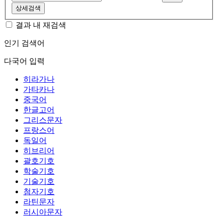
상세검색
결과 내 재검색
인기 검색어
다국어 입력
히라가나
가타카나
중국어
한글고어
그리스문자
프랑스어
독일어
히브리어
괄호기호
학술기호
기술기호
첨자기호
라틴문자
러시아문자