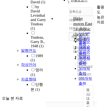
한글로보기
David
(1)
1
by
활용
David
정확도순
도
Levinthal
높은
Hitler
and Garry
내림차순
정확도
자료
moves East
Trudeau
순
(1)
10개씩 출력
: a graphic
내림차순
인기도
chronicle,
순
조회
Trudeau,
10개씩
1941-43
Garry B.,
연도순
출력
1948
(1)
제목순
Levinthal,
20개씩
발행연도
David
저자순
출력
Laurence
1989
발행기
30개씩
Miller
(1)
관순
Gallery
출력
작성언어
Distributed
50개씩
영어
by
출력
University
(1)
1989
100개씩
자료형태
출력
단행
본
(1)
복
사/
오늘 본 자료
대
출
신