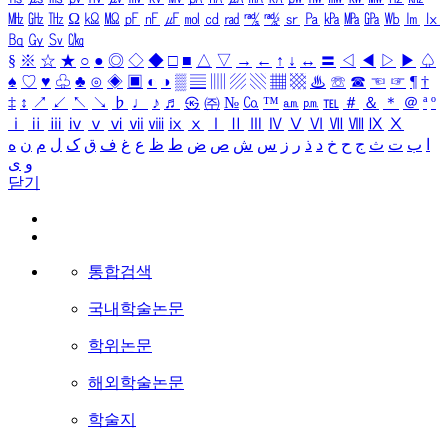
㎒
㎓
㎔
Ω
㏀
㏁
㎊
㎋
㎌
㏖
㏅
㎭
㎮
㎯
㏛
㎩
㎪
㎫
㎬
㏝
㏐
㏓
㏃
㏉
㏜
㏆
§
※
☆
★
○
●
◎
◇
◆
□
■
△
▽
→
←
↑
↓
↔
〓
◁
◀
▷
▶
♤
♠
♡
♥
♧
♣
⊙
◈
▣
◐
◑
▒
▤
▥
▨
▧
▦
▩
♨
☏
☎
☜
☞
¶
†
‡
↕
↗
↙
↖
↘
♭
♩
♪
♬
㉿
㈜
№
㏇
™
㏂
㏘
℡
＃
＆
＊
＠
ª
º
ⅰ
ⅱ
ⅲ
ⅳ
ⅴ
ⅵ
ⅶ
ⅷ
ⅸ
ⅹ
Ⅰ
Ⅱ
Ⅲ
Ⅳ
Ⅴ
Ⅵ
Ⅶ
Ⅷ
Ⅸ
Ⅹ
ا
ب
ت
ث
ج
ح
خ
د
ذ
ر
ز
س
ش
ص
ض
ط
ظ
ع
غ
ف
ق
ک
ل
م
ن
ه
و
ی
닫기
통합검색
국내학술논문
학위논문
해외학술논문
학술지