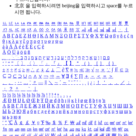
北京 을 입력하시려면
beijing
을 입력하시고 space를 누르
시면 됩니다.
ㅥ
ㅦ
ㅧ
ㅨ
ㅩ
ㅪ
ㅫ
ㅬ
ㅭ
ㅮ
ㅯ
ㅰ
ㅱ
ㅲ
ㅳ
ㅴ
ㅵ
ㅶ
ㅷ
ㅸ
ㅹ
ㅺ
ㅻ
ㅼ
ㅽ
ㅾ
ㅿ
ㆀ
ㆁ
ㆂ
ㆃ
ㆄ
ㆅ
ㆆ
ㆇ
ㆈ
ㆉ
ㆊ
ㆋ
ㆌ
ㆍ
ㆎ
Α
Β
Γ
Δ
Ε
Ζ
Η
Θ
Ι
Κ
Λ
Μ
Ν
Ξ
Ο
Π
Ρ
Σ
Τ
Υ
Φ
Χ
Ψ
Ω
α
β
γ
δ
ε
ζ
η
θ
ι
κ
λ
μ
ν
ξ
ο
π
ρ
σ
τ
υ
φ
χ
ψ
ω
á
à
Á
À
é
è
É
È
ç
Ç
ê
Ä
Ö
Ü
ä
ö
ü
ß
ְ
ֳ
ֲ
ֱ
ָ
ַ
ֵ
ֶ
ִ
ֹ
ּ
ֻ
ׂ
ׁ
ּ
ב
ה
נ
מ
צ
ת
ץ
ש
ד
ג
כ
ע
י
ח
ל
ך
ף
ק
ר
א
ט
ו
ן
ם
פ
‘
’
“
”
〔
〕
〈
〉
「
」
『
』
【
】
＂
（
）
［
］
｛
｝
±
×
÷
≠
≤
≥
∞
∴
♂
♀
∠
⊥
⌒
∂
∇
≡
≒
≪
≫
√
∽
∝
∵
∫
∬
∈
∋
⊆
⊇
⊂
⊃
∪
∩
∧
∨
￢
⇒
⇔
∀
∃
∮
∑
∏
＋
－
＜
＝
＞
、
。
·
‥
…
¨
〃
―
∥
＼
∼
´
～
ˇ
˘
˝
˚
˙
¸
˛
¡
¿
ː
！
＇
，
．
／
：
；
？
＾
＿
｀
｜
½
⅓
⅔
¼
¾
⅛
⅜
⅝
⅞
¹
²
³
⁴
ⁿ
₁
₂
₃
₄
Æ
Ð
Ħ
Ĳ
Ł
Ø
Œ
Þ
Ŧ
Ŋ
æ
đ
ð
ħ
ı
ĳ
ĸ
ŀ
ł
ø
œ
ß
þ
ŧ
ŋ
ŉ
А
Б
В
Г
Д
Е
Ё
Ж
З
И
Й
К
Л
М
Н
О
П
Р
С
Т
У
Ф
Х
Ц
Ч
Ш
Щ
Ъ
Ы
Ь
Э
Ю
Я
а
б
в
г
д
е
ё
ж
з
и
й
к
л
м
н
о
п
р
с
т
у
ф
х
ц
ч
ш
щ
ъ
ы
ь
э
ю
я
′
″
℃
Å
￠
￡
￥
¤
℉
‰
＄
％
Ｆ
￦
㎕
㎖
㎗
ℓ
㎘
㏄
㎣
㎤
㎥
㎦
㎙
㎚
㎛
㎜
㎝
㎞
㎟
㎠
㎡
㎢
㏊
㎍
㎎
㎏
㏏
㎈
㎉
㏈
㎧
㎨
㎰
㎱
㎲
㎳
㎴
㎵
㎶
㎷
㎸
㎹
㎀
㎁
㎂
㎃
㎄
㎺
㎻
㎽
㎾
㎿
㎐
㎑