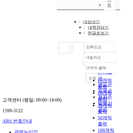
청
내보내기
내책장담기
한글로보기
정확도순
내림차순
정확도
순
10개씩 출력
내림차순
인기도
순
조회
10개씩
연도순
출력
제목순
20개씩
저자순
출력
고객센터 (평일: 09:00~18:00)
발행기
30개씩
관순
1599-3122
출력
50개씩
ARS 번호안내
출력
100개씩
관련누리집