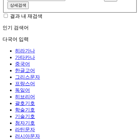
상세검색
결과 내 재검색
인기 검색어
다국어 입력
히라가나
가타카나
중국어
한글고어
그리스문자
프랑스어
독일어
히브리어
괄호기호
학술기호
기술기호
첨자기호
라틴문자
러시아문자