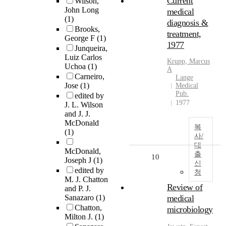
Current
Wilson,
John Long
medical
(1)
diagnosis &
Brooks,
treatment,
George F
(1)
1977
Junqueira,
Luiz Carlos
Krupp, Marcus
Uchoa
(1)
A
Carneiro,
Lange
Jose
(1)
Medical
Pub.
edited by
1977
J. L. Wilson
and J. J.
McDonald
복
(1)
사/
대
McDonald,
출
10
Joseph J
(1)
신
edited by
청
M. J. Chatton
Review of
and P. J.
Sanazaro
(1)
medical
Chatton,
microbiology
Milton J.
(1)