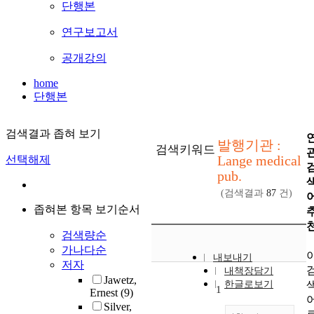
단행본
연구보고서
공개강의
home
단행본
검색결과 좁혀 보기
발행기관 :
검색키워드
Lange medical
선택해제
pub.
(검색결과
87
건)
좁혀본 항목 보기순서
검색량순
가나다순
내보내기
저자
내책장담기
Jawetz,
한글로보기
1
Ernest
(9)
Silver,