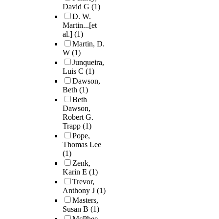
David G
(1)
D. W.
Martin...[et
al.]
(1)
Martin, D.
W
(1)
Junqueira,
Luis C
(1)
Dawson,
Beth
(1)
Beth
Dawson,
Robert G.
Trapp
(1)
Pope,
Thomas Lee
(1)
Zenk,
Karin E
(1)
Trevor,
Anthony J
(1)
Masters,
Susan B
(1)
McPhee,