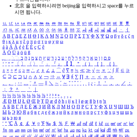
北京 을 입력하시려면
beijing
을 입력하시고 space를 누르
시면 됩니다.
ㅥ
ㅦ
ㅧ
ㅨ
ㅩ
ㅪ
ㅫ
ㅬ
ㅭ
ㅮ
ㅯ
ㅰ
ㅱ
ㅲ
ㅳ
ㅴ
ㅵ
ㅶ
ㅷ
ㅸ
ㅹ
ㅺ
ㅻ
ㅼ
ㅽ
ㅾ
ㅿ
ㆀ
ㆁ
ㆂ
ㆃ
ㆄ
ㆅ
ㆆ
ㆇ
ㆈ
ㆉ
ㆊ
ㆋ
ㆌ
ㆍ
ㆎ
Α
Β
Γ
Δ
Ε
Ζ
Η
Θ
Ι
Κ
Λ
Μ
Ν
Ξ
Ο
Π
Ρ
Σ
Τ
Υ
Φ
Χ
Ψ
Ω
α
β
γ
δ
ε
ζ
η
θ
ι
κ
λ
μ
ν
ξ
ο
π
ρ
σ
τ
υ
φ
χ
ψ
ω
á
à
Á
À
é
è
É
È
ç
Ç
ê
Ä
Ö
Ü
ä
ö
ü
ß
ְ
ֳ
ֲ
ֱ
ָ
ַ
ֵ
ֶ
ִ
ֹ
ּ
ֻ
ׂ
ׁ
ּ
ב
ה
נ
מ
צ
ת
ץ
ש
ד
ג
כ
ע
י
ח
ל
ך
ף
ק
ר
א
ט
ו
ן
ם
פ
‘
’
“
”
〔
〕
〈
〉
「
」
『
』
【
】
＂
（
）
［
］
｛
｝
±
×
÷
≠
≤
≥
∞
∴
♂
♀
∠
⊥
⌒
∂
∇
≡
≒
≪
≫
√
∽
∝
∵
∫
∬
∈
∋
⊆
⊇
⊂
⊃
∪
∩
∧
∨
￢
⇒
⇔
∀
∃
∮
∑
∏
＋
－
＜
＝
＞
、
。
·
‥
…
¨
〃
―
∥
＼
∼
´
～
ˇ
˘
˝
˚
˙
¸
˛
¡
¿
ː
！
＇
，
．
／
：
；
？
＾
＿
｀
｜
½
⅓
⅔
¼
¾
⅛
⅜
⅝
⅞
¹
²
³
⁴
ⁿ
₁
₂
₃
₄
Æ
Ð
Ħ
Ĳ
Ł
Ø
Œ
Þ
Ŧ
Ŋ
æ
đ
ð
ħ
ı
ĳ
ĸ
ŀ
ł
ø
œ
ß
þ
ŧ
ŋ
ŉ
А
Б
В
Г
Д
Е
Ё
Ж
З
И
Й
К
Л
М
Н
О
П
Р
С
Т
У
Ф
Х
Ц
Ч
Ш
Щ
Ъ
Ы
Ь
Э
Ю
Я
а
б
в
г
д
е
ё
ж
з
и
й
к
л
м
н
о
п
р
с
т
у
ф
х
ц
ч
ш
щ
ъ
ы
ь
э
ю
я
′
″
℃
Å
￠
￡
￥
¤
℉
‰
＄
％
Ｆ
￦
㎕
㎖
㎗
ℓ
㎘
㏄
㎣
㎤
㎥
㎦
㎙
㎚
㎛
㎜
㎝
㎞
㎟
㎠
㎡
㎢
㏊
㎍
㎎
㎏
㏏
㎈
㎉
㏈
㎧
㎨
㎰
㎱
㎲
㎳
㎴
㎵
㎶
㎷
㎸
㎹
㎀
㎁
㎂
㎃
㎄
㎺
㎻
㎽
㎾
㎿
㎐
㎑