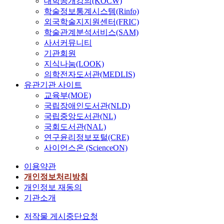
대학공개강의(KOCW)
학술정보통계시스템(Rinfo)
외국학술지지원센터(FRIC)
학술관계분석서비스(SAM)
사서커뮤니티
기관회원
지식나눔(LOOK)
의학전자도서관(MEDLIS)
유관기관 사이트
교육부(MOE)
국립장애인도서관(NLD)
국립중앙도서관(NL)
국회도서관(NAL)
연구윤리정보포털(CRE)
사이언스온 (ScienceON)
이용약관
개인정보처리방침
개인정보 재동의
기관소개
저작물 게시중단요청