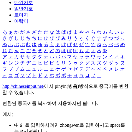
단위기호
일반기호
로마자
아랍어
あ
ぁ
か
が
さ
ざ
た
だ
な
は
ば
ぱ
ま
や
ゃ
ら
わ
ゎ
ん
い
ぃ
き
ぎ
し
じ
ち
ぢ
に
ひ
び
ぴ
み
り
う
ぅ
く
ぐ
す
ず
つ
づ
っ
ぬ
ふ
ぶ
ぷ
む
ゆ
ゅ
る
え
ぇ
け
げ
せ
ぜ
て
で
ね
へ
べ
ぺ
め
れ
お
ぉ
こ
ご
そ
ぞ
と
ど
の
ほ
ぼ
ぽ
も
よ
ょ
ろ
を
ア
ァ
カ
サ
ザ
タ
ダ
ナ
ハ
バ
パ
マ
ヤ
ャ
ラ
ワ
ヮ
ン
イ
ィ
キ
ギ
シ
ジ
チ
ヂ
ニ
ヒ
ビ
ピ
ミ
リ
ウ
ゥ
ク
グ
ス
ズ
ツ
ヅ
ッ
ヌ
フ
ブ
プ
ム
ユ
ュ
ル
エ
ェ
ケ
ゲ
セ
ゼ
テ
デ
ヘ
ベ
ペ
メ
レ
オ
ォ
コ
ゴ
ソ
ゾ
ト
ド
ノ
ホ
ボ
ポ
モ
ヨ
ョ
ロ
ヲ
―
http://chineseinput.net/
에서 pinyin(병음)방식으로 중국어를 변환
할 수 있습니다.
변환된 중국어를 복사하여 사용하시면 됩니다.
예시)
中文 을 입력하시려면
zhongwen
을 입력하시고 space를
누르시면됩니다.