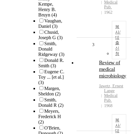
Medical
Kempe,
Pub.
Henry B.
1962
Bruyn
(4)
Vaughan,
Daniel
(3)
복
Chusid,
사/
Joseph G
(3)
대
출
Smith,
3
신
Donald
청
Ridgeway
(3)
Donald R.
Review of
Smith
(3)
medical
Eugene C.
microbiology
Toy ... [et al.]
(3)
Jawetz, Ernest
Margen,
Lange
Sheldon
(2)
Medical
Smith,
Pub.
Donald R
(2)
1968
Meyers,
Frederick H
복
(2)
사/
O'Brien,
대
Donough
(2)