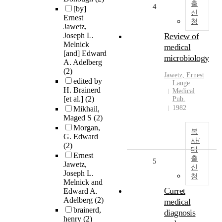
출
4
[by]
신
Ernest
청
Jawetz,
Joseph L.
Review of
Melnick
medical
[and] Edward
microbiology
A. Adelberg
(2)
Jawetz, Ernest
edited by
Lange
H. Brainerd
Medical
[et al.]
(2)
Pub.
1982
Mikhail,
Maged S
(2)
Morgan,
복
G. Edward
사/
(2)
대
Ernest
출
5
Jawetz,
신
Joseph L.
청
Melnick and
Curret
Edward A.
Adelberg
(2)
medical
brainerd,
diagnosis
henry
(2)