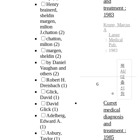
and
Henry
treatment :
brainerd,
1983
sheldin
margen,
Krupp, Marcus
milton
A
J.chatton
(2)
Lange
chatton,
Medical
milton
(2)
Pub.
margen,
1983
sheldin
(2)
by Daniel
복
Vaughan and
사/
others
(2)
대
Robert H.
출
6
Dreisbach
(1)
신
Glick,
청
David
(1)
Curret
David
Glick
(1)
medical
Adelberg,
diagnosis
Edward A.
and
(1)
treatment :
Asbury,
1985
Taylor
(1)