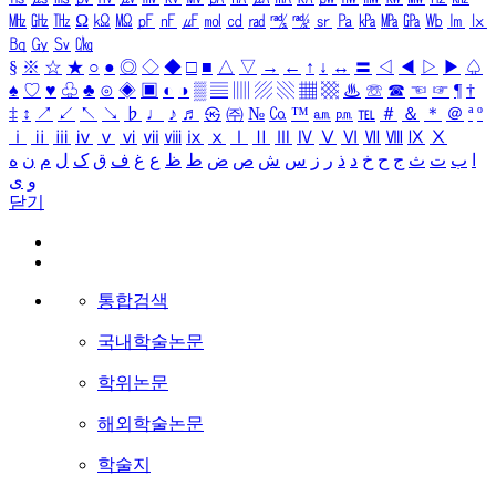
㎒
㎓
㎔
Ω
㏀
㏁
㎊
㎋
㎌
㏖
㏅
㎭
㎮
㎯
㏛
㎩
㎪
㎫
㎬
㏝
㏐
㏓
㏃
㏉
㏜
㏆
§
※
☆
★
○
●
◎
◇
◆
□
■
△
▽
→
←
↑
↓
↔
〓
◁
◀
▷
▶
♤
♠
♡
♥
♧
♣
⊙
◈
▣
◐
◑
▒
▤
▥
▨
▧
▦
▩
♨
☏
☎
☜
☞
¶
†
‡
↕
↗
↙
↖
↘
♭
♩
♪
♬
㉿
㈜
№
㏇
™
㏂
㏘
℡
＃
＆
＊
＠
ª
º
ⅰ
ⅱ
ⅲ
ⅳ
ⅴ
ⅵ
ⅶ
ⅷ
ⅸ
ⅹ
Ⅰ
Ⅱ
Ⅲ
Ⅳ
Ⅴ
Ⅵ
Ⅶ
Ⅷ
Ⅸ
Ⅹ
ا
ب
ت
ث
ج
ح
خ
د
ذ
ر
ز
س
ش
ص
ض
ط
ظ
ع
غ
ف
ق
ک
ل
م
ن
ه
و
ی
닫기
통합검색
국내학술논문
학위논문
해외학술논문
학술지