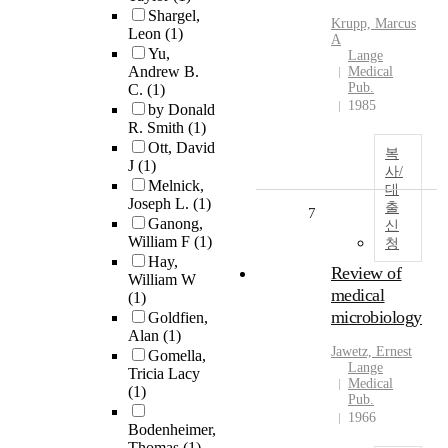
Shargel,
Krupp, Marcus
Leon
(1)
A
Yu,
Lange
Andrew B.
Medical
Pub.
C.
(1)
1985
by Donald
R. Smith
(1)
Ott, David
복
J
(1)
사/
Melnick,
대
Joseph L.
(1)
출
7
Ganong,
신
William F
(1)
청
Hay,
Review of
William W
medical
(1)
microbiology
Goldfien,
Alan
(1)
Jawetz, Ernest
Gomella,
Lange
Tricia Lacy
Medical
(1)
Pub.
1966
Bodenheimer,
Thomas
(1)