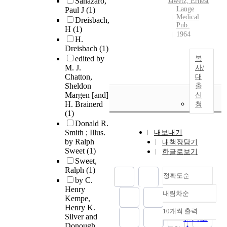
Sanazaro,
Jawetz, Ernest
Lange
Paul J
(1)
Medical
Dreisbach,
Pub.
H
(1)
1964
H.
Dreisbach
(1)
edited by
복
M. J.
사/
Chatton,
대
Sheldon
출
Margen [and]
신
H. Brainerd
청
(1)
Donald R.
Smith ; Illus.
내보내기
by Ralph
내책장담기
Sweet
(1)
한글로보기
Sweet,
Ralph
(1)
정확도순
by C.
Henry
내림차순
정확도
Kempe,
Henry K.
순
10개씩 출력
내림차순
Silver and
인기도
Donough