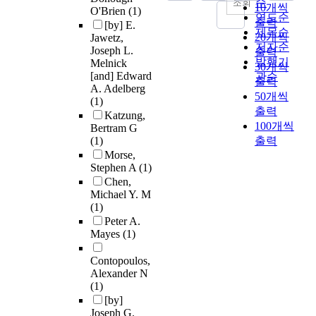
순
조회
10개씩
O'Brien
(1)
연도순
출력
[by] E.
제목순
20개씩
Jawetz,
저자순
Joseph L.
출력
발행기
Melnick
30개씩
[and] Edward
관순
출력
A. Adelberg
50개씩
(1)
출력
Katzung,
100개씩
Bertram G
(1)
출력
Morse,
Stephen A
(1)
Chen,
Michael Y. M
(1)
Peter A.
Mayes
(1)
Contopoulos,
Alexander N
(1)
[by]
Joseph G.