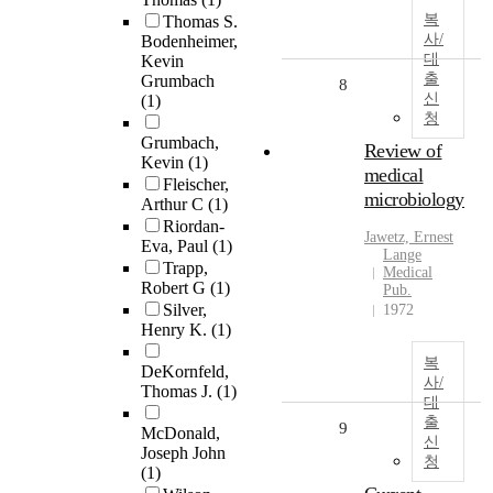
복
Thomas S.
사/
Bodenheimer,
대
Kevin
출
Grumbach
8
신
(1)
청
Grumbach,
Review of
Kevin
(1)
medical
Fleischer,
microbiology
Arthur C
(1)
Riordan-
Jawetz, Ernest
Eva, Paul
(1)
Lange
Trapp,
Medical
Robert G
(1)
Pub.
Silver,
1972
Henry K.
(1)
복
DeKornfeld,
사/
Thomas J.
(1)
대
출
9
McDonald,
신
Joseph John
청
(1)