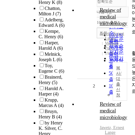
정확도순
Henry K
(8)
Chatton,
Review of
내림차순
Milton J
(7)
정확도
medical
Adelberg,
순
10개씩 출력
microbiology
내림차순
Edward A
(6)
인기도
Kempe,
순
조회
Jawetz, Ernest
10개씩
C. Henry
(6)
Lange
연도순
출력
Harper,
Medical
제목순
20개씩
Harold A
(6)
Pub.
저자순
1970
Melnick,
출력
발행기
Joseph L
(6)
30개씩
관순
Toy,
출력
복
Eugene C
(6)
50개씩
사/
Brainerd,
대
출력
Henry
(5)
출
100개씩
2
Harold A.
신
출력
Harper
(4)
청
Krupp,
Review of
Marcus A
(4)
medical
Bruyn,
Henry B
(4)
microbiology
by Henry
Jawetz, Ernest
K. Silver, C.
Lange
Henry