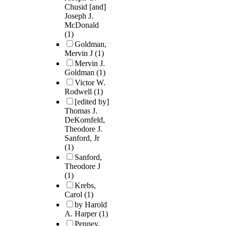
Chusid [and]
Joseph J.
McDonald
(1)
Goldman,
Mervin J
(1)
Mervin J.
Goldman
(1)
Victor W.
Rodwell
(1)
[edited by]
Thomas J.
DeKornfeld,
Theodore J.
Sanford, Jr
(1)
Sanford,
Theodore J
(1)
Krebs,
Carol
(1)
by Harold
A. Harper
(1)
Penney,