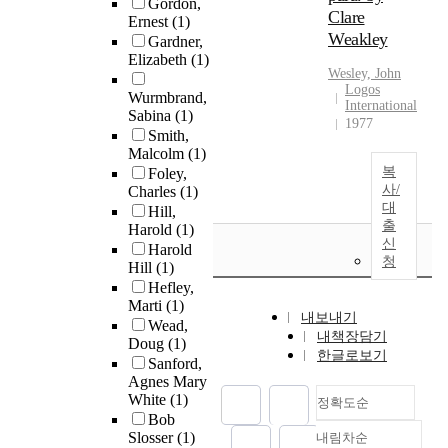
Gordon,
Clare
Ernest
(1)
Weakley
Gardner,
Elizabeth
(1)
Wesley, John
Logos
Wurmbrand,
International
Sabina
(1)
1977
Smith,
Malcolm
(1)
복
Foley,
사/
Charles
(1)
대
Hill,
출
Harold
(1)
신
Harold
청
Hill
(1)
Hefley,
Marti
(1)
내보내기
Wead,
내책장담기
Doug
(1)
한글로보기
Sanford,
Agnes Mary
White
(1)
정확도순
Bob
Slosser
(1)
내림차순
정확도