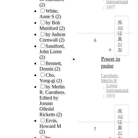
international
(2)
1977
White,
Anne S
(2)
복
by Bob
사/
Mumford
(2)
대
by Judson
출
Cornwall
(2)
6
신
Sandford,
청
John Loren
(2)
Power in
Bennett,
praise
Dennis
(2)
Cho,
Carothers,
Yong-gi
(2)
Merlin R
Logos
by Merlin
International
R. Carothers.
1972
Edited by
Jorunn
Oftedal
복
Ricketts
(2)
사/
Ervin,
대
Howard M
출
7
(2)
신
by