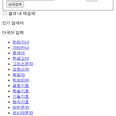
상세검색
결과 내 재검색
인기 검색어
다국어 입력
히라가나
가타카나
중국어
한글고어
그리스문자
프랑스어
독일어
히브리어
괄호기호
학술기호
기술기호
첨자기호
라틴문자
러시아문자