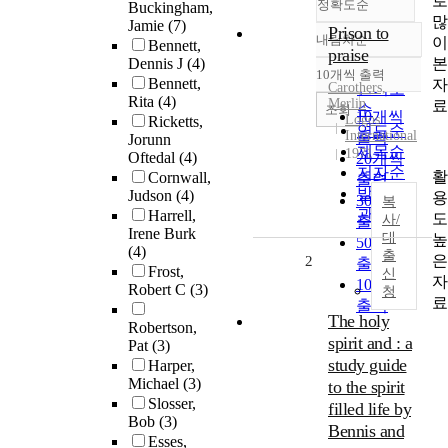
로
정확도순
Buckingham,
많
Jamie
(7)
Prison to
내림차순
이
Bennett,
정확도
praise
본
Dennis J
(4)
순
10개씩 출력
내림차순
Bennett,
자
Carothers,
인기도
Rita
(4)
Merlin
료
순
조회
10개씩
Logos
Ricketts,
연도순
International
출력
Jorunn
제목순
1971
Oftedal
(4)
20개씩
저자순
활
Cornwall,
출력
발행기
Judson
(4)
용
30개씩
복
관순
Harrell,
도
사/
출력
Irene Burk
대
높
50개씩
(4)
출
은
2
출력
Frost,
신
자
100개씩
Robert C
(3)
청
료
출력
The holy
Robertson,
spirit and : a
Pat
(3)
study guide
Harper,
Michael
(3)
to the spirit
Slosser,
filled life by
Bob
(3)
Bennis and
Esses,