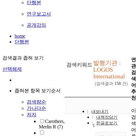
단행본
연구보고서
공개강의
home
단행본
검색결과 좁혀 보기
연
발행기관 :
검색키워드
관
LOGOS
선택해제
검
International
색
(검색결과
158
건)
어
좁혀본 항목 보기순서
추
천
검색량순
가나다순
이
내보내기
저자
검
내책장담기
Carothers,
색
한글로보기
1
Merlin R
(7)
어