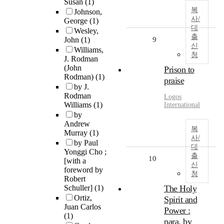
Susan
(1)
복
Johnson,
사/
George
(1)
대
Wesley,
출
John
(1)
9
신
Williams,
청
J. Rodman
(John
Prison to
Rodman)
(1)
praise
by J.
Rodman
Logos
Williams
(1)
International
by
Andrew
복
Murray
(1)
사/
by Paul
대
Yonggi Cho ;
출
10
[with a
신
foreword by
청
Robert
Schuller]
(1)
The Holy
Ortiz,
Spirit and
Juan Carlos
Power :
(1)
para. by