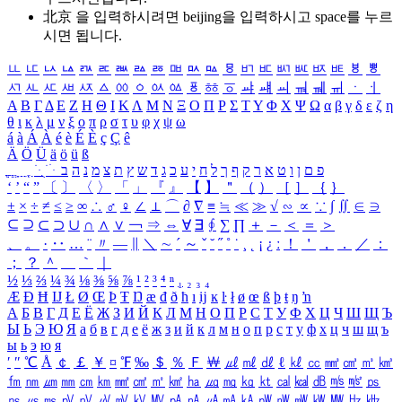
北京 을 입력하시려면
beijing
을 입력하시고 space를 누르
시면 됩니다.
ㅥ
ㅦ
ㅧ
ㅨ
ㅩ
ㅪ
ㅫ
ㅬ
ㅭ
ㅮ
ㅯ
ㅰ
ㅱ
ㅲ
ㅳ
ㅴ
ㅵ
ㅶ
ㅷ
ㅸ
ㅹ
ㅺ
ㅻ
ㅼ
ㅽ
ㅾ
ㅿ
ㆀ
ㆁ
ㆂ
ㆃ
ㆄ
ㆅ
ㆆ
ㆇ
ㆈ
ㆉ
ㆊ
ㆋ
ㆌ
ㆍ
ㆎ
Α
Β
Γ
Δ
Ε
Ζ
Η
Θ
Ι
Κ
Λ
Μ
Ν
Ξ
Ο
Π
Ρ
Σ
Τ
Υ
Φ
Χ
Ψ
Ω
α
β
γ
δ
ε
ζ
η
θ
ι
κ
λ
μ
ν
ξ
ο
π
ρ
σ
τ
υ
φ
χ
ψ
ω
á
à
Á
À
é
è
É
È
ç
Ç
ê
Ä
Ö
Ü
ä
ö
ü
ß
ְ
ֳ
ֲ
ֱ
ָ
ַ
ֵ
ֶ
ִ
ֹ
ּ
ֻ
ׂ
ׁ
ּ
ב
ה
נ
מ
צ
ת
ץ
ש
ד
ג
כ
ע
י
ח
ל
ך
ף
ק
ר
א
ט
ו
ן
ם
פ
‘
’
“
”
〔
〕
〈
〉
「
」
『
』
【
】
＂
（
）
［
］
｛
｝
±
×
÷
≠
≤
≥
∞
∴
♂
♀
∠
⊥
⌒
∂
∇
≡
≒
≪
≫
√
∽
∝
∵
∫
∬
∈
∋
⊆
⊇
⊂
⊃
∪
∩
∧
∨
￢
⇒
⇔
∀
∃
∮
∑
∏
＋
－
＜
＝
＞
、
。
·
‥
…
¨
〃
―
∥
＼
∼
´
～
ˇ
˘
˝
˚
˙
¸
˛
¡
¿
ː
！
＇
，
．
／
：
；
？
＾
＿
｀
｜
½
⅓
⅔
¼
¾
⅛
⅜
⅝
⅞
¹
²
³
⁴
ⁿ
₁
₂
₃
₄
Æ
Ð
Ħ
Ĳ
Ł
Ø
Œ
Þ
Ŧ
Ŋ
æ
đ
ð
ħ
ı
ĳ
ĸ
ŀ
ł
ø
œ
ß
þ
ŧ
ŋ
ŉ
А
Б
В
Г
Д
Е
Ё
Ж
З
И
Й
К
Л
М
Н
О
П
Р
С
Т
У
Ф
Х
Ц
Ч
Ш
Щ
Ъ
Ы
Ь
Э
Ю
Я
а
б
в
г
д
е
ё
ж
з
и
й
к
л
м
н
о
п
р
с
т
у
ф
х
ц
ч
ш
щ
ъ
ы
ь
э
ю
я
′
″
℃
Å
￠
￡
￥
¤
℉
‰
＄
％
Ｆ
￦
㎕
㎖
㎗
ℓ
㎘
㏄
㎣
㎤
㎥
㎦
㎙
㎚
㎛
㎜
㎝
㎞
㎟
㎠
㎡
㎢
㏊
㎍
㎎
㎏
㏏
㎈
㎉
㏈
㎧
㎨
㎰
㎱
㎲
㎳
㎴
㎵
㎶
㎷
㎸
㎹
㎀
㎁
㎂
㎃
㎄
㎺
㎻
㎽
㎾
㎿
㎐
㎑