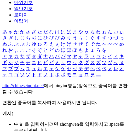
단위기호
일반기호
로마자
아랍어
あ
ぁ
か
が
さ
ざ
た
だ
な
は
ば
ぱ
ま
や
ゃ
ら
わ
ゎ
ん
い
ぃ
き
ぎ
し
じ
ち
ぢ
に
ひ
び
ぴ
み
り
う
ぅ
く
ぐ
す
ず
つ
づ
っ
ぬ
ふ
ぶ
ぷ
む
ゆ
ゅ
る
え
ぇ
け
げ
せ
ぜ
て
で
ね
へ
べ
ぺ
め
れ
お
ぉ
こ
ご
そ
ぞ
と
ど
の
ほ
ぼ
ぽ
も
よ
ょ
ろ
を
ア
ァ
カ
サ
ザ
タ
ダ
ナ
ハ
バ
パ
マ
ヤ
ャ
ラ
ワ
ヮ
ン
イ
ィ
キ
ギ
シ
ジ
チ
ヂ
ニ
ヒ
ビ
ピ
ミ
リ
ウ
ゥ
ク
グ
ス
ズ
ツ
ヅ
ッ
ヌ
フ
ブ
プ
ム
ユ
ュ
ル
エ
ェ
ケ
ゲ
セ
ゼ
テ
デ
ヘ
ベ
ペ
メ
レ
オ
ォ
コ
ゴ
ソ
ゾ
ト
ド
ノ
ホ
ボ
ポ
モ
ヨ
ョ
ロ
ヲ
―
http://chineseinput.net/
에서 pinyin(병음)방식으로 중국어를 변환
할 수 있습니다.
변환된 중국어를 복사하여 사용하시면 됩니다.
예시)
中文 을 입력하시려면
zhongwen
을 입력하시고 space를
누르시면됩니다.