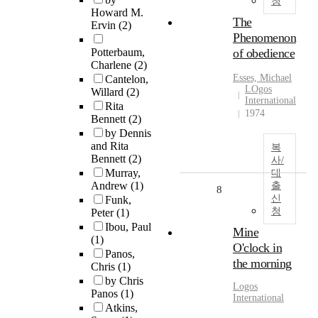
청
Howard M.
The
Ervin
(2)
Phenomenon
Potterbaum,
of obedience
Charlene
(2)
Esses, Michael
Cantelon,
LOgos
Willard
(2)
International
Rita
1974
Bennett
(2)
by Dennis
and Rita
복
Bennett
(2)
사/
Murray,
대
Andrew
(1)
출
8
신
Funk,
청
Peter
(1)
Ibou, Paul
Mine
(1)
O'clock in
Panos,
the morning
Chris
(1)
by Chris
Logos
Panos
(1)
International
Atkins,