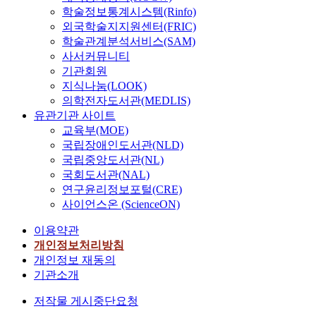
학술정보통계시스템(Rinfo)
외국학술지지원센터(FRIC)
학술관계분석서비스(SAM)
사서커뮤니티
기관회원
지식나눔(LOOK)
의학전자도서관(MEDLIS)
유관기관 사이트
교육부(MOE)
국립장애인도서관(NLD)
국립중앙도서관(NL)
국회도서관(NAL)
연구윤리정보포털(CRE)
사이언스온 (ScienceON)
이용약관
개인정보처리방침
개인정보 재동의
기관소개
저작물 게시중단요청