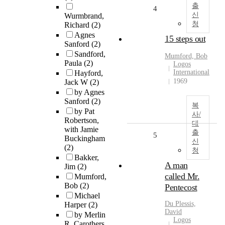
출
4
신
Wurmbrand,
청
Richard
(2)
Agnes
15 steps out
Sanford
(2)
Sandford,
Mumford, Bob
Paula
(2)
Logos
International
Hayford,
1969
Jack W
(2)
by Agnes
Sanford
(2)
복
by Pat
사/
Robertson,
대
with Jamie
출
5
Buckingham
신
(2)
청
Bakker,
A man
Jim
(2)
called Mr.
Mumford,
Bob
(2)
Pentecost
Michael
Du Plessis,
Harper
(2)
David
by Merlin
Logos
R. Carothers