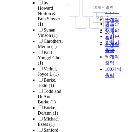
by
순
10개씩 출력
Howard
내림차순
인기도
Norton &
순
조회
Bob Slosser
10개씩
연도순
(1)
출력
Synan,
제목순
20개씩
Vinson
(1)
저자순
출력
Carothers,
발행기
30개씩
Merlin
(1)
관순
출력
Paul
50개씩
Yonggi Cho
(1)
출력
Vedral,
100개씩
Joyce L
(1)
출력
Burke,
Todd
(1)
Todd and
DeAnn
Burke
(1)
Burke,
DeAnn
(1)
Michael
Esses
(1)
Sanford,