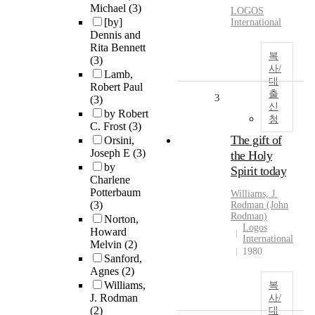
Michael
(3)
LOGOS
[by]
International
Dennis and
Rita Bennett
복
(3)
사/
Lamb,
대
Robert Paul
출
3
(3)
신
by Robert
청
C. Frost
(3)
The gift of
Orsini,
Joseph E
(3)
the Holy
by
Spirit today
Charlene
Potterbaum
Williams, J.
(3)
Rodman (John
Rodman)
Norton,
Logos
Howard
International
Melvin
(2)
1980
Sanford,
Agnes
(2)
Williams,
복
J. Rodman
사/
(2)
대