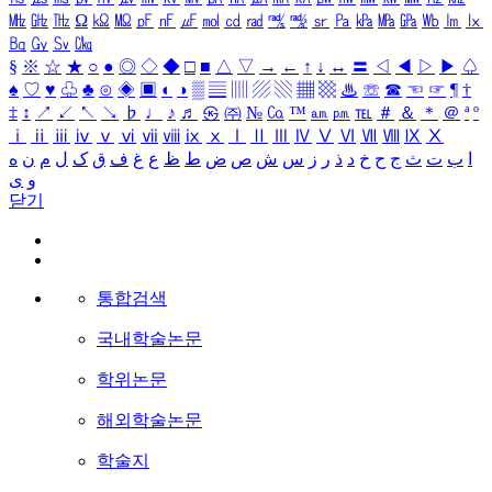
㎒
㎓
㎔
Ω
㏀
㏁
㎊
㎋
㎌
㏖
㏅
㎭
㎮
㎯
㏛
㎩
㎪
㎫
㎬
㏝
㏐
㏓
㏃
㏉
㏜
㏆
§
※
☆
★
○
●
◎
◇
◆
□
■
△
▽
→
←
↑
↓
↔
〓
◁
◀
▷
▶
♤
♠
♡
♥
♧
♣
⊙
◈
▣
◐
◑
▒
▤
▥
▨
▧
▦
▩
♨
☏
☎
☜
☞
¶
†
‡
↕
↗
↙
↖
↘
♭
♩
♪
♬
㉿
㈜
№
㏇
™
㏂
㏘
℡
＃
＆
＊
＠
ª
º
ⅰ
ⅱ
ⅲ
ⅳ
ⅴ
ⅵ
ⅶ
ⅷ
ⅸ
ⅹ
Ⅰ
Ⅱ
Ⅲ
Ⅳ
Ⅴ
Ⅵ
Ⅶ
Ⅷ
Ⅸ
Ⅹ
ا
ب
ت
ث
ج
ح
خ
د
ذ
ر
ز
س
ش
ص
ض
ط
ظ
ع
غ
ف
ق
ک
ل
م
ن
ه
و
ی
닫기
통합검색
국내학술논문
학위논문
해외학술논문
학술지