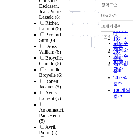
Christine
정확도순
Esclassan,
Jean-Pierre
내림차순
Lassale
(6)
정확도
Richer,
순
10개씩 출력
내림차순
Laurent
(6)
인기도
Bernard
순
조회
10개씩
Stirn
(6)
연도순
출력
Dross,
제목순
William
(6)
20개씩
저자순
Broyelle,
출력
발행기
Camille
(6)
30개씩
관순
Camille
출력
Broyelle
(6)
50개씩
Robert,
출력
Jacques
(5)
100개씩
Aynes,
출력
Laurent
(5)
Antonmattei,
Paul-Henri
(5)
Avril,
Pierre
(5)