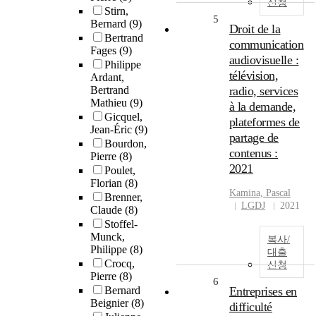
신청
Stirn,
5
Bernard
(9)
Droit de la
Bertrand
communication
Fages
(9)
audiovisuelle :
Philippe
télévision,
Ardant,
Bertrand
radio, services
Mathieu
(9)
à la demande,
Gicquel,
plateformes de
Jean-Éric
(9)
partage de
Bourdon,
contenus :
Pierre
(8)
2021
Poulet,
Florian
(8)
Kamina, Pascal
Brenner,
LGDJ
2021
Claude
(8)
Stoffel-
Munck,
복사/
Philippe
(8)
대출
Crocq,
신청
Pierre
(8)
6
Bernard
Entreprises en
Beignier
(8)
difficulté