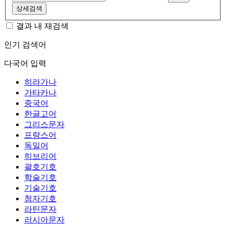
상세검색
결과 내 재검색
인기 검색어
다국어 입력
히라가나
가타카나
중국어
한글고어
그리스문자
프랑스어
독일어
히브리어
괄호기호
학술기호
기술기호
첨자기호
라틴문자
러시아문자