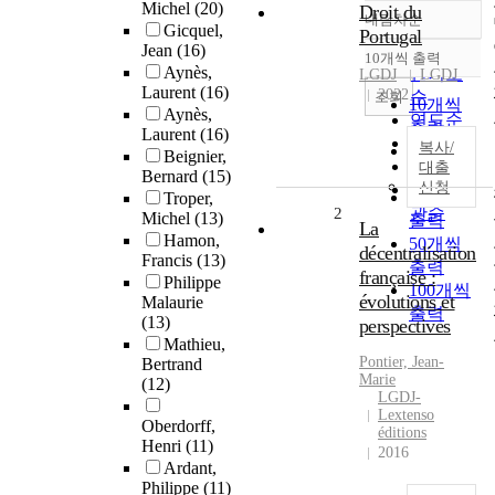
Michel
(20)
Droit du
내림차순
정확도
Gicquel,
Portugal
Jean
(16)
순
10개씩 출력
내림차순
Aynès,
인기도
LGDJ
LGDJ
Laurent
(16)
2022
순
조회
10개씩
Aynès,
연도순
출력
Laurent
(16)
제목순
복사/
20개씩
Beignier,
저자순
대출
출력
Bernard
(15)
신청
발행기
30개씩
Troper,
관순
2
Michel
(13)
출력
La
Hamon,
50개씩
décentralisation
Francis
(13)
출력
française :
Philippe
100개씩
évolutions et
Malaurie
출력
(13)
perspectives
Mathieu,
Pontier, Jean-
Bertrand
Marie
(12)
LGDJ-
Lextenso
Oberdorff,
éditions
Henri
(11)
2016
Ardant,
Philippe
(11)