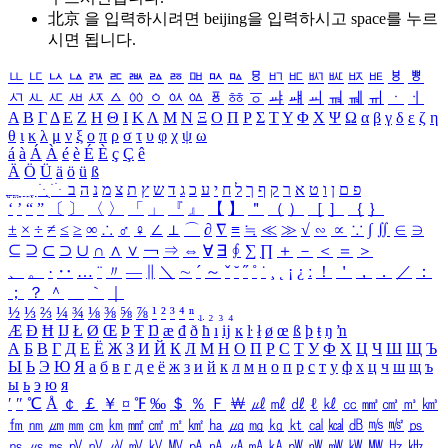
北京 을 입력하시려면
beijing
을 입력하시고 space를 누르
시면 됩니다.
ㅥ
ㅦ
ㅧ
ㅨ
ㅩ
ㅪ
ㅫ
ㅬ
ㅭ
ㅮ
ㅯ
ㅰ
ㅱ
ㅲ
ㅳ
ㅴ
ㅵ
ㅶ
ㅷ
ㅸ
ㅹ
ㅺ
ㅻ
ㅼ
ㅽ
ㅾ
ㅿ
ㆀ
ㆁ
ㆂ
ㆃ
ㆄ
ㆅ
ㆆ
ㆇ
ㆈ
ㆉ
ㆊ
ㆋ
ㆌ
ㆍ
ㆎ
Α
Β
Γ
Δ
Ε
Ζ
Η
Θ
Ι
Κ
Λ
Μ
Ν
Ξ
Ο
Π
Ρ
Σ
Τ
Υ
Φ
Χ
Ψ
Ω
α
β
γ
δ
ε
ζ
η
θ
ι
κ
λ
μ
ν
ξ
ο
π
ρ
σ
τ
υ
φ
χ
ψ
ω
á
à
Á
À
é
è
É
È
ç
Ç
ê
Ä
Ö
Ü
ä
ö
ü
ß
ְ
ֳ
ֲ
ֱ
ָ
ַ
ֵ
ֶ
ִ
ֹ
ּ
ֻ
ׂ
ׁ
ּ
ב
ה
נ
מ
צ
ת
ץ
ש
ד
ג
כ
ע
י
ח
ל
ך
ף
ק
ר
א
ט
ו
ן
ם
פ
‘
’
“
”
〔
〕
〈
〉
「
」
『
』
【
】
＂
（
）
［
］
｛
｝
±
×
÷
≠
≤
≥
∞
∴
♂
♀
∠
⊥
⌒
∂
∇
≡
≒
≪
≫
√
∽
∝
∵
∫
∬
∈
∋
⊆
⊇
⊂
⊃
∪
∩
∧
∨
￢
⇒
⇔
∀
∃
∮
∑
∏
＋
－
＜
＝
＞
、
。
·
‥
…
¨
〃
―
∥
＼
∼
´
～
ˇ
˘
˝
˚
˙
¸
˛
¡
¿
ː
！
＇
，
．
／
：
；
？
＾
＿
｀
｜
½
⅓
⅔
¼
¾
⅛
⅜
⅝
⅞
¹
²
³
⁴
ⁿ
₁
₂
₃
₄
Æ
Ð
Ħ
Ĳ
Ł
Ø
Œ
Þ
Ŧ
Ŋ
æ
đ
ð
ħ
ı
ĳ
ĸ
ŀ
ł
ø
œ
ß
þ
ŧ
ŋ
ŉ
А
Б
В
Г
Д
Е
Ё
Ж
З
И
Й
К
Л
М
Н
О
П
Р
С
Т
У
Ф
Х
Ц
Ч
Ш
Щ
Ъ
Ы
Ь
Э
Ю
Я
а
б
в
г
д
е
ё
ж
з
и
й
к
л
м
н
о
п
р
с
т
у
ф
х
ц
ч
ш
щ
ъ
ы
ь
э
ю
я
′
″
℃
Å
￠
￡
￥
¤
℉
‰
＄
％
Ｆ
￦
㎕
㎖
㎗
ℓ
㎘
㏄
㎣
㎤
㎥
㎦
㎙
㎚
㎛
㎜
㎝
㎞
㎟
㎠
㎡
㎢
㏊
㎍
㎎
㎏
㏏
㎈
㎉
㏈
㎧
㎨
㎰
㎱
㎲
㎳
㎴
㎵
㎶
㎷
㎸
㎹
㎀
㎁
㎂
㎃
㎄
㎺
㎻
㎽
㎾
㎿
㎐
㎑