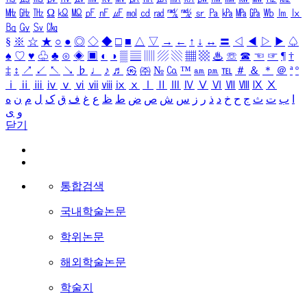
㎒
㎓
㎔
Ω
㏀
㏁
㎊
㎋
㎌
㏖
㏅
㎭
㎮
㎯
㏛
㎩
㎪
㎫
㎬
㏝
㏐
㏓
㏃
㏉
㏜
㏆
§
※
☆
★
○
●
◎
◇
◆
□
■
△
▽
→
←
↑
↓
↔
〓
◁
◀
▷
▶
♤
♠
♡
♥
♧
♣
⊙
◈
▣
◐
◑
▒
▤
▥
▨
▧
▦
▩
♨
☏
☎
☜
☞
¶
†
‡
↕
↗
↙
↖
↘
♭
♩
♪
♬
㉿
㈜
№
㏇
™
㏂
㏘
℡
＃
＆
＊
＠
ª
º
ⅰ
ⅱ
ⅲ
ⅳ
ⅴ
ⅵ
ⅶ
ⅷ
ⅸ
ⅹ
Ⅰ
Ⅱ
Ⅲ
Ⅳ
Ⅴ
Ⅵ
Ⅶ
Ⅷ
Ⅸ
Ⅹ
ا
ب
ت
ث
ج
ح
خ
د
ذ
ر
ز
س
ش
ص
ض
ط
ظ
ع
غ
ف
ق
ک
ل
م
ن
ه
و
ی
닫기
통합검색
국내학술논문
학위논문
해외학술논문
학술지