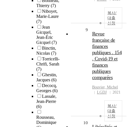
Bonneau,
Thierry
(7)
Niboyet,
복사/
Marie-Laure
대출
(7)
신청
Jean
9
Gicquel,
Revue
Jean-Éric
française de
Gicquel
(7)
finances
Binctin,
publiques . 154
Nicolas
(7)
, Covid-19 et
Torricelli-
Chrifi, Sarah
finances
(7)
publiques
Ghestin,
comparées
Jacques
(6)
Decocq,
Bouvier, Michel
Georges
(6)
LGDJ
2021
Lassale,
Jean-Pierre
복사/
(6)
대출
신청
Rousseau,
Dominique
10
Libéralités et