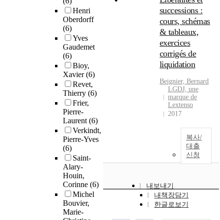
(6)
successions :
Henri
Oberdorff
cours, schémas
(6)
& tableaux,
Yves
exercices
Gaudemet
corrigés de
(6)
liquidation
Bioy,
Xavier
(6)
Beignier, Bernard
Revet,
LGDJ, une
Thierry
(6)
marque de
Frier,
Lextenso
Pierre-
2017
Laurent
(6)
Verkindt,
복사/
Pierre-Yves
대출
(6)
신청
Saint-
Alary-
Houin,
Corinne
(6)
내보내기
Michel
내책장담기
Bouvier,
한글로보기
Marie-