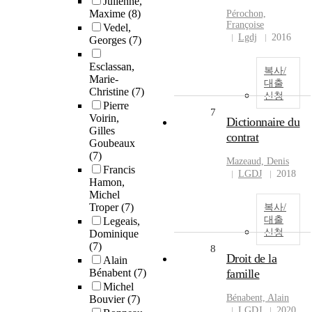
Julienne,
Maxime
(8)
Pérochon,
Françoise
Vedel,
Lgdj
2016
Georges
(7)
Esclassan,
복사/
Marie-
대출
Christine
(7)
신청
Pierre
7
Voirin,
Dictionnaire du
Gilles
contrat
Goubeaux
(7)
Mazeaud, Denis
Francis
LGDJ
2018
Hamon,
Michel
Troper
(7)
복사/
대출
Legeais,
신청
Dominique
(7)
8
Droit de la
Alain
Bénabent
(7)
famille
Michel
Bénabent, Alain
Bouvier
(7)
LGDJ
2020