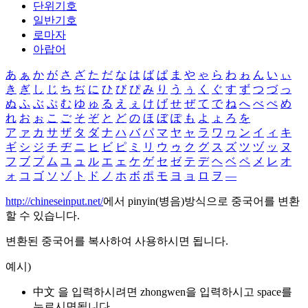
단위기호
일반기호
로마자
아랍어
あ
ぁ
か
が
さ
ざ
た
だ
な
は
ば
ぱ
ま
や
ゃ
ら
わ
ゎ
ん
い
ぃ
き
ぎ
し
じ
ち
ぢ
に
ひ
び
ぴ
み
り
う
ぅ
く
ぐ
す
ず
つ
づ
っ
ぬ
ふ
ぶ
ぷ
む
ゆ
ゅ
る
え
ぇ
け
げ
せ
ぜ
て
で
ね
へ
べ
ぺ
め
れ
お
ぉ
こ
ご
そ
ぞ
と
ど
の
ほ
ぼ
ぽ
も
よ
ょ
ろ
を
ア
ァ
カ
サ
ザ
タ
ダ
ナ
ハ
バ
パ
マ
ヤ
ャ
ラ
ワ
ヮ
ン
イ
ィ
キ
ギ
シ
ジ
チ
ヂ
ニ
ヒ
ビ
ピ
ミ
リ
ウ
ゥ
ク
グ
ス
ズ
ツ
ヅ
ッ
ヌ
フ
ブ
プ
ム
ユ
ュ
ル
エ
ェ
ケ
ゲ
セ
ゼ
テ
デ
ヘ
ベ
ペ
メ
レ
オ
ォ
コ
ゴ
ソ
ゾ
ト
ド
ノ
ホ
ボ
ポ
モ
ヨ
ョ
ロ
ヲ
―
http://chineseinput.net/
에서 pinyin(병음)방식으로 중국어를 변환
할 수 있습니다.
변환된 중국어를 복사하여 사용하시면 됩니다.
예시)
中文 을 입력하시려면
zhongwen
을 입력하시고 space를
누르시면됩니다.