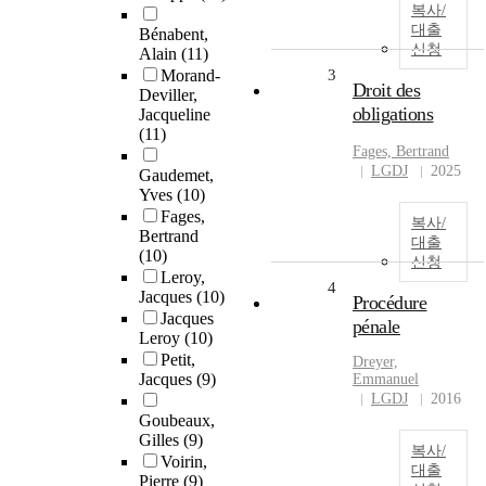
복사/
대출
Bénabent,
신청
Alain
(11)
Morand-
3
Droit des
Deviller,
obligations
Jacqueline
(11)
Fages, Bertrand
LGDJ
2025
Gaudemet,
Yves
(10)
Fages,
복사/
Bertrand
대출
(10)
신청
Leroy,
4
Jacques
(10)
Procédure
Jacques
pénale
Leroy
(10)
Petit,
Dreyer,
Jacques
(9)
Emmanuel
LGDJ
2016
Goubeaux,
Gilles
(9)
복사/
Voirin,
대출
Pierre
(9)