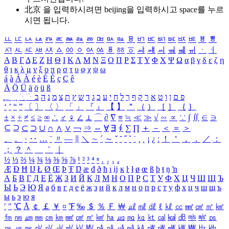
北京 을 입력하시려면
beijing
을 입력하시고 space를 누르
시면 됩니다.
ㅥ
ㅦ
ㅧ
ㅨ
ㅩ
ㅪ
ㅫ
ㅬ
ㅭ
ㅮ
ㅯ
ㅰ
ㅱ
ㅲ
ㅳ
ㅴ
ㅵ
ㅶ
ㅷ
ㅸ
ㅹ
ㅺ
ㅻ
ㅼ
ㅽ
ㅾ
ㅿ
ㆀ
ㆁ
ㆂ
ㆃ
ㆄ
ㆅ
ㆆ
ㆇ
ㆈ
ㆉ
ㆊ
ㆋ
ㆌ
ㆍ
ㆎ
Α
Β
Γ
Δ
Ε
Ζ
Η
Θ
Ι
Κ
Λ
Μ
Ν
Ξ
Ο
Π
Ρ
Σ
Τ
Υ
Φ
Χ
Ψ
Ω
α
β
γ
δ
ε
ζ
η
θ
ι
κ
λ
μ
ν
ξ
ο
π
ρ
σ
τ
υ
φ
χ
ψ
ω
á
à
Á
À
é
è
É
È
ç
Ç
ê
Ä
Ö
Ü
ä
ö
ü
ß
ְ
ֳ
ֲ
ֱ
ָ
ַ
ֵ
ֶ
ִ
ֹ
ּ
ֻ
ׂ
ׁ
ּ
ב
ה
נ
מ
צ
ת
ץ
ש
ד
ג
כ
ע
י
ח
ל
ך
ף
ק
ר
א
ט
ו
ן
ם
פ
‘
’
“
”
〔
〕
〈
〉
「
」
『
』
【
】
＂
（
）
［
］
｛
｝
±
×
÷
≠
≤
≥
∞
∴
♂
♀
∠
⊥
⌒
∂
∇
≡
≒
≪
≫
√
∽
∝
∵
∫
∬
∈
∋
⊆
⊇
⊂
⊃
∪
∩
∧
∨
￢
⇒
⇔
∀
∃
∮
∑
∏
＋
－
＜
＝
＞
、
。
·
‥
…
¨
〃
―
∥
＼
∼
´
～
ˇ
˘
˝
˚
˙
¸
˛
¡
¿
ː
！
＇
，
．
／
：
；
？
＾
＿
｀
｜
½
⅓
⅔
¼
¾
⅛
⅜
⅝
⅞
¹
²
³
⁴
ⁿ
₁
₂
₃
₄
Æ
Ð
Ħ
Ĳ
Ł
Ø
Œ
Þ
Ŧ
Ŋ
æ
đ
ð
ħ
ı
ĳ
ĸ
ŀ
ł
ø
œ
ß
þ
ŧ
ŋ
ŉ
А
Б
В
Г
Д
Е
Ё
Ж
З
И
Й
К
Л
М
Н
О
П
Р
С
Т
У
Ф
Х
Ц
Ч
Ш
Щ
Ъ
Ы
Ь
Э
Ю
Я
а
б
в
г
д
е
ё
ж
з
и
й
к
л
м
н
о
п
р
с
т
у
ф
х
ц
ч
ш
щ
ъ
ы
ь
э
ю
я
′
″
℃
Å
￠
￡
￥
¤
℉
‰
＄
％
Ｆ
￦
㎕
㎖
㎗
ℓ
㎘
㏄
㎣
㎤
㎥
㎦
㎙
㎚
㎛
㎜
㎝
㎞
㎟
㎠
㎡
㎢
㏊
㎍
㎎
㎏
㏏
㎈
㎉
㏈
㎧
㎨
㎰
㎱
㎲
㎳
㎴
㎵
㎶
㎷
㎸
㎹
㎀
㎁
㎂
㎃
㎄
㎺
㎻
㎽
㎾
㎿
㎐
㎑