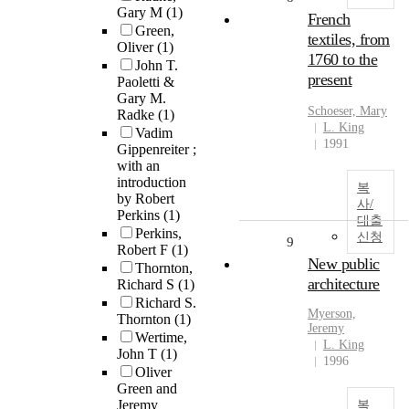
Gary M
(1)
French
Green,
textiles, from
Oliver
(1)
1760 to the
John T.
present
Paoletti &
Gary M.
Schoeser, Mary
Radke
(1)
L. King
Vadim
1991
Gippenreiter ;
with an
introduction
복
by Robert
사/
Perkins
(1)
대출
Perkins,
신청
9
Robert F
(1)
New public
Thornton,
architecture
Richard S
(1)
Richard S.
Myerson,
Thornton
(1)
Jeremy
Wertime,
L. King
John T
(1)
1996
Oliver
Green and
Jeremy
복