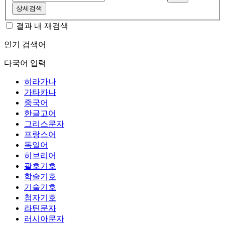
상세검색
결과 내 재검색
인기 검색어
다국어 입력
히라가나
가타카나
중국어
한글고어
그리스문자
프랑스어
독일어
히브리어
괄호기호
학술기호
기술기호
첨자기호
라틴문자
러시아문자