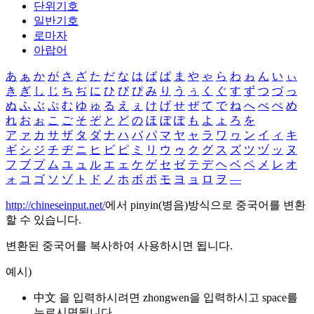
단위기호
일반기호
로마자
아랍어
あ
ぁ
か
が
さ
ざ
た
だ
な
は
ば
ぱ
ま
や
ゃ
ら
わ
ゎ
ん
い
ぃ
き
ぎ
し
じ
ち
ぢ
に
ひ
び
ぴ
み
り
う
ぅ
く
ぐ
す
ず
つ
づ
っ
ぬ
ふ
ぶ
ぷ
む
ゆ
ゅ
る
え
ぇ
け
げ
せ
ぜ
て
で
ね
へ
べ
ぺ
め
れ
お
ぉ
こ
ご
そ
ぞ
と
ど
の
ほ
ぼ
ぽ
も
よ
ょ
ろ
を
ア
ァ
カ
サ
ザ
タ
ダ
ナ
ハ
バ
パ
マ
ヤ
ャ
ラ
ワ
ヮ
ン
イ
ィ
キ
ギ
シ
ジ
チ
ヂ
ニ
ヒ
ビ
ピ
ミ
リ
ウ
ゥ
ク
グ
ス
ズ
ツ
ヅ
ッ
ヌ
フ
ブ
プ
ム
ユ
ュ
ル
エ
ェ
ケ
ゲ
セ
ゼ
テ
デ
ヘ
ベ
ペ
メ
レ
オ
ォ
コ
ゴ
ソ
ゾ
ト
ド
ノ
ホ
ボ
ポ
モ
ヨ
ョ
ロ
ヲ
―
http://chineseinput.net/
에서 pinyin(병음)방식으로 중국어를 변환
할 수 있습니다.
변환된 중국어를 복사하여 사용하시면 됩니다.
예시)
中文 을 입력하시려면
zhongwen
을 입력하시고 space를
누르시면됩니다.