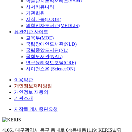
학술관계분석서비스(SAM)
사서커뮤니티
기관회원
지식나눔(LOOK)
의학전자도서관(MEDLIS)
유관기관 사이트
교육부(MOE)
국립장애인도서관(NLD)
국립중앙도서관(NL)
국회도서관(NAL)
연구윤리정보포털(CRE)
사이언스온 (ScienceON)
이용약관
개인정보처리방침
개인정보 재동의
기관소개
저작물 게시중단요청
41061 대구광역시 동구 동내로 64(동내동1119) KERIS빌딩