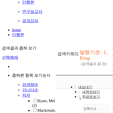
단행본
연구보고서
공개강의
home
단행본
검색결과 좁혀 보기
발행기관 : L.
검색키워드
King
선택해제
(검색결과
22
건)
좁혀본 항목 보기순서
검색량순
내보내기
가나다순
내책장담기
저자
한글로보기
1
Byars, Mel
(2)
정확도순
Mackenzie,