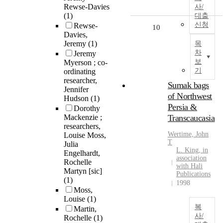
Rewse-Davies
사/
(1)
대출
신청
Rewse-
10
Davies,
Jeremy
(1)
목
차
Jeremy
보
Myerson ; co-
기
ordinating
researcher,
Sumak bags
Jennifer
of Northwest
Hudson
(1)
Persia &
Dorothy
Mackenzie ;
Transcaucasia
researchers,
Wertime, John
Louise Moss,
T
Julia
L. King, in
Engelhardt,
association
Rochelle
with Hali
Martyn [sic]
Publications
(1)
1998
Moss,
Louise
(1)
복
Martin,
사/
Rochelle
(1)