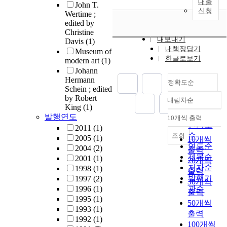
대출
John T.
신청
Wertime ;
edited by
Christine
내보내기
Davis
(1)
내책장담기
Museum of
한글로보기
modern art
(1)
Johann
Hermann
정확도순
Schein ; edited
by Robert
내림차순
정확도
King
(1)
순
발행연도
10개씩 출력
내림차순
인기도
2011
(1)
순
조회
2005
(1)
10개씩
연도순
2004
(2)
출력
제목순
2001
(1)
20개씩
저자순
1998
(1)
출력
발행기
1997
(2)
30개씩
1996
(1)
관순
출력
1995
(1)
50개씩
1993
(1)
출력
1992
(1)
100개씩