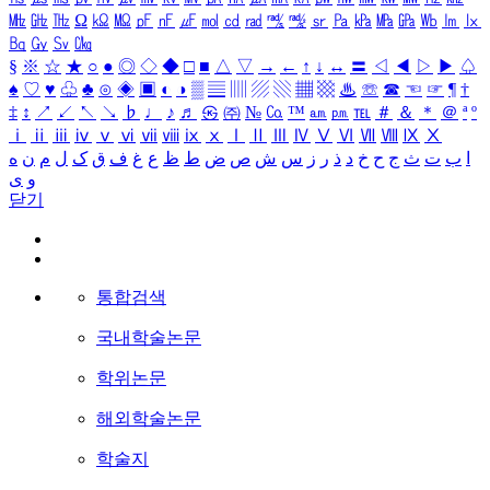
㎒
㎓
㎔
Ω
㏀
㏁
㎊
㎋
㎌
㏖
㏅
㎭
㎮
㎯
㏛
㎩
㎪
㎫
㎬
㏝
㏐
㏓
㏃
㏉
㏜
㏆
§
※
☆
★
○
●
◎
◇
◆
□
■
△
▽
→
←
↑
↓
↔
〓
◁
◀
▷
▶
♤
♠
♡
♥
♧
♣
⊙
◈
▣
◐
◑
▒
▤
▥
▨
▧
▦
▩
♨
☏
☎
☜
☞
¶
†
‡
↕
↗
↙
↖
↘
♭
♩
♪
♬
㉿
㈜
№
㏇
™
㏂
㏘
℡
＃
＆
＊
＠
ª
º
ⅰ
ⅱ
ⅲ
ⅳ
ⅴ
ⅵ
ⅶ
ⅷ
ⅸ
ⅹ
Ⅰ
Ⅱ
Ⅲ
Ⅳ
Ⅴ
Ⅵ
Ⅶ
Ⅷ
Ⅸ
Ⅹ
ا
ب
ت
ث
ج
ح
خ
د
ذ
ر
ز
س
ش
ص
ض
ط
ظ
ع
غ
ف
ق
ک
ل
م
ن
ه
و
ی
닫기
통합검색
국내학술논문
학위논문
해외학술논문
학술지