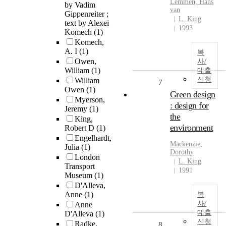
Lemmen, Hans
by Vadim
van
Gippenreiter ;
L. King
text by Alexei
1993
Komech
(1)
Komech,
A. I
(1)
복
Owen,
사/
William
(1)
대출
신청
William
7
Owen
(1)
Green design
Myerson,
: design for
Jeremy
(1)
the
King,
environment
Robert D
(1)
Engelhardt,
Mackenzie,
Julia
(1)
Dorothy
London
L. King
Transport
1991
Museum
(1)
D'Alleva,
Anne
(1)
복
사/
Anne
대출
D'Alleva
(1)
신청
Radke,
8