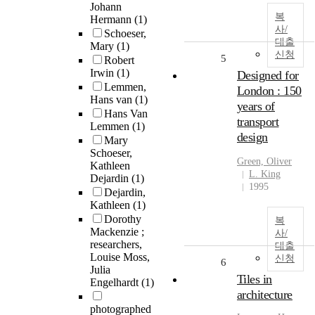
Johann
복
Hermann
(1)
사/
Schoeser,
대출
Mary
(1)
신청
5
Robert
Irwin
(1)
Designed for
Lemmen,
London : 150
Hans van
(1)
years of
Hans Van
transport
Lemmen
(1)
design
Mary
Schoeser,
Green, Oliver
Kathleen
L. King
Dejardin
(1)
1995
Dejardin,
Kathleen
(1)
Dorothy
복
Mackenzie ;
사/
researchers,
대출
Louise Moss,
신청
6
Julia
Tiles in
Engelhardt
(1)
architecture
photographed