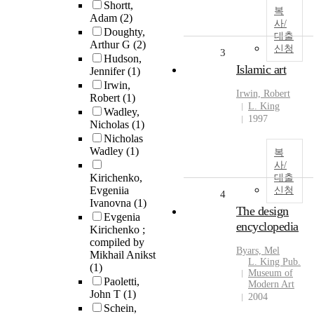
Shortt,
복
Adam
(2)
사/
Doughty,
대출
Arthur G
(2)
신청
3
Hudson,
Islamic art
Jennifer
(1)
Irwin,
Irwin, Robert
Robert
(1)
L. King
Wadley,
1997
Nicholas
(1)
Nicholas
Wadley
(1)
복
사/
Kirichenko,
대출
Evgeniia
신청
4
Ivanovna
(1)
The design
Evgenia
encyclopedia
Kirichenko ;
compiled by
Byars, Mel
Mikhail Anikst
L. King Pub.
(1)
Museum of
Paoletti,
Modern Art
John T
(1)
2004
Schein,