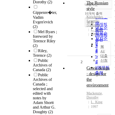
Dorothy
(2)
The Russian
내림차순
정확도
style
순
Gippenre�ter,
10개씩 출력
내림차순
Kirichenko,
인기도
Vadim
Evgeniia
Evgen'evich
순
조회
10개씩
Ivanovna
(2)
연도순
출력
L. King
Mel Byars ;
제목순
1991
20개씩
foreword by
저자순
출력
Terence Riley
발행기
(2)
30개씩
복
관순
Riley,
출력
사/
Terence
(2)
대출
50개씩
Public
신청
2
출력
Archives of
100개씩
Green design
Canada
(2)
출력
: design for
Public
the
Archives of
Canada ;
environment
selected and
edited with
Mackenzie,
Dorothy
notes by
L. King
Adam Shortt
1997
and Arthur G.
Doughty
(2)