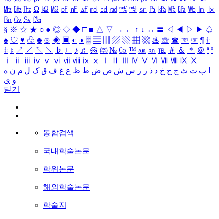
㎒
㎓
㎔
Ω
㏀
㏁
㎊
㎋
㎌
㏖
㏅
㎭
㎮
㎯
㏛
㎩
㎪
㎫
㎬
㏝
㏐
㏓
㏃
㏉
㏜
㏆
§
※
☆
★
○
●
◎
◇
◆
□
■
△
▽
→
←
↑
↓
↔
〓
◁
◀
▷
▶
♤
♠
♡
♥
♧
♣
⊙
◈
▣
◐
◑
▒
▤
▥
▨
▧
▦
▩
♨
☏
☎
☜
☞
¶
†
‡
↕
↗
↙
↖
↘
♭
♩
♪
♬
㉿
㈜
№
㏇
™
㏂
㏘
℡
＃
＆
＊
＠
ª
º
ⅰ
ⅱ
ⅲ
ⅳ
ⅴ
ⅵ
ⅶ
ⅷ
ⅸ
ⅹ
Ⅰ
Ⅱ
Ⅲ
Ⅳ
Ⅴ
Ⅵ
Ⅶ
Ⅷ
Ⅸ
Ⅹ
ا
ب
ت
ث
ج
ح
خ
د
ذ
ر
ز
س
ش
ص
ض
ط
ظ
ع
غ
ف
ق
ک
ل
م
ن
ه
و
ی
닫기
통합검색
국내학술논문
학위논문
해외학술논문
학술지