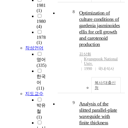
1981
(1)
8
Optimization of
culture conditions of
1980
gardenia jasminoides
(4)
ellis for cell growth
1978
and carotenoid
(1)
production
작성언어
김상화
Kyungpook National
영어
Univ.
(335)
1990
국내석사
한국
어
복사/대출신
(11)
청
지도교수
9
Analysis of the
박유
slitted parallel-plate
철
waveguide with
(1)
finite thickness