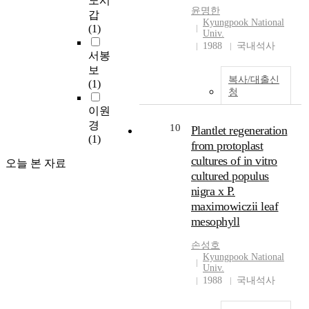
노시
윤명한
갑
Kyungpook National
(1)
Univ.
1988
국내석사
서봉
보
복사/대출신
(1)
청
이원
경
10
Plantlet regeneration
(1)
from protoplast
cultures of in vitro
오늘 본 자료
cultured populus
nigra x P.
maximowiczii leaf
mesophyll
손성호
Kyungpook National
Univ.
1988
국내석사