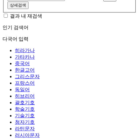
상세검색
결과 내 재검색
인기 검색어
다국어 입력
히라가나
가타카나
중국어
한글고어
그리스문자
프랑스어
독일어
히브리어
괄호기호
학술기호
기술기호
첨자기호
라틴문자
러시아문자