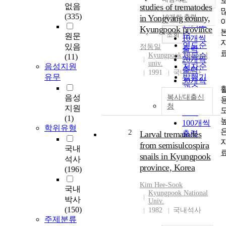
정확도
없음
studies of trematodes
순
(335)
in Yongyang county,
10개씩 출력
내림차순
인기도
Kyungpook province
순
조회
원문
10개씩
연도순
있음
정동일
출력
Kyungpook National
제목순
(11)
20개씩
univ.
음성지원
저자순
출력
1991
국내박사
유무
발행기
30개씩
관순
출력
음성
복사/대출신
50개씩
청
지원
출력
(1)
100개씩
학위유형
2
Larval trematodes
출력
from semisulcospira
국내
snails in Kyungpook
석사
province, Korea
(196)
Kim Hee-Sook
국내
Kyungpook National
박사
Univ.
(150)
1982
국내석사
주제분류