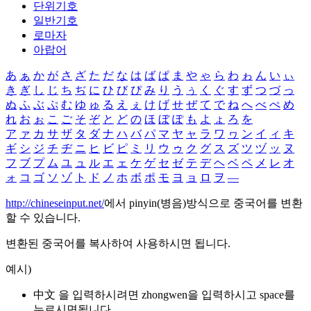
단위기호
일반기호
로마자
아랍어
あ
ぁ
か
が
さ
ざ
た
だ
な
は
ば
ぱ
ま
や
ゃ
ら
わ
ゎ
ん
い
ぃ
き
ぎ
し
じ
ち
ぢ
に
ひ
び
ぴ
み
り
う
ぅ
く
ぐ
す
ず
つ
づ
っ
ぬ
ふ
ぶ
ぷ
む
ゆ
ゅ
る
え
ぇ
け
げ
せ
ぜ
て
で
ね
へ
べ
ぺ
め
れ
お
ぉ
こ
ご
そ
ぞ
と
ど
の
ほ
ぼ
ぽ
も
よ
ょ
ろ
を
ア
ァ
カ
サ
ザ
タ
ダ
ナ
ハ
バ
パ
マ
ヤ
ャ
ラ
ワ
ヮ
ン
イ
ィ
キ
ギ
シ
ジ
チ
ヂ
ニ
ヒ
ビ
ピ
ミ
リ
ウ
ゥ
ク
グ
ス
ズ
ツ
ヅ
ッ
ヌ
フ
ブ
プ
ム
ユ
ュ
ル
エ
ェ
ケ
ゲ
セ
ゼ
テ
デ
ヘ
ベ
ペ
メ
レ
オ
ォ
コ
ゴ
ソ
ゾ
ト
ド
ノ
ホ
ボ
ポ
モ
ヨ
ョ
ロ
ヲ
―
http://chineseinput.net/
에서 pinyin(병음)방식으로 중국어를 변환
할 수 있습니다.
변환된 중국어를 복사하여 사용하시면 됩니다.
예시)
中文 을 입력하시려면
zhongwen
을 입력하시고 space를
누르시면됩니다.