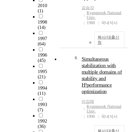
2010
observed. It was
김승각
(1)
recognised that there was a
Kyungpook National
significant change in
Univ.
1998
elongation in all the
1988
국내석사
(14)
samples tested using the
three different chemicals.
복사/대출신
1997
In the test with acetic acid,
청
(64)
the elongation at 40℃, at
pH 3 had a significant
1996
6
change. Change was
Simultaneous
(45)
observed in the test with
stabilization with
sulphuric acid at 40℃ pH
1995
multiple domains of
3 and in the case of formic
(21)
stability and
acid test, there was a
H²performance
1994
significant change in the
optimization
(11)
elongation of raw silk at
80℃. The above results
이갑래
1993
qualifies earlier findings
Kyungpook National
(7)
and studies that recorded
Univ.
1990
국내석사
that acids like formic acid
1992
and other organic acids
(36)
could have an effect on
복사/대출신