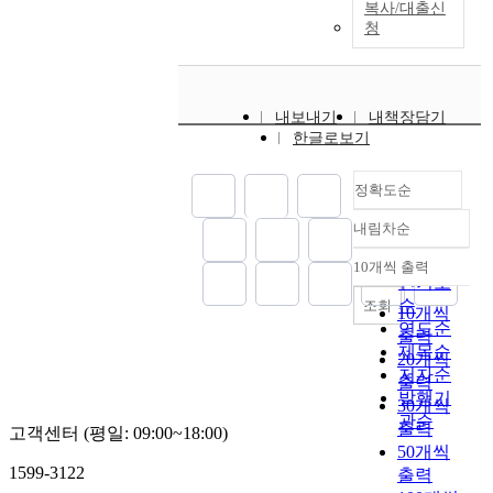
복사/대출신
청
내보내기
내책장담기
한글로보기
정확도순
내림차순
정확도
순
10개씩 출력
내림차순
인기도
순
조회
10개씩
연도순
출력
제목순
20개씩
저자순
출력
발행기
30개씩
관순
출력
고객센터 (평일: 09:00~18:00)
50개씩
1599-3122
출력