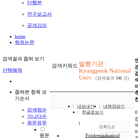
단행본
연구보고서
공개강의
home
학위논문
검색결과 좁혀 보기
발행기관 :
검색키워드
Kyungpook National
선택해제
Univ.
(검색결과
346
건)
좁혀본 항목 보
기순서
내보내기
내책장담기
검색량순
한글로보기
가나다순
원문유무
1
정확도순
Epidemiological
원문
내림차순