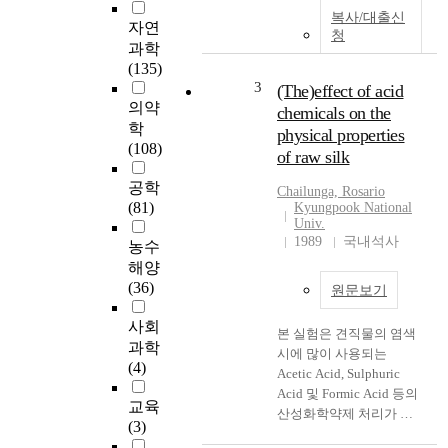
복사/대출신
자연
청
과학
(135)
3
(The)effect of acid
의약
chemicals on the
학
physical properties
(108)
of raw silk
공학
Chailunga, Rosario
(81)
Kyungpook National
Univ.
1989
국내석사
농수
해양
(36)
원문보기
사회
본 실험은 견직물의 염색
과학
시에 많이 사용되는
(4)
Acetic Acid, Sulphuric
Acid 및 Formic Acid 등의
교육
산성화학약제 처리가 생
(3)
사의 물리적 성질에 미치