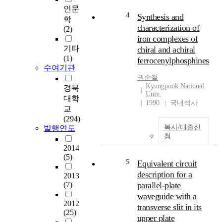
는 영향을 규명한 것으로
인문
서 그 결과는 다음과 같다.
4
Synthesis and
학
생사의 강력(g/d)은 공시
characterization of
(2)
3개 약제 다같이 온도 및
iron complexes of
pH 변화에 따른 차이를 인
기타
chiral and achiral
정할 수 없었다. 생사의 신
(1)
ferrocenylphosphines
도(%)는 Acetic Acid 및
수여기관
Sulphuric Acid 40℃ pH 3
권순철
에서 Formic Acid 80℃ pH
Kyungpook National
경북
4에서 유의차있게 저하되
Univ.
대학
었다. This experiment was
1990
국내석사
교
carried out to determine
(294)
the effect of acid
복사/대출신
발행연도
chemicals namely,
청
sulphuric acid, formic acid
2014
and acetic acid on the
(5)
5
physical properties of silk
Equivalent circuit
especially on tenacity and
description for a
2013
elongation which are the
(7)
parallel-plate
two most important
waveguide with a
properties in handling and
2012
transverse slit in its
processing of silk. The
(25)
upper plate
following results were