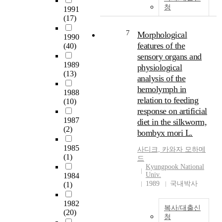
the physical properties of
청
1991
silk.
(17)
7
Morphological
1990
features of the
(40)
sensory organs and
1989
physiological
(13)
analysis of the
hemolymph in
1988
relation to feeding
(10)
response on artificial
1987
diet in the silkworm,
(2)
bombyx mori L.
1985
사디크, 카와자 모하메
(1)
드
Kyungpook National
Univ.
1984
1989
국내박사
(1)
1982
복사/대출신
(20)
청