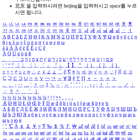
北京 을 입력하시려면
beijing
을 입력하시고 space를 누르
시면 됩니다.
ㅥ
ㅦ
ㅧ
ㅨ
ㅩ
ㅪ
ㅫ
ㅬ
ㅭ
ㅮ
ㅯ
ㅰ
ㅱ
ㅲ
ㅳ
ㅴ
ㅵ
ㅶ
ㅷ
ㅸ
ㅹ
ㅺ
ㅻ
ㅼ
ㅽ
ㅾ
ㅿ
ㆀ
ㆁ
ㆂ
ㆃ
ㆄ
ㆅ
ㆆ
ㆇ
ㆈ
ㆉ
ㆊ
ㆋ
ㆌ
ㆍ
ㆎ
Α
Β
Γ
Δ
Ε
Ζ
Η
Θ
Ι
Κ
Λ
Μ
Ν
Ξ
Ο
Π
Ρ
Σ
Τ
Υ
Φ
Χ
Ψ
Ω
α
β
γ
δ
ε
ζ
η
θ
ι
κ
λ
μ
ν
ξ
ο
π
ρ
σ
τ
υ
φ
χ
ψ
ω
á
à
Á
À
é
è
É
È
ç
Ç
ê
Ä
Ö
Ü
ä
ö
ü
ß
ְ
ֳ
ֲ
ֱ
ָ
ַ
ֵ
ֶ
ִ
ֹ
ּ
ֻ
ׂ
ׁ
ּ
ב
ה
נ
מ
צ
ת
ץ
ש
ד
ג
כ
ע
י
ח
ל
ך
ף
ק
ר
א
ט
ו
ן
ם
פ
‘
’
“
”
〔
〕
〈
〉
「
」
『
』
【
】
＂
（
）
［
］
｛
｝
±
×
÷
≠
≤
≥
∞
∴
♂
♀
∠
⊥
⌒
∂
∇
≡
≒
≪
≫
√
∽
∝
∵
∫
∬
∈
∋
⊆
⊇
⊂
⊃
∪
∩
∧
∨
￢
⇒
⇔
∀
∃
∮
∑
∏
＋
－
＜
＝
＞
、
。
·
‥
…
¨
〃
―
∥
＼
∼
´
～
ˇ
˘
˝
˚
˙
¸
˛
¡
¿
ː
！
＇
，
．
／
：
；
？
＾
＿
｀
｜
½
⅓
⅔
¼
¾
⅛
⅜
⅝
⅞
¹
²
³
⁴
ⁿ
₁
₂
₃
₄
Æ
Ð
Ħ
Ĳ
Ł
Ø
Œ
Þ
Ŧ
Ŋ
æ
đ
ð
ħ
ı
ĳ
ĸ
ŀ
ł
ø
œ
ß
þ
ŧ
ŋ
ŉ
А
Б
В
Г
Д
Е
Ё
Ж
З
И
Й
К
Л
М
Н
О
П
Р
С
Т
У
Ф
Х
Ц
Ч
Ш
Щ
Ъ
Ы
Ь
Э
Ю
Я
а
б
в
г
д
е
ё
ж
з
и
й
к
л
м
н
о
п
р
с
т
у
ф
х
ц
ч
ш
щ
ъ
ы
ь
э
ю
я
′
″
℃
Å
￠
￡
￥
¤
℉
‰
＄
％
Ｆ
￦
㎕
㎖
㎗
ℓ
㎘
㏄
㎣
㎤
㎥
㎦
㎙
㎚
㎛
㎜
㎝
㎞
㎟
㎠
㎡
㎢
㏊
㎍
㎎
㎏
㏏
㎈
㎉
㏈
㎧
㎨
㎰
㎱
㎲
㎳
㎴
㎵
㎶
㎷
㎸
㎹
㎀
㎁
㎂
㎃
㎄
㎺
㎻
㎽
㎾
㎿
㎐
㎑