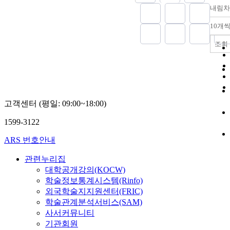
version of the 
general health
내림차
interventions i
related self-eff
and status. Res
patients due to
measurement t
10개
mean weekly 
risk of systemi
K). The sub-fac
those without
insurance cove
self-efficacy t
조회
periodontitis
dentures may 
brushing, inter
($1.03{\pm}0.
helpful from a
hygiene manag
was significan
socioeconomi
dental visits. 
than among th
perspective th
items were tran
periodontitis
of dental impl
Korean, and th
($0.77{\pm}0.
treatments.
고객센터 (평일: 09:00~18:00)
validity was c
(P<0.001). Ind
Initially, a pre
who consumed
1599-3122
survey was co
2 cups of yogu
followed by th
ARS 번호안내
were 76% less 
survey. The ma
have periodont
comprised 19 c
관련누리집
those who con
verified items.
대학공개강의(KOCW)
than 1 cup of 
validity and re
학술정보통계시스템(Rinfo)
week after adju
the main surve
외국학술지지원센터(FRIC)
all covariates (
evaluated thr
학술관계분석서비스(SAM)
0.24; 95% con
repeated explo
사서커뮤니티
interval, 0.10-
factor analyses
기관회원
Conclusions: 
randomly sele