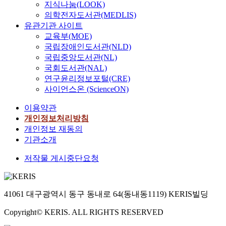
significant ass
지식나눔(LOOK)
of Korean adul
between increa
의학전자도서관(MEDLIS)
years or older,
of semi-solid 
유관기관 사이트
the OHSE-K on
periodontal he
교육부(MOE)
between May 1
therefore rec
국립장애인도서관(NLD)
2, 2023. The s
daily consump
국립중앙도서관(NL)
recruited 400 a
semi-solid yogu
the preliminary
국회도서관(NAL)
probiotic to i
Data were anal
연구윤리정보포털(CRE)
periodontal he
PASW 25.0. Re
사이언스온 (ScienceON)
Further longit
OHSE-K demon
studies are req
이용약관
high level of o
elucidate plau
reliability (Cr
개인정보처리방침
mechanisms th
α=0.891). Expl
개인정보 재동의
which probioti
factor analysis
기관소개
periodontal dis
significant fac
considering bo
저작물 게시중단요청
brushing self-e
periodontal p
interdental hy
and clinical p
management sel
parameters.
and dental visit
41061 대구광역시 동구 동내로 64(동내동1119) KERIS빌딩
efficacy, with a
cumulative ex
Copyright© KERIS. ALL RIGHTS RESERVED
rate of 65.114