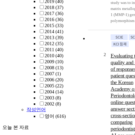
2019
(40)
study was to i
2018
(37)
matrix metallo
2017
(36)
1 (MMP-1) ge
2016
(36)
polymorphism 
2015
(33)
-1607 and A/G 
2014
(41)
Korean subject
2013
(39)
assess the asso
2012
(35)
between poly
2011
(40)
and periodontal
2
Evaluating 
2010
(40)
Methods: Fort
2009
(10)
quality and
generalized ag
2008
(13)
of response
periodontitis 
2007
(1)
patients and 5
patient ques
2006
(20)
periodontally 
the Korean
2005
(22)
children were r
Academy o
2004
(14)
and genomic 
Periodontol
2003
(8)
extracted from
online ques
2002
(8)
swab. The pol
answer sect
작성언어
of MMP-1 prom
cross-sectio
영어
(616)
were determin
comparing
polymerase cha
오늘 본 자료
periodontis
and restriction