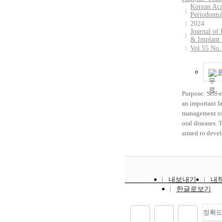
collected data
group. The pre
Korean Ac
sociodemogra
hypertension, 
Periodonto
characteristics,
renal disease,
2024
health-related 
Journal of 
arthritis, osteo
& Implant 
oral and genera
asthma, and ce
Vol.55 No.
status, and int
infarction was 
solid yogurt. 
the exposed gr
yogurt intake 
the control gr
calculated by 
(P<0.05). The 
the frequency 
of periodontal 
Purpose: Self-e
the previous w
and dental cari
an important fa
average intake
higher in the 
management of
serving. We as
group. Conclu
oral diseases. 
periodontal co
Korean dental 
aimed to devel
using the Com
insurance poli
Korean version 
Periodontal In
beneficial for 
efficacy tool r
and defined pe
expenses of l
personal oral 
as a CPI score
and elderly pe
management, a
내보내기
Multivariate lo
내
suffering from 
its validity and
한글로보기
regression ana
burden due to 
Methods: This
performed afte
diseases. Howe
evaluated the 
for sociodemo
there is a tend
reliability of 
정확
variables, and 
avoid invasive