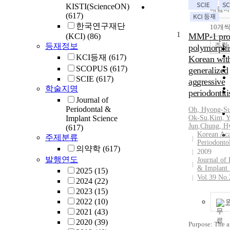
KISTI(ScienceON)
내림차
(617)
한국연구재단
10개
1
MMP-1 pro
(KCI)
(86)
조회
등재정보
polymorphi
KCI등재
(617)
Korean wit
SCOPUS
(617)
generalized
SCIE
(617)
aggressive
학술지명
periodontiti
Journal of
Periodontal &
Oh, Hyong-S
Implant Science
Ok-Su
,
Kim, 
Jun
,
Chung, H
(617)
Korean Ac
주제분류
Periodonto
의약학
(617)
2009
발행연도
Journal of 
& Implant 
2025
(15)
Vol.39 No.
2024
(22)
2023
(15)
2022
(10)
2021
(43)
2020
(39)
Purpose: The a