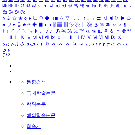
㎒
㎓
㎔
Ω
㏀
㏁
㎊
㎋
㎌
㏖
㏅
㎭
㎮
㎯
㏛
㎩
㎪
㎫
㎬
㏝
㏐
㏓
㏃
㏉
㏜
㏆
§
※
☆
★
○
●
◎
◇
◆
□
■
△
▽
→
←
↑
↓
↔
〓
◁
◀
▷
▶
♤
♠
♡
♥
♧
♣
⊙
◈
▣
◐
◑
▒
▤
▥
▨
▧
▦
▩
♨
☏
☎
☜
☞
¶
†
‡
↕
↗
↙
↖
↘
♭
♩
♪
♬
㉿
㈜
№
㏇
™
㏂
㏘
℡
＃
＆
＊
＠
ª
º
ⅰ
ⅱ
ⅲ
ⅳ
ⅴ
ⅵ
ⅶ
ⅷ
ⅸ
ⅹ
Ⅰ
Ⅱ
Ⅲ
Ⅳ
Ⅴ
Ⅵ
Ⅶ
Ⅷ
Ⅸ
Ⅹ
ا
ب
ت
ث
ج
ح
خ
د
ذ
ر
ز
س
ش
ص
ض
ط
ظ
ع
غ
ف
ق
ک
ل
م
ن
ه
و
ی
닫기
통합검색
국내학술논문
학위논문
해외학술논문
학술지