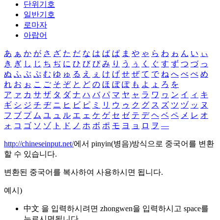
단위기호
일반기호
로마자
아랍어
あ
ぁ
か
が
さ
ざ
た
だ
な
は
ば
ぱ
ま
や
ゃ
ら
わ
ゎ
ん
い
ぃ
き
ぎ
し
じ
ち
ぢ
に
ひ
び
ぴ
み
り
う
ぅ
く
ぐ
す
ず
つ
づ
っ
ぬ
ふ
ぶ
ぷ
む
ゆ
ゅ
る
え
ぇ
け
げ
せ
ぜ
て
で
ね
へ
べ
ぺ
め
れ
お
ぉ
こ
ご
そ
ぞ
と
ど
の
ほ
ぼ
ぽ
も
よ
ょ
ろ
を
ア
ァ
カ
サ
ザ
タ
ダ
ナ
ハ
バ
パ
マ
ヤ
ャ
ラ
ワ
ヮ
ン
イ
ィ
キ
ギ
シ
ジ
チ
ヂ
ニ
ヒ
ビ
ピ
ミ
リ
ウ
ゥ
ク
グ
ス
ズ
ツ
ヅ
ッ
ヌ
フ
ブ
プ
ム
ユ
ュ
ル
エ
ェ
ケ
ゲ
セ
ゼ
テ
デ
ヘ
ベ
ペ
メ
レ
オ
ォ
コ
ゴ
ソ
ゾ
ト
ド
ノ
ホ
ボ
ポ
モ
ヨ
ョ
ロ
ヲ
―
http://chineseinput.net/
에서 pinyin(병음)방식으로 중국어를 변환
할 수 있습니다.
변환된 중국어를 복사하여 사용하시면 됩니다.
예시)
中文 을 입력하시려면
zhongwen
을 입력하시고 space를
누르시면됩니다.