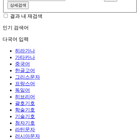
상세검색
결과 내 재검색
인기 검색어
다국어 입력
히라가나
가타카나
중국어
한글고어
그리스문자
프랑스어
독일어
히브리어
괄호기호
학술기호
기술기호
첨자기호
라틴문자
러시아문자