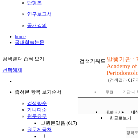
단행본
연구보고서
공개강의
home
국내학술논문
발행기관 : K
검색결과 좁혀 보기
검색키워드
Academy of
선택해제
Periodontol
(검색결과
617
좁혀본 항목 보기순서
무료
기관 내
검색량순
가나다순
내보내기
내
원문유무
한글로보기
원문있음
(617)
원문제공처
정확