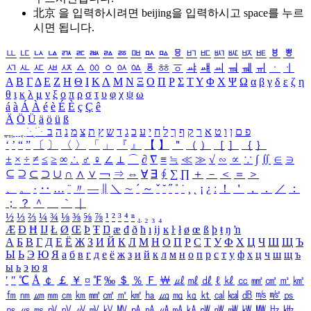
北京 을 입력하시려면
beijing
을 입력하시고 space를 누르
시면 됩니다.
ㅥ
ㅦ
ㅧ
ㅨ
ㅩ
ㅪ
ㅫ
ㅬ
ㅭ
ㅮ
ㅯ
ㅰ
ㅱ
ㅲ
ㅳ
ㅴ
ㅵ
ㅶ
ㅷ
ㅸ
ㅹ
ㅺ
ㅻ
ㅼ
ㅽ
ㅾ
ㅿ
ㆀ
ㆁ
ㆂ
ㆃ
ㆄ
ㆅ
ㆆ
ㆇ
ㆈ
ㆉ
ㆊ
ㆋ
ㆌ
ㆍ
ㆎ
Α
Β
Γ
Δ
Ε
Ζ
Η
Θ
Ι
Κ
Λ
Μ
Ν
Ξ
Ο
Π
Ρ
Σ
Τ
Υ
Φ
Χ
Ψ
Ω
α
β
γ
δ
ε
ζ
η
θ
ι
κ
λ
μ
ν
ξ
ο
π
ρ
σ
τ
υ
φ
χ
ψ
ω
á
à
Á
À
é
è
É
È
ç
Ç
ê
Ä
Ö
Ü
ä
ö
ü
ß
ְ
ֳ
ֲ
ֱ
ָ
ַ
ֵ
ֶ
ִ
ֹ
ּ
ֻ
ׂ
ׁ
ּ
ב
ה
נ
מ
צ
ת
ץ
ש
ד
ג
כ
ע
י
ח
ל
ך
ף
ק
ר
א
ט
ו
ן
ם
פ
‘
’
“
”
〔
〕
〈
〉
「
」
『
』
【
】
＂
（
）
［
］
｛
｝
±
×
÷
≠
≤
≥
∞
∴
♂
♀
∠
⊥
⌒
∂
∇
≡
≒
≪
≫
√
∽
∝
∵
∫
∬
∈
∋
⊆
⊇
⊂
⊃
∪
∩
∧
∨
￢
⇒
⇔
∀
∃
∮
∑
∏
＋
－
＜
＝
＞
、
。
·
‥
…
¨
〃
―
∥
＼
∼
´
～
ˇ
˘
˝
˚
˙
¸
˛
¡
¿
ː
！
＇
，
．
／
：
；
？
＾
＿
｀
｜
½
⅓
⅔
¼
¾
⅛
⅜
⅝
⅞
¹
²
³
⁴
ⁿ
₁
₂
₃
₄
Æ
Ð
Ħ
Ĳ
Ł
Ø
Œ
Þ
Ŧ
Ŋ
æ
đ
ð
ħ
ı
ĳ
ĸ
ŀ
ł
ø
œ
ß
þ
ŧ
ŋ
ŉ
А
Б
В
Г
Д
Е
Ё
Ж
З
И
Й
К
Л
М
Н
О
П
Р
С
Т
У
Ф
Х
Ц
Ч
Ш
Щ
Ъ
Ы
Ь
Э
Ю
Я
а
б
в
г
д
е
ё
ж
з
и
й
к
л
м
н
о
п
р
с
т
у
ф
х
ц
ч
ш
щ
ъ
ы
ь
э
ю
я
′
″
℃
Å
￠
￡
￥
¤
℉
‰
＄
％
Ｆ
￦
㎕
㎖
㎗
ℓ
㎘
㏄
㎣
㎤
㎥
㎦
㎙
㎚
㎛
㎜
㎝
㎞
㎟
㎠
㎡
㎢
㏊
㎍
㎎
㎏
㏏
㎈
㎉
㏈
㎧
㎨
㎰
㎱
㎲
㎳
㎴
㎵
㎶
㎷
㎸
㎹
㎀
㎁
㎂
㎃
㎄
㎺
㎻
㎽
㎾
㎿
㎐
㎑