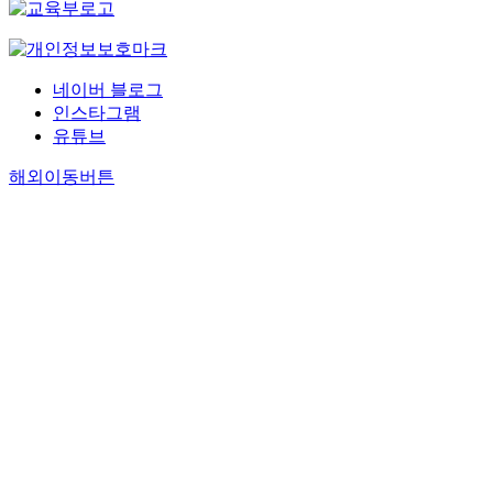
criterion validi
indicated that 
healthcare awa
behavior, as w
네이버 블로그
dental treatme
인스타그램
were significan
유튜브
Additionally,
scores showed 
해외이동버튼
correlations wi
sub-factors (P<
Conclusions: 
K is a reliable 
results demonst
validity and rel