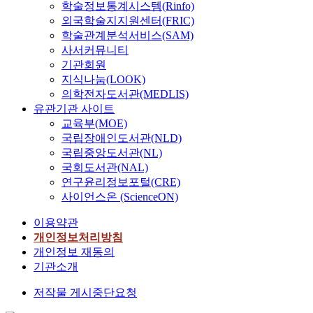
학술정보통계시스템(Rinfo)
외국학술지지원센터(FRIC)
학술관계분석서비스(SAM)
사서커뮤니티
기관회원
지식나눔(LOOK)
의학전자도서관(MEDLIS)
유관기관 사이트
교육부(MOE)
국립장애인도서관(NLD)
국립중앙도서관(NL)
국회도서관(NAL)
연구윤리정보포털(CRE)
사이언스온 (ScienceON)
이용약관
개인정보처리방침
개인정보 재동의
기관소개
저작물 게시중단요청