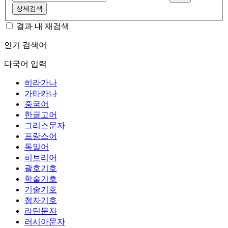
상세검색
결과 내 재검색
인기 검색어
다국어 입력
히라가나
가타카나
중국어
한글고어
그리스문자
프랑스어
독일어
히브리어
괄호기호
학술기호
기술기호
첨자기호
라틴문자
러시아문자