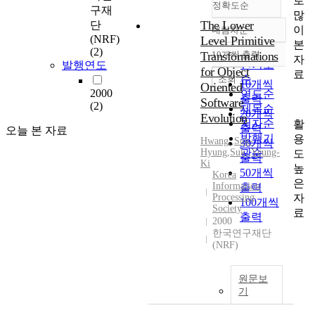
로
정확도순
구재
많
The Lower
단
이
내림차순
정확도
(NRF)
Level Primitive
본
순
(2)
Transformations
10개씩 출력
자
내림차순
인기도
발행연도
for Object
료
순
조회
10개씩
Oriented
2000
연도순
출력
Software
(2)
제목순
20개씩
Evolution
저자순
활
출력
오늘 본 자료
발행기
용
Hwang,
,
Suk-
30개씩
Hyung
,
Suk,
관순
,
Yeung-
도
출력
Ki
높
50개씩
Korea
은
Information
출력
자
Processing
100개씩
Society
료
출력
2000
한국연구재단
(NRF)
원문보
기