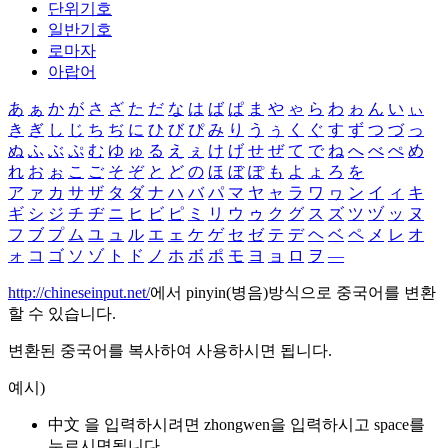
단위기호
일반기호
로마자
아랍어
あ
ぁ
か
が
さ
ざ
た
だ
な
は
ば
ぱ
ま
や
ゃ
ら
わ
ゎ
ん
い
ぃ
き
ぎ
し
じ
ち
ぢ
に
ひ
び
ぴ
み
り
う
ぅ
く
ぐ
す
ず
つ
づ
っ
ぬ
ふ
ぶ
ぷ
む
ゆ
ゅ
る
え
ぇ
け
げ
せ
ぜ
て
で
ね
へ
べ
ぺ
め
れ
お
ぉ
こ
ご
そ
ぞ
と
ど
の
ほ
ぼ
ぽ
も
よ
ょ
ろ
を
ア
ァ
カ
サ
ザ
タ
ダ
ナ
ハ
バ
パ
マ
ヤ
ャ
ラ
ワ
ヮ
ン
イ
ィ
キ
ギ
シ
ジ
チ
ヂ
ニ
ヒ
ビ
ピ
ミ
リ
ウ
ゥ
ク
グ
ス
ズ
ツ
ヅ
ッ
ヌ
フ
ブ
プ
ム
ユ
ュ
ル
エ
ェ
ケ
ゲ
セ
ゼ
テ
デ
ヘ
ベ
ペ
メ
レ
オ
ォ
コ
ゴ
ソ
ゾ
ト
ド
ノ
ホ
ボ
ポ
モ
ヨ
ョ
ロ
ヲ
―
http://chineseinput.net/
에서 pinyin(병음)방식으로 중국어를 변환
할 수 있습니다.
변환된 중국어를 복사하여 사용하시면 됩니다.
예시)
中文 을 입력하시려면
zhongwen
을 입력하시고 space를
누르시면됩니다.