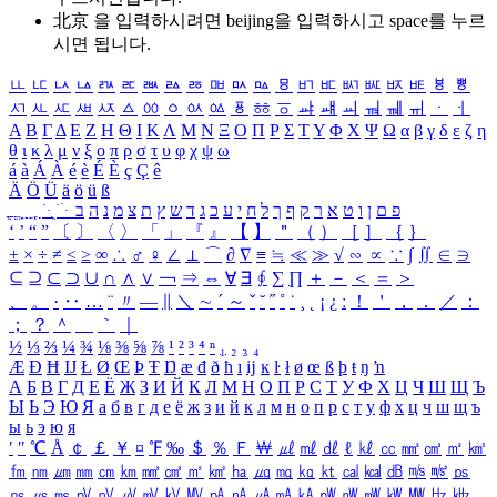
北京 을 입력하시려면
beijing
을 입력하시고 space를 누르
시면 됩니다.
ㅥ
ㅦ
ㅧ
ㅨ
ㅩ
ㅪ
ㅫ
ㅬ
ㅭ
ㅮ
ㅯ
ㅰ
ㅱ
ㅲ
ㅳ
ㅴ
ㅵ
ㅶ
ㅷ
ㅸ
ㅹ
ㅺ
ㅻ
ㅼ
ㅽ
ㅾ
ㅿ
ㆀ
ㆁ
ㆂ
ㆃ
ㆄ
ㆅ
ㆆ
ㆇ
ㆈ
ㆉ
ㆊ
ㆋ
ㆌ
ㆍ
ㆎ
Α
Β
Γ
Δ
Ε
Ζ
Η
Θ
Ι
Κ
Λ
Μ
Ν
Ξ
Ο
Π
Ρ
Σ
Τ
Υ
Φ
Χ
Ψ
Ω
α
β
γ
δ
ε
ζ
η
θ
ι
κ
λ
μ
ν
ξ
ο
π
ρ
σ
τ
υ
φ
χ
ψ
ω
á
à
Á
À
é
è
É
È
ç
Ç
ê
Ä
Ö
Ü
ä
ö
ü
ß
ְ
ֳ
ֲ
ֱ
ָ
ַ
ֵ
ֶ
ִ
ֹ
ּ
ֻ
ׂ
ׁ
ּ
ב
ה
נ
מ
צ
ת
ץ
ש
ד
ג
כ
ע
י
ח
ל
ך
ף
ק
ר
א
ט
ו
ן
ם
פ
‘
’
“
”
〔
〕
〈
〉
「
」
『
』
【
】
＂
（
）
［
］
｛
｝
±
×
÷
≠
≤
≥
∞
∴
♂
♀
∠
⊥
⌒
∂
∇
≡
≒
≪
≫
√
∽
∝
∵
∫
∬
∈
∋
⊆
⊇
⊂
⊃
∪
∩
∧
∨
￢
⇒
⇔
∀
∃
∮
∑
∏
＋
－
＜
＝
＞
、
。
·
‥
…
¨
〃
―
∥
＼
∼
´
～
ˇ
˘
˝
˚
˙
¸
˛
¡
¿
ː
！
＇
，
．
／
：
；
？
＾
＿
｀
｜
½
⅓
⅔
¼
¾
⅛
⅜
⅝
⅞
¹
²
³
⁴
ⁿ
₁
₂
₃
₄
Æ
Ð
Ħ
Ĳ
Ł
Ø
Œ
Þ
Ŧ
Ŋ
æ
đ
ð
ħ
ı
ĳ
ĸ
ŀ
ł
ø
œ
ß
þ
ŧ
ŋ
ŉ
А
Б
В
Г
Д
Е
Ё
Ж
З
И
Й
К
Л
М
Н
О
П
Р
С
Т
У
Ф
Х
Ц
Ч
Ш
Щ
Ъ
Ы
Ь
Э
Ю
Я
а
б
в
г
д
е
ё
ж
з
и
й
к
л
м
н
о
п
р
с
т
у
ф
х
ц
ч
ш
щ
ъ
ы
ь
э
ю
я
′
″
℃
Å
￠
￡
￥
¤
℉
‰
＄
％
Ｆ
￦
㎕
㎖
㎗
ℓ
㎘
㏄
㎣
㎤
㎥
㎦
㎙
㎚
㎛
㎜
㎝
㎞
㎟
㎠
㎡
㎢
㏊
㎍
㎎
㎏
㏏
㎈
㎉
㏈
㎧
㎨
㎰
㎱
㎲
㎳
㎴
㎵
㎶
㎷
㎸
㎹
㎀
㎁
㎂
㎃
㎄
㎺
㎻
㎽
㎾
㎿
㎐
㎑