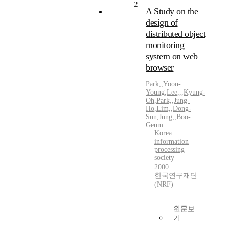
2
A Study on the
design of
distributed object
monitoring
system on web
browser
Park,
,
Yoon-
Young
,
Lee,
,
,
Kyung-
Oh
,
Park,
,
Jung-
Ho
,
Lim,
,
Dong-
Sun
,
Jung,
,
Boo-
Geum
Korea
information
processing
society
2000
한국연구재단
(NRF)
원문보
기