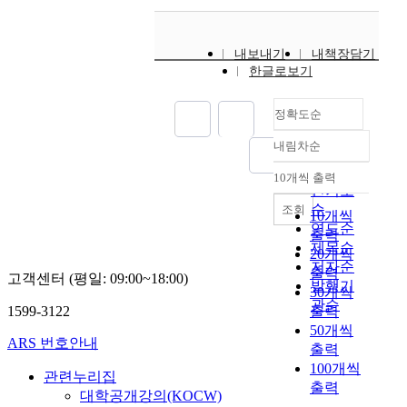
내보내기
내책장담기
한글로보기
정확도순
내림차순
정확도
순
10개씩 출력
내림차순
인기도
순
조회
10개씩
연도순
출력
제목순
20개씩
저자순
출력
고객센터 (평일: 09:00~18:00)
발행기
30개씩
관순
1599-3122
출력
50개씩
ARS 번호안내
출력
100개씩
관련누리집
출력
대학공개강의(KOCW)