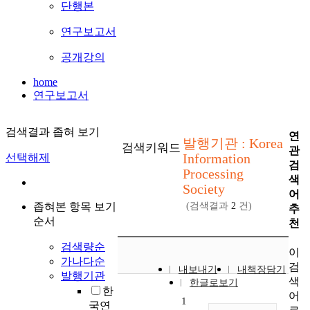
단행본
연구보고서
공개강의
home
연구보고서
검색결과 좁혀 보기
연
발행기관 : Korea
검색키워드
관
Information
선택해제
검
Processing
색
Society
어
좁혀본 항목 보기
(검색결과
2
건)
추
순서
천
검색량순
이
가나다순
검
내보내기
내책장담기
발행기관
색
한글로보기
한
어
1
국연