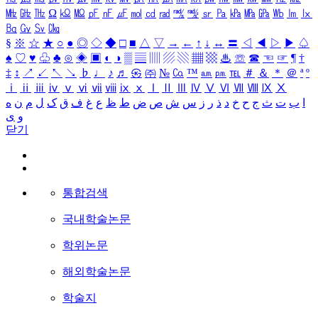
㎒
㎓
㎔
Ω
㏀
㏁
㎊
㎋
㎌
㏖
㏅
㎭
㎮
㎯
㏛
㎩
㎪
㎫
㎬
㏝
㏐
㏓
㏃
㏉
㏜
㏆
§
※
☆
★
○
●
◎
◇
◆
□
■
△
▽
→
←
↑
↓
↔
〓
◁
◀
▷
▶
♤
♠
♡
♥
♧
♣
⊙
◈
▣
◐
◑
▒
▤
▥
▨
▧
▦
▩
♨
☏
☎
☜
☞
¶
†
‡
↕
↗
↙
↖
↘
♭
♩
♪
♬
㉿
㈜
№
㏇
™
㏂
㏘
℡
＃
＆
＊
＠
ª
º
ⅰ
ⅱ
ⅲ
ⅳ
ⅴ
ⅵ
ⅶ
ⅷ
ⅸ
ⅹ
Ⅰ
Ⅱ
Ⅲ
Ⅳ
Ⅴ
Ⅵ
Ⅶ
Ⅷ
Ⅸ
Ⅹ
ا
ب
ت
ث
ج
ح
خ
د
ذ
ر
ز
س
ش
ص
ض
ط
ظ
ع
غ
ف
ق
ک
ل
م
ن
ه
و
ی
닫기
통합검색
국내학술논문
학위논문
해외학술논문
학술지