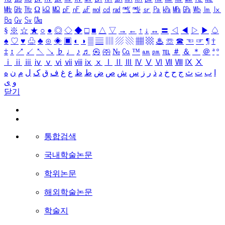
㎒
㎓
㎔
Ω
㏀
㏁
㎊
㎋
㎌
㏖
㏅
㎭
㎮
㎯
㏛
㎩
㎪
㎫
㎬
㏝
㏐
㏓
㏃
㏉
㏜
㏆
§
※
☆
★
○
●
◎
◇
◆
□
■
△
▽
→
←
↑
↓
↔
〓
◁
◀
▷
▶
♤
♠
♡
♥
♧
♣
⊙
◈
▣
◐
◑
▒
▤
▥
▨
▧
▦
▩
♨
☏
☎
☜
☞
¶
†
‡
↕
↗
↙
↖
↘
♭
♩
♪
♬
㉿
㈜
№
㏇
™
㏂
㏘
℡
＃
＆
＊
＠
ª
º
ⅰ
ⅱ
ⅲ
ⅳ
ⅴ
ⅵ
ⅶ
ⅷ
ⅸ
ⅹ
Ⅰ
Ⅱ
Ⅲ
Ⅳ
Ⅴ
Ⅵ
Ⅶ
Ⅷ
Ⅸ
Ⅹ
ا
ب
ت
ث
ج
ح
خ
د
ذ
ر
ز
س
ش
ص
ض
ط
ظ
ع
غ
ف
ق
ک
ل
م
ن
ه
و
ی
닫기
통합검색
국내학술논문
학위논문
해외학술논문
학술지