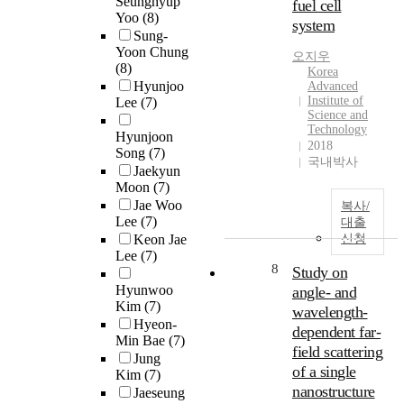
Seunghyup
fuel cell
Yoo
(8)
system
Sung-
Yoon Chung
오지우
(8)
Korea
Hyunjoo
Advanced
Institute of
Lee
(7)
Science and
Technology
Hyunjoon
2018
Song
(7)
국내박사
Jaekyun
Moon
(7)
Jae Woo
복사/
Lee
(7)
대출
Keon Jae
신청
Lee
(7)
8
Study on
Hyunwoo
angle- and
Kim
(7)
wavelength-
Hyeon-
dependent far-
Min Bae
(7)
field scattering
Jung
of a single
Kim
(7)
nanostructure
Jaeseung