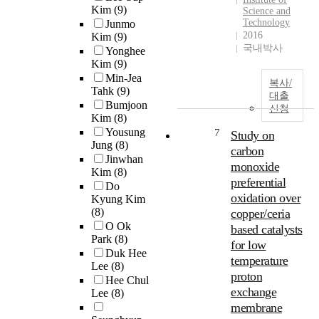
Kim
(9)
Science and
Technology
Junmo
2016
Kim
(9)
국내박사
Yonghee
Kim
(9)
Min-Jea
복사/
Tahk
(9)
대출
Bumjoon
신청
Kim
(8)
Yousung
7
Study on
Jung
(8)
carbon
Jinwhan
monoxide
Kim
(8)
preferential
Do
oxidation over
Kyung Kim
(8)
copper/ceria
O Ok
based catalysts
Park
(8)
for low
Duk Hee
temperature
Lee
(8)
proton
Hee Chul
exchange
Lee
(8)
membrane