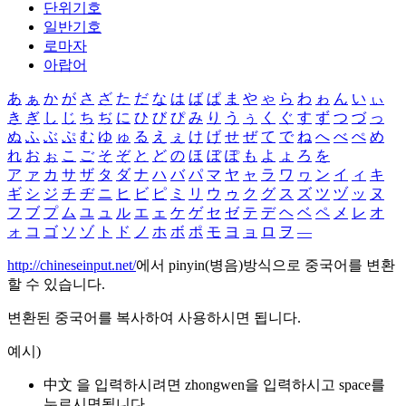
단위기호
일반기호
로마자
아랍어
あ
ぁ
か
が
さ
ざ
た
だ
な
は
ば
ぱ
ま
や
ゃ
ら
わ
ゎ
ん
い
ぃ
き
ぎ
し
じ
ち
ぢ
に
ひ
び
ぴ
み
り
う
ぅ
く
ぐ
す
ず
つ
づ
っ
ぬ
ふ
ぶ
ぷ
む
ゆ
ゅ
る
え
ぇ
け
げ
せ
ぜ
て
で
ね
へ
べ
ぺ
め
れ
お
ぉ
こ
ご
そ
ぞ
と
ど
の
ほ
ぼ
ぽ
も
よ
ょ
ろ
を
ア
ァ
カ
サ
ザ
タ
ダ
ナ
ハ
バ
パ
マ
ヤ
ャ
ラ
ワ
ヮ
ン
イ
ィ
キ
ギ
シ
ジ
チ
ヂ
ニ
ヒ
ビ
ピ
ミ
リ
ウ
ゥ
ク
グ
ス
ズ
ツ
ヅ
ッ
ヌ
フ
ブ
プ
ム
ユ
ュ
ル
エ
ェ
ケ
ゲ
セ
ゼ
テ
デ
ヘ
ベ
ペ
メ
レ
オ
ォ
コ
ゴ
ソ
ゾ
ト
ド
ノ
ホ
ボ
ポ
モ
ヨ
ョ
ロ
ヲ
―
http://chineseinput.net/
에서 pinyin(병음)방식으로 중국어를 변환
할 수 있습니다.
변환된 중국어를 복사하여 사용하시면 됩니다.
예시)
中文 을 입력하시려면
zhongwen
을 입력하시고 space를
누르시면됩니다.