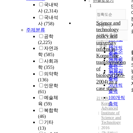
한글로보기
국내박
1
사
(2,314)
정확도순
국내석
Science and
사
(758)
내림차순
정확도
technology
주제분류
순
policy and
10개씩 출력
공학
내림차순
인기도
university
(2,225)
순
조회
10개씩
자연과
reform in
연도순
출력
학
(585)
Korea : the
제목순
20개씩
사회과
transformation
저자순
출력
학
(355)
of
발행기
30개씩
의약학
biology(1969-
관순
출력
(136)
2004) as a
50개씩
인문학
case study
출력
(61)
예술체
100개씩
김지현
육
(59)
Korea
출력
Advanced
복합학
Institute of
(46)
Science and
기타
Technology
(13)
2016