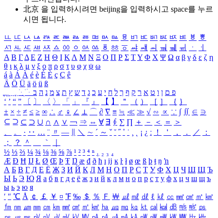
北京 을 입력하시려면
beijing
을 입력하시고 space를 누르
시면 됩니다.
ㅥ
ㅦ
ㅧ
ㅨ
ㅩ
ㅪ
ㅫ
ㅬ
ㅭ
ㅮ
ㅯ
ㅰ
ㅱ
ㅲ
ㅳ
ㅴ
ㅵ
ㅶ
ㅷ
ㅸ
ㅹ
ㅺ
ㅻ
ㅼ
ㅽ
ㅾ
ㅿ
ㆀ
ㆁ
ㆂ
ㆃ
ㆄ
ㆅ
ㆆ
ㆇ
ㆈ
ㆉ
ㆊ
ㆋ
ㆌ
ㆍ
ㆎ
Α
Β
Γ
Δ
Ε
Ζ
Η
Θ
Ι
Κ
Λ
Μ
Ν
Ξ
Ο
Π
Ρ
Σ
Τ
Υ
Φ
Χ
Ψ
Ω
α
β
γ
δ
ε
ζ
η
θ
ι
κ
λ
μ
ν
ξ
ο
π
ρ
σ
τ
υ
φ
χ
ψ
ω
á
à
Á
À
é
è
É
È
ç
Ç
ê
Ä
Ö
Ü
ä
ö
ü
ß
ְ
ֳ
ֲ
ֱ
ָ
ַ
ֵ
ֶ
ִ
ֹ
ּ
ֻ
ׂ
ׁ
ּ
ב
ה
נ
מ
צ
ת
ץ
ש
ד
ג
כ
ע
י
ח
ל
ך
ף
ק
ר
א
ט
ו
ן
ם
פ
‘
’
“
”
〔
〕
〈
〉
「
」
『
』
【
】
＂
（
）
［
］
｛
｝
±
×
÷
≠
≤
≥
∞
∴
♂
♀
∠
⊥
⌒
∂
∇
≡
≒
≪
≫
√
∽
∝
∵
∫
∬
∈
∋
⊆
⊇
⊂
⊃
∪
∩
∧
∨
￢
⇒
⇔
∀
∃
∮
∑
∏
＋
－
＜
＝
＞
、
。
·
‥
…
¨
〃
―
∥
＼
∼
´
～
ˇ
˘
˝
˚
˙
¸
˛
¡
¿
ː
！
＇
，
．
／
：
；
？
＾
＿
｀
｜
½
⅓
⅔
¼
¾
⅛
⅜
⅝
⅞
¹
²
³
⁴
ⁿ
₁
₂
₃
₄
Æ
Ð
Ħ
Ĳ
Ł
Ø
Œ
Þ
Ŧ
Ŋ
æ
đ
ð
ħ
ı
ĳ
ĸ
ŀ
ł
ø
œ
ß
þ
ŧ
ŋ
ŉ
А
Б
В
Г
Д
Е
Ё
Ж
З
И
Й
К
Л
М
Н
О
П
Р
С
Т
У
Ф
Х
Ц
Ч
Ш
Щ
Ъ
Ы
Ь
Э
Ю
Я
а
б
в
г
д
е
ё
ж
з
и
й
к
л
м
н
о
п
р
с
т
у
ф
х
ц
ч
ш
щ
ъ
ы
ь
э
ю
я
′
″
℃
Å
￠
￡
￥
¤
℉
‰
＄
％
Ｆ
￦
㎕
㎖
㎗
ℓ
㎘
㏄
㎣
㎤
㎥
㎦
㎙
㎚
㎛
㎜
㎝
㎞
㎟
㎠
㎡
㎢
㏊
㎍
㎎
㎏
㏏
㎈
㎉
㏈
㎧
㎨
㎰
㎱
㎲
㎳
㎴
㎵
㎶
㎷
㎸
㎹
㎀
㎁
㎂
㎃
㎄
㎺
㎻
㎽
㎾
㎿
㎐
㎑