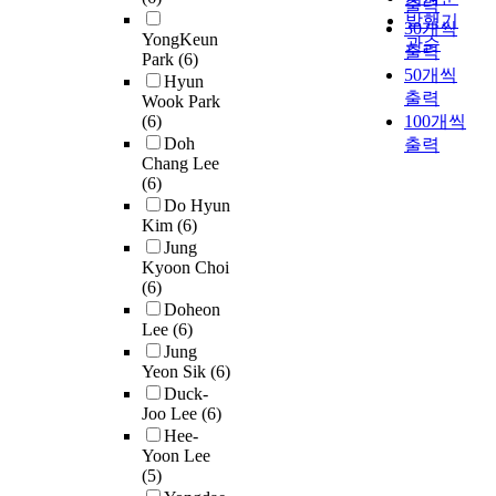
출력
발행기
30개씩
YongKeun
관순
출력
Park
(6)
50개씩
Hyun
출력
Wook Park
(6)
100개씩
Doh
출력
Chang Lee
(6)
Do Hyun
Kim
(6)
Jung
Kyoon Choi
(6)
Doheon
Lee
(6)
Jung
Yeon Sik
(6)
Duck-
Joo Lee
(6)
Hee-
Yoon Lee
(5)