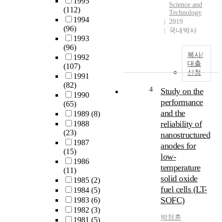
1995
Science and
(112)
Technology
1994
2019
(96)
국내박사
1993
(96)
복사/
1992
대출
(107)
신청
1991
(82)
4
Study on the
1990
performance
(65)
and the
1989
(8)
reliability of
1988
(23)
nanostructured
1987
anodes for
(15)
low-
1986
temperature
(11)
solid oxide
1985
(2)
fuel cells (LT-
1984
(5)
SOFC)
1983
(6)
1982
(3)
박정훈
1981
(5)