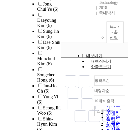
Technology
Jong
2018
Chul Ye
(6)
국내박사
Daeyoung
Kim
(6)
복사/
Sung Jin
대출
Kim
(6)
신청
Dae-Shik
Kim
(6)
내보내기
Munchurl
내책장담기
Kim
(6)
한글로보기
Songcheol
Hong
(6)
정확도순
Jun-Ho
Oh
(6)
내림차순
정확도
Yung Yi
순
10개씩 출력
(6)
내림차순
인기도
Seong Ihl
순
조회
Woo
(6)
10개씩
연도순
Shin-
출력
제목순
Hyun Kim
20개씩
(6)
저자순