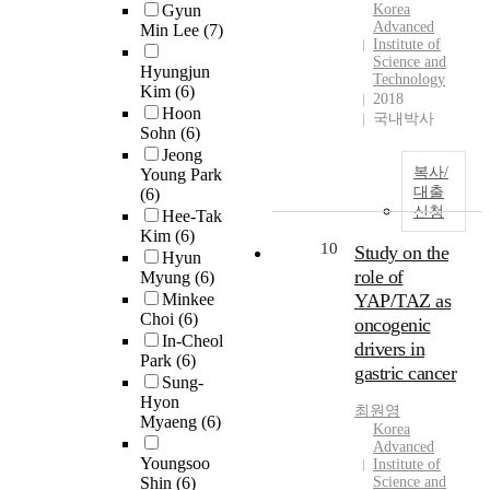
Gyun
Korea
Advanced
Min Lee
(7)
Institute of
Science and
Hyungjun
Technology
Kim
(6)
2018
Hoon
국내박사
Sohn
(6)
Jeong
복사/
Young Park
대출
(6)
신청
Hee-Tak
Kim
(6)
10
Study on the
Hyun
role of
Myung
(6)
Minkee
YAP/TAZ as
Choi
(6)
oncogenic
In-Cheol
drivers in
Park
(6)
gastric cancer
Sung-
Hyon
최원영
Myaeng
(6)
Korea
Advanced
Youngsoo
Institute of
Shin
(6)
Science and