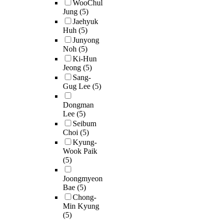
WooChul
Jung
(5)
Jaehyuk
Huh
(5)
Junyong
Noh
(5)
Ki-Hun
Jeong
(5)
Sang-
Gug Lee
(5)
Dongman
Lee
(5)
Seibum
Choi
(5)
Kyung-
Wook Paik
(5)
Joongmyeon
Bae
(5)
Chong-
Min Kyung
(5)