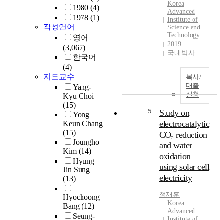
Korea
1980
(4)
Advanced
1978
(1)
Institute of
작성언어
Science and
Technology
영어
2019
(3,067)
국내박사
한국어
(4)
지도교수
복사/
대출
Yang-
신청
Kyu Choi
(15)
5
Study on
Yong
electrocatalytic
Keun Chang
(15)
CO₂ reduction
Joungho
and water
Kim
(14)
oxidation
Hyung
using solar cell
Jin Sung
electricity
(13)
정재훈
Hyochoong
Korea
Bang
(12)
Advanced
Seung-
Institute of