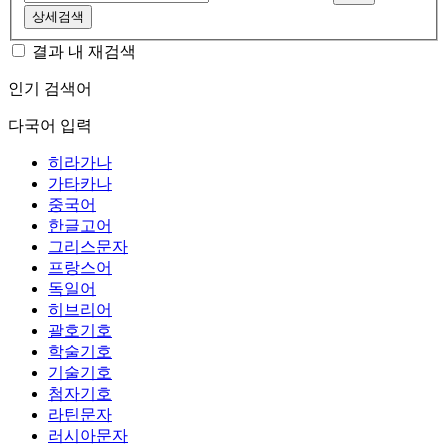
상세검색
결과 내 재검색
인기 검색어
다국어 입력
히라가나
가타카나
중국어
한글고어
그리스문자
프랑스어
독일어
히브리어
괄호기호
학술기호
기술기호
첨자기호
라틴문자
러시아문자