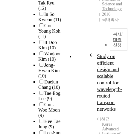
Tak Ryu
Science and
(12)
Technology
In So
2016
Kweon
(11)
국내박사
Gou
Young Koh
복사/
(11)
대출
Il-Doo
신청
Kim
(10)
Wonjoon
6
Study on
Kim
(10)
efficient
Jong-
design and
Hwan Kim
scalable
(10)
Daejun
control for
Chang
(10)
wavelength-
Tae-Eog
routed
Lee
(9)
transport
Gun-
networks
Woo Moon
(9)
이찬균
Hee-Tae
Korea
Jung
(9)
Advanced
Lee-Sup
Institute of