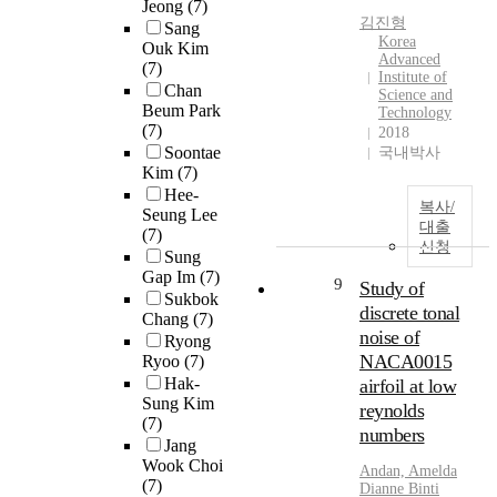
Jeong
(7)
김진형
Sang
Korea
Ouk Kim
Advanced
(7)
Institute of
Chan
Science and
Beum Park
Technology
(7)
2018
Soontae
국내박사
Kim
(7)
Hee-
복사/
Seung Lee
대출
(7)
신청
Sung
Gap Im
(7)
9
Study of
Sukbok
discrete tonal
Chang
(7)
noise of
Ryong
NACA0015
Ryoo
(7)
Hak-
airfoil at low
Sung Kim
reynolds
(7)
numbers
Jang
Wook Choi
Andan, Amelda
(7)
Dianne Binti