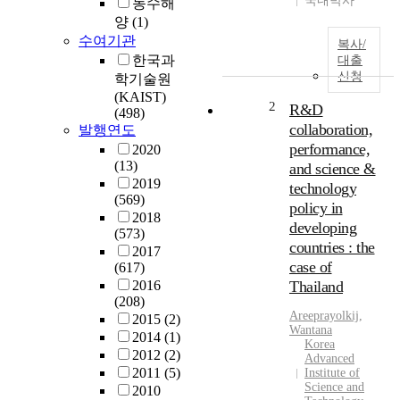
국내박사
농수해
양
(1)
수여기관
복사/
한국과
대출
신청
학기술원
(KAIST)
2
R&D
(498)
collaboration,
발행연도
performance,
2020
(13)
and science &
2019
technology
(569)
policy in
2018
developing
(573)
countries : the
2017
case of
(617)
2016
Thailand
(208)
Areeprayolkij,
2015
(2)
Wantana
2014
(1)
Korea
2012
(2)
Advanced
2011
(5)
Institute of
Science and
2010