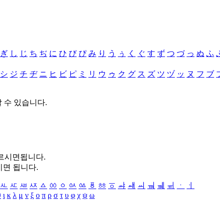
ぎ
し
じ
ち
ぢ
に
ひ
び
ぴ
み
り
う
ぅ
く
ぐ
す
ず
つ
づ
っ
ぬ
ふ
シ
ジ
チ
ヂ
ニ
ヒ
ビ
ピ
ミ
リ
ウ
ゥ
ク
グ
ス
ズ
ツ
ヅ
ッ
ヌ
フ
ブ
할 수 있습니다.
누르시면됩니다.
시면 됩니다.
ㅻ
ㅼ
ㅽ
ㅾ
ㅿ
ㆀ
ㆁ
ㆂ
ㆃ
ㆄ
ㆅ
ㆆ
ㆇ
ㆈ
ㆉ
ㆊ
ㆋ
ㆌ
ㆍ
ㆎ
θ
ι
κ
λ
μ
ν
ξ
ο
π
ρ
σ
τ
υ
φ
χ
ψ
ω