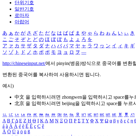
단위기호
일반기호
로마자
아랍어
あ
ぁ
か
が
さ
ざ
た
だ
な
は
ば
ぱ
ま
や
ゃ
ら
わ
ゎ
ん
い
ぃ
き
こ
ご
そ
ぞ
と
ど
の
ほ
ぼ
ぽ
も
よ
ょ
ろ
を
ア
ァ
カ
サ
ザ
タ
ダ
ナ
ハ
バ
パ
マ
ヤ
ャ
ラ
ワ
ヮ
ン
イ
ィ
キ
ギ
ソ
ゾ
ト
ド
ノ
ホ
ボ
ポ
モ
ヨ
ョ
ロ
ヲ
―
http://chineseinput.net/
에서 pinyin(병음)방식으로 중국어를 변환
변환된 중국어를 복사하여 사용하시면 됩니다.
예시)
中文 을 입력하시려면
zhongwen
을 입력하시고 space를
北京 을 입력하시려면
beijing
을 입력하시고 space를 누르
ㅥ
ㅦ
ㅧ
ㅨ
ㅩ
ㅪ
ㅫ
ㅬ
ㅭ
ㅮ
ㅯ
ㅰ
ㅱ
ㅲ
ㅳ
ㅴ
ㅵ
ㅶ
ㅷ
ㅸ
ㅹ
ㅺ
Α
Β
Γ
Δ
Ε
Ζ
Η
Θ
Ι
Κ
Λ
Μ
Ν
Ξ
Ο
Π
Ρ
Σ
Τ
Υ
Φ
Χ
Ψ
Ω
α
β
γ
δ
ε
ζ
η
á
à
Á
À
é
è
É
È
ç
Ç
ê
Ä
Ö
Ü
ä
ö
ü
ß