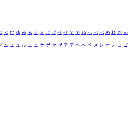
ぶ
ぷ
む
ゆ
ゅ
る
え
ぇ
け
げ
せ
ぜ
て
で
ね
へ
べ
ぺ
め
れ
お
ぉ
プ
ム
ユ
ュ
ル
エ
ェ
ケ
ゲ
セ
ゼ
テ
デ
ヘ
ベ
ペ
メ
レ
オ
ォ
コ
ゴ