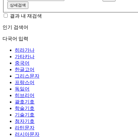
상세검색
결과 내 재검색
인기 검색어
다국어 입력
히라가나
가타카나
중국어
한글고어
그리스문자
프랑스어
독일어
히브리어
괄호기호
학술기호
기술기호
첨자기호
라틴문자
러시아문자