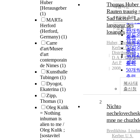
Huber
Thomas Huber 
내림차순
[Herausgeber
정확
Rauten traurig 
(1)
순
Sad facets = La
10개씩 출력
내림
MARTa
인기
langueur des
Herford
순
조회
10개
(Herford,
losanges
연도
Germany)
(1)
출력
제목
Carre
Huber, Thomas
20개
Kerber U.S.
저자
d'art/Musee
출력
Distribution,
d'art
발행
30개
D.A.P./Distribu
contemporain
관순
Art P
출력
de Nimes
(1)
2008
50개
Kunsthalle
출력
Tubingen
(1)
100개
Dyogot,
복사/대
Ekaterina
(1)
출신청
출력
Zipp,
Thomas
(1)
2
Nichto
Oleg Kulik
necheloveches
= Nothing
inhuman is
mne ne chuzhd
alien to me /
Oleg Kulik ;
Bredikhina, Liudm
[sostavitel
Kerber U.S.