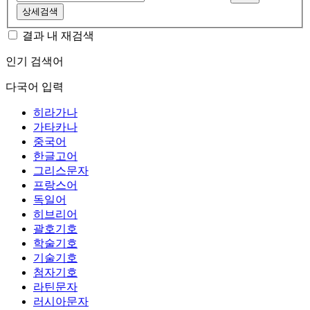
상세검색
결과 내 재검색
인기 검색어
다국어 입력
히라가나
가타카나
중국어
한글고어
그리스문자
프랑스어
독일어
히브리어
괄호기호
학술기호
기술기호
첨자기호
라틴문자
러시아문자