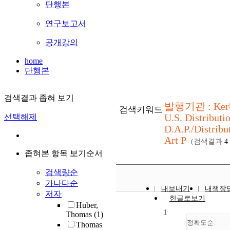
단행본
연구보고서
공개강의
home
단행본
검색결과 좁혀 보기
발행기관 : Ker
검색키워드
U.S. Distributio
선택해제
D.A.P./Distribu
Art P
(검색결과
4
좁혀본 항목 보기순서
검색량순
가나다순
내보내기
내책장
저자
한글로보기
Huber,
1
Thomas
(1)
정확도순
Thomas