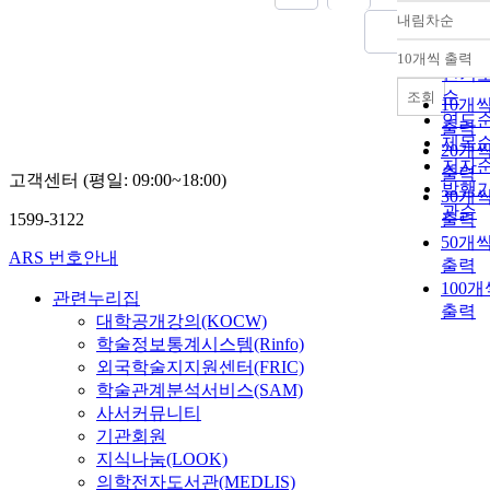
내림차순
정확
순
10개씩 출력
내림
인기
순
조회
10개
연도
출력
제목
20개
저자
출력
고객센터 (평일: 09:00~18:00)
발행
30개
관순
1599-3122
출력
50개
ARS 번호안내
출력
100개
관련누리집
출력
대학공개강의(KOCW)
학술정보통계시스템(Rinfo)
외국학술지지원센터(FRIC)
학술관계분석서비스(SAM)
사서커뮤니티
기관회원
지식나눔(LOOK)
의학전자도서관(MEDLIS)