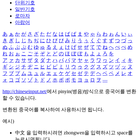
단위기호
일반기호
로마자
아랍어
あ
ぁ
か
が
さ
ざ
た
だ
な
は
ば
ぱ
ま
や
ゃ
ら
わ
ゎ
ん
い
ぃ
き
ぎ
し
じ
ち
ぢ
に
ひ
び
ぴ
み
り
う
ぅ
く
ぐ
す
ず
つ
づ
っ
ぬ
ふ
ぶ
ぷ
む
ゆ
ゅ
る
え
ぇ
け
げ
せ
ぜ
て
で
ね
へ
べ
ぺ
め
れ
お
ぉ
こ
ご
そ
ぞ
と
ど
の
ほ
ぼ
ぽ
も
よ
ょ
ろ
を
ア
ァ
カ
サ
ザ
タ
ダ
ナ
ハ
バ
パ
マ
ヤ
ャ
ラ
ワ
ヮ
ン
イ
ィ
キ
ギ
シ
ジ
チ
ヂ
ニ
ヒ
ビ
ピ
ミ
リ
ウ
ゥ
ク
グ
ス
ズ
ツ
ヅ
ッ
ヌ
フ
ブ
プ
ム
ユ
ュ
ル
エ
ェ
ケ
ゲ
セ
ゼ
テ
デ
ヘ
ベ
ペ
メ
レ
オ
ォ
コ
ゴ
ソ
ゾ
ト
ド
ノ
ホ
ボ
ポ
モ
ヨ
ョ
ロ
ヲ
―
http://chineseinput.net/
에서 pinyin(병음)방식으로 중국어를 변환
할 수 있습니다.
변환된 중국어를 복사하여 사용하시면 됩니다.
예시)
中文 을 입력하시려면
zhongwen
을 입력하시고 space를
누르시면됩니다.