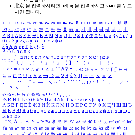
北京 을 입력하시려면
beijing
을 입력하시고 space를 누르
시면 됩니다.
ㅥ
ㅦ
ㅧ
ㅨ
ㅩ
ㅪ
ㅫ
ㅬ
ㅭ
ㅮ
ㅯ
ㅰ
ㅱ
ㅲ
ㅳ
ㅴ
ㅵ
ㅶ
ㅷ
ㅸ
ㅹ
ㅺ
ㅻ
ㅼ
ㅽ
ㅾ
ㅿ
ㆀ
ㆁ
ㆂ
ㆃ
ㆄ
ㆅ
ㆆ
ㆇ
ㆈ
ㆉ
ㆊ
ㆋ
ㆌ
ㆍ
ㆎ
Α
Β
Γ
Δ
Ε
Ζ
Η
Θ
Ι
Κ
Λ
Μ
Ν
Ξ
Ο
Π
Ρ
Σ
Τ
Υ
Φ
Χ
Ψ
Ω
α
β
γ
δ
ε
ζ
η
θ
ι
κ
λ
μ
ν
ξ
ο
π
ρ
σ
τ
υ
φ
χ
ψ
ω
á
à
Á
À
é
è
É
È
ç
Ç
ê
Ä
Ö
Ü
ä
ö
ü
ß
ְ
ֳ
ֲ
ֱ
ָ
ַ
ֵ
ֶ
ִ
ֹ
ּ
ֻ
ׂ
ׁ
ּ
ב
ה
נ
מ
צ
ת
ץ
ש
ד
ג
כ
ע
י
ח
ל
ך
ף
ק
ר
א
ט
ו
ן
ם
פ
‘
’
“
”
〔
〕
〈
〉
「
」
『
』
【
】
＂
（
）
［
］
｛
｝
±
×
÷
≠
≤
≥
∞
∴
♂
♀
∠
⊥
⌒
∂
∇
≡
≒
≪
≫
√
∽
∝
∵
∫
∬
∈
∋
⊆
⊇
⊂
⊃
∪
∩
∧
∨
￢
⇒
⇔
∀
∃
∮
∑
∏
＋
－
＜
＝
＞
、
。
·
‥
…
¨
〃
―
∥
＼
∼
´
～
ˇ
˘
˝
˚
˙
¸
˛
¡
¿
ː
！
＇
，
．
／
：
；
？
＾
＿
｀
｜
½
⅓
⅔
¼
¾
⅛
⅜
⅝
⅞
¹
²
³
⁴
ⁿ
₁
₂
₃
₄
Æ
Ð
Ħ
Ĳ
Ł
Ø
Œ
Þ
Ŧ
Ŋ
æ
đ
ð
ħ
ı
ĳ
ĸ
ŀ
ł
ø
œ
ß
þ
ŧ
ŋ
ŉ
А
Б
В
Г
Д
Е
Ё
Ж
З
И
Й
К
Л
М
Н
О
П
Р
С
Т
У
Ф
Х
Ц
Ч
Ш
Щ
Ъ
Ы
Ь
Э
Ю
Я
а
б
в
г
д
е
ё
ж
з
и
й
к
л
м
н
о
п
р
с
т
у
ф
х
ц
ч
ш
щ
ъ
ы
ь
э
ю
я
′
″
℃
Å
￠
￡
￥
¤
℉
‰
＄
％
Ｆ
￦
㎕
㎖
㎗
ℓ
㎘
㏄
㎣
㎤
㎥
㎦
㎙
㎚
㎛
㎜
㎝
㎞
㎟
㎠
㎡
㎢
㏊
㎍
㎎
㎏
㏏
㎈
㎉
㏈
㎧
㎨
㎰
㎱
㎲
㎳
㎴
㎵
㎶
㎷
㎸
㎹
㎀
㎁
㎂
㎃
㎄
㎺
㎻
㎽
㎾
㎿
㎐
㎑