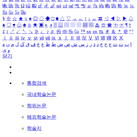
㎒
㎓
㎔
Ω
㏀
㏁
㎊
㎋
㎌
㏖
㏅
㎭
㎮
㎯
㏛
㎩
㎪
㎫
㎬
㏝
㏐
㏓
㏃
㏉
㏜
㏆
§
※
☆
★
○
●
◎
◇
◆
□
■
△
▽
→
←
↑
↓
↔
〓
◁
◀
▷
▶
♤
♠
♡
♥
♧
♣
⊙
◈
▣
◐
◑
▒
▤
▥
▨
▧
▦
▩
♨
☏
☎
☜
☞
¶
†
‡
↕
↗
↙
↖
↘
♭
♩
♪
♬
㉿
㈜
№
㏇
™
㏂
㏘
℡
＃
＆
＊
＠
ª
º
ⅰ
ⅱ
ⅲ
ⅳ
ⅴ
ⅵ
ⅶ
ⅷ
ⅸ
ⅹ
Ⅰ
Ⅱ
Ⅲ
Ⅳ
Ⅴ
Ⅵ
Ⅶ
Ⅷ
Ⅸ
Ⅹ
ا
ب
ت
ث
ج
ح
خ
د
ذ
ر
ز
س
ش
ص
ض
ط
ظ
ع
غ
ف
ق
ک
ل
م
ن
ه
و
ی
닫기
통합검색
국내학술논문
학위논문
해외학술논문
학술지