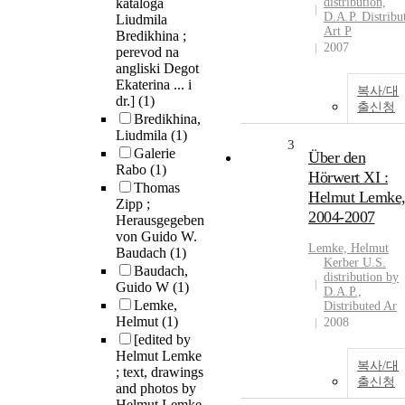
kataloga
distribution,
D.A.P. Distribu
Liudmila
Art P
Bredikhina ;
2007
perevod na
angliski Degot
Ekaterina ... i
복사/대
dr.]
(1)
출신청
Bredikhina,
Liudmila
(1)
3
Galerie
Über den
Rabo
(1)
Hörwert XI :
Thomas
Helmut Lemke
Zipp ;
2004-2007
Herausgegeben
von Guido W.
Lemke, Helmut
Baudach
(1)
Kerber U.S.
Baudach,
distribution by
Guido W
(1)
D.A.P.,
Lemke,
Distributed Ar
Helmut
(1)
2008
[edited by
Helmut Lemke
복사/대
; text, drawings
출신청
and photos by
Helmut Lemke