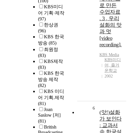
(100)
로 만든
KBS미디
수업자료
어 기획·제작
. 3 , 우리
(97)
설화의 맛
한상권
(96)
과 멋
KBS 한국
[video
방송
(85)
recording].
최원정
KBS Media
(83)
KBS미디
KBS제작
어, 즐거
(83)
운학교
KBS 한국
2002
방송 제작
(82)
KBS 미디
어 기획.제작
(81)
6
Joan
(앗!)설화
Saslow [저]
가 보인다
(81)
: 교과서
British
속 한국설
Broadcasting