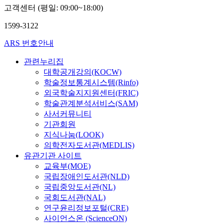
고객센터 (평일: 09:00~18:00)
1599-3122
ARS 번호안내
관련누리집
대학공개강의(KOCW)
학술정보통계시스템(Rinfo)
외국학술지지원센터(FRIC)
학술관계분석서비스(SAM)
사서커뮤니티
기관회원
지식나눔(LOOK)
의학전자도서관(MEDLIS)
유관기관 사이트
교육부(MOE)
국립장애인도서관(NLD)
국립중앙도서관(NL)
국회도서관(NAL)
연구윤리정보포털(CRE)
사이언스온 (ScienceON)