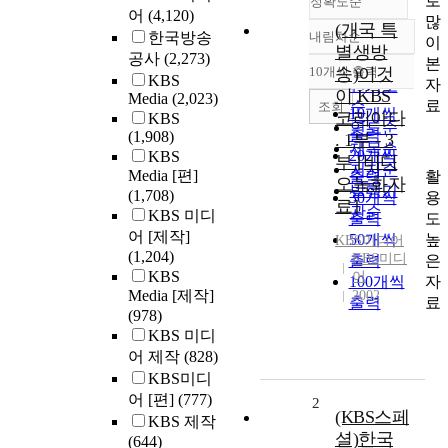
로
정확도순
어
(4,120)
많
(개국 특
한국방송
내림차순
이
정확도
별생방
공사
(2,273)
본
순
10개씩 출력
송)이것
내림차순
KBS
자
인기도
이 KBS
Media
(2,023)
료
순
조회
10개씩
코리아다
KBS
연도순
출력
(1,908)
. 1부 - 3
제목순
20개씩
KBS
부 [비디
저자순
Media [편]
활
출력
오녹화자
발행기
(1,708)
용
30개씩
료]
관순
KBS 미디
도
출력
어 [제작]
높
50개씩
KBS미디어
(1,204)
KBS미디
은
출력
KBS
어
자
100개씩
Media [제작]
2002
료
출력
(978)
KBS 미디
어 제작
(828)
KBS미디
어 [편]
(777)
2
(KBS스페
KBS 제작
셜)한국
(644)