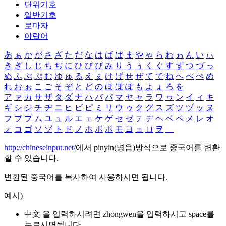
단위기호
일반기호
로마자
아랍어
あ
ぁ
か
が
さ
ざ
た
だ
な
は
ば
ぱ
ま
や
ゃ
ら
わ
ゎ
ん
い
ぃ
き
ぎ
し
じ
ち
ぢ
に
ひ
び
ぴ
み
り
う
ぅ
く
ぐ
す
ず
つ
づ
っ
ぬ
ふ
ぶ
ぷ
む
ゆ
ゅ
る
え
ぇ
け
げ
せ
ぜ
て
で
ね
へ
べ
ぺ
め
れ
お
ぉ
こ
ご
そ
ぞ
と
ど
の
ほ
ぼ
ぽ
も
よ
ょ
ろ
を
ア
ァ
カ
サ
ザ
タ
ダ
ナ
ハ
バ
パ
マ
ヤ
ャ
ラ
ワ
ヮ
ン
イ
ィ
キ
ギ
シ
ジ
チ
ヂ
ニ
ヒ
ビ
ピ
ミ
リ
ウ
ゥ
ク
グ
ス
ズ
ツ
ヅ
ッ
ヌ
フ
ブ
プ
ム
ユ
ュ
ル
エ
ェ
ケ
ゲ
セ
ゼ
テ
デ
ヘ
ベ
ペ
メ
レ
オ
ォ
コ
ゴ
ソ
ゾ
ト
ド
ノ
ホ
ボ
ポ
モ
ヨ
ョ
ロ
ヲ
―
http://chineseinput.net/
에서 pinyin(병음)방식으로 중국어를 변환
할 수 있습니다.
변환된 중국어를 복사하여 사용하시면 됩니다.
예시)
中文 을 입력하시려면
zhongwen
을 입력하시고 space를
누르시면됩니다.