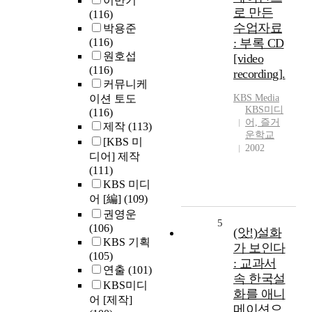
이만기
로 만든
(116)
수업자료
박용준
(116)
: 부록 CD
원호섭
[video
(116)
recording].
커뮤니케
이션 토도
KBS Media
KBS미디
(116)
어, 즐거
제작
(113)
운학교
[KBS 미
2002
디어] 제작
(111)
KBS 미디
어 [編]
(109)
권영운
5
(106)
(앗!)설화
KBS 기획
가 보인다
(105)
: 교과서
연출
(101)
속 한국설
KBS미디
화를 애니
어 [제작]
메이션으