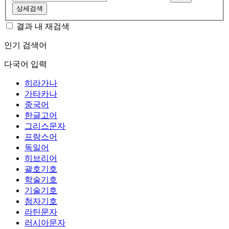
상세검색
결과 내 재검색
인기 검색어
다국어 입력
히라가나
가타카나
중국어
한글고어
그리스문자
프랑스어
독일어
히브리어
괄호기호
학술기호
기술기호
첨자기호
라틴문자
러시아문자