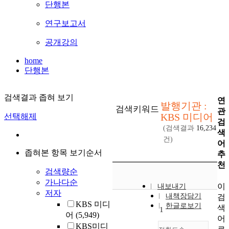
단행본
연구보고서
공개강의
home
단행본
검색결과 좁혀 보기
연
발행기관 :
검색키워드
관
KBS 미디어
선택해제
검
(검색결과
16,234
색
건)
어
좁혀본 항목 보기순서
추
천
검색량순
가나다순
이
내보내기
저자
내책장담기
검
KBS 미디
한글로보기
색
1
어
(5,949)
어
KBS미디