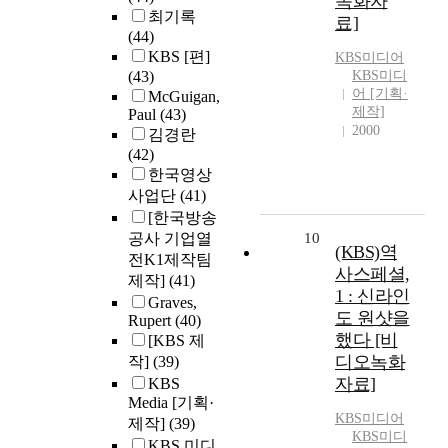
녹화자
최기록
료]
(44)
KBS [편]
KBS미디어
(43)
KBS미디
어 [기획·
McGuigan,
제작]
Paul
(43)
2000
김경란
(42)
한국영상
사업단
(41)
[한국방송
공사 기업열
10
(KBS)역
전K1제작팀
사스페셜,
제작]
(41)
1 : 신라인
Graves,
도 원샷을
Rupert
(40)
했다 [비
[KBS 제
디오녹화
작]
(39)
자료]
KBS
Media [기획·
KBS미디어
제작]
(39)
KBS미디
KBS 미디