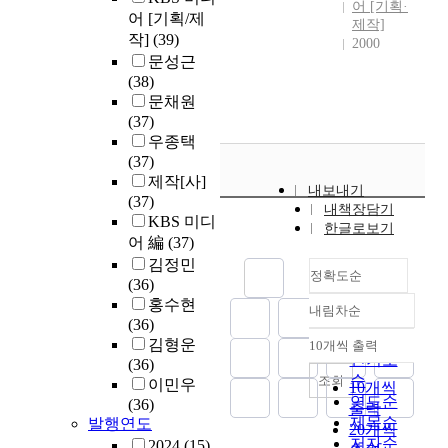
어 [기획·
어 [기획/제
제작]
작]
(39)
2000
문성근
(38)
문채원
(37)
우종택
(37)
제작[사]
내보내기
(37)
내책장담기
KBS 미디
한글로보기
어 編
(37)
김정민
정확도순
(36)
홍수현
내림차순
정확도
(36)
순
김형운
10개씩 출력
내림차순
인기도
(36)
순
조회
이민우
10개씩
연도순
(36)
출력
제목순
발행연도
20개씩
저자순
2024
(15)