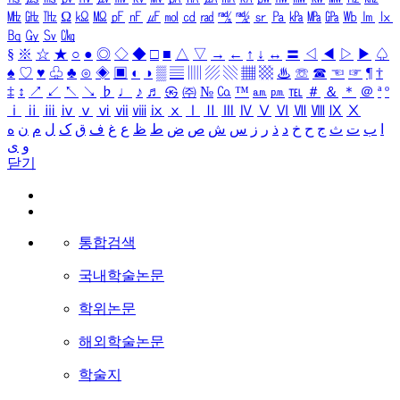
㎒
㎓
㎔
Ω
㏀
㏁
㎊
㎋
㎌
㏖
㏅
㎭
㎮
㎯
㏛
㎩
㎪
㎫
㎬
㏝
㏐
㏓
㏃
㏉
㏜
㏆
§
※
☆
★
○
●
◎
◇
◆
□
■
△
▽
→
←
↑
↓
↔
〓
◁
◀
▷
▶
♤
♠
♡
♥
♧
♣
⊙
◈
▣
◐
◑
▒
▤
▥
▨
▧
▦
▩
♨
☏
☎
☜
☞
¶
†
‡
↕
↗
↙
↖
↘
♭
♩
♪
♬
㉿
㈜
№
㏇
™
㏂
㏘
℡
＃
＆
＊
＠
ª
º
ⅰ
ⅱ
ⅲ
ⅳ
ⅴ
ⅵ
ⅶ
ⅷ
ⅸ
ⅹ
Ⅰ
Ⅱ
Ⅲ
Ⅳ
Ⅴ
Ⅵ
Ⅶ
Ⅷ
Ⅸ
Ⅹ
ا
ب
ت
ث
ج
ح
خ
د
ذ
ر
ز
س
ش
ص
ض
ط
ظ
ع
غ
ف
ق
ک
ل
م
ن
ه
و
ی
닫기
통합검색
국내학술논문
학위논문
해외학술논문
학술지