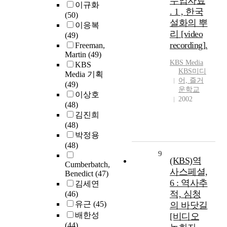
수업자료
이규화
. 1 , 한국
(50)
설화의 뿌
이응복
리 [video
(49)
recording].
Freeman,
Martin
(49)
KBS Media
KBS
KBS미디
Media 기획
어, 즐거
(49)
운학교
이상호
2002
(48)
김진희
(48)
박정용
(48)
9
(KBS)역
Cumberbatch,
사스페셜,
Benedict
(47)
6 : 역사추
김세연
적, 심청
(46)
유근
(45)
의 바닷길
배한성
[비디오
(44)