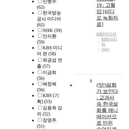
신병주
19 : 고혈
(62)
압 [비디
한국방송
오 녹화자
공사 미디어
료]
(62)
NHK
(59)
KBS미디어
안지환
KBS미디
(59)
어
KBS 미디
2003
어 편
(58)
최공섭 연
출
(57)
이금희
(56)
8
배창복
(앗!)설화
(56)
가 보인다
KBS [기
: 교과서
획]
(53)
속 한국설
김용옥 강
화를 애니
의
(52)
메이션으
장영주
로 만든
(51)