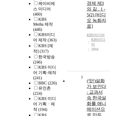
경제 제3
케이비에
의 길 . 1 -
스 미디어
(460)
5(2) [비디
KBS
오 녹화자
Media 제작
료]
(446)
KBS미디
KBS미디어
어 제작
(363)
KBS미디
어
KBS [제
2004
작]
(317)
한국방송
(246)
KBS 미디
어 기획·제작
3
(241)
(앗!)설화
BBC
(226)
가 보인다
유인촌
: 교과서
(224)
속 한국설
KBS 미디
화를 애니
어 기획ㆍ제
메이션으
작
(194)
로 만든
KBS