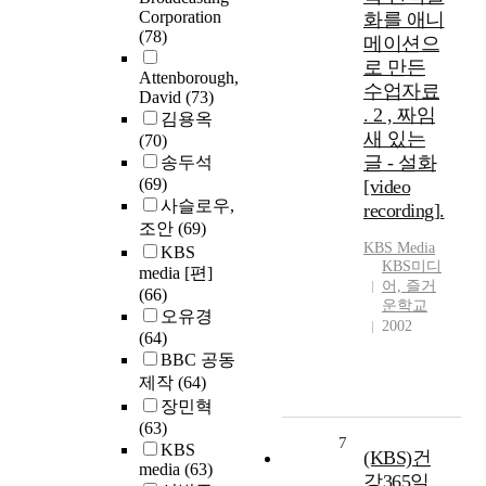
Corporation
화를 애니
(78)
메이션으
로 만든
Attenborough,
수업자료
David
(73)
. 2 , 짜임
김용옥
새 있는
(70)
글 - 설화
송두석
(69)
[video
사슬로우,
recording].
조안
(69)
KBS Media
KBS
KBS미디
media [편]
어, 즐거
(66)
운학교
오유경
2002
(64)
BBC 공동
제작
(64)
장민혁
(63)
7
KBS
(KBS)건
media
(63)
강365일,