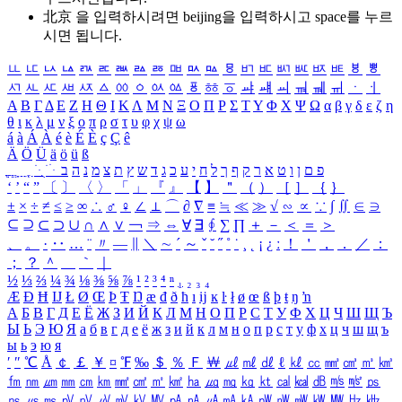
北京 을 입력하시려면
beijing
을 입력하시고 space를 누르
시면 됩니다.
ㅥ
ㅦ
ㅧ
ㅨ
ㅩ
ㅪ
ㅫ
ㅬ
ㅭ
ㅮ
ㅯ
ㅰ
ㅱ
ㅲ
ㅳ
ㅴ
ㅵ
ㅶ
ㅷ
ㅸ
ㅹ
ㅺ
ㅻ
ㅼ
ㅽ
ㅾ
ㅿ
ㆀ
ㆁ
ㆂ
ㆃ
ㆄ
ㆅ
ㆆ
ㆇ
ㆈ
ㆉ
ㆊ
ㆋ
ㆌ
ㆍ
ㆎ
Α
Β
Γ
Δ
Ε
Ζ
Η
Θ
Ι
Κ
Λ
Μ
Ν
Ξ
Ο
Π
Ρ
Σ
Τ
Υ
Φ
Χ
Ψ
Ω
α
β
γ
δ
ε
ζ
η
θ
ι
κ
λ
μ
ν
ξ
ο
π
ρ
σ
τ
υ
φ
χ
ψ
ω
á
à
Á
À
é
è
É
È
ç
Ç
ê
Ä
Ö
Ü
ä
ö
ü
ß
ְ
ֳ
ֲ
ֱ
ָ
ַ
ֵ
ֶ
ִ
ֹ
ּ
ֻ
ׂ
ׁ
ּ
ב
ה
נ
מ
צ
ת
ץ
ש
ד
ג
כ
ע
י
ח
ל
ך
ף
ק
ר
א
ט
ו
ן
ם
פ
‘
’
“
”
〔
〕
〈
〉
「
」
『
』
【
】
＂
（
）
［
］
｛
｝
±
×
÷
≠
≤
≥
∞
∴
♂
♀
∠
⊥
⌒
∂
∇
≡
≒
≪
≫
√
∽
∝
∵
∫
∬
∈
∋
⊆
⊇
⊂
⊃
∪
∩
∧
∨
￢
⇒
⇔
∀
∃
∮
∑
∏
＋
－
＜
＝
＞
、
。
·
‥
…
¨
〃
―
∥
＼
∼
´
～
ˇ
˘
˝
˚
˙
¸
˛
¡
¿
ː
！
＇
，
．
／
：
；
？
＾
＿
｀
｜
½
⅓
⅔
¼
¾
⅛
⅜
⅝
⅞
¹
²
³
⁴
ⁿ
₁
₂
₃
₄
Æ
Ð
Ħ
Ĳ
Ł
Ø
Œ
Þ
Ŧ
Ŋ
æ
đ
ð
ħ
ı
ĳ
ĸ
ŀ
ł
ø
œ
ß
þ
ŧ
ŋ
ŉ
А
Б
В
Г
Д
Е
Ё
Ж
З
И
Й
К
Л
М
Н
О
П
Р
С
Т
У
Ф
Х
Ц
Ч
Ш
Щ
Ъ
Ы
Ь
Э
Ю
Я
а
б
в
г
д
е
ё
ж
з
и
й
к
л
м
н
о
п
р
с
т
у
ф
х
ц
ч
ш
щ
ъ
ы
ь
э
ю
я
′
″
℃
Å
￠
￡
￥
¤
℉
‰
＄
％
Ｆ
￦
㎕
㎖
㎗
ℓ
㎘
㏄
㎣
㎤
㎥
㎦
㎙
㎚
㎛
㎜
㎝
㎞
㎟
㎠
㎡
㎢
㏊
㎍
㎎
㎏
㏏
㎈
㎉
㏈
㎧
㎨
㎰
㎱
㎲
㎳
㎴
㎵
㎶
㎷
㎸
㎹
㎀
㎁
㎂
㎃
㎄
㎺
㎻
㎽
㎾
㎿
㎐
㎑