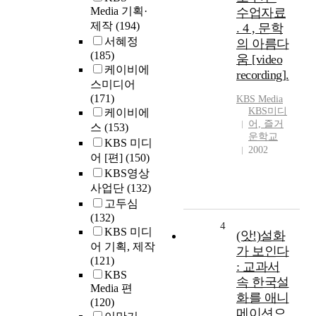
Media 기획·
수업자료
제작
(194)
. 4 , 문학
서혜정
의 아름다
(185)
움 [video
케이비에
recording].
스미디어
(171)
KBS Media
KBS미디
케이비에
어, 즐거
스
(153)
운학교
KBS 미디
2002
어 [편]
(150)
KBS영상
사업단
(132)
고두심
(132)
4
KBS 미디
(앗!)설화
어 기획, 제작
가 보인다
(121)
: 교과서
KBS
속 한국설
Media 편
화를 애니
(120)
메이션으