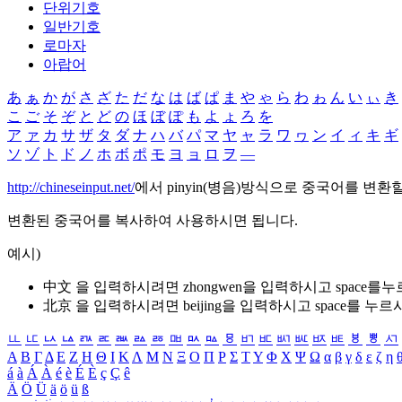
단위기호
일반기호
로마자
아랍어
あ
ぁ
か
が
さ
ざ
た
だ
な
は
ば
ぱ
ま
や
ゃ
ら
わ
ゎ
ん
い
ぃ
き
こ
ご
そ
ぞ
と
ど
の
ほ
ぼ
ぽ
も
よ
ょ
ろ
を
ア
ァ
カ
サ
ザ
タ
ダ
ナ
ハ
バ
パ
マ
ヤ
ャ
ラ
ワ
ヮ
ン
イ
ィ
キ
ギ
ソ
ゾ
ト
ド
ノ
ホ
ボ
ポ
モ
ヨ
ョ
ロ
ヲ
―
http://chineseinput.net/
에서 pinyin(병음)방식으로 중국어를 변환
변환된 중국어를 복사하여 사용하시면 됩니다.
예시)
中文 을 입력하시려면
zhongwen
을 입력하시고 space를
北京 을 입력하시려면
beijing
을 입력하시고 space를 누르
ㅥ
ㅦ
ㅧ
ㅨ
ㅩ
ㅪ
ㅫ
ㅬ
ㅭ
ㅮ
ㅯ
ㅰ
ㅱ
ㅲ
ㅳ
ㅴ
ㅵ
ㅶ
ㅷ
ㅸ
ㅹ
ㅺ
Α
Β
Γ
Δ
Ε
Ζ
Η
Θ
Ι
Κ
Λ
Μ
Ν
Ξ
Ο
Π
Ρ
Σ
Τ
Υ
Φ
Χ
Ψ
Ω
α
β
γ
δ
ε
ζ
η
á
à
Á
À
é
è
É
È
ç
Ç
ê
Ä
Ö
Ü
ä
ö
ü
ß