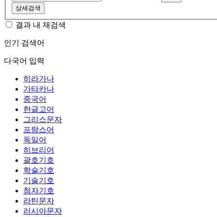
상세검색
결과 내 재검색
인기 검색어
다국어 입력
히라가나
가타카나
중국어
한글고어
그리스문자
프랑스어
독일어
히브리어
괄호기호
학술기호
기술기호
첨자기호
라틴문자
러시아문자