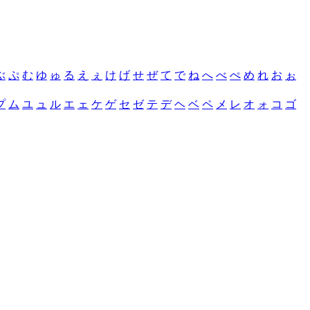
ぶ
ぷ
む
ゆ
ゅ
る
え
ぇ
け
げ
せ
ぜ
て
で
ね
へ
べ
ぺ
め
れ
お
ぉ
プ
ム
ユ
ュ
ル
エ
ェ
ケ
ゲ
セ
ゼ
テ
デ
ヘ
ベ
ペ
メ
レ
オ
ォ
コ
ゴ