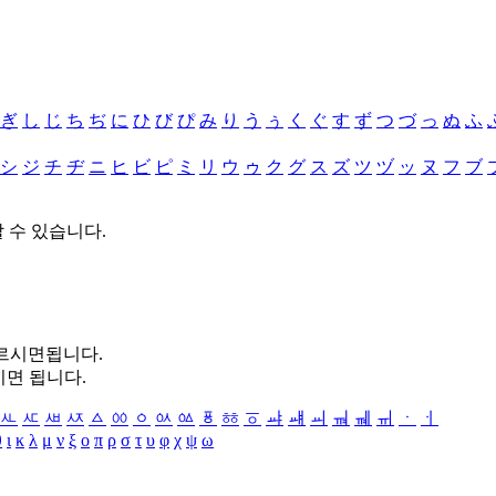
ぎ
し
じ
ち
ぢ
に
ひ
び
ぴ
み
り
う
ぅ
く
ぐ
す
ず
つ
づ
っ
ぬ
ふ
シ
ジ
チ
ヂ
ニ
ヒ
ビ
ピ
ミ
リ
ウ
ゥ
ク
グ
ス
ズ
ツ
ヅ
ッ
ヌ
フ
ブ
할 수 있습니다.
누르시면됩니다.
시면 됩니다.
ㅻ
ㅼ
ㅽ
ㅾ
ㅿ
ㆀ
ㆁ
ㆂ
ㆃ
ㆄ
ㆅ
ㆆ
ㆇ
ㆈ
ㆉ
ㆊ
ㆋ
ㆌ
ㆍ
ㆎ
θ
ι
κ
λ
μ
ν
ξ
ο
π
ρ
σ
τ
υ
φ
χ
ψ
ω