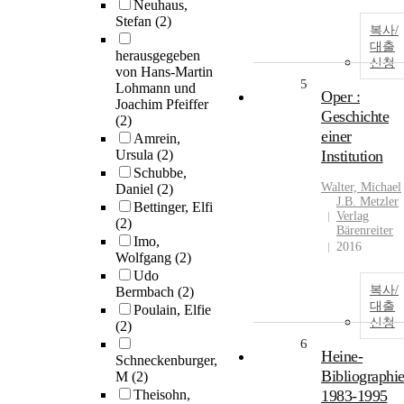
Neuhaus,
Stefan
(2)
복사/
대출
herausgegeben
신청
von Hans-Martin
5
Lohmann und
Oper :
Joachim Pfeiffer
Geschichte
(2)
einer
Amrein,
Ursula
(2)
Institution
Schubbe,
Walter, Michael
Daniel
(2)
J.B. Metzler
Bettinger, Elfi
Verlag
(2)
Bärenreiter
Imo,
2016
Wolfgang
(2)
Udo
복사/
Bermbach
(2)
대출
Poulain, Elfie
신청
(2)
6
Heine-
Schneckenburger,
Bibliographi
M
(2)
Theisohn,
1983-1995