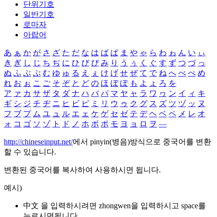
단위기호
일반기호
로마자
아랍어
あ
ぁ
か
が
さ
ざ
た
だ
な
は
ば
ぱ
ま
や
ゃ
ら
わ
ゎ
ん
い
ぃ
き
ぎ
し
じ
ち
ぢ
に
ひ
び
ぴ
み
り
う
ぅ
く
ぐ
す
ず
つ
づ
っ
ぬ
ふ
ぶ
ぷ
む
ゆ
ゅ
る
え
ぇ
け
げ
せ
ぜ
て
で
ね
へ
べ
ぺ
め
れ
お
ぉ
こ
ご
そ
ぞ
と
ど
の
ほ
ぼ
ぽ
も
よ
ょ
ろ
を
ア
ァ
カ
サ
ザ
タ
ダ
ナ
ハ
バ
パ
マ
ヤ
ャ
ラ
ワ
ヮ
ン
イ
ィ
キ
ギ
シ
ジ
チ
ヂ
ニ
ヒ
ビ
ピ
ミ
リ
ウ
ゥ
ク
グ
ス
ズ
ツ
ヅ
ッ
ヌ
フ
ブ
プ
ム
ユ
ュ
ル
エ
ェ
ケ
ゲ
セ
ゼ
テ
デ
ヘ
ベ
ペ
メ
レ
オ
ォ
コ
ゴ
ソ
ゾ
ト
ド
ノ
ホ
ボ
ポ
モ
ヨ
ョ
ロ
ヲ
―
http://chineseinput.net/
에서 pinyin(병음)방식으로 중국어를 변환
할 수 있습니다.
변환된 중국어를 복사하여 사용하시면 됩니다.
예시)
中文 을 입력하시려면
zhongwen
을 입력하시고 space를
누르시면됩니다.