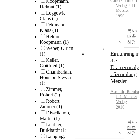
Cancik, Hubert
Koopmann,
Verlag J. B.
Helmut
(1)
Metzler
Leggewie,
1996
Claus
(1)
Feldmann,
Klaus
(1)
복사/
Helmut
대출
Koopmann
(1)
신청
Weber, Ulrich
10
Einführung i
(1)
Keller,
die
Gottfried
(1)
Dramenanaly
Chamberlain,
: Sammlung
Houston Stewart
Metzler
(1)
Zimmer,
Asmuth, Bernha
Robert
(1)
J.B. Metzler
Robert
Verlag
Zimmer
(1)
2016
Disselkamp,
Martin
(1)
복사/
Lindner,
대출
Burkhardt
(1)
신청
Lamping,