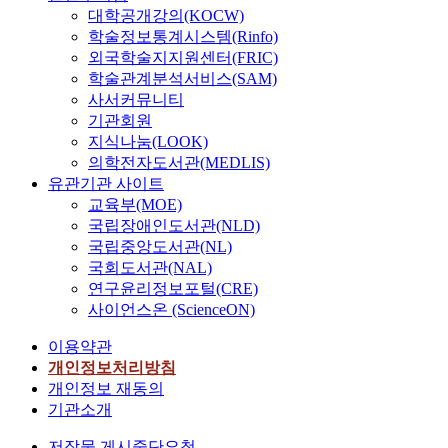
대학공개강의(KOCW)
학술정보통계시스템(Rinfo)
외국학술지지원센터(FRIC)
학술관계분석서비스(SAM)
사서커뮤니티
기관회원
지식나눔(LOOK)
의학전자도서관(MEDLIS)
유관기관 사이트
교육부(MOE)
국립장애인도서관(NLD)
국립중앙도서관(NL)
국회도서관(NAL)
연구윤리정보포털(CRE)
사이언스온 (ScienceON)
이용약관
개인정보처리방침
개인정보 재동의
기관소개
저작물 게시중단요청