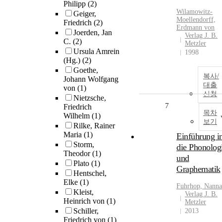
Philipp
(2)
Wilamowitz-
Geiger,
Moellendorff,
Friedrich
(2)
Erdmann von
Joerden, Jan
Verlag J. B.
C.
(2)
Metzler
Ursula Amrein
1998
(Hg.)
(2)
Goethe,
복사/
Johann Wolfgang
대출
von
(1)
신청
Nietzsche,
7
Friedrich
목차
Wilhelm
(1)
보기
Rilke, Rainer
Maria
(1)
Einführung i
Storm,
die Phonolog
Theodor
(1)
und
Plato
(1)
Graphematik
Hentschel,
Elke
(1)
Fuhrhop, Nanna
Kleist,
Verlag J. B.
Heinrich von
(1)
Metzler
Schiller,
2013
Friedrich von
(1)