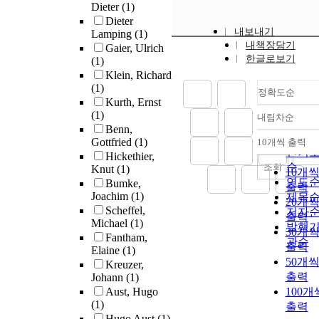
Dieter
(1)
Dieter
내보내기
Lamping
(1)
내책장담기
Gaier, Ulrich
한글로보기
(1)
Klein, Richard
(1)
정확도순
Kurth, Ernst
(1)
내림차순
정확
Benn,
순
Gottfried
(1)
10개씩 출력
내림
인기
Hickethier,
순
조회
Knut
(1)
10개
연도
Bumke,
출력
Joachim
(1)
제목
20개
Scheffel,
저자
출력
Michael
(1)
발행
30개
Fantham,
관순
출력
Elaine
(1)
50개
Kreuzer,
출력
Johann
(1)
Aust, Hugo
100개
(1)
출력
Hugo Aust
(1)