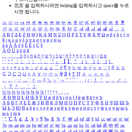
北京 을 입력하시려면
beijing
을 입력하시고 space를 누르
시면 됩니다.
ㅥ
ㅦ
ㅧ
ㅨ
ㅩ
ㅪ
ㅫ
ㅬ
ㅭ
ㅮ
ㅯ
ㅰ
ㅱ
ㅲ
ㅳ
ㅴ
ㅵ
ㅶ
ㅷ
ㅸ
ㅹ
ㅺ
ㅻ
ㅼ
ㅽ
ㅾ
ㅿ
ㆀ
ㆁ
ㆂ
ㆃ
ㆄ
ㆅ
ㆆ
ㆇ
ㆈ
ㆉ
ㆊ
ㆋ
ㆌ
ㆍ
ㆎ
Α
Β
Γ
Δ
Ε
Ζ
Η
Θ
Ι
Κ
Λ
Μ
Ν
Ξ
Ο
Π
Ρ
Σ
Τ
Υ
Φ
Χ
Ψ
Ω
α
β
γ
δ
ε
ζ
η
θ
ι
κ
λ
μ
ν
ξ
ο
π
ρ
σ
τ
υ
φ
χ
ψ
ω
á
à
Á
À
é
è
É
È
ç
Ç
ê
Ä
Ö
Ü
ä
ö
ü
ß
ְ
ֳ
ֲ
ֱ
ָ
ַ
ֵ
ֶ
ִ
ֹ
ּ
ֻ
ׂ
ׁ
ּ
ב
ה
נ
מ
צ
ת
ץ
ש
ד
ג
כ
ע
י
ח
ל
ך
ף
ק
ר
א
ט
ו
ן
ם
פ
‘
’
“
”
〔
〕
〈
〉
「
」
『
』
【
】
＂
（
）
［
］
｛
｝
±
×
÷
≠
≤
≥
∞
∴
♂
♀
∠
⊥
⌒
∂
∇
≡
≒
≪
≫
√
∽
∝
∵
∫
∬
∈
∋
⊆
⊇
⊂
⊃
∪
∩
∧
∨
￢
⇒
⇔
∀
∃
∮
∑
∏
＋
－
＜
＝
＞
、
。
·
‥
…
¨
〃
―
∥
＼
∼
´
～
ˇ
˘
˝
˚
˙
¸
˛
¡
¿
ː
！
＇
，
．
／
：
；
？
＾
＿
｀
｜
½
⅓
⅔
¼
¾
⅛
⅜
⅝
⅞
¹
²
³
⁴
ⁿ
₁
₂
₃
₄
Æ
Ð
Ħ
Ĳ
Ł
Ø
Œ
Þ
Ŧ
Ŋ
æ
đ
ð
ħ
ı
ĳ
ĸ
ŀ
ł
ø
œ
ß
þ
ŧ
ŋ
ŉ
А
Б
В
Г
Д
Е
Ё
Ж
З
И
Й
К
Л
М
Н
О
П
Р
С
Т
У
Ф
Х
Ц
Ч
Ш
Щ
Ъ
Ы
Ь
Э
Ю
Я
а
б
в
г
д
е
ё
ж
з
и
й
к
л
м
н
о
п
р
с
т
у
ф
х
ц
ч
ш
щ
ъ
ы
ь
э
ю
я
′
″
℃
Å
￠
￡
￥
¤
℉
‰
＄
％
Ｆ
￦
㎕
㎖
㎗
ℓ
㎘
㏄
㎣
㎤
㎥
㎦
㎙
㎚
㎛
㎜
㎝
㎞
㎟
㎠
㎡
㎢
㏊
㎍
㎎
㎏
㏏
㎈
㎉
㏈
㎧
㎨
㎰
㎱
㎲
㎳
㎴
㎵
㎶
㎷
㎸
㎹
㎀
㎁
㎂
㎃
㎄
㎺
㎻
㎽
㎾
㎿
㎐
㎑