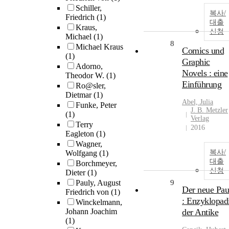
Schiller,
복사/
Friedrich
(1)
대출
Kraus,
신청
Michael
(1)
8
Michael Kraus
Comics und
(1)
Graphic
Adorno,
Novels : eine
Theodor W.
(1)
Einführung
Ro@sler,
Dietmar
(1)
Abel, Julia
Funke, Peter
J. B. Metzler
(1)
Verlag
Terry
2016
Eagleton
(1)
Wagner,
복사/
Wolfgang
(1)
대출
Borchmeyer,
신청
Dieter
(1)
Pauly, August
9
Der neue Pau
Friedrich von
(1)
: Enzyklopad
Winckelmann,
Johann Joachim
der Antike
(1)