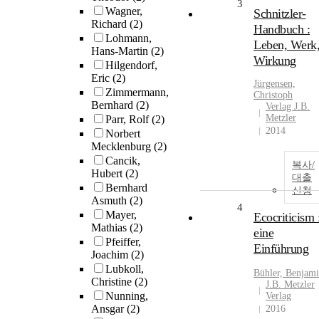
3
Wagner,
Schnitzler-
Richard
(2)
Handbuch :
Lohmann,
Leben, Werk
Hans-Martin
(2)
Wirkung
Hilgendorf,
Eric
(2)
Jürgensen,
Zimmermann,
Christoph
Bernhard
(2)
Verlag J.B.
Metzler
Parr, Rolf
(2)
2014
Norbert
Mecklenburg
(2)
Cancik,
복사/
Hubert
(2)
대출
Bernhard
신청
Asmuth
(2)
4
Mayer,
Ecocriticism 
Mathias
(2)
eine
Pfeiffer,
Einführung
Joachim
(2)
Lubkoll,
Bühler, Benjam
Christine
(2)
J.B. Metzler
Nunning,
Verlag
Ansgar
(2)
2016