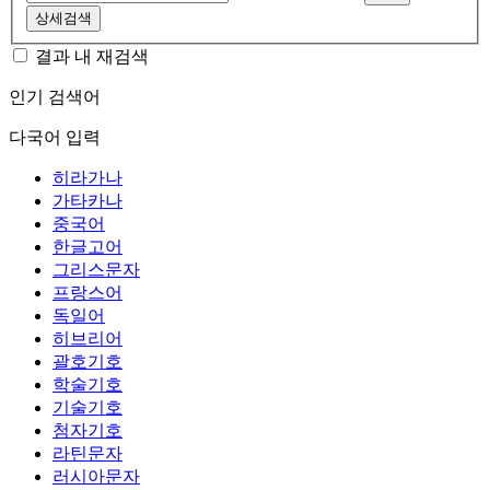
상세검색
결과 내 재검색
인기 검색어
다국어 입력
히라가나
가타카나
중국어
한글고어
그리스문자
프랑스어
독일어
히브리어
괄호기호
학술기호
기술기호
첨자기호
라틴문자
러시아문자