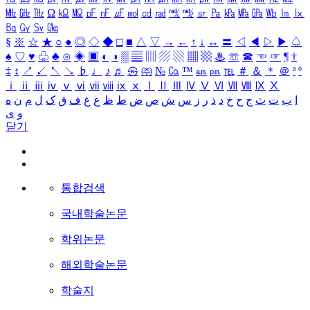
㎒
㎓
㎔
Ω
㏀
㏁
㎊
㎋
㎌
㏖
㏅
㎭
㎮
㎯
㏛
㎩
㎪
㎫
㎬
㏝
㏐
㏓
㏃
㏉
㏜
㏆
§
※
☆
★
○
●
◎
◇
◆
□
■
△
▽
→
←
↑
↓
↔
〓
◁
◀
▷
▶
♤
♠
♡
♥
♧
♣
⊙
◈
▣
◐
◑
▒
▤
▥
▨
▧
▦
▩
♨
☏
☎
☜
☞
¶
†
‡
↕
↗
↙
↖
↘
♭
♩
♪
♬
㉿
㈜
№
㏇
™
㏂
㏘
℡
＃
＆
＊
＠
ª
º
ⅰ
ⅱ
ⅲ
ⅳ
ⅴ
ⅵ
ⅶ
ⅷ
ⅸ
ⅹ
Ⅰ
Ⅱ
Ⅲ
Ⅳ
Ⅴ
Ⅵ
Ⅶ
Ⅷ
Ⅸ
Ⅹ
ا
ب
ت
ث
ج
ح
خ
د
ذ
ر
ز
س
ش
ص
ض
ط
ظ
ع
غ
ف
ق
ک
ل
م
ن
ه
و
ی
닫기
통합검색
국내학술논문
학위논문
해외학술논문
학술지