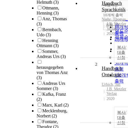
Helmuth
(3)
Handbuch
내림차순
정확
Ottmann,
Sprachkritik
Henning
(3)
순
10개씩 출력
내림
Anz, Thomas
인기
Niehr, Thomas
(3)
J.B. Metzler
순
조회
10개
Verlag
Bermbach,
연도
출력
2020
Udo
(3)
제목
20개
Henning
저자
출력
Ottmann
(3)
복사/
발행
30개
Sommer,
대출
관순
Andreas Urs
(3)
출력
신청
50개
2
herausgegeben
Handbuch
출력
von Thomas Anz
Ontologie
100개
(3)
출력
Andreas Urs
Urbich, Jan
Sommer
(3)
J.B. Metzler
Verlag
Kafka, Franz
2020
(2)
Marx, Karl
(2)
Mecklenburg,
복사/
Norbert
(2)
대출
Fontane,
신청
Theodor
(2)