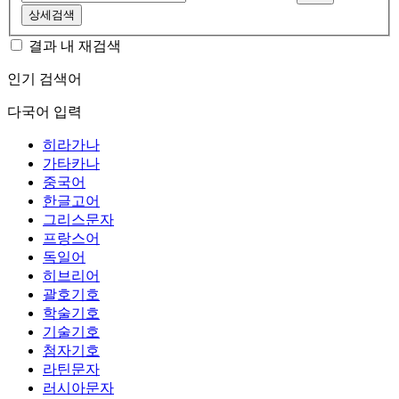
상세검색
결과 내 재검색
인기 검색어
다국어 입력
히라가나
가타카나
중국어
한글고어
그리스문자
프랑스어
독일어
히브리어
괄호기호
학술기호
기술기호
첨자기호
라틴문자
러시아문자