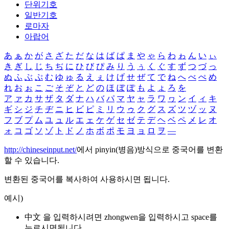
단위기호
일반기호
로마자
아랍어
あ
ぁ
か
が
さ
ざ
た
だ
な
は
ば
ぱ
ま
や
ゃ
ら
わ
ゎ
ん
い
ぃ
き
ぎ
し
じ
ち
ぢ
に
ひ
び
ぴ
み
り
う
ぅ
く
ぐ
す
ず
つ
づ
っ
ぬ
ふ
ぶ
ぷ
む
ゆ
ゅ
る
え
ぇ
け
げ
せ
ぜ
て
で
ね
へ
べ
ぺ
め
れ
お
ぉ
こ
ご
そ
ぞ
と
ど
の
ほ
ぼ
ぽ
も
よ
ょ
ろ
を
ア
ァ
カ
サ
ザ
タ
ダ
ナ
ハ
バ
パ
マ
ヤ
ャ
ラ
ワ
ヮ
ン
イ
ィ
キ
ギ
シ
ジ
チ
ヂ
ニ
ヒ
ビ
ピ
ミ
リ
ウ
ゥ
ク
グ
ス
ズ
ツ
ヅ
ッ
ヌ
フ
ブ
プ
ム
ユ
ュ
ル
エ
ェ
ケ
ゲ
セ
ゼ
テ
デ
ヘ
ベ
ペ
メ
レ
オ
ォ
コ
ゴ
ソ
ゾ
ト
ド
ノ
ホ
ボ
ポ
モ
ヨ
ョ
ロ
ヲ
―
http://chineseinput.net/
에서 pinyin(병음)방식으로 중국어를 변환
할 수 있습니다.
변환된 중국어를 복사하여 사용하시면 됩니다.
예시)
中文 을 입력하시려면
zhongwen
을 입력하시고 space를
누르시면됩니다.