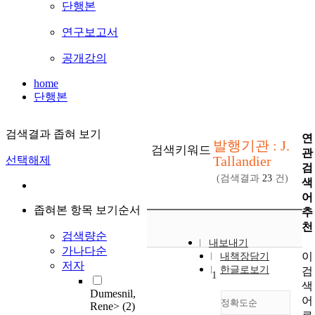
단행본
연구보고서
공개강의
home
단행본
검색결과 좁혀 보기
연
발행기관 : J.
검색키워드
관
Tallandier
선택해제
검
(검색결과
23
건)
색
어
좁혀본 항목 보기순서
추
천
검색량순
내보내기
가나다순
이
내책장담기
저자
한글로보기
검
1
색
Dumesnil,
어
정확도순
Rene>
(2)