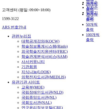
제목순
20개씩
저자순
출력
고객센터 (평일: 09:00~18:00)
발행기
30개씩
관순
1599-3122
출력
50개씩
ARS 번호안내
출력
100개씩
관련누리집
출력
대학공개강의(KOCW)
학술정보통계시스템(Rinfo)
외국학술지지원센터(FRIC)
학술관계분석서비스(SAM)
사서커뮤니티
기관회원
지식나눔(LOOK)
의학전자도서관(MEDLIS)
유관기관 사이트
교육부(MOE)
국립장애인도서관(NLD)
국립중앙도서관(NL)
국회도서관(NAL)
연구윤리정보포털(CRE)