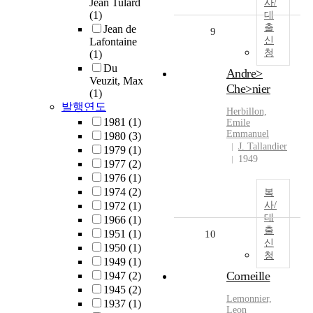
Jean Tulard
사/
(1)
대
출
Jean de
9
신
Lafontaine
청
(1)
Du
Andre>
Veuzit, Max
Che>nier
(1)
발행연도
Herbillon,
1981
(1)
Emile
Emmanuel
1980
(3)
J. Tallandier
1979
(1)
1949
1977
(2)
1976
(1)
1974
(2)
복
1972
(1)
사/
대
1966
(1)
출
1951
(1)
10
신
1950
(1)
청
1949
(1)
Corneille
1947
(2)
1945
(2)
Lemonnier,
1937
(1)
Leon