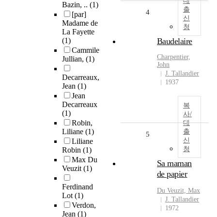
대
Bazin, ..
(1)
출
4
[par]
신
Madame de
청
La Fayette
(1)
Baudelaire
Cammile
Charpentier,
Jullian,
(1)
John
J. Tallandier
Decarreaux,
1937
Jean
(1)
Jean
Decarreaux
복
(1)
사/
Robin,
대
Liliane
(1)
출
5
신
Liliane
청
Robin
(1)
Max Du
Sa maman
Veuzit
(1)
de papier
Ferdinand
Du Veuzit, Max
Lot
(1)
J. Tallandier
Verdon,
1972
Jean
(1)