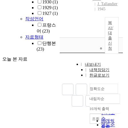
1930
(1)
J. Tallandier
1929
(1)
1945
1927
(1)
작성언어
복
프랑스
사/
어
(23)
대
자료형태
출
단행본
신
청
(23)
오늘 본 자료
내보내기
내책장담기
한글로보기
정확도순
내림차순
정확도
순
10개씩 출력
내림차순
인기도
순
조회
10개씩
연도순
출력