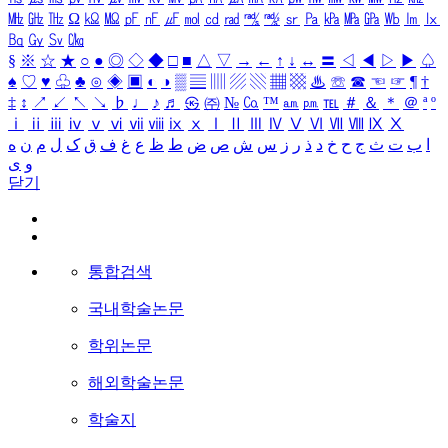
㎒
㎓
㎔
Ω
㏀
㏁
㎊
㎋
㎌
㏖
㏅
㎭
㎮
㎯
㏛
㎩
㎪
㎫
㎬
㏝
㏐
㏓
㏃
㏉
㏜
㏆
§
※
☆
★
○
●
◎
◇
◆
□
■
△
▽
→
←
↑
↓
↔
〓
◁
◀
▷
▶
♤
♠
♡
♥
♧
♣
⊙
◈
▣
◐
◑
▒
▤
▥
▨
▧
▦
▩
♨
☏
☎
☜
☞
¶
†
‡
↕
↗
↙
↖
↘
♭
♩
♪
♬
㉿
㈜
№
㏇
™
㏂
㏘
℡
＃
＆
＊
＠
ª
º
ⅰ
ⅱ
ⅲ
ⅳ
ⅴ
ⅵ
ⅶ
ⅷ
ⅸ
ⅹ
Ⅰ
Ⅱ
Ⅲ
Ⅳ
Ⅴ
Ⅵ
Ⅶ
Ⅷ
Ⅸ
Ⅹ
ا
ب
ت
ث
ج
ح
خ
د
ذ
ر
ز
س
ش
ص
ض
ط
ظ
ع
غ
ف
ق
ک
ل
م
ن
ه
و
ی
닫기
통합검색
국내학술논문
학위논문
해외학술논문
학술지