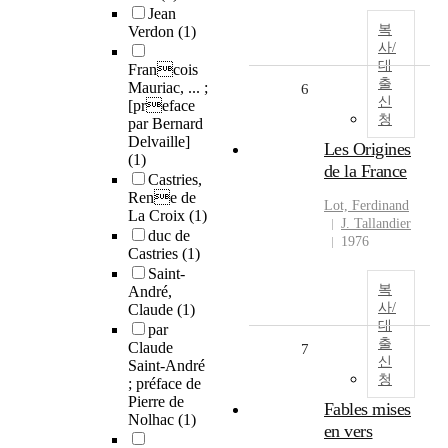
Jean
복
Verdon
(1)
사/
대
Francois
출
Mauriac, ... ;
6
신
[preface
청
par Bernard
Delvaille]
Les Origines
(1)
de la France
Castries,
Rene de
Lot, Ferdinand
La Croix
(1)
J. Tallandier
duc de
1976
Castries
(1)
Saint-
복
André,
사/
Claude
(1)
대
par
출
Claude
7
신
Saint-André
청
; préface de
Pierre de
Fables mises
Nolhac
(1)
en vers