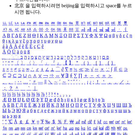
北京 을 입력하시려면
beijing
을 입력하시고 space를 누르
시면 됩니다.
ㅥ
ㅦ
ㅧ
ㅨ
ㅩ
ㅪ
ㅫ
ㅬ
ㅭ
ㅮ
ㅯ
ㅰ
ㅱ
ㅲ
ㅳ
ㅴ
ㅵ
ㅶ
ㅷ
ㅸ
ㅹ
ㅺ
ㅻ
ㅼ
ㅽ
ㅾ
ㅿ
ㆀ
ㆁ
ㆂ
ㆃ
ㆄ
ㆅ
ㆆ
ㆇ
ㆈ
ㆉ
ㆊ
ㆋ
ㆌ
ㆍ
ㆎ
Α
Β
Γ
Δ
Ε
Ζ
Η
Θ
Ι
Κ
Λ
Μ
Ν
Ξ
Ο
Π
Ρ
Σ
Τ
Υ
Φ
Χ
Ψ
Ω
α
β
γ
δ
ε
ζ
η
θ
ι
κ
λ
μ
ν
ξ
ο
π
ρ
σ
τ
υ
φ
χ
ψ
ω
á
à
Á
À
é
è
É
È
ç
Ç
ê
Ä
Ö
Ü
ä
ö
ü
ß
ְ
ֳ
ֲ
ֱ
ָ
ַ
ֵ
ֶ
ִ
ֹ
ּ
ֻ
ׂ
ׁ
ּ
ב
ה
נ
מ
צ
ת
ץ
ש
ד
ג
כ
ע
י
ח
ל
ך
ף
ק
ר
א
ט
ו
ן
ם
פ
‘
’
“
”
〔
〕
〈
〉
「
」
『
』
【
】
＂
（
）
［
］
｛
｝
±
×
÷
≠
≤
≥
∞
∴
♂
♀
∠
⊥
⌒
∂
∇
≡
≒
≪
≫
√
∽
∝
∵
∫
∬
∈
∋
⊆
⊇
⊂
⊃
∪
∩
∧
∨
￢
⇒
⇔
∀
∃
∮
∑
∏
＋
－
＜
＝
＞
、
。
·
‥
…
¨
〃
―
∥
＼
∼
´
～
ˇ
˘
˝
˚
˙
¸
˛
¡
¿
ː
！
＇
，
．
／
：
；
？
＾
＿
｀
｜
½
⅓
⅔
¼
¾
⅛
⅜
⅝
⅞
¹
²
³
⁴
ⁿ
₁
₂
₃
₄
Æ
Ð
Ħ
Ĳ
Ł
Ø
Œ
Þ
Ŧ
Ŋ
æ
đ
ð
ħ
ı
ĳ
ĸ
ŀ
ł
ø
œ
ß
þ
ŧ
ŋ
ŉ
А
Б
В
Г
Д
Е
Ё
Ж
З
И
Й
К
Л
М
Н
О
П
Р
С
Т
У
Ф
Х
Ц
Ч
Ш
Щ
Ъ
Ы
Ь
Э
Ю
Я
а
б
в
г
д
е
ё
ж
з
и
й
к
л
м
н
о
п
р
с
т
у
ф
х
ц
ч
ш
щ
ъ
ы
ь
э
ю
я
′
″
℃
Å
￠
￡
￥
¤
℉
‰
＄
％
Ｆ
￦
㎕
㎖
㎗
ℓ
㎘
㏄
㎣
㎤
㎥
㎦
㎙
㎚
㎛
㎜
㎝
㎞
㎟
㎠
㎡
㎢
㏊
㎍
㎎
㎏
㏏
㎈
㎉
㏈
㎧
㎨
㎰
㎱
㎲
㎳
㎴
㎵
㎶
㎷
㎸
㎹
㎀
㎁
㎂
㎃
㎄
㎺
㎻
㎽
㎾
㎿
㎐
㎑