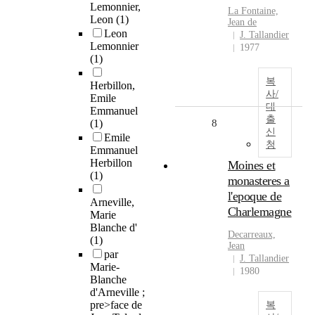
Lemonnier,
La Fontaine,
Leon
(1)
Jean de
Leon
J. Tallandier
Lemonnier
1977
(1)
복
Herbillon,
사/
Emile
대
Emmanuel
출
(1)
8
신
Emile
청
Emmanuel
Herbillon
Moines et
(1)
monasteres a
l'epoque de
Arneville,
Charlemagne
Marie
Blanche d'
Decarreaux,
(1)
Jean
par
J. Tallandier
Marie-
1980
Blanche
d'Arneville ;
pre>face de
복