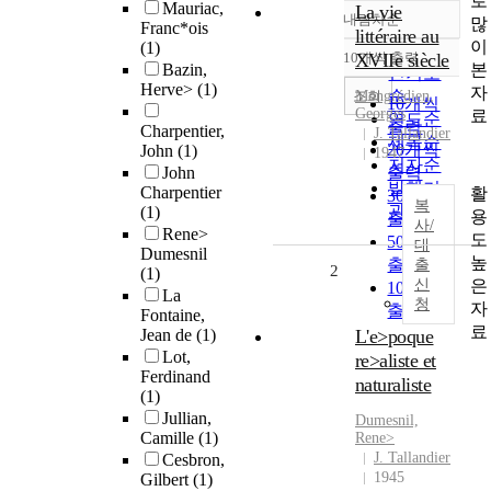
로
Mauriac,
La vie
내림차순
많
정확도
Franc*ois
littéraire au
이
(1)
순
10개씩 출력
XVIIe siècle
내림차순
본
Bazin,
인기도
Herve>
(1)
자
순
조회
Mongrédien,
10개씩
Georges
료
연도순
출력
Charpentier,
J. Tallandier
제목순
20개씩
John
(1)
1947
저자순
John
출력
발행기
Charpentier
활
30개씩
복
관순
(1)
용
출력
사/
Rene>
도
50개씩
대
Dumesnil
높
출력
출
2
(1)
은
신
100개씩
La
청
자
출력
Fontaine,
료
Jean de
(1)
L'e>poque
Lot,
re>aliste et
Ferdinand
naturaliste
(1)
Jullian,
Dumesnil,
Camille
(1)
Rene>
J. Tallandier
Cesbron,
1945
Gilbert
(1)