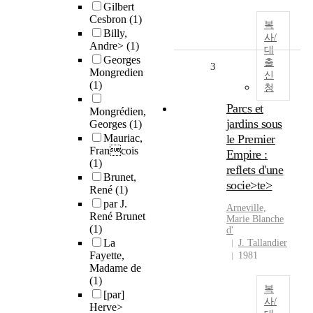
Gilbert
Cesbron
(1)
복
Billy,
사/
Andre>
(1)
대
Georges
출
3
Mongredien
신
(1)
청
Parcs et
Mongrédien,
jardins sous
Georges
(1)
Mauriac,
le Premier
Francois
Empire :
(1)
reflets d'une
Brunet,
socie>te>
René
(1)
par J.
Arneville,
René Brunet
Marie Blanche
(1)
d'
La
J. Tallandier
Fayette,
1981
Madame de
(1)
복
[par]
사/
Herve>