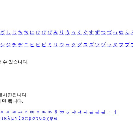
ぎ
し
じ
ち
ぢ
に
ひ
び
ぴ
み
り
う
ぅ
く
ぐ
す
ず
つ
づ
っ
ぬ
ふ
シ
ジ
チ
ヂ
ニ
ヒ
ビ
ピ
ミ
リ
ウ
ゥ
ク
グ
ス
ズ
ツ
ヅ
ッ
ヌ
フ
ブ
할 수 있습니다.
누르시면됩니다.
시면 됩니다.
ㅻ
ㅼ
ㅽ
ㅾ
ㅿ
ㆀ
ㆁ
ㆂ
ㆃ
ㆄ
ㆅ
ㆆ
ㆇ
ㆈ
ㆉ
ㆊ
ㆋ
ㆌ
ㆍ
ㆎ
θ
ι
κ
λ
μ
ν
ξ
ο
π
ρ
σ
τ
υ
φ
χ
ψ
ω