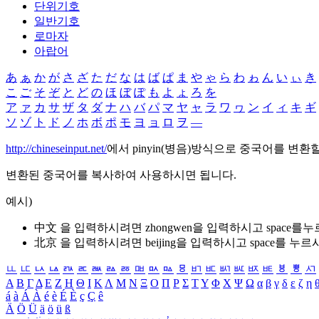
단위기호
일반기호
로마자
아랍어
あ
ぁ
か
が
さ
ざ
た
だ
な
は
ば
ぱ
ま
や
ゃ
ら
わ
ゎ
ん
い
ぃ
き
こ
ご
そ
ぞ
と
ど
の
ほ
ぼ
ぽ
も
よ
ょ
ろ
を
ア
ァ
カ
サ
ザ
タ
ダ
ナ
ハ
バ
パ
マ
ヤ
ャ
ラ
ワ
ヮ
ン
イ
ィ
キ
ギ
ソ
ゾ
ト
ド
ノ
ホ
ボ
ポ
モ
ヨ
ョ
ロ
ヲ
―
http://chineseinput.net/
에서 pinyin(병음)방식으로 중국어를 변환
변환된 중국어를 복사하여 사용하시면 됩니다.
예시)
中文 을 입력하시려면
zhongwen
을 입력하시고 space를
北京 을 입력하시려면
beijing
을 입력하시고 space를 누르
ㅥ
ㅦ
ㅧ
ㅨ
ㅩ
ㅪ
ㅫ
ㅬ
ㅭ
ㅮ
ㅯ
ㅰ
ㅱ
ㅲ
ㅳ
ㅴ
ㅵ
ㅶ
ㅷ
ㅸ
ㅹ
ㅺ
Α
Β
Γ
Δ
Ε
Ζ
Η
Θ
Ι
Κ
Λ
Μ
Ν
Ξ
Ο
Π
Ρ
Σ
Τ
Υ
Φ
Χ
Ψ
Ω
α
β
γ
δ
ε
ζ
η
á
à
Á
À
é
è
É
È
ç
Ç
ê
Ä
Ö
Ü
ä
ö
ü
ß