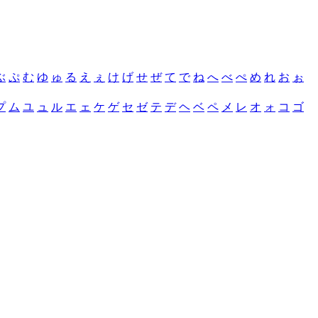
ぶ
ぷ
む
ゆ
ゅ
る
え
ぇ
け
げ
せ
ぜ
て
で
ね
へ
べ
ぺ
め
れ
お
ぉ
プ
ム
ユ
ュ
ル
エ
ェ
ケ
ゲ
セ
ゼ
テ
デ
ヘ
ベ
ペ
メ
レ
オ
ォ
コ
ゴ