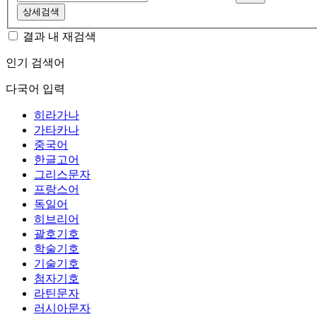
상세검색
결과 내 재검색
인기 검색어
다국어 입력
히라가나
가타카나
중국어
한글고어
그리스문자
프랑스어
독일어
히브리어
괄호기호
학술기호
기술기호
첨자기호
라틴문자
러시아문자