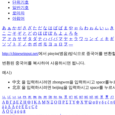
단위기호
일반기호
로마자
아랍어
あ
ぁ
か
が
さ
ざ
た
だ
な
は
ば
ぱ
ま
や
ゃ
ら
わ
ゎ
ん
い
ぃ
き
こ
ご
そ
ぞ
と
ど
の
ほ
ぼ
ぽ
も
よ
ょ
ろ
を
ア
ァ
カ
サ
ザ
タ
ダ
ナ
ハ
バ
パ
マ
ヤ
ャ
ラ
ワ
ヮ
ン
イ
ィ
キ
ギ
ソ
ゾ
ト
ド
ノ
ホ
ボ
ポ
モ
ヨ
ョ
ロ
ヲ
―
http://chineseinput.net/
에서 pinyin(병음)방식으로 중국어를 변환
변환된 중국어를 복사하여 사용하시면 됩니다.
예시)
中文 을 입력하시려면
zhongwen
을 입력하시고 space를
北京 을 입력하시려면
beijing
을 입력하시고 space를 누르
ㅥ
ㅦ
ㅧ
ㅨ
ㅩ
ㅪ
ㅫ
ㅬ
ㅭ
ㅮ
ㅯ
ㅰ
ㅱ
ㅲ
ㅳ
ㅴ
ㅵ
ㅶ
ㅷ
ㅸ
ㅹ
ㅺ
Α
Β
Γ
Δ
Ε
Ζ
Η
Θ
Ι
Κ
Λ
Μ
Ν
Ξ
Ο
Π
Ρ
Σ
Τ
Υ
Φ
Χ
Ψ
Ω
α
β
γ
δ
ε
ζ
η
á
à
Á
À
é
è
É
È
ç
Ç
ê
Ä
Ö
Ü
ä
ö
ü
ß