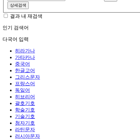
상세검색
결과 내 재검색
인기 검색어
다국어 입력
히라가나
가타카나
중국어
한글고어
그리스문자
프랑스어
독일어
히브리어
괄호기호
학술기호
기술기호
첨자기호
라틴문자
러시아문자