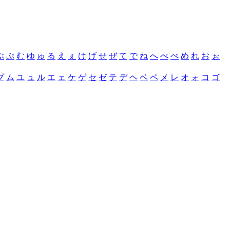
ぶ
ぷ
む
ゆ
ゅ
る
え
ぇ
け
げ
せ
ぜ
て
で
ね
へ
べ
ぺ
め
れ
お
ぉ
プ
ム
ユ
ュ
ル
エ
ェ
ケ
ゲ
セ
ゼ
テ
デ
ヘ
ベ
ペ
メ
レ
オ
ォ
コ
ゴ