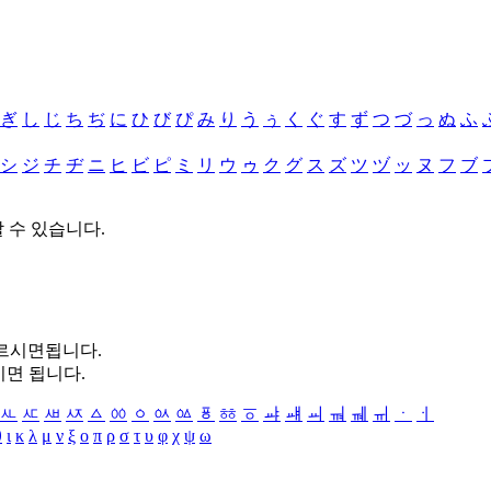
ぎ
し
じ
ち
ぢ
に
ひ
び
ぴ
み
り
う
ぅ
く
ぐ
す
ず
つ
づ
っ
ぬ
ふ
シ
ジ
チ
ヂ
ニ
ヒ
ビ
ピ
ミ
リ
ウ
ゥ
ク
グ
ス
ズ
ツ
ヅ
ッ
ヌ
フ
ブ
할 수 있습니다.
누르시면됩니다.
시면 됩니다.
ㅻ
ㅼ
ㅽ
ㅾ
ㅿ
ㆀ
ㆁ
ㆂ
ㆃ
ㆄ
ㆅ
ㆆ
ㆇ
ㆈ
ㆉ
ㆊ
ㆋ
ㆌ
ㆍ
ㆎ
θ
ι
κ
λ
μ
ν
ξ
ο
π
ρ
σ
τ
υ
φ
χ
ψ
ω