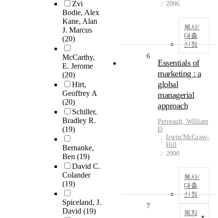
Zvi
2006
Bodie, Alex
Kane, Alan
복사/
J. Marcus
대출
(20)
신청
6
McCarthy,
Essentials of
E. Jerome
marketing : a
(20)
global
Hirt,
Geoffrey A
managerial
(20)
approach
Schiller,
Bradley R.
Perreault, William
(19)
D
Irwin/McGraw-
Hill
Bernanke,
2000
Ben
(19)
David C.
Colander
복사/
(19)
대출
신청
Spiceland, J.
7
David
(19)
목차