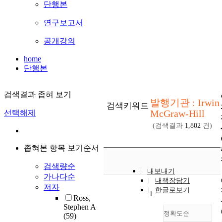
단행본
연구보고서
공개강의
home
단행본
검색결과 좁혀 보기
발행기관 : Irwin
검색키워드
McGraw-Hill
선택해제
(검색결과
1,802
건)
좁혀본 항목 보기순서
검색량순
내보내기
가나다순
내책장담기
저자
한글로보기
1
Ross,
Stephen A
정확도순
(59)