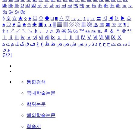
㎒
㎓
㎔
Ω
㏀
㏁
㎊
㎋
㎌
㏖
㏅
㎭
㎮
㎯
㏛
㎩
㎪
㎫
㎬
㏝
㏐
㏓
㏃
㏉
㏜
㏆
§
※
☆
★
○
●
◎
◇
◆
□
■
△
▽
→
←
↑
↓
↔
〓
◁
◀
▷
▶
♤
♠
♡
♥
♧
♣
⊙
◈
▣
◐
◑
▒
▤
▥
▨
▧
▦
▩
♨
☏
☎
☜
☞
¶
†
‡
↕
↗
↙
↖
↘
♭
♩
♪
♬
㉿
㈜
№
㏇
™
㏂
㏘
℡
＃
＆
＊
＠
ª
º
ⅰ
ⅱ
ⅲ
ⅳ
ⅴ
ⅵ
ⅶ
ⅷ
ⅸ
ⅹ
Ⅰ
Ⅱ
Ⅲ
Ⅳ
Ⅴ
Ⅵ
Ⅶ
Ⅷ
Ⅸ
Ⅹ
ا
ب
ت
ث
ج
ح
خ
د
ذ
ر
ز
س
ش
ص
ض
ط
ظ
ع
غ
ف
ق
ک
ل
م
ن
ه
و
ی
닫기
통합검색
국내학술논문
학위논문
해외학술논문
학술지