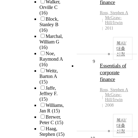
Walker,
finance
Orville C
(16)
Ross, Stephen A
McGraw-
Block,
Hill/Irwin
Stanley B
2011
(16)
Marchal,
William G
복사/
(16)
대출
Noe,
신청
Raymond A
9
(16)
Essentials of
Weitz,
corporate
Barton A
finance
(15)
Jaffe,
Ross, Stephen A
Jeffrey F.
McGraw-
(15)
Hill/Irwin
Williams,
2008
Jan R
(15)
Brewer,
복사/
Peter C
(15)
대출
Haag,
신청
Stephen
(15)