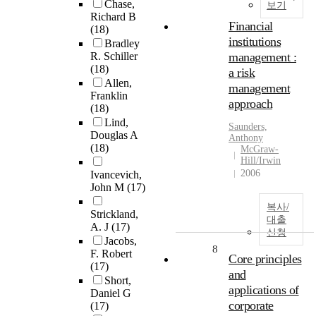
Chase,
보기
Richard B
Financial
(18)
institutions
Bradley
R. Schiller
management :
(18)
a risk
Allen,
management
Franklin
approach
(18)
Lind,
Saunders,
Douglas A
Anthony
(18)
McGraw-
Hill/Irwin
2006
Ivancevich,
John M
(17)
복사/
Strickland,
대출
A. J
(17)
신청
Jacobs,
8
F. Robert
Core principles
(17)
and
Short,
applications of
Daniel G
corporate
(17)