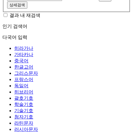
상세검색
결과 내 재검색
인기 검색어
다국어 입력
히라가나
가타카나
중국어
한글고어
그리스문자
프랑스어
독일어
히브리어
괄호기호
학술기호
기술기호
첨자기호
라틴문자
러시아문자