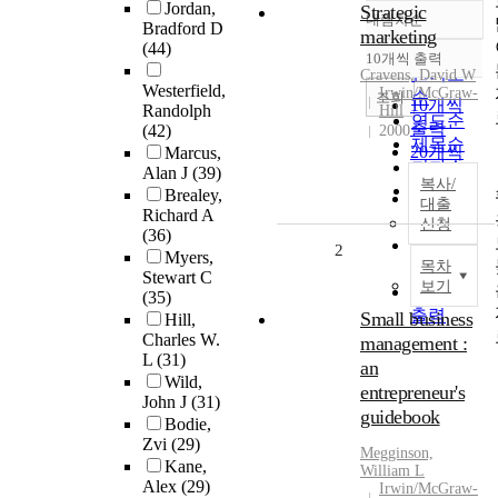
Jordan,
Strategic
내림차순
정확도
Bradford D
marketing
(44)
순
10개씩 출력
내림차순
인기도
Cravens, David W
Westerfield,
Irwin/McGraw-
순
조회
10개씩
Randolph
Hill
연도순
출력
(42)
2000
제목순
20개씩
Marcus,
저자순
Alan J
(39)
출력
복사/
발행기
Brealey,
30개씩
대출
관순
Richard A
출력
신청
(36)
50개씩
2
Myers,
목차
출력
Stewart C
보기
100개씩
(35)
출력
Small business
Hill,
Charles W.
management :
L
(31)
an
Wild,
entrepreneur's
John J
(31)
guidebook
Bodie,
Zvi
(29)
Megginson,
Kane,
William L
Alex
(29)
Irwin/McGraw-