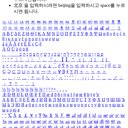
北京 을 입력하시려면
beijing
을 입력하시고 space를 누르
시면 됩니다.
ㅥ
ㅦ
ㅧ
ㅨ
ㅩ
ㅪ
ㅫ
ㅬ
ㅭ
ㅮ
ㅯ
ㅰ
ㅱ
ㅲ
ㅳ
ㅴ
ㅵ
ㅶ
ㅷ
ㅸ
ㅹ
ㅺ
ㅻ
ㅼ
ㅽ
ㅾ
ㅿ
ㆀ
ㆁ
ㆂ
ㆃ
ㆄ
ㆅ
ㆆ
ㆇ
ㆈ
ㆉ
ㆊ
ㆋ
ㆌ
ㆍ
ㆎ
Α
Β
Γ
Δ
Ε
Ζ
Η
Θ
Ι
Κ
Λ
Μ
Ν
Ξ
Ο
Π
Ρ
Σ
Τ
Υ
Φ
Χ
Ψ
Ω
α
β
γ
δ
ε
ζ
η
θ
ι
κ
λ
μ
ν
ξ
ο
π
ρ
σ
τ
υ
φ
χ
ψ
ω
á
à
Á
À
é
è
É
È
ç
Ç
ê
Ä
Ö
Ü
ä
ö
ü
ß
ְ
ֳ
ֲ
ֱ
ָ
ַ
ֵ
ֶ
ִ
ֹ
ּ
ֻ
ׂ
ׁ
ּ
ב
ה
נ
מ
צ
ת
ץ
ש
ד
ג
כ
ע
י
ח
ל
ך
ף
ק
ר
א
ט
ו
ן
ם
פ
‘
’
“
”
〔
〕
〈
〉
「
」
『
』
【
】
＂
（
）
［
］
｛
｝
±
×
÷
≠
≤
≥
∞
∴
♂
♀
∠
⊥
⌒
∂
∇
≡
≒
≪
≫
√
∽
∝
∵
∫
∬
∈
∋
⊆
⊇
⊂
⊃
∪
∩
∧
∨
￢
⇒
⇔
∀
∃
∮
∑
∏
＋
－
＜
＝
＞
、
。
·
‥
…
¨
〃
―
∥
＼
∼
´
～
ˇ
˘
˝
˚
˙
¸
˛
¡
¿
ː
！
＇
，
．
／
：
；
？
＾
＿
｀
｜
½
⅓
⅔
¼
¾
⅛
⅜
⅝
⅞
¹
²
³
⁴
ⁿ
₁
₂
₃
₄
Æ
Ð
Ħ
Ĳ
Ł
Ø
Œ
Þ
Ŧ
Ŋ
æ
đ
ð
ħ
ı
ĳ
ĸ
ŀ
ł
ø
œ
ß
þ
ŧ
ŋ
ŉ
А
Б
В
Г
Д
Е
Ё
Ж
З
И
Й
К
Л
М
Н
О
П
Р
С
Т
У
Ф
Х
Ц
Ч
Ш
Щ
Ъ
Ы
Ь
Э
Ю
Я
а
б
в
г
д
е
ё
ж
з
и
й
к
л
м
н
о
п
р
с
т
у
ф
х
ц
ч
ш
щ
ъ
ы
ь
э
ю
я
′
″
℃
Å
￠
￡
￥
¤
℉
‰
＄
％
Ｆ
￦
㎕
㎖
㎗
ℓ
㎘
㏄
㎣
㎤
㎥
㎦
㎙
㎚
㎛
㎜
㎝
㎞
㎟
㎠
㎡
㎢
㏊
㎍
㎎
㎏
㏏
㎈
㎉
㏈
㎧
㎨
㎰
㎱
㎲
㎳
㎴
㎵
㎶
㎷
㎸
㎹
㎀
㎁
㎂
㎃
㎄
㎺
㎻
㎽
㎾
㎿
㎐
㎑