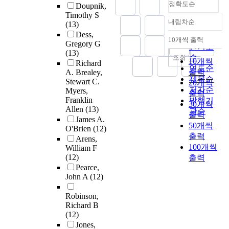
정확도순
Doupnik,
Timothy S
내림차순
(13)
정확도
Dess,
순
10개씩 출력
내림차순
Gregory G
인기도
(13)
순
조회
10개씩
Richard
연도순
출력
A. Brealey,
제목순
Stewart C.
20개씩
저자순
Myers,
출력
Franklin
발행기
30개씩
Allen
(13)
관순
출력
James A.
50개씩
O'Brien
(12)
출력
Arens,
100개씩
William F
(12)
출력
Pearce,
John A
(12)
Robinson,
Richard B
(12)
Jones,