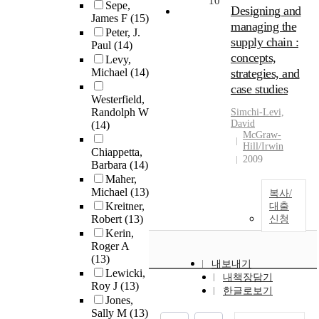
10
Sepe,
Designing and
James F
(15)
managing the
Peter, J.
supply chain :
Paul
(14)
concepts,
Levy,
Michael
(14)
strategies, and
case studies
Westerfield,
Randolph W
Simchi-Levi,
David
(14)
McGraw-
Hill/Irwin
Chiappetta,
2009
Barbara
(14)
Maher,
Michael
(13)
복사/
Kreitner,
대출
Robert
(13)
신청
Kerin,
Roger A
(13)
내보내기
Lewicki,
내책장담기
Roy J
(13)
한글로보기
Jones,
Sally M
(13)