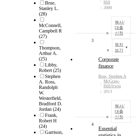
Hill
Brue,
2000
Stanley L.
(28)
복사/
McConnell,
대출
Campbell R
신청
(27)
3
목차
Thompson,
보기
Arthur A.
(25)
Corporate
Libby,
finance
Robert
(25)
Stephen
Ross, Stephen A
McGraw-
A. Ross,
Hill/Irwin
Randolph
2013
W.
Westerfield,
Bradford D.
복사/
Jordan
(24)
대출
Frank,
신청
Robert H
4
(24)
Essential
Garrison,
statistics in