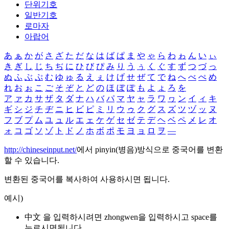
단위기호
일반기호
로마자
아랍어
あ
ぁ
か
が
さ
ざ
た
だ
な
は
ば
ぱ
ま
や
ゃ
ら
わ
ゎ
ん
い
ぃ
き
ぎ
し
じ
ち
ぢ
に
ひ
び
ぴ
み
り
う
ぅ
く
ぐ
す
ず
つ
づ
っ
ぬ
ふ
ぶ
ぷ
む
ゆ
ゅ
る
え
ぇ
け
げ
せ
ぜ
て
で
ね
へ
べ
ぺ
め
れ
お
ぉ
こ
ご
そ
ぞ
と
ど
の
ほ
ぼ
ぽ
も
よ
ょ
ろ
を
ア
ァ
カ
サ
ザ
タ
ダ
ナ
ハ
バ
パ
マ
ヤ
ャ
ラ
ワ
ヮ
ン
イ
ィ
キ
ギ
シ
ジ
チ
ヂ
ニ
ヒ
ビ
ピ
ミ
リ
ウ
ゥ
ク
グ
ス
ズ
ツ
ヅ
ッ
ヌ
フ
ブ
プ
ム
ユ
ュ
ル
エ
ェ
ケ
ゲ
セ
ゼ
テ
デ
ヘ
ベ
ペ
メ
レ
オ
ォ
コ
ゴ
ソ
ゾ
ト
ド
ノ
ホ
ボ
ポ
モ
ヨ
ョ
ロ
ヲ
―
http://chineseinput.net/
에서 pinyin(병음)방식으로 중국어를 변환
할 수 있습니다.
변환된 중국어를 복사하여 사용하시면 됩니다.
예시)
中文 을 입력하시려면
zhongwen
을 입력하시고 space를
누르시면됩니다.