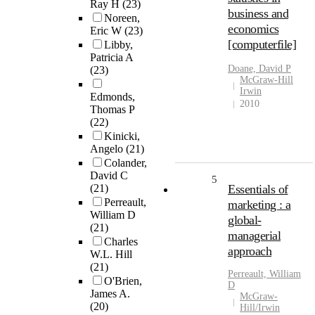
Ray H
(23)
business and
Noreen,
economics
Eric W
(23)
[computerfile]
Libby,
Patricia A
Doane, David P
(23)
McGraw-Hill
Irwin
Edmonds,
2010
Thomas P
(22)
Kinicki,
Angelo
(21)
Colander,
David C
5
(21)
Essentials of
Perreault,
marketing : a
William D
global-
(21)
managerial
Charles
approach
W.L. Hill
(21)
Perreault, William
O'Brien,
D
James A.
McGraw-
(20)
Hill/Irwin