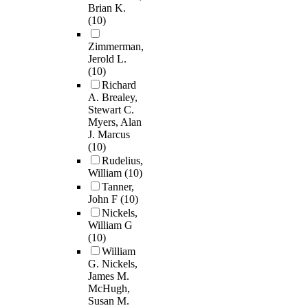
Brian K.
(10)
Zimmerman,
Jerold L.
(10)
Richard
A. Brealey,
Stewart C.
Myers, Alan
J. Marcus
(10)
Rudelius,
William
(10)
Tanner,
John F
(10)
Nickels,
William G
(10)
William
G. Nickels,
James M.
McHugh,
Susan M.