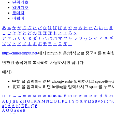
단위기호
일반기호
로마자
아랍어
あ
ぁ
か
が
さ
ざ
た
だ
な
は
ば
ぱ
ま
や
ゃ
ら
わ
ゎ
ん
い
ぃ
き
こ
ご
そ
ぞ
と
ど
の
ほ
ぼ
ぽ
も
よ
ょ
ろ
を
ア
ァ
カ
サ
ザ
タ
ダ
ナ
ハ
バ
パ
マ
ヤ
ャ
ラ
ワ
ヮ
ン
イ
ィ
キ
ギ
ソ
ゾ
ト
ド
ノ
ホ
ボ
ポ
モ
ヨ
ョ
ロ
ヲ
―
http://chineseinput.net/
에서 pinyin(병음)방식으로 중국어를 변환
변환된 중국어를 복사하여 사용하시면 됩니다.
예시)
中文 을 입력하시려면
zhongwen
을 입력하시고 space를
北京 을 입력하시려면
beijing
을 입력하시고 space를 누르
ㅥ
ㅦ
ㅧ
ㅨ
ㅩ
ㅪ
ㅫ
ㅬ
ㅭ
ㅮ
ㅯ
ㅰ
ㅱ
ㅲ
ㅳ
ㅴ
ㅵ
ㅶ
ㅷ
ㅸ
ㅹ
ㅺ
Α
Β
Γ
Δ
Ε
Ζ
Η
Θ
Ι
Κ
Λ
Μ
Ν
Ξ
Ο
Π
Ρ
Σ
Τ
Υ
Φ
Χ
Ψ
Ω
α
β
γ
δ
ε
ζ
η
á
à
Á
À
é
è
É
È
ç
Ç
ê
Ä
Ö
Ü
ä
ö
ü
ß