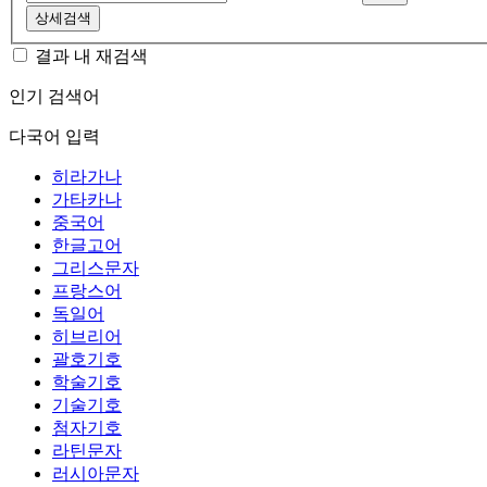
상세검색
결과 내 재검색
인기 검색어
다국어 입력
히라가나
가타카나
중국어
한글고어
그리스문자
프랑스어
독일어
히브리어
괄호기호
학술기호
기술기호
첨자기호
라틴문자
러시아문자