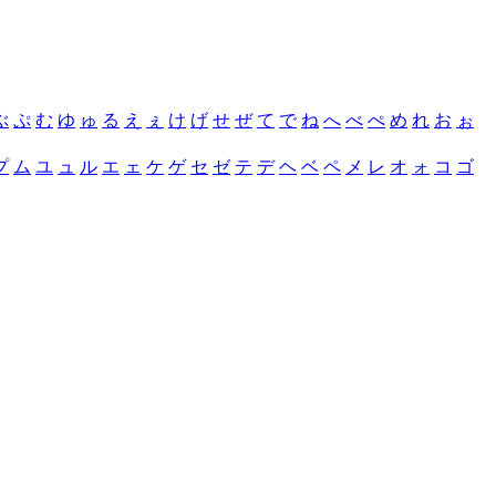
ぶ
ぷ
む
ゆ
ゅ
る
え
ぇ
け
げ
せ
ぜ
て
で
ね
へ
べ
ぺ
め
れ
お
ぉ
プ
ム
ユ
ュ
ル
エ
ェ
ケ
ゲ
セ
ゼ
テ
デ
ヘ
ベ
ペ
メ
レ
オ
ォ
コ
ゴ