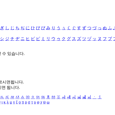
ぎ
し
じ
ち
ぢ
に
ひ
び
ぴ
み
り
う
ぅ
く
ぐ
す
ず
つ
づ
っ
ぬ
ふ
シ
ジ
チ
ヂ
ニ
ヒ
ビ
ピ
ミ
リ
ウ
ゥ
ク
グ
ス
ズ
ツ
ヅ
ッ
ヌ
フ
ブ
할 수 있습니다.
누르시면됩니다.
시면 됩니다.
ㅻ
ㅼ
ㅽ
ㅾ
ㅿ
ㆀ
ㆁ
ㆂ
ㆃ
ㆄ
ㆅ
ㆆ
ㆇ
ㆈ
ㆉ
ㆊ
ㆋ
ㆌ
ㆍ
ㆎ
θ
ι
κ
λ
μ
ν
ξ
ο
π
ρ
σ
τ
υ
φ
χ
ψ
ω