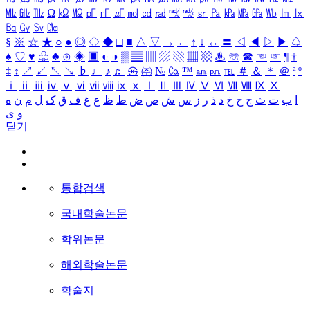
㎒
㎓
㎔
Ω
㏀
㏁
㎊
㎋
㎌
㏖
㏅
㎭
㎮
㎯
㏛
㎩
㎪
㎫
㎬
㏝
㏐
㏓
㏃
㏉
㏜
㏆
§
※
☆
★
○
●
◎
◇
◆
□
■
△
▽
→
←
↑
↓
↔
〓
◁
◀
▷
▶
♤
♠
♡
♥
♧
♣
⊙
◈
▣
◐
◑
▒
▤
▥
▨
▧
▦
▩
♨
☏
☎
☜
☞
¶
†
‡
↕
↗
↙
↖
↘
♭
♩
♪
♬
㉿
㈜
№
㏇
™
㏂
㏘
℡
＃
＆
＊
＠
ª
º
ⅰ
ⅱ
ⅲ
ⅳ
ⅴ
ⅵ
ⅶ
ⅷ
ⅸ
ⅹ
Ⅰ
Ⅱ
Ⅲ
Ⅳ
Ⅴ
Ⅵ
Ⅶ
Ⅷ
Ⅸ
Ⅹ
ا
ب
ت
ث
ج
ح
خ
د
ذ
ر
ز
س
ش
ص
ض
ط
ظ
ع
غ
ف
ق
ک
ل
م
ن
ه
و
ی
닫기
통합검색
국내학술논문
학위논문
해외학술논문
학술지