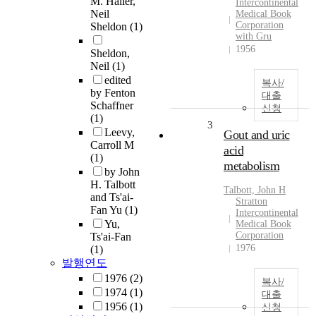
M. Haller,
Intercontinental
Neil
Medical Book
Corporation
Sheldon
(1)
with Gru
1956
Sheldon,
Neil
(1)
edited
복사/
by Fenton
대출
Schaffner
신청
(1)
3
Leevy,
Gout and uric
Carroll M
acid
(1)
metabolism
by John
H. Talbott
Talbott, John H
and Ts'ai-
Stratton
Fan Yu
(1)
Intercontinental
Yu,
Medical Book
Corporation
Ts'ai-Fan
1976
(1)
발행연도
1976
(2)
복사/
1974
(1)
대출
1956
(1)
신청