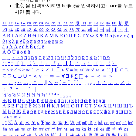
北京 을 입력하시려면
beijing
을 입력하시고 space를 누르
시면 됩니다.
ㅥ
ㅦ
ㅧ
ㅨ
ㅩ
ㅪ
ㅫ
ㅬ
ㅭ
ㅮ
ㅯ
ㅰ
ㅱ
ㅲ
ㅳ
ㅴ
ㅵ
ㅶ
ㅷ
ㅸ
ㅹ
ㅺ
ㅻ
ㅼ
ㅽ
ㅾ
ㅿ
ㆀ
ㆁ
ㆂ
ㆃ
ㆄ
ㆅ
ㆆ
ㆇ
ㆈ
ㆉ
ㆊ
ㆋ
ㆌ
ㆍ
ㆎ
Α
Β
Γ
Δ
Ε
Ζ
Η
Θ
Ι
Κ
Λ
Μ
Ν
Ξ
Ο
Π
Ρ
Σ
Τ
Υ
Φ
Χ
Ψ
Ω
α
β
γ
δ
ε
ζ
η
θ
ι
κ
λ
μ
ν
ξ
ο
π
ρ
σ
τ
υ
φ
χ
ψ
ω
á
à
Á
À
é
è
É
È
ç
Ç
ê
Ä
Ö
Ü
ä
ö
ü
ß
ְ
ֳ
ֲ
ֱ
ָ
ַ
ֵ
ֶ
ִ
ֹ
ּ
ֻ
ׂ
ׁ
ּ
ב
ה
נ
מ
צ
ת
ץ
ש
ד
ג
כ
ע
י
ח
ל
ך
ף
ק
ר
א
ט
ו
ן
ם
פ
‘
’
“
”
〔
〕
〈
〉
「
」
『
』
【
】
＂
（
）
［
］
｛
｝
±
×
÷
≠
≤
≥
∞
∴
♂
♀
∠
⊥
⌒
∂
∇
≡
≒
≪
≫
√
∽
∝
∵
∫
∬
∈
∋
⊆
⊇
⊂
⊃
∪
∩
∧
∨
￢
⇒
⇔
∀
∃
∮
∑
∏
＋
－
＜
＝
＞
、
。
·
‥
…
¨
〃
―
∥
＼
∼
´
～
ˇ
˘
˝
˚
˙
¸
˛
¡
¿
ː
！
＇
，
．
／
：
；
？
＾
＿
｀
｜
½
⅓
⅔
¼
¾
⅛
⅜
⅝
⅞
¹
²
³
⁴
ⁿ
₁
₂
₃
₄
Æ
Ð
Ħ
Ĳ
Ł
Ø
Œ
Þ
Ŧ
Ŋ
æ
đ
ð
ħ
ı
ĳ
ĸ
ŀ
ł
ø
œ
ß
þ
ŧ
ŋ
ŉ
А
Б
В
Г
Д
Е
Ё
Ж
З
И
Й
К
Л
М
Н
О
П
Р
С
Т
У
Ф
Х
Ц
Ч
Ш
Щ
Ъ
Ы
Ь
Э
Ю
Я
а
б
в
г
д
е
ё
ж
з
и
й
к
л
м
н
о
п
р
с
т
у
ф
х
ц
ч
ш
щ
ъ
ы
ь
э
ю
я
′
″
℃
Å
￠
￡
￥
¤
℉
‰
＄
％
Ｆ
￦
㎕
㎖
㎗
ℓ
㎘
㏄
㎣
㎤
㎥
㎦
㎙
㎚
㎛
㎜
㎝
㎞
㎟
㎠
㎡
㎢
㏊
㎍
㎎
㎏
㏏
㎈
㎉
㏈
㎧
㎨
㎰
㎱
㎲
㎳
㎴
㎵
㎶
㎷
㎸
㎹
㎀
㎁
㎂
㎃
㎄
㎺
㎻
㎽
㎾
㎿
㎐
㎑