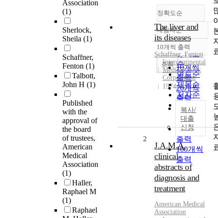
Association
(1)
정확도순
The liver and
Sherlock,
내림차순
정확도
its diseases
Sheila
(1)
순
10개씩 출력
내림차순
인기도
Schaffner, Fenton
Schaffner,
Intercontinental
순
조회
Fenton
(1)
10개씩
Medical Book
연도순
Talbott,
출력
Corporation
John H
(1)
제목순
1974
20개씩
저자순
출력
Published
발행기
30개씩
복사/
with the
관순
출력
대출
approval of
신청
50개씩
the board
of trustees,
2
출력
J.A.M.A.
American
100개씩
Medical
clinical
출력
Association
abstracts of
(1)
diagnosis and
Haller,
treatment
Raphael M
(1)
American Medical
Raphael
Association