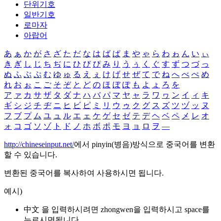
단위기호
일반기호
로마자
아랍어
あ
ぁ
か
が
さ
ざ
た
だ
な
は
ば
ぱ
ま
や
ゃ
ら
わ
ゎ
ん
い
ぃ
き
ぎ
し
じ
ち
ぢ
に
ひ
び
ぴ
み
り
う
ぅ
く
ぐ
す
ず
つ
づ
っ
ぬ
ふ
ぶ
ぷ
む
ゆ
ゅ
る
え
ぇ
け
げ
せ
ぜ
て
で
ね
へ
べ
ぺ
め
れ
お
ぉ
こ
ご
そ
ぞ
と
ど
の
ほ
ぼ
ぽ
も
よ
ょ
ろ
を
ア
ァ
カ
サ
ザ
タ
ダ
ナ
ハ
バ
パ
マ
ヤ
ャ
ラ
ワ
ヮ
ン
イ
ィ
キ
ギ
シ
ジ
チ
ヂ
ニ
ヒ
ビ
ピ
ミ
リ
ウ
ゥ
ク
グ
ス
ズ
ツ
ヅ
ッ
ヌ
フ
ブ
プ
ム
ユ
ュ
ル
エ
ェ
ケ
ゲ
セ
ゼ
テ
デ
ヘ
ベ
ペ
メ
レ
オ
ォ
コ
ゴ
ソ
ゾ
ト
ド
ノ
ホ
ボ
ポ
モ
ヨ
ョ
ロ
ヲ
―
http://chineseinput.net/
에서 pinyin(병음)방식으로 중국어를 변환
할 수 있습니다.
변환된 중국어를 복사하여 사용하시면 됩니다.
예시)
中文 을 입력하시려면
zhongwen
을 입력하시고 space를
누르시면됩니다.