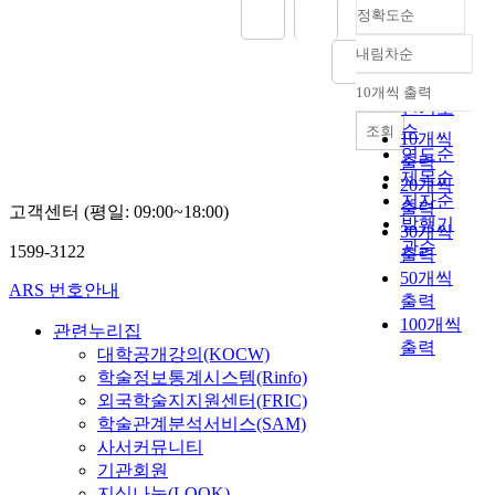
정확도순
내림차순
정확도
순
10개씩 출력
내림차순
인기도
순
조회
10개씩
연도순
출력
제목순
20개씩
저자순
출력
고객센터 (평일: 09:00~18:00)
발행기
30개씩
관순
1599-3122
출력
50개씩
ARS 번호안내
출력
100개씩
관련누리집
출력
대학공개강의(KOCW)
학술정보통계시스템(Rinfo)
외국학술지지원센터(FRIC)
학술관계분석서비스(SAM)
사서커뮤니티
기관회원
지식나눔(LOOK)