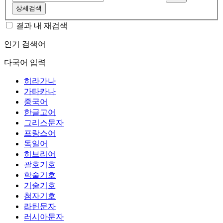
상세검색
결과 내 재검색
인기 검색어
다국어 입력
히라가나
가타카나
중국어
한글고어
그리스문자
프랑스어
독일어
히브리어
괄호기호
학술기호
기술기호
첨자기호
라틴문자
러시아문자