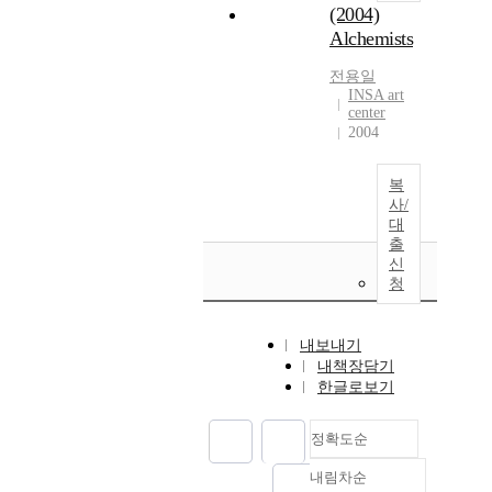
(2004)
Alchemists
전용일
INSA art
center
2004
복
사/
대
출
신
청
내보내기
내책장담기
한글로보기
정확도순
내림차순
정확도