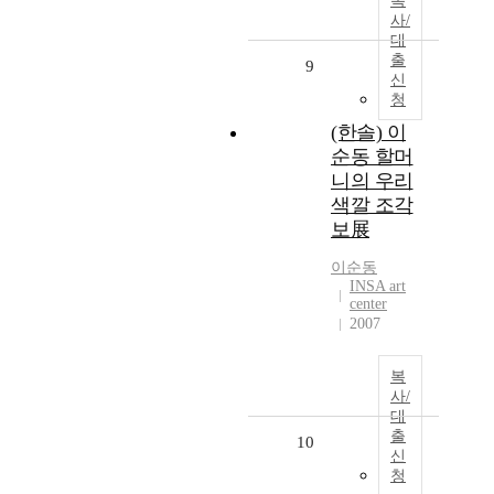
복
사/
대
출
9
신
청
(한솔) 이
순동 할머
니의 우리
색깔 조각
보展
이순동
INSA art
center
2007
복
사/
대
출
10
신
청