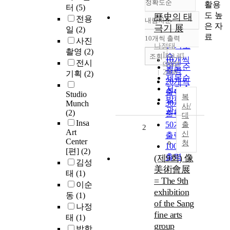
정확도순
활용
터
(5)
도 높
歷史의 태
전용
내림차순
정확도
은 자
극기 展
일
(2)
순
료
10개씩 출력
사진
내림차순
인기도
나정태
촬영
(2)
Insa art
순
조회
10개씩
전시
center
연도순
출력
2008
기획
(2)
제목순
20개씩
저자순
출력
Studio
복
발행기
30개씩
Munch
사/
관순
(2)
출력
대
Insa
50개씩
출
2
Art
신
출력
Center
청
100개씩
[편]
(2)
출력
(제9회) 像
김성
美術會展
태
(1)
= The 9th
이순
exhibition
동
(1)
of the Sang
나정
fine arts
태
(1)
group
박항