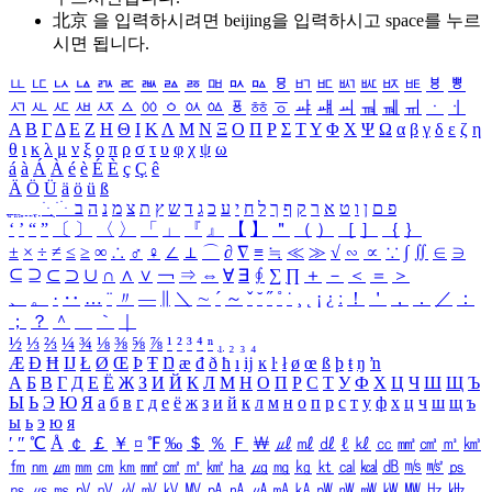
北京 을 입력하시려면
beijing
을 입력하시고 space를 누르
시면 됩니다.
ㅥ
ㅦ
ㅧ
ㅨ
ㅩ
ㅪ
ㅫ
ㅬ
ㅭ
ㅮ
ㅯ
ㅰ
ㅱ
ㅲ
ㅳ
ㅴ
ㅵ
ㅶ
ㅷ
ㅸ
ㅹ
ㅺ
ㅻ
ㅼ
ㅽ
ㅾ
ㅿ
ㆀ
ㆁ
ㆂ
ㆃ
ㆄ
ㆅ
ㆆ
ㆇ
ㆈ
ㆉ
ㆊ
ㆋ
ㆌ
ㆍ
ㆎ
Α
Β
Γ
Δ
Ε
Ζ
Η
Θ
Ι
Κ
Λ
Μ
Ν
Ξ
Ο
Π
Ρ
Σ
Τ
Υ
Φ
Χ
Ψ
Ω
α
β
γ
δ
ε
ζ
η
θ
ι
κ
λ
μ
ν
ξ
ο
π
ρ
σ
τ
υ
φ
χ
ψ
ω
á
à
Á
À
é
è
É
È
ç
Ç
ê
Ä
Ö
Ü
ä
ö
ü
ß
ְ
ֳ
ֲ
ֱ
ָ
ַ
ֵ
ֶ
ִ
ֹ
ּ
ֻ
ׂ
ׁ
ּ
ב
ה
נ
מ
צ
ת
ץ
ש
ד
ג
כ
ע
י
ח
ל
ך
ף
ק
ר
א
ט
ו
ן
ם
פ
‘
’
“
”
〔
〕
〈
〉
「
」
『
』
【
】
＂
（
）
［
］
｛
｝
±
×
÷
≠
≤
≥
∞
∴
♂
♀
∠
⊥
⌒
∂
∇
≡
≒
≪
≫
√
∽
∝
∵
∫
∬
∈
∋
⊆
⊇
⊂
⊃
∪
∩
∧
∨
￢
⇒
⇔
∀
∃
∮
∑
∏
＋
－
＜
＝
＞
、
。
·
‥
…
¨
〃
―
∥
＼
∼
´
～
ˇ
˘
˝
˚
˙
¸
˛
¡
¿
ː
！
＇
，
．
／
：
；
？
＾
＿
｀
｜
½
⅓
⅔
¼
¾
⅛
⅜
⅝
⅞
¹
²
³
⁴
ⁿ
₁
₂
₃
₄
Æ
Ð
Ħ
Ĳ
Ł
Ø
Œ
Þ
Ŧ
Ŋ
æ
đ
ð
ħ
ı
ĳ
ĸ
ŀ
ł
ø
œ
ß
þ
ŧ
ŋ
ŉ
А
Б
В
Г
Д
Е
Ё
Ж
З
И
Й
К
Л
М
Н
О
П
Р
С
Т
У
Ф
Х
Ц
Ч
Ш
Щ
Ъ
Ы
Ь
Э
Ю
Я
а
б
в
г
д
е
ё
ж
з
и
й
к
л
м
н
о
п
р
с
т
у
ф
х
ц
ч
ш
щ
ъ
ы
ь
э
ю
я
′
″
℃
Å
￠
￡
￥
¤
℉
‰
＄
％
Ｆ
￦
㎕
㎖
㎗
ℓ
㎘
㏄
㎣
㎤
㎥
㎦
㎙
㎚
㎛
㎜
㎝
㎞
㎟
㎠
㎡
㎢
㏊
㎍
㎎
㎏
㏏
㎈
㎉
㏈
㎧
㎨
㎰
㎱
㎲
㎳
㎴
㎵
㎶
㎷
㎸
㎹
㎀
㎁
㎂
㎃
㎄
㎺
㎻
㎽
㎾
㎿
㎐
㎑