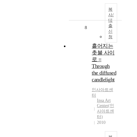
복
사/
대
출
8
신
청
흩어지는
촛불 사이
로 =
Through
the diffused
candlelight
인사아트센
터
Insa Art
Center(인
사아트센
터)
2010