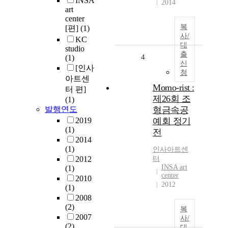
INSA
2014
art
center
복
[편]
(1)
사/
KC
대
studio
출
4
(1)
신
[인사
청
아트센
Momo-rist :
터 편]
제26회 조
(1)
발행연도
형금속공
2019
예회 정기
(1)
전
2014
(1)
인사아트센
2012
터
INSA art
(1)
center
2010
2012
(1)
2008
(2)
복
2007
사/
(2)
대