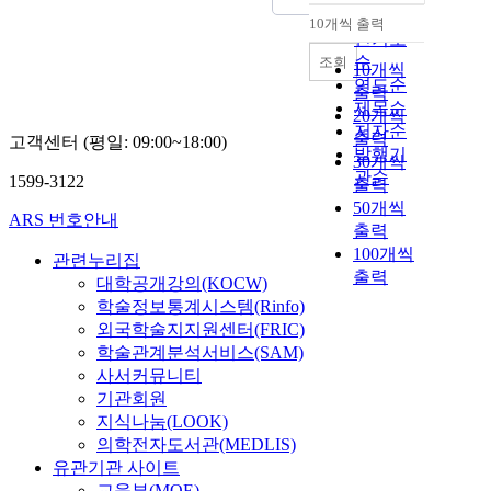
순
10개씩 출력
내림차순
인기도
순
조회
10개씩
연도순
출력
제목순
20개씩
저자순
출력
고객센터 (평일: 09:00~18:00)
발행기
30개씩
관순
1599-3122
출력
50개씩
ARS 번호안내
출력
100개씩
관련누리집
출력
대학공개강의(KOCW)
학술정보통계시스템(Rinfo)
외국학술지지원센터(FRIC)
학술관계분석서비스(SAM)
사서커뮤니티
기관회원
지식나눔(LOOK)
의학전자도서관(MEDLIS)
유관기관 사이트
교육부(MOE)