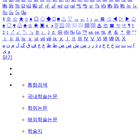
㎒
㎓
㎔
Ω
㏀
㏁
㎊
㎋
㎌
㏖
㏅
㎭
㎮
㎯
㏛
㎩
㎪
㎫
㎬
㏝
㏐
㏓
㏃
㏉
㏜
㏆
§
※
☆
★
○
●
◎
◇
◆
□
■
△
▽
→
←
↑
↓
↔
〓
◁
◀
▷
▶
♤
♠
♡
♥
♧
♣
⊙
◈
▣
◐
◑
▒
▤
▥
▨
▧
▦
▩
♨
☏
☎
☜
☞
¶
†
‡
↕
↗
↙
↖
↘
♭
♩
♪
♬
㉿
㈜
№
㏇
™
㏂
㏘
℡
＃
＆
＊
＠
ª
º
ⅰ
ⅱ
ⅲ
ⅳ
ⅴ
ⅵ
ⅶ
ⅷ
ⅸ
ⅹ
Ⅰ
Ⅱ
Ⅲ
Ⅳ
Ⅴ
Ⅵ
Ⅶ
Ⅷ
Ⅸ
Ⅹ
ا
ب
ت
ث
ج
ح
خ
د
ذ
ر
ز
س
ش
ص
ض
ط
ظ
ع
غ
ف
ق
ک
ل
م
ن
ه
و
ی
닫기
통합검색
국내학술논문
학위논문
해외학술논문
학술지