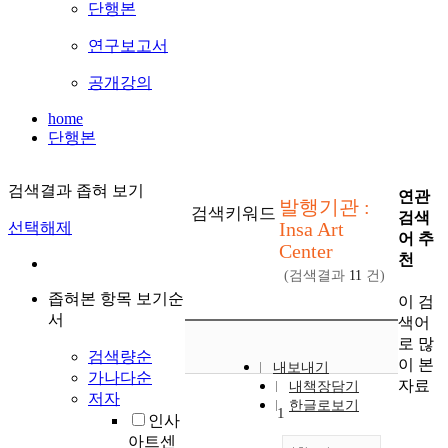
단행본
연구보고서
공개강의
home
단행본
검색결과 좁혀 보기
연관
발행기관 :
검색키워드
검색
Insa Art
선택해제
어 추
Center
천
(검색결과
11
건)
좁혀본 항목 보기순
이 검
서
색어
로 많
검색량순
이 본
내보내기
가나다순
자료
내책장담기
저자
한글로보기
1
인사
아트센