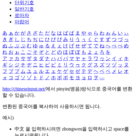
단위기호
일반기호
로마자
아랍어
あ
ぁ
か
が
さ
ざ
た
だ
な
は
ば
ぱ
ま
や
ゃ
ら
わ
ゎ
ん
い
ぃ
き
ぎ
し
じ
ち
ぢ
に
ひ
び
ぴ
み
り
う
ぅ
く
ぐ
す
ず
つ
づ
っ
ぬ
ふ
ぶ
ぷ
む
ゆ
ゅ
る
え
ぇ
け
げ
せ
ぜ
て
で
ね
へ
べ
ぺ
め
れ
お
ぉ
こ
ご
そ
ぞ
と
ど
の
ほ
ぼ
ぽ
も
よ
ょ
ろ
を
ア
ァ
カ
サ
ザ
タ
ダ
ナ
ハ
バ
パ
マ
ヤ
ャ
ラ
ワ
ヮ
ン
イ
ィ
キ
ギ
シ
ジ
チ
ヂ
ニ
ヒ
ビ
ピ
ミ
リ
ウ
ゥ
ク
グ
ス
ズ
ツ
ヅ
ッ
ヌ
フ
ブ
プ
ム
ユ
ュ
ル
エ
ェ
ケ
ゲ
セ
ゼ
テ
デ
ヘ
ベ
ペ
メ
レ
オ
ォ
コ
ゴ
ソ
ゾ
ト
ド
ノ
ホ
ボ
ポ
モ
ヨ
ョ
ロ
ヲ
―
http://chineseinput.net/
에서 pinyin(병음)방식으로 중국어를 변환
할 수 있습니다.
변환된 중국어를 복사하여 사용하시면 됩니다.
예시)
中文 을 입력하시려면
zhongwen
을 입력하시고 space를
누르시면됩니다.