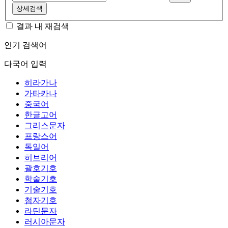
상세검색
결과 내 재검색
인기 검색어
다국어 입력
히라가나
가타카나
중국어
한글고어
그리스문자
프랑스어
독일어
히브리어
괄호기호
학술기호
기술기호
첨자기호
라틴문자
러시아문자