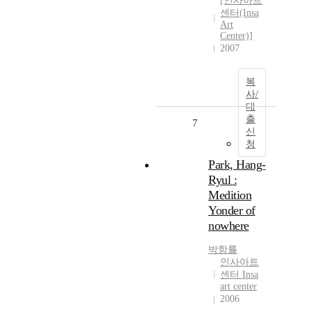
[인사아트
센터(Insa
Art
Center)]
2007
복
사/
대
출
7
신
청
Park, Hang-
Ryul :
Medition
Yonder of
nowhere
박항률
인사아트
센터 Insa
art center
2006