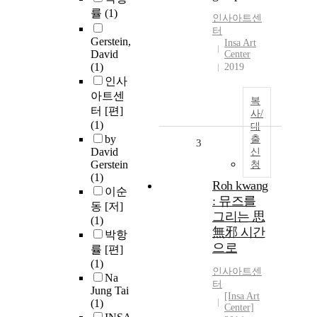
률
(1)
인사아트센
터
Gerstein,
Insa Art
David
Center
(1)
2019
인사
아트센
복
터 [편]
사/
(1)
대
by
출
3
David
신
Gerstein
청
(1)
Roh kwang
이순
: 뮤즈를
동 [저]
그리는 思
(1)
無邪 시간
박항
으로
률 [편]
(1)
인사아트센
Na
터
Jung Tai
[Insa Art
(1)
Center]