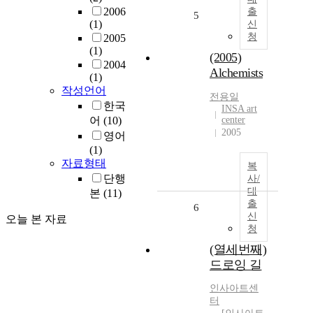
2006
출
5
(1)
신
청
2005
(1)
(2005)
2004
Alchemists
(1)
작성언어
전용일
한국
INSA art
어
(10)
center
2005
영어
(1)
자료형태
복
단행
사/
대
본
(11)
출
6
신
오늘 본 자료
청
(열세번째)
드로잉 길
인사아트센
터