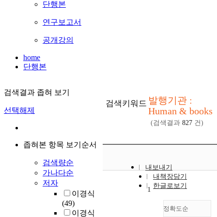
단행본
연구보고서
공개강의
home
단행본
검색결과 좁혀 보기
발행기관 :
검색키워드
Human & books
선택해제
(검색결과
827
건)
좁혀본 항목 보기순서
검색량순
내보내기
가나다순
내책장담기
저자
한글로보기
1
이경식
(49)
정확도순
이경식