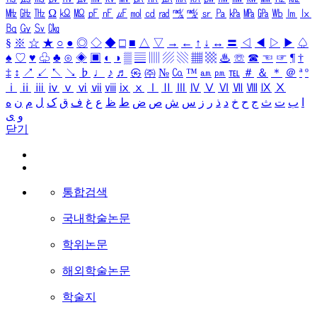
㎒
㎓
㎔
Ω
㏀
㏁
㎊
㎋
㎌
㏖
㏅
㎭
㎮
㎯
㏛
㎩
㎪
㎫
㎬
㏝
㏐
㏓
㏃
㏉
㏜
㏆
§
※
☆
★
○
●
◎
◇
◆
□
■
△
▽
→
←
↑
↓
↔
〓
◁
◀
▷
▶
♤
♠
♡
♥
♧
♣
⊙
◈
▣
◐
◑
▒
▤
▥
▨
▧
▦
▩
♨
☏
☎
☜
☞
¶
†
‡
↕
↗
↙
↖
↘
♭
♩
♪
♬
㉿
㈜
№
㏇
™
㏂
㏘
℡
＃
＆
＊
＠
ª
º
ⅰ
ⅱ
ⅲ
ⅳ
ⅴ
ⅵ
ⅶ
ⅷ
ⅸ
ⅹ
Ⅰ
Ⅱ
Ⅲ
Ⅳ
Ⅴ
Ⅵ
Ⅶ
Ⅷ
Ⅸ
Ⅹ
ا
ب
ت
ث
ج
ح
خ
د
ذ
ر
ز
س
ش
ص
ض
ط
ظ
ع
غ
ف
ق
ک
ل
م
ن
ه
و
ی
닫기
통합검색
국내학술논문
학위논문
해외학술논문
학술지