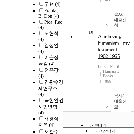
2000
구현
(4)
Franks,
복사/
B. Don
(4)
대출신
Pica, Rae
청
(4)
10
오현석
A believing
(4)
humanism : my
임정연
testament,
(4)
1902-1965
이은정
옮김
(4)
Buber, Martin
전은강
Humanity
(4)
Books
1999
김광수경
제연구소
(4)
복사/
북한인권
대출신
시민연합
청
(4)
채경석
지음
(4)
내보내기
서찬주
내책장담기