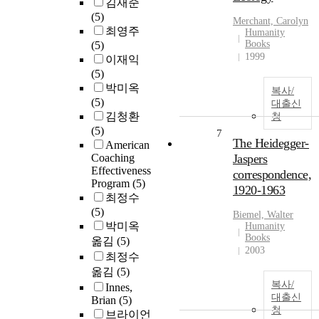
김재준
(5)
Merchant, Carolyn
최영주
Humanity
Books
(5)
1999
이재익
(5)
박미옥
복사/
(5)
대출신
김청환
청
(5)
7
The Heidegger-
American
Coaching
Jaspers
Effectiveness
correspondence,
Program
(5)
1920-1963
최정수
(5)
Biemel, Walter
박미옥
Humanity
Books
옮김
(5)
2003
최정수
옮김
(5)
복사/
Innes,
대출신
Brian
(5)
청
브라이언