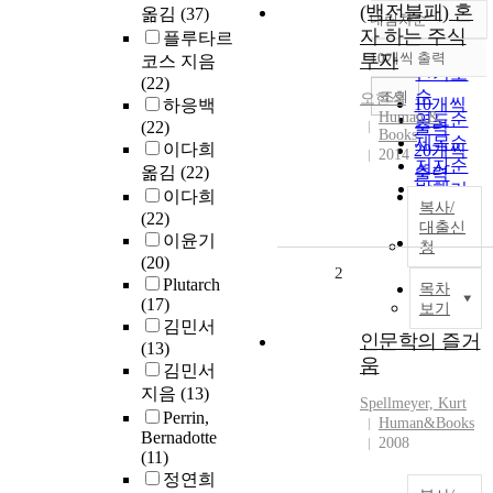
(백전불패) 혼
옮김
(37)
내림차순
정확도
자 하는 주식
플루타르
순
투자
10개씩 출력
코스 지음
내림차순
인기도
(22)
순
조회
오현석
10개씩
하응백
Human &
연도순
(22)
출력
Books
제목순
이다희
20개씩
2014
저자순
옮김
(22)
출력
발행기
이다희
30개씩
복사/
관순
(22)
출력
대출신
이윤기
50개씩
청
(20)
출력
2
Plutarch
100개씩
목차
(17)
보기
출력
김민서
인문학의 즐거
(13)
움
김민서
지음
(13)
Spellmeyer, Kurt
Perrin,
Human&Books
Bernadotte
2008
(11)
정연희