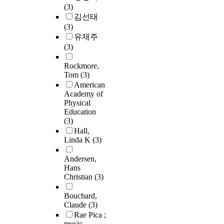
(3)
김선태
(3)
유재주
(3)
Rockmore,
Tom
(3)
American
Academy of
Physical
Education
(3)
Hall,
Linda K
(3)
Andersen,
Hans
Christian
(3)
Bouchard,
Claude
(3)
Rae Pica ;
music