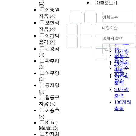
한글로보기
(4)
이숭원
지음
(4)
정확도순
오현석
내림차순
지음
(4)
정확도
이재익
순
10개씩 출력
내림차순
옮김
(4)
인기도
채경석
순
조회
10개씩
(3)
연도순
출력
황주리
제목순
20개씩
(3)
저자순
출력
이무영
발행기
30개씩
(3)
관순
출력
공지영
50개씩
(3)
출력
황동규
100개씩
지음
(3)
출력
이승호
(3)
Buber,
Martin
(3)
장정희