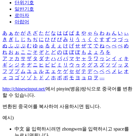
단위기호
일반기호
로마자
아랍어
あ
ぁ
か
が
さ
ざ
た
だ
な
は
ば
ぱ
ま
や
ゃ
ら
わ
ゎ
ん
い
ぃ
き
ぎ
し
じ
ち
ぢ
に
ひ
び
ぴ
み
り
う
ぅ
く
ぐ
す
ず
つ
づ
っ
ぬ
ふ
ぶ
ぷ
む
ゆ
ゅ
る
え
ぇ
け
げ
せ
ぜ
て
で
ね
へ
べ
ぺ
め
れ
お
ぉ
こ
ご
そ
ぞ
と
ど
の
ほ
ぼ
ぽ
も
よ
ょ
ろ
を
ア
ァ
カ
サ
ザ
タ
ダ
ナ
ハ
バ
パ
マ
ヤ
ャ
ラ
ワ
ヮ
ン
イ
ィ
キ
ギ
シ
ジ
チ
ヂ
ニ
ヒ
ビ
ピ
ミ
リ
ウ
ゥ
ク
グ
ス
ズ
ツ
ヅ
ッ
ヌ
フ
ブ
プ
ム
ユ
ュ
ル
エ
ェ
ケ
ゲ
セ
ゼ
テ
デ
ヘ
ベ
ペ
メ
レ
オ
ォ
コ
ゴ
ソ
ゾ
ト
ド
ノ
ホ
ボ
ポ
モ
ヨ
ョ
ロ
ヲ
―
http://chineseinput.net/
에서 pinyin(병음)방식으로 중국어를 변환
할 수 있습니다.
변환된 중국어를 복사하여 사용하시면 됩니다.
예시)
中文 을 입력하시려면
zhongwen
을 입력하시고 space를
누르시면됩니다.