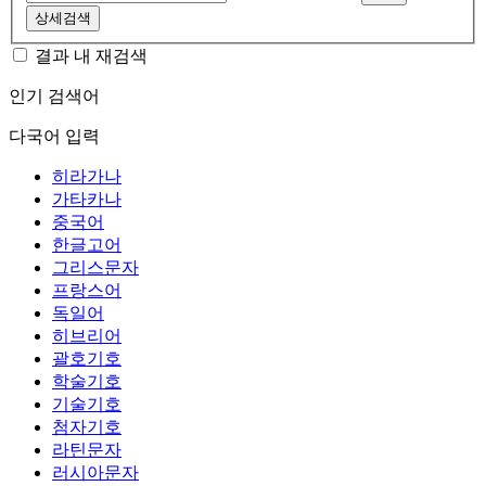
상세검색
결과 내 재검색
인기 검색어
다국어 입력
히라가나
가타카나
중국어
한글고어
그리스문자
프랑스어
독일어
히브리어
괄호기호
학술기호
기술기호
첨자기호
라틴문자
러시아문자