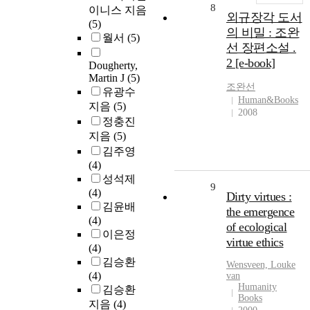
8
이니스 지음
외규장각 도서
(5)
의 비밀 : 조완
월서
(5)
선 장편소설 .
2 [e-book]
Dougherty,
Martin J
(5)
조완선
유광수
Human&Books
지음
(5)
2008
정충진
지음
(5)
김주영
(4)
성석제
9
(4)
Dirty virtues :
김윤배
the emergence
(4)
of ecological
이은정
virtue ethics
(4)
김승환
Wensveen, Louke
(4)
van
Humanity
김승환
Books
지음
(4)