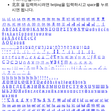
北京 을 입력하시려면
beijing
을 입력하시고 space를 누르
시면 됩니다.
ㅥ
ㅦ
ㅧ
ㅨ
ㅩ
ㅪ
ㅫ
ㅬ
ㅭ
ㅮ
ㅯ
ㅰ
ㅱ
ㅲ
ㅳ
ㅴ
ㅵ
ㅶ
ㅷ
ㅸ
ㅹ
ㅺ
ㅻ
ㅼ
ㅽ
ㅾ
ㅿ
ㆀ
ㆁ
ㆂ
ㆃ
ㆄ
ㆅ
ㆆ
ㆇ
ㆈ
ㆉ
ㆊ
ㆋ
ㆌ
ㆍ
ㆎ
Α
Β
Γ
Δ
Ε
Ζ
Η
Θ
Ι
Κ
Λ
Μ
Ν
Ξ
Ο
Π
Ρ
Σ
Τ
Υ
Φ
Χ
Ψ
Ω
α
β
γ
δ
ε
ζ
η
θ
ι
κ
λ
μ
ν
ξ
ο
π
ρ
σ
τ
υ
φ
χ
ψ
ω
á
à
Á
À
é
è
É
È
ç
Ç
ê
Ä
Ö
Ü
ä
ö
ü
ß
ְ
ֳ
ֲ
ֱ
ָ
ַ
ֵ
ֶ
ִ
ֹ
ּ
ֻ
ׂ
ׁ
ּ
ב
ה
נ
מ
צ
ת
ץ
ש
ד
ג
כ
ע
י
ח
ל
ך
ף
ק
ר
א
ט
ו
ן
ם
פ
‘
’
“
”
〔
〕
〈
〉
「
」
『
』
【
】
＂
（
）
［
］
｛
｝
±
×
÷
≠
≤
≥
∞
∴
♂
♀
∠
⊥
⌒
∂
∇
≡
≒
≪
≫
√
∽
∝
∵
∫
∬
∈
∋
⊆
⊇
⊂
⊃
∪
∩
∧
∨
￢
⇒
⇔
∀
∃
∮
∑
∏
＋
－
＜
＝
＞
、
。
·
‥
…
¨
〃
―
∥
＼
∼
´
～
ˇ
˘
˝
˚
˙
¸
˛
¡
¿
ː
！
＇
，
．
／
：
；
？
＾
＿
｀
｜
½
⅓
⅔
¼
¾
⅛
⅜
⅝
⅞
¹
²
³
⁴
ⁿ
₁
₂
₃
₄
Æ
Ð
Ħ
Ĳ
Ł
Ø
Œ
Þ
Ŧ
Ŋ
æ
đ
ð
ħ
ı
ĳ
ĸ
ŀ
ł
ø
œ
ß
þ
ŧ
ŋ
ŉ
А
Б
В
Г
Д
Е
Ё
Ж
З
И
Й
К
Л
М
Н
О
П
Р
С
Т
У
Ф
Х
Ц
Ч
Ш
Щ
Ъ
Ы
Ь
Э
Ю
Я
а
б
в
г
д
е
ё
ж
з
и
й
к
л
м
н
о
п
р
с
т
у
ф
х
ц
ч
ш
щ
ъ
ы
ь
э
ю
я
′
″
℃
Å
￠
￡
￥
¤
℉
‰
＄
％
Ｆ
￦
㎕
㎖
㎗
ℓ
㎘
㏄
㎣
㎤
㎥
㎦
㎙
㎚
㎛
㎜
㎝
㎞
㎟
㎠
㎡
㎢
㏊
㎍
㎎
㎏
㏏
㎈
㎉
㏈
㎧
㎨
㎰
㎱
㎲
㎳
㎴
㎵
㎶
㎷
㎸
㎹
㎀
㎁
㎂
㎃
㎄
㎺
㎻
㎽
㎾
㎿
㎐
㎑