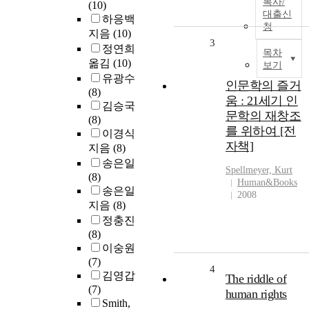
복사/
(10)
대출신
하응백
청
지음
(10)
3
정연희
목차
옮김
(10)
보기
유광수
인문학의 즐거
(8)
움 : 21세기 인
김승국
문학의 재창조
(8)
를 위하여 [전
이경식
자책]
지음
(8)
송은일
Spellmeyer, Kurt
(8)
Human&Books
송은일
2008
지음
(8)
정충진
(8)
이숭원
(7)
4
김영갑
The riddle of
(7)
human rights
Smith,