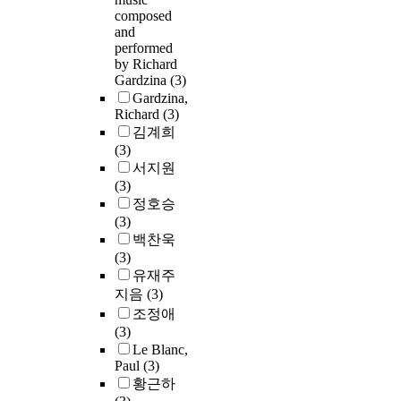
composed
and
performed
by Richard
Gardzina
(3)
Gardzina,
Richard
(3)
김계희
(3)
서지원
(3)
정호승
(3)
백찬욱
(3)
유재주
지음
(3)
조정애
(3)
Le Blanc,
Paul
(3)
황근하