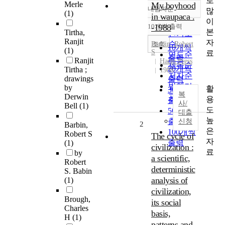
로
Merle
My boyhood
내림차순
많
정확도
(1)
in waupaca .
이
순
10개씩 출력
-1988
내림차순
본
Tirtha,
인기도
Ranjit
자
순
조회
Barbin, Robert
10개씩
(1)
S
료
연도순
출력
Ranjit
Harlo Press
제목순
20개씩
Tirtha ;
1988
저자순
drawings
출력
발행기
by
활
30개씩
복
Derwin
관순
용
출력
사/
Bell
(1)
도
50개씩
대출
높
출력
신청
2
Barbin,
은
100개씩
Robert S
The cycle of
자
출력
(1)
civilization :
료
by
a scientific,
Robert
deterministic
S. Babin
analysis of
(1)
civilization,
Brough,
its social
Charles
basis,
H
(1)
patterns and