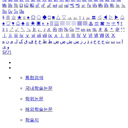
㎒
㎓
㎔
Ω
㏀
㏁
㎊
㎋
㎌
㏖
㏅
㎭
㎮
㎯
㏛
㎩
㎪
㎫
㎬
㏝
㏐
㏓
㏃
㏉
㏜
㏆
§
※
☆
★
○
●
◎
◇
◆
□
■
△
▽
→
←
↑
↓
↔
〓
◁
◀
▷
▶
♤
♠
♡
♥
♧
♣
⊙
◈
▣
◐
◑
▒
▤
▥
▨
▧
▦
▩
♨
☏
☎
☜
☞
¶
†
‡
↕
↗
↙
↖
↘
♭
♩
♪
♬
㉿
㈜
№
㏇
™
㏂
㏘
℡
＃
＆
＊
＠
ª
º
ⅰ
ⅱ
ⅲ
ⅳ
ⅴ
ⅵ
ⅶ
ⅷ
ⅸ
ⅹ
Ⅰ
Ⅱ
Ⅲ
Ⅳ
Ⅴ
Ⅵ
Ⅶ
Ⅷ
Ⅸ
Ⅹ
ا
ب
ت
ث
ج
ح
خ
د
ذ
ر
ز
س
ش
ص
ض
ط
ظ
ع
غ
ف
ق
ک
ل
م
ن
ه
و
ی
닫기
통합검색
국내학술논문
학위논문
해외학술논문
학술지