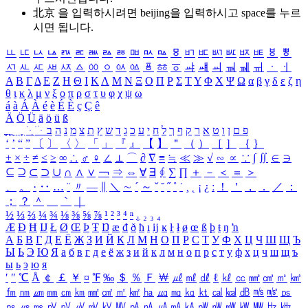
北京 을 입력하시려면
beijing
을 입력하시고 space를 누르
시면 됩니다.
ㅥ
ㅦ
ㅧ
ㅨ
ㅩ
ㅪ
ㅫ
ㅬ
ㅭ
ㅮ
ㅯ
ㅰ
ㅱ
ㅲ
ㅳ
ㅴ
ㅵ
ㅶ
ㅷ
ㅸ
ㅹ
ㅺ
ㅻ
ㅼ
ㅽ
ㅾ
ㅿ
ㆀ
ㆁ
ㆂ
ㆃ
ㆄ
ㆅ
ㆆ
ㆇ
ㆈ
ㆉ
ㆊ
ㆋ
ㆌ
ㆍ
ㆎ
Α
Β
Γ
Δ
Ε
Ζ
Η
Θ
Ι
Κ
Λ
Μ
Ν
Ξ
Ο
Π
Ρ
Σ
Τ
Υ
Φ
Χ
Ψ
Ω
α
β
γ
δ
ε
ζ
η
θ
ι
κ
λ
μ
ν
ξ
ο
π
ρ
σ
τ
υ
φ
χ
ψ
ω
á
à
Á
À
é
è
É
È
ç
Ç
ê
Ä
Ö
Ü
ä
ö
ü
ß
ְ
ֳ
ֲ
ֱ
ָ
ַ
ֵ
ֶ
ִ
ֹ
ּ
ֻ
ׂ
ׁ
ּ
ב
ה
נ
מ
צ
ת
ץ
ש
ד
ג
כ
ע
י
ח
ל
ך
ף
ק
ר
א
ט
ו
ן
ם
פ
‘
’
“
”
〔
〕
〈
〉
「
」
『
』
【
】
＂
（
）
［
］
｛
｝
±
×
÷
≠
≤
≥
∞
∴
♂
♀
∠
⊥
⌒
∂
∇
≡
≒
≪
≫
√
∽
∝
∵
∫
∬
∈
∋
⊆
⊇
⊂
⊃
∪
∩
∧
∨
￢
⇒
⇔
∀
∃
∮
∑
∏
＋
－
＜
＝
＞
、
。
·
‥
…
¨
〃
―
∥
＼
∼
´
～
ˇ
˘
˝
˚
˙
¸
˛
¡
¿
ː
！
＇
，
．
／
：
；
？
＾
＿
｀
｜
½
⅓
⅔
¼
¾
⅛
⅜
⅝
⅞
¹
²
³
⁴
ⁿ
₁
₂
₃
₄
Æ
Ð
Ħ
Ĳ
Ł
Ø
Œ
Þ
Ŧ
Ŋ
æ
đ
ð
ħ
ı
ĳ
ĸ
ŀ
ł
ø
œ
ß
þ
ŧ
ŋ
ŉ
А
Б
В
Г
Д
Е
Ё
Ж
З
И
Й
К
Л
М
Н
О
П
Р
С
Т
У
Ф
Х
Ц
Ч
Ш
Щ
Ъ
Ы
Ь
Э
Ю
Я
а
б
в
г
д
е
ё
ж
з
и
й
к
л
м
н
о
п
р
с
т
у
ф
х
ц
ч
ш
щ
ъ
ы
ь
э
ю
я
′
″
℃
Å
￠
￡
￥
¤
℉
‰
＄
％
Ｆ
￦
㎕
㎖
㎗
ℓ
㎘
㏄
㎣
㎤
㎥
㎦
㎙
㎚
㎛
㎜
㎝
㎞
㎟
㎠
㎡
㎢
㏊
㎍
㎎
㎏
㏏
㎈
㎉
㏈
㎧
㎨
㎰
㎱
㎲
㎳
㎴
㎵
㎶
㎷
㎸
㎹
㎀
㎁
㎂
㎃
㎄
㎺
㎻
㎽
㎾
㎿
㎐
㎑