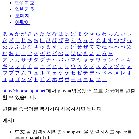
단위기호
일반기호
로마자
아랍어
あ
ぁ
か
が
さ
ざ
た
だ
な
は
ば
ぱ
ま
や
ゃ
ら
わ
ゎ
ん
い
ぃ
き
ぎ
し
じ
ち
ぢ
に
ひ
び
ぴ
み
り
う
ぅ
く
ぐ
す
ず
つ
づ
っ
ぬ
ふ
ぶ
ぷ
む
ゆ
ゅ
る
え
ぇ
け
げ
せ
ぜ
て
で
ね
へ
べ
ぺ
め
れ
お
ぉ
こ
ご
そ
ぞ
と
ど
の
ほ
ぼ
ぽ
も
よ
ょ
ろ
を
ア
ァ
カ
サ
ザ
タ
ダ
ナ
ハ
バ
パ
マ
ヤ
ャ
ラ
ワ
ヮ
ン
イ
ィ
キ
ギ
シ
ジ
チ
ヂ
ニ
ヒ
ビ
ピ
ミ
リ
ウ
ゥ
ク
グ
ス
ズ
ツ
ヅ
ッ
ヌ
フ
ブ
プ
ム
ユ
ュ
ル
エ
ェ
ケ
ゲ
セ
ゼ
テ
デ
ヘ
ベ
ペ
メ
レ
オ
ォ
コ
ゴ
ソ
ゾ
ト
ド
ノ
ホ
ボ
ポ
モ
ヨ
ョ
ロ
ヲ
―
http://chineseinput.net/
에서 pinyin(병음)방식으로 중국어를 변환
할 수 있습니다.
변환된 중국어를 복사하여 사용하시면 됩니다.
예시)
中文 을 입력하시려면
zhongwen
을 입력하시고 space를
누르시면됩니다.