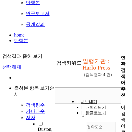
단행본
연구보고서
공개강의
home
단행본
검색결과 좁혀 보기
연
발행기관 :
검색키워드
관
Harlo Press
선택해제
검
(검색결과
4
건)
색
어
좁혀본 항목 보기순
추
서
천
내보내기
검색량순
이
내책장담기
가나다순
한글로보기
검
1
저자
색
어
정확도순
Duston,