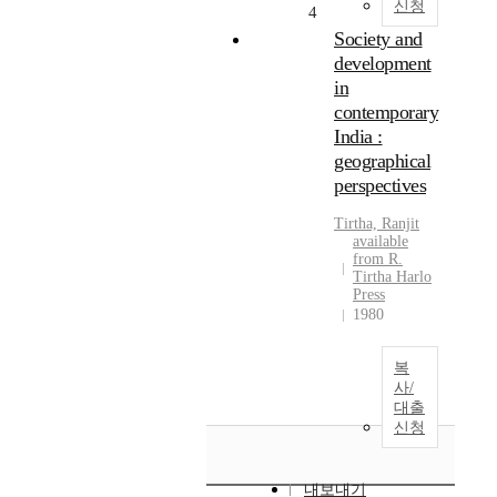
신청
4
Society and
development
in
contemporary
India :
geographical
perspectives
Tirtha, Ranjit
available
from R.
Tirtha Harlo
Press
1980
복
사/
대출
신청
내보내기