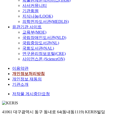
학술관계분석서비스(SAM)
사서커뮤니티
기관회원
지식나눔(LOOK)
의학전자도서관(MEDLIS)
유관기관 사이트
교육부(MOE)
국립장애인도서관(NLD)
국립중앙도서관(NL)
국회도서관(NAL)
연구윤리정보포털(CRE)
사이언스온 (ScienceON)
이용약관
개인정보처리방침
개인정보 재동의
기관소개
저작물 게시중단요청
41061 대구광역시 동구 동내로 64(동내동1119) KERIS빌딩