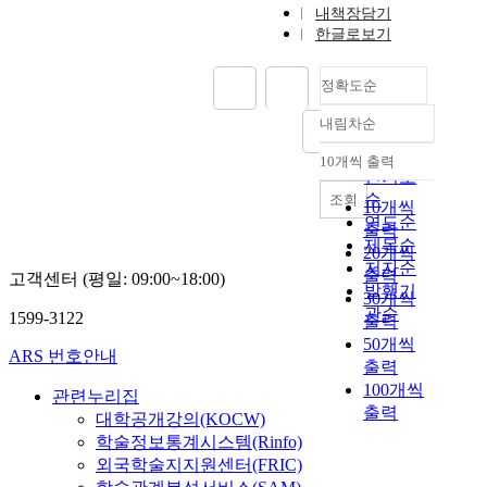
내책장담기
한글로보기
정확도순
내림차순
정확도
순
10개씩 출력
내림차순
인기도
순
조회
10개씩
연도순
출력
제목순
20개씩
저자순
출력
고객센터 (평일: 09:00~18:00)
발행기
30개씩
관순
1599-3122
출력
50개씩
ARS 번호안내
출력
100개씩
관련누리집
출력
대학공개강의(KOCW)
학술정보통계시스템(Rinfo)
외국학술지지원센터(FRIC)