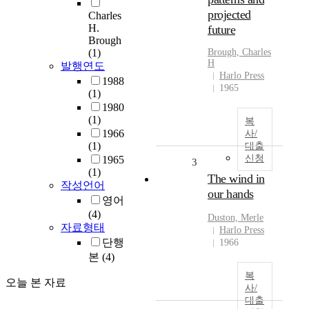
projected
Charles
H.
future
Brough
(1)
Brough, Charles
H
발행연도
Harlo Press
1988
1965
(1)
1980
(1)
복
1966
사/
(1)
대출
신청
1965
3
(1)
The wind in
작성언어
our hands
영어
(4)
Duston, Merle
자료형태
Harlo Press
단행
1966
본
(4)
복
오늘 본 자료
사/
대출