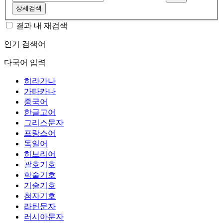
상세검색
결과 내 재검색
인기 검색어
다국어 입력
히라가나
가타카나
중국어
한글고어
그리스문자
프랑스어
독일어
히브리어
괄호기호
학술기호
기술기호
첨자기호
라틴문자
러시아문자