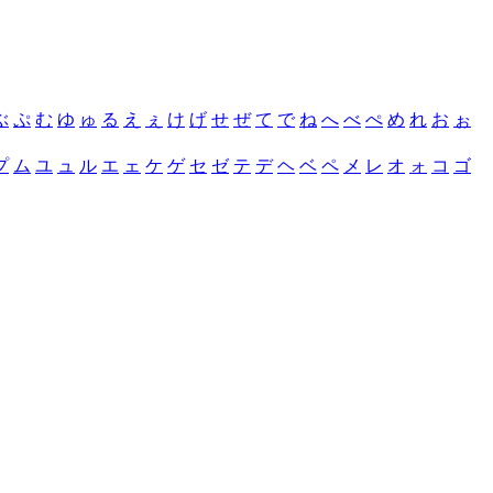
ぶ
ぷ
む
ゆ
ゅ
る
え
ぇ
け
げ
せ
ぜ
て
で
ね
へ
べ
ぺ
め
れ
お
ぉ
プ
ム
ユ
ュ
ル
エ
ェ
ケ
ゲ
セ
ゼ
テ
デ
ヘ
ベ
ペ
メ
レ
オ
ォ
コ
ゴ