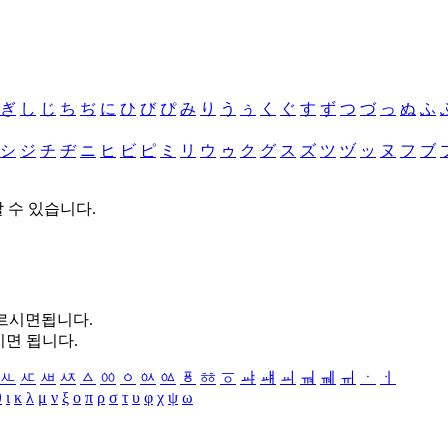
ぎ
し
じ
ち
ぢ
に
ひ
び
ぴ
み
り
う
ぅ
く
ぐ
す
ず
つ
づ
っ
ぬ
ふ
シ
ジ
チ
ヂ
ニ
ヒ
ビ
ピ
ミ
リ
ウ
ゥ
ク
グ
ス
ズ
ツ
ヅ
ッ
ヌ
フ
ブ
할 수 있습니다.
누르시면됩니다.
시면 됩니다.
ㅻ
ㅼ
ㅽ
ㅾ
ㅿ
ㆀ
ㆁ
ㆂ
ㆃ
ㆄ
ㆅ
ㆆ
ㆇ
ㆈ
ㆉ
ㆊ
ㆋ
ㆌ
ㆍ
ㆎ
θ
ι
κ
λ
μ
ν
ξ
ο
π
ρ
σ
τ
υ
φ
χ
ψ
ω