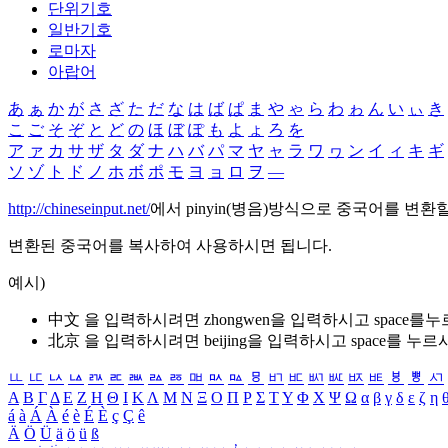
단위기호
일반기호
로마자
아랍어
あ
ぁ
か
が
さ
ざ
た
だ
な
は
ば
ぱ
ま
や
ゃ
ら
わ
ゎ
ん
い
ぃ
き
こ
ご
そ
ぞ
と
ど
の
ほ
ぼ
ぽ
も
よ
ょ
ろ
を
ア
ァ
カ
サ
ザ
タ
ダ
ナ
ハ
バ
パ
マ
ヤ
ャ
ラ
ワ
ヮ
ン
イ
ィ
キ
ギ
ソ
ゾ
ト
ド
ノ
ホ
ボ
ポ
モ
ヨ
ョ
ロ
ヲ
―
http://chineseinput.net/
에서 pinyin(병음)방식으로 중국어를 변환
변환된 중국어를 복사하여 사용하시면 됩니다.
예시)
中文 을 입력하시려면
zhongwen
을 입력하시고 space를
北京 을 입력하시려면
beijing
을 입력하시고 space를 누르
ㅥ
ㅦ
ㅧ
ㅨ
ㅩ
ㅪ
ㅫ
ㅬ
ㅭ
ㅮ
ㅯ
ㅰ
ㅱ
ㅲ
ㅳ
ㅴ
ㅵ
ㅶ
ㅷ
ㅸ
ㅹ
ㅺ
Α
Β
Γ
Δ
Ε
Ζ
Η
Θ
Ι
Κ
Λ
Μ
Ν
Ξ
Ο
Π
Ρ
Σ
Τ
Υ
Φ
Χ
Ψ
Ω
α
β
γ
δ
ε
ζ
η
á
à
Á
À
é
è
É
È
ç
Ç
ê
Ä
Ö
Ü
ä
ö
ü
ß