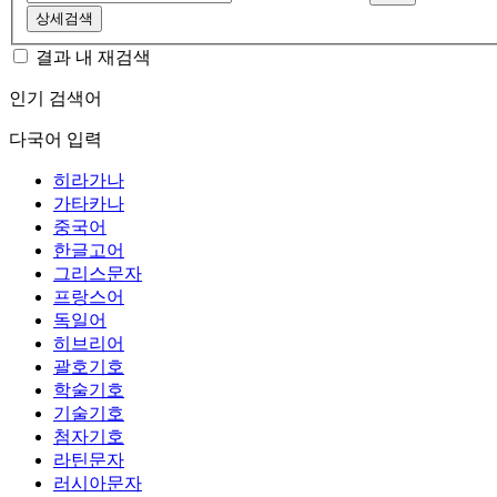
상세검색
결과 내 재검색
인기 검색어
다국어 입력
히라가나
가타카나
중국어
한글고어
그리스문자
프랑스어
독일어
히브리어
괄호기호
학술기호
기술기호
첨자기호
라틴문자
러시아문자