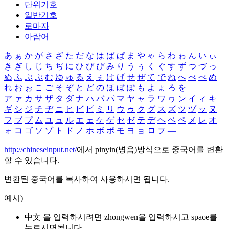
단위기호
일반기호
로마자
아랍어
あ
ぁ
か
が
さ
ざ
た
だ
な
は
ば
ぱ
ま
や
ゃ
ら
わ
ゎ
ん
い
ぃ
き
ぎ
し
じ
ち
ぢ
に
ひ
び
ぴ
み
り
う
ぅ
く
ぐ
す
ず
つ
づ
っ
ぬ
ふ
ぶ
ぷ
む
ゆ
ゅ
る
え
ぇ
け
げ
せ
ぜ
て
で
ね
へ
べ
ぺ
め
れ
お
ぉ
こ
ご
そ
ぞ
と
ど
の
ほ
ぼ
ぽ
も
よ
ょ
ろ
を
ア
ァ
カ
サ
ザ
タ
ダ
ナ
ハ
バ
パ
マ
ヤ
ャ
ラ
ワ
ヮ
ン
イ
ィ
キ
ギ
シ
ジ
チ
ヂ
ニ
ヒ
ビ
ピ
ミ
リ
ウ
ゥ
ク
グ
ス
ズ
ツ
ヅ
ッ
ヌ
フ
ブ
プ
ム
ユ
ュ
ル
エ
ェ
ケ
ゲ
セ
ゼ
テ
デ
ヘ
ベ
ペ
メ
レ
オ
ォ
コ
ゴ
ソ
ゾ
ト
ド
ノ
ホ
ボ
ポ
モ
ヨ
ョ
ロ
ヲ
―
http://chineseinput.net/
에서 pinyin(병음)방식으로 중국어를 변환
할 수 있습니다.
변환된 중국어를 복사하여 사용하시면 됩니다.
예시)
中文 을 입력하시려면
zhongwen
을 입력하시고 space를
누르시면됩니다.