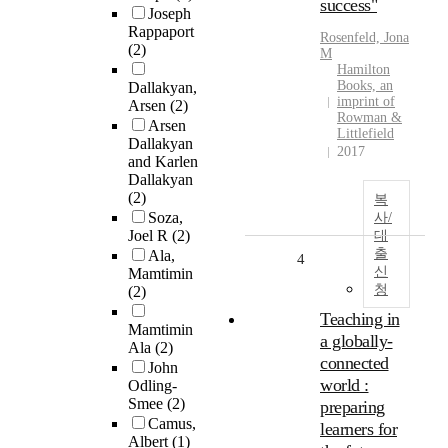
success"
Joseph
Rappaport
Rosenfeld, Jona
(2)
M
Hamilton
Books, an
Dallakyan,
imprint of
Arsen
(2)
Rowman &
Arsen
Littlefield
Dallakyan
2017
and Karlen
Dallakyan
(2)
복
Soza,
사/
Joel R
(2)
대
출
Ala,
4
신
Mamtimin
청
(2)
Teaching in
Mamtimin
a globally-
Ala
(2)
connected
John
world :
Odling-
Smee
(2)
preparing
Camus,
learners for
Albert
(1)