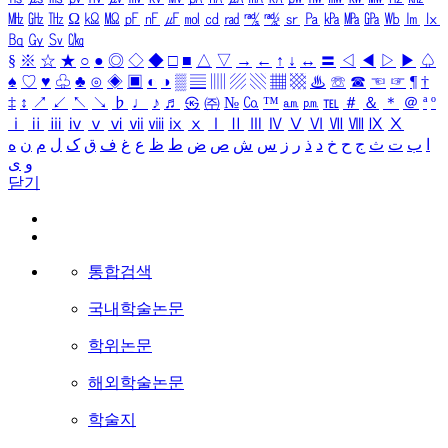
㎒
㎓
㎔
Ω
㏀
㏁
㎊
㎋
㎌
㏖
㏅
㎭
㎮
㎯
㏛
㎩
㎪
㎫
㎬
㏝
㏐
㏓
㏃
㏉
㏜
㏆
§
※
☆
★
○
●
◎
◇
◆
□
■
△
▽
→
←
↑
↓
↔
〓
◁
◀
▷
▶
♤
♠
♡
♥
♧
♣
⊙
◈
▣
◐
◑
▒
▤
▥
▨
▧
▦
▩
♨
☏
☎
☜
☞
¶
†
‡
↕
↗
↙
↖
↘
♭
♩
♪
♬
㉿
㈜
№
㏇
™
㏂
㏘
℡
＃
＆
＊
＠
ª
º
ⅰ
ⅱ
ⅲ
ⅳ
ⅴ
ⅵ
ⅶ
ⅷ
ⅸ
ⅹ
Ⅰ
Ⅱ
Ⅲ
Ⅳ
Ⅴ
Ⅵ
Ⅶ
Ⅷ
Ⅸ
Ⅹ
ا
ب
ت
ث
ج
ح
خ
د
ذ
ر
ز
س
ش
ص
ض
ط
ظ
ع
غ
ف
ق
ک
ل
م
ن
ه
و
ی
닫기
통합검색
국내학술논문
학위논문
해외학술논문
학술지