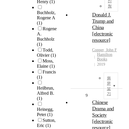
신
Henry
(1)
청
Buchholz,
Donald J.
Rogene A
Trump and
(1)
China
Rogene
[electronic
A.
Buchholz
resource]
(1)
Todd,
Copper, John F
Hamilton
Olivier
(1)
Books
Moss,
2019
Elaine
(1)
Francis
(1)
원
문
Heilbrun,
보
Alfred B.
기
9
(1)
Chinese
Drama and
Heinegg,
Peter
(1)
Society
Sutton,
[electronic
Eric
(1)
resource]