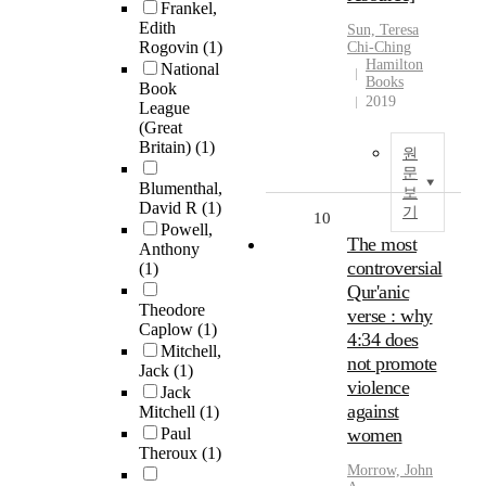
Frankel,
Edith
Sun, Teresa
Rogovin
(1)
Chi-Ching
Hamilton
National
Books
Book
2019
League
(Great
Britain)
(1)
원
문
Blumenthal,
보
David R
(1)
기
10
Powell,
The most
Anthony
controversial
(1)
Qur'anic
Theodore
verse : why
Caplow
(1)
4:34 does
Mitchell,
not promote
Jack
(1)
violence
Jack
against
Mitchell
(1)
Paul
women
Theroux
(1)
Morrow, John