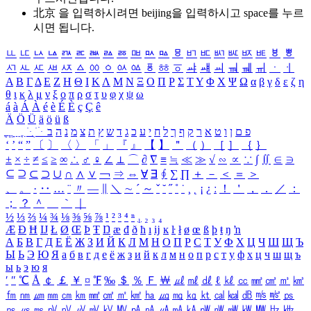
北京 을 입력하시려면
beijing
을 입력하시고 space를 누르
시면 됩니다.
ㅥ
ㅦ
ㅧ
ㅨ
ㅩ
ㅪ
ㅫ
ㅬ
ㅭ
ㅮ
ㅯ
ㅰ
ㅱ
ㅲ
ㅳ
ㅴ
ㅵ
ㅶ
ㅷ
ㅸ
ㅹ
ㅺ
ㅻ
ㅼ
ㅽ
ㅾ
ㅿ
ㆀ
ㆁ
ㆂ
ㆃ
ㆄ
ㆅ
ㆆ
ㆇ
ㆈ
ㆉ
ㆊ
ㆋ
ㆌ
ㆍ
ㆎ
Α
Β
Γ
Δ
Ε
Ζ
Η
Θ
Ι
Κ
Λ
Μ
Ν
Ξ
Ο
Π
Ρ
Σ
Τ
Υ
Φ
Χ
Ψ
Ω
α
β
γ
δ
ε
ζ
η
θ
ι
κ
λ
μ
ν
ξ
ο
π
ρ
σ
τ
υ
φ
χ
ψ
ω
á
à
Á
À
é
è
É
È
ç
Ç
ê
Ä
Ö
Ü
ä
ö
ü
ß
ְ
ֳ
ֲ
ֱ
ָ
ַ
ֵ
ֶ
ִ
ֹ
ּ
ֻ
ׂ
ׁ
ּ
ב
ה
נ
מ
צ
ת
ץ
ש
ד
ג
כ
ע
י
ח
ל
ך
ף
ק
ר
א
ט
ו
ן
ם
פ
‘
’
“
”
〔
〕
〈
〉
「
」
『
』
【
】
＂
（
）
［
］
｛
｝
±
×
÷
≠
≤
≥
∞
∴
♂
♀
∠
⊥
⌒
∂
∇
≡
≒
≪
≫
√
∽
∝
∵
∫
∬
∈
∋
⊆
⊇
⊂
⊃
∪
∩
∧
∨
￢
⇒
⇔
∀
∃
∮
∑
∏
＋
－
＜
＝
＞
、
。
·
‥
…
¨
〃
―
∥
＼
∼
´
～
ˇ
˘
˝
˚
˙
¸
˛
¡
¿
ː
！
＇
，
．
／
：
；
？
＾
＿
｀
｜
½
⅓
⅔
¼
¾
⅛
⅜
⅝
⅞
¹
²
³
⁴
ⁿ
₁
₂
₃
₄
Æ
Ð
Ħ
Ĳ
Ł
Ø
Œ
Þ
Ŧ
Ŋ
æ
đ
ð
ħ
ı
ĳ
ĸ
ŀ
ł
ø
œ
ß
þ
ŧ
ŋ
ŉ
А
Б
В
Г
Д
Е
Ё
Ж
З
И
Й
К
Л
М
Н
О
П
Р
С
Т
У
Ф
Х
Ц
Ч
Ш
Щ
Ъ
Ы
Ь
Э
Ю
Я
а
б
в
г
д
е
ё
ж
з
и
й
к
л
м
н
о
п
р
с
т
у
ф
х
ц
ч
ш
щ
ъ
ы
ь
э
ю
я
′
″
℃
Å
￠
￡
￥
¤
℉
‰
＄
％
Ｆ
￦
㎕
㎖
㎗
ℓ
㎘
㏄
㎣
㎤
㎥
㎦
㎙
㎚
㎛
㎜
㎝
㎞
㎟
㎠
㎡
㎢
㏊
㎍
㎎
㎏
㏏
㎈
㎉
㏈
㎧
㎨
㎰
㎱
㎲
㎳
㎴
㎵
㎶
㎷
㎸
㎹
㎀
㎁
㎂
㎃
㎄
㎺
㎻
㎽
㎾
㎿
㎐
㎑