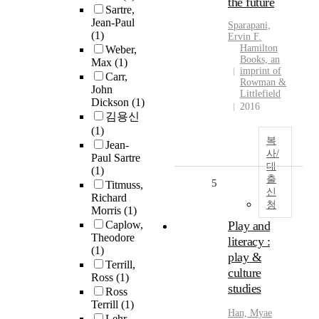
the future
Sartre,
Jean-Paul
Sparapani,
(1)
Ervin F.
Hamilton
Weber,
Books, an
Max
(1)
imprint of
Carr,
Rowman &
John
Littlefield
Dickson
(1)
2016
김용신
(1)
복
Jean-
사/
Paul Sartre
대
(1)
출
5
Titmuss,
신
Richard
청
Morris
(1)
Caplow,
Play and
Theodore
literacy :
(1)
play &
Terrill,
culture
Ross
(1)
studies
Ross
Terrill
(1)
Han, Myae
Lehr,