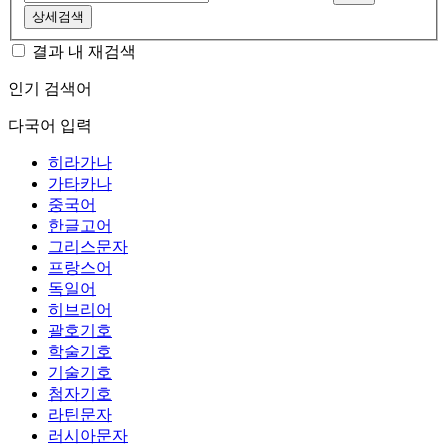
상세검색
결과 내 재검색
인기 검색어
다국어 입력
히라가나
가타카나
중국어
한글고어
그리스문자
프랑스어
독일어
히브리어
괄호기호
학술기호
기술기호
첨자기호
라틴문자
러시아문자