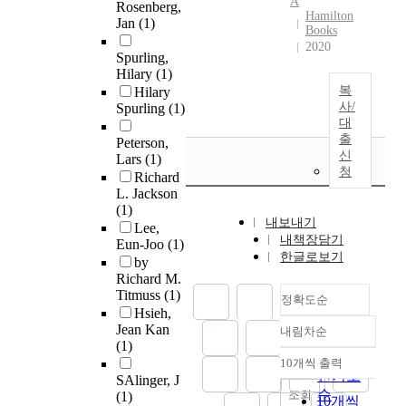
A
Rosenberg,
Hamilton
Jan
(1)
Books
2020
Spurling,
Hilary
(1)
복
Hilary
사/
Spurling
(1)
대
출
Peterson,
신
Lars
(1)
청
Richard
L. Jackson
(1)
내보내기
Lee,
내책장담기
Eun-Joo
(1)
한글로보기
by
Richard M.
Titmuss
(1)
정확도순
Hsieh,
Jean Kan
내림차순
정확도
(1)
순
10개씩 출력
내림차순
인기도
SAlinger, J
순
조회
(1)
10개씩