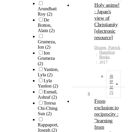
Holy anime!
Arundhati
: Japan's
Roy
(2)
view of
De
Christianity
Botton,
Alain
(2)
[electronic
resource]
Grumeza,
Ion
(2)
Drazen, Patrick
Hamilton
Ion
Books
Grumeza
2017
(2)
Yastion,
Lyla
(2)
원
Lyla
문
Yastion
(2)
보
Esmail,
기
3
Ashraf
(2)
From
Teresa
exclusion to
Chi-Ching
Sun
(2)
reciprocity :
"learning
Rappaport,
from
Joseph
(2)