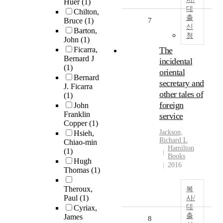
Huer
(1)
대
Chilton,
출
Bruce
(1)
7
신
Barton,
청
John
(1)
Ficarra,
The
Bernard J
incidental
(1)
oriental
Bernard
secretary and
J. Ficarra
other tales of
(1)
foreign
John
Franklin
service
Copper
(1)
Jackson,
Hsieh,
Richard L
Chiao-min
Hamilton
(1)
Books
Hugh
2016
Thomas
(1)
Theroux,
복
Paul
(1)
사/
대
Cyriax,
출
James
8