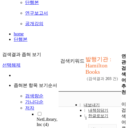
단행본
연구보고서
공개강의
home
단행본
검색결과 좁혀 보기
연
발행기관 :
검색키워드
관
Hamilton
선택해제
검
Books
색
(검색결과
203
건)
어
좁혀본 항목 보기순서
추
천
검색량순
가나다순
이
내보내기
저자
검
내책장담기
색
한글로보기
1
NetLibrary,
어
Inc
(4)