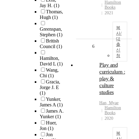
Hamilton
Jay H.
(1)
Books
Thomas,
2021
Hugh
(1)
복
Greenspan,
사/
Stephen
(1)
대
British
출
Council
(1)
6
신
청
Hamilton,
David L
(1)
Play and
Wang,
curriculum :
Chi
(1)
play &
Gracia,
culture
Jorge J. E
studies
(1)
Yunker,
Han, Myae
James A
(1)
Hamilton
James A.
Books
Yunker
(1)
2020
Huer,
Jon
(1)
복
Jon
사/