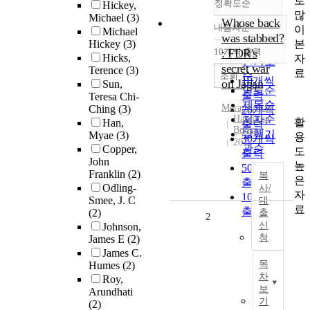
로
정확도순
Hickey,
많
Michael
(3)
Whose back
내림차순
이
Michael
정확도
was stabbed?
본
Hickey
(3)
순
10개씩 출력
: FDR's
내림차순
Hicks,
자
인기도
secret war
Terence
(3)
료
순
조회
10개씩
on Japan
Sun,
연도순
출력
Teresa Chi-
제목순
Mera, Koichi
Ching
(3)
20개씩
Hamilton
저자순
활
Han,
출력
Books
발행기
Myae
(3)
용
30개씩
2017
관순
Copper,
도
출력
John
높
50개씩
Franklin
(2)
복
은
출력
Odling-
사/
자
100개씩
Smee, J. C
대
료
출력
(2)
출
2
신
Johnson,
청
James E
(2)
James C.
목
Humes
(2)
차
Roy,
보
Arundhati
기
(2)