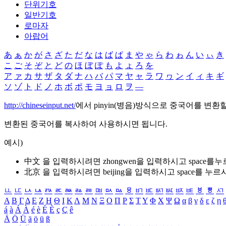
단위기호
일반기호
로마자
아랍어
あ
ぁ
か
が
さ
ざ
た
だ
な
は
ば
ぱ
ま
や
ゃ
ら
わ
ゎ
ん
い
ぃ
き
こ
ご
そ
ぞ
と
ど
の
ほ
ぼ
ぽ
も
よ
ょ
ろ
を
ア
ァ
カ
サ
ザ
タ
ダ
ナ
ハ
バ
パ
マ
ヤ
ャ
ラ
ワ
ヮ
ン
イ
ィ
キ
ギ
ソ
ゾ
ト
ド
ノ
ホ
ボ
ポ
モ
ヨ
ョ
ロ
ヲ
―
http://chineseinput.net/
에서 pinyin(병음)방식으로 중국어를 변환
변환된 중국어를 복사하여 사용하시면 됩니다.
예시)
中文 을 입력하시려면
zhongwen
을 입력하시고 space를
北京 을 입력하시려면
beijing
을 입력하시고 space를 누르
ㅥ
ㅦ
ㅧ
ㅨ
ㅩ
ㅪ
ㅫ
ㅬ
ㅭ
ㅮ
ㅯ
ㅰ
ㅱ
ㅲ
ㅳ
ㅴ
ㅵ
ㅶ
ㅷ
ㅸ
ㅹ
ㅺ
Α
Β
Γ
Δ
Ε
Ζ
Η
Θ
Ι
Κ
Λ
Μ
Ν
Ξ
Ο
Π
Ρ
Σ
Τ
Υ
Φ
Χ
Ψ
Ω
α
β
γ
δ
ε
ζ
η
á
à
Á
À
é
è
É
È
ç
Ç
ê
Ä
Ö
Ü
ä
ö
ü
ß