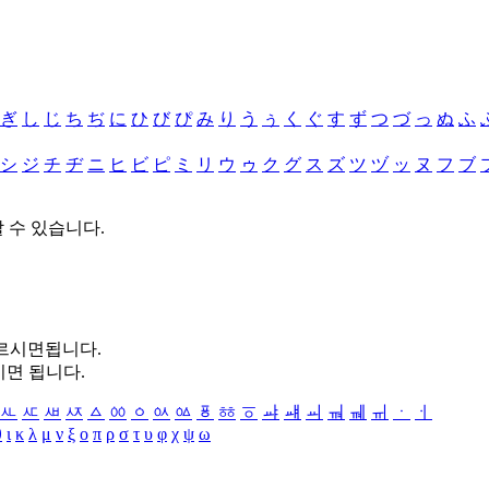
ぎ
し
じ
ち
ぢ
に
ひ
び
ぴ
み
り
う
ぅ
く
ぐ
す
ず
つ
づ
っ
ぬ
ふ
シ
ジ
チ
ヂ
ニ
ヒ
ビ
ピ
ミ
リ
ウ
ゥ
ク
グ
ス
ズ
ツ
ヅ
ッ
ヌ
フ
ブ
할 수 있습니다.
누르시면됩니다.
시면 됩니다.
ㅻ
ㅼ
ㅽ
ㅾ
ㅿ
ㆀ
ㆁ
ㆂ
ㆃ
ㆄ
ㆅ
ㆆ
ㆇ
ㆈ
ㆉ
ㆊ
ㆋ
ㆌ
ㆍ
ㆎ
θ
ι
κ
λ
μ
ν
ξ
ο
π
ρ
σ
τ
υ
φ
χ
ψ
ω