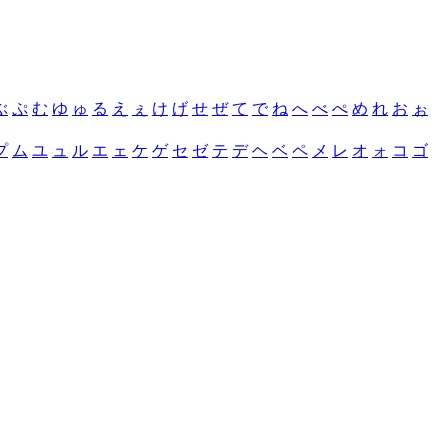
ぶ
ぷ
む
ゆ
ゅ
る
え
ぇ
け
げ
せ
ぜ
て
で
ね
へ
べ
ぺ
め
れ
お
ぉ
プ
ム
ユ
ュ
ル
エ
ェ
ケ
ゲ
セ
ゼ
テ
デ
ヘ
ベ
ペ
メ
レ
オ
ォ
コ
ゴ