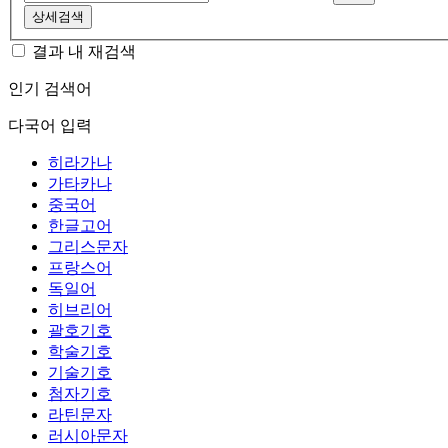
상세검색
결과 내 재검색
인기 검색어
다국어 입력
히라가나
가타카나
중국어
한글고어
그리스문자
프랑스어
독일어
히브리어
괄호기호
학술기호
기술기호
첨자기호
라틴문자
러시아문자