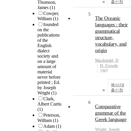
Thomson,
출신청
James
(1)
Cowper,
5
The Oceanic
William
(1)
languages : their
founded
on the
grammatical
publications
structure,
of the
vocabulary, and
English
origin
dialect
society and
Macdonald, D
on a large
H. Frowde
amount of
1907
material
never before
printed ; Ed.
복사/대
by Joseph
출신청
Wright
(1)
Clark,
6
Albert Curtis
Comparative
(1)
grammar of the
Peterson,
Greek language
William
(1)
Adam
(1)
Wright, Joseph