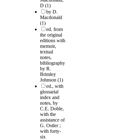
D
(1)
by D.
Macdonald
(1)
ed. from
the original
editions with
memoir,
textual
notes,
bibliography
by R.
Brimley
Johnson
(1)
ed., with
glossarial
index and
notes, by
C.E. Doble,
with the
assistance of
G. Ostler ;
with forty-
six