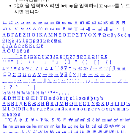
北京 을 입력하시려면
beijing
을 입력하시고 space를 누르
시면 됩니다.
ㅥ
ㅦ
ㅧ
ㅨ
ㅩ
ㅪ
ㅫ
ㅬ
ㅭ
ㅮ
ㅯ
ㅰ
ㅱ
ㅲ
ㅳ
ㅴ
ㅵ
ㅶ
ㅷ
ㅸ
ㅹ
ㅺ
ㅻ
ㅼ
ㅽ
ㅾ
ㅿ
ㆀ
ㆁ
ㆂ
ㆃ
ㆄ
ㆅ
ㆆ
ㆇ
ㆈ
ㆉ
ㆊ
ㆋ
ㆌ
ㆍ
ㆎ
Α
Β
Γ
Δ
Ε
Ζ
Η
Θ
Ι
Κ
Λ
Μ
Ν
Ξ
Ο
Π
Ρ
Σ
Τ
Υ
Φ
Χ
Ψ
Ω
α
β
γ
δ
ε
ζ
η
θ
ι
κ
λ
μ
ν
ξ
ο
π
ρ
σ
τ
υ
φ
χ
ψ
ω
á
à
Á
À
é
è
É
È
ç
Ç
ê
Ä
Ö
Ü
ä
ö
ü
ß
ְ
ֳ
ֲ
ֱ
ָ
ַ
ֵ
ֶ
ִ
ֹ
ּ
ֻ
ׂ
ׁ
ּ
ב
ה
נ
מ
צ
ת
ץ
ש
ד
ג
כ
ע
י
ח
ל
ך
ף
ק
ר
א
ט
ו
ן
ם
פ
‘
’
“
”
〔
〕
〈
〉
「
」
『
』
【
】
＂
（
）
［
］
｛
｝
±
×
÷
≠
≤
≥
∞
∴
♂
♀
∠
⊥
⌒
∂
∇
≡
≒
≪
≫
√
∽
∝
∵
∫
∬
∈
∋
⊆
⊇
⊂
⊃
∪
∩
∧
∨
￢
⇒
⇔
∀
∃
∮
∑
∏
＋
－
＜
＝
＞
、
。
·
‥
…
¨
〃
―
∥
＼
∼
´
～
ˇ
˘
˝
˚
˙
¸
˛
¡
¿
ː
！
＇
，
．
／
：
；
？
＾
＿
｀
｜
½
⅓
⅔
¼
¾
⅛
⅜
⅝
⅞
¹
²
³
⁴
ⁿ
₁
₂
₃
₄
Æ
Ð
Ħ
Ĳ
Ł
Ø
Œ
Þ
Ŧ
Ŋ
æ
đ
ð
ħ
ı
ĳ
ĸ
ŀ
ł
ø
œ
ß
þ
ŧ
ŋ
ŉ
А
Б
В
Г
Д
Е
Ё
Ж
З
И
Й
К
Л
М
Н
О
П
Р
С
Т
У
Ф
Х
Ц
Ч
Ш
Щ
Ъ
Ы
Ь
Э
Ю
Я
а
б
в
г
д
е
ё
ж
з
и
й
к
л
м
н
о
п
р
с
т
у
ф
х
ц
ч
ш
щ
ъ
ы
ь
э
ю
я
′
″
℃
Å
￠
￡
￥
¤
℉
‰
＄
％
Ｆ
￦
㎕
㎖
㎗
ℓ
㎘
㏄
㎣
㎤
㎥
㎦
㎙
㎚
㎛
㎜
㎝
㎞
㎟
㎠
㎡
㎢
㏊
㎍
㎎
㎏
㏏
㎈
㎉
㏈
㎧
㎨
㎰
㎱
㎲
㎳
㎴
㎵
㎶
㎷
㎸
㎹
㎀
㎁
㎂
㎃
㎄
㎺
㎻
㎽
㎾
㎿
㎐
㎑