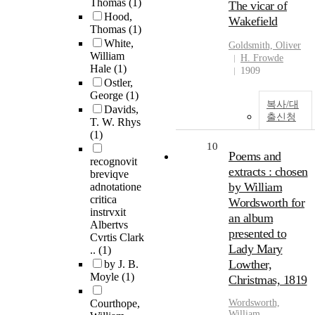
Thomas
(1)
The vicar of
Hood,
Wakefield
Thomas
(1)
White,
Goldsmith, Oliver
William
H. Frowde
Hale
(1)
1909
Ostler,
George
(1)
복사/대
Davids,
출신청
T. W. Rhys
(1)
10
Poems and
recognovit
extracts : chosen
breviqve
by William
adnotatione
critica
Wordsworth for
instrvxit
an album
Albertvs
presented to
Cvrtis Clark
Lady Mary
..
(1)
Lowther,
by J. B.
Moyle
(1)
Christmas, 1819
Courthope,
Wordsworth,
William