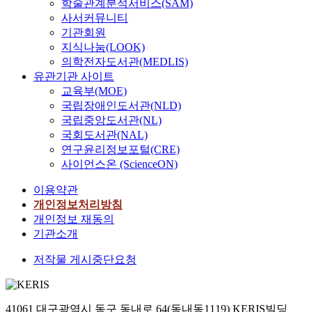
학술관계분석서비스(SAM)
사서커뮤니티
기관회원
지식나눔(LOOK)
의학전자도서관(MEDLIS)
유관기관 사이트
교육부(MOE)
국립장애인도서관(NLD)
국립중앙도서관(NL)
국회도서관(NAL)
연구윤리정보포털(CRE)
사이언스온 (ScienceON)
이용약관
개인정보처리방침
개인정보 재동의
기관소개
저작물 게시중단요청
41061 대구광역시 동구 동내로 64(동내동1119) KERIS빌딩