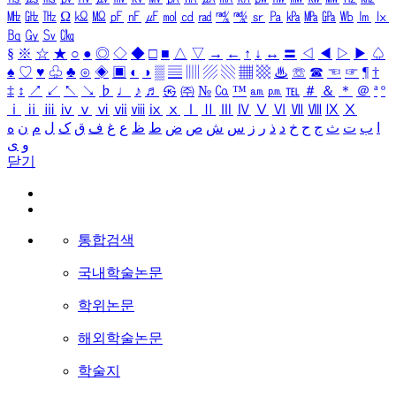
㎒
㎓
㎔
Ω
㏀
㏁
㎊
㎋
㎌
㏖
㏅
㎭
㎮
㎯
㏛
㎩
㎪
㎫
㎬
㏝
㏐
㏓
㏃
㏉
㏜
㏆
§
※
☆
★
○
●
◎
◇
◆
□
■
△
▽
→
←
↑
↓
↔
〓
◁
◀
▷
▶
♤
♠
♡
♥
♧
♣
⊙
◈
▣
◐
◑
▒
▤
▥
▨
▧
▦
▩
♨
☏
☎
☜
☞
¶
†
‡
↕
↗
↙
↖
↘
♭
♩
♪
♬
㉿
㈜
№
㏇
™
㏂
㏘
℡
＃
＆
＊
＠
ª
º
ⅰ
ⅱ
ⅲ
ⅳ
ⅴ
ⅵ
ⅶ
ⅷ
ⅸ
ⅹ
Ⅰ
Ⅱ
Ⅲ
Ⅳ
Ⅴ
Ⅵ
Ⅶ
Ⅷ
Ⅸ
Ⅹ
ا
ب
ت
ث
ج
ح
خ
د
ذ
ر
ز
س
ش
ص
ض
ط
ظ
ع
غ
ف
ق
ک
ل
م
ن
ه
و
ی
닫기
통합검색
국내학술논문
학위논문
해외학술논문
학술지