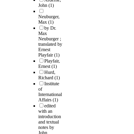
John
(1)
Neuburger,
Max
(1)
by Dr.
Max
Neuburger ;
translated by
Ernest
Playfair
(1)
Playfair,
Ernest
(1)
Hurd,
Richard
(1)
Institute
of
International
Affairs
(1)
edited
with an
introduction
and textual
notes by
John