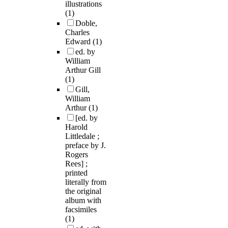
illustrations
(1)
Doble,
Charles
Edward
(1)
ed. by
William
Arthur Gill
(1)
Gill,
William
Arthur
(1)
[ed. by
Harold
Littledale ;
preface by J.
Rogers
Rees] ;
printed
literally from
the original
album with
facsimiles
(1)