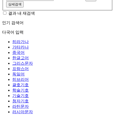
상세검색
결과 내 재검색
인기 검색어
다국어 입력
히라가나
가타카나
중국어
한글고어
그리스문자
프랑스어
독일어
히브리어
괄호기호
학술기호
기술기호
첨자기호
라틴문자
러시아문자