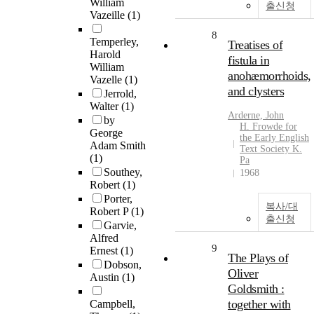
William
출신청
Vazeille
(1)
8
Temperley,
Treatises of
Harold
fistula in
William
anohæmorrhoids,
Vazelle
(1)
and clysters
Jerrold,
Walter
(1)
Arderne, John
by
H. Frowde for
George
the Early English
Adam Smith
Text Society K.
(1)
Pa
Southey,
1968
Robert
(1)
Porter,
복사/대
Robert P
(1)
출신청
Garvie,
Alfred
9
Ernest
(1)
The Plays of
Dobson,
Oliver
Austin
(1)
Goldsmith :
together with
Campbell,