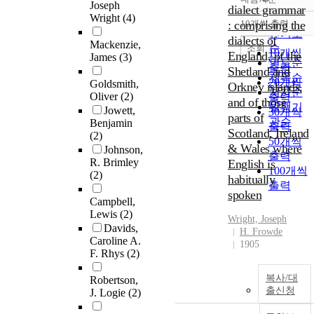
정확도
Joseph
dialect grammar
Wright
(4)
순
: comprising the
10개씩 출력
내림차순
인기도
dialects of
Mackenzie,
순
조회
10개씩
England, of the
James
(3)
연도순
출력
Shetland and
제목순
20개씩
Goldsmith,
Orkney islands,
저자순
Oliver
(2)
출력
and of those
발행기
Jowett,
30개씩
parts of
관순
Benjamin
출력
Scotland, Ireland
(2)
50개씩
& Wales where
Johnson,
출력
R. Brimley
English is
100개씩
(2)
habitually
출력
spoken
Campbell,
Lewis
(2)
Wright, Joseph
Davids,
H. Frowde
Caroline A.
1905
F. Rhys
(2)
복사/대
Robertson,
출신청
J. Logie
(2)