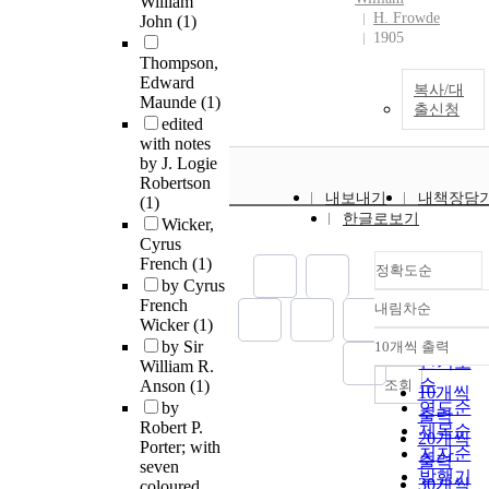
William
H. Frowde
John
(1)
1905
Thompson,
Edward
복사/대
Maunde
(1)
출신청
edited
with notes
by J. Logie
Robertson
내보내기
내책장담
(1)
한글로보기
Wicker,
Cyrus
French
(1)
정확도순
by Cyrus
French
내림차순
정확도
Wicker
(1)
순
by Sir
10개씩 출력
내림차순
인기도
William R.
순
조회
Anson
(1)
10개씩
by
연도순
출력
Robert P.
제목순
20개씩
Porter; with
저자순
출력
seven
발행기
30개씩
coloured