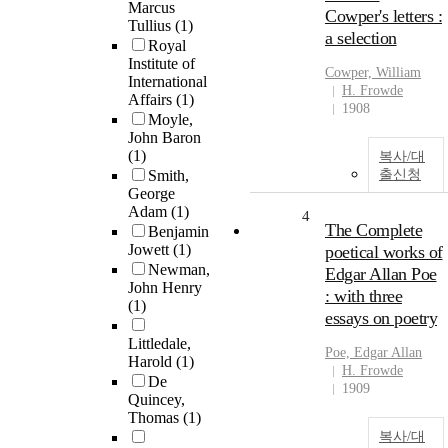
Marcus
Cowper's letters :
Tullius
(1)
a selection
Royal
Institute of
Cowper, William
International
H. Frowde
Affairs
(1)
1908
Moyle,
John Baron
(1)
복사/대
Smith,
출신청
George
Adam
(1)
4
The Complete
Benjamin
Jowett
(1)
poetical works of
Newman,
Edgar Allan Poe
John Henry
: with three
(1)
essays on poetry
Littledale,
Poe, Edgar Allan
Harold
(1)
H. Frowde
De
1909
Quincey,
Thomas
(1)
복사/대