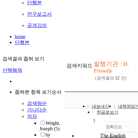
단행본
연구보고서
공개강의
home
단행본
검색결과 좁혀 보기
발행기관 : H.
검색키워드
Frowde
선택해제
(검색결과
52
건)
좁혀본 항목 보기순서
검색량순
내보내기
내책장담
가나다순
한글로보기
저자
1
Wright,
정확도순
Joseph
(5)
by
The English
내림차순