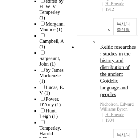
edited by
H. Frowde
H. W. V.
1912
Temperley
(1)
Morgann,
복사/대
Maurice
(1)
출신청
Campbell, A
7
Keltic researches
(1)
: studies in the
Sargeaunt,
history and
John
(1)
distribution of
by James
the ancient
Mackenzie
Goidelic
(1)
language and
Lucas, E.
V
(1)
peoples
Power,
D'Arcy
(1)
Nicholson, Edward
Williams Byron
Hunt,
H. Frowde
Leigh
(1)
1904
Temperley,
Harold
복사/대