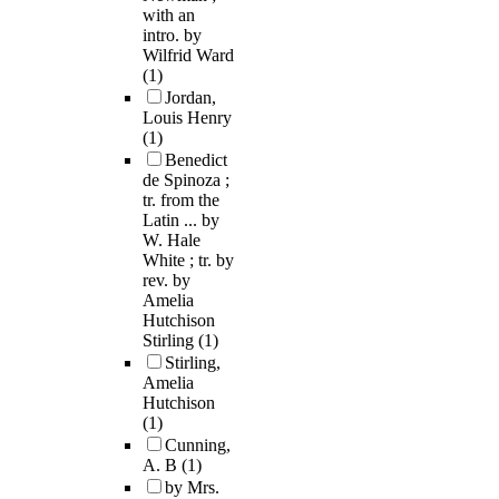
with an
intro. by
Wilfrid Ward
(1)
Jordan,
Louis Henry
(1)
Benedict
de Spinoza ;
tr. from the
Latin ... by
W. Hale
White ; tr. by
rev. by
Amelia
Hutchison
Stirling
(1)
Stirling,
Amelia
Hutchison
(1)
Cunning,
A. B
(1)
by Mrs.