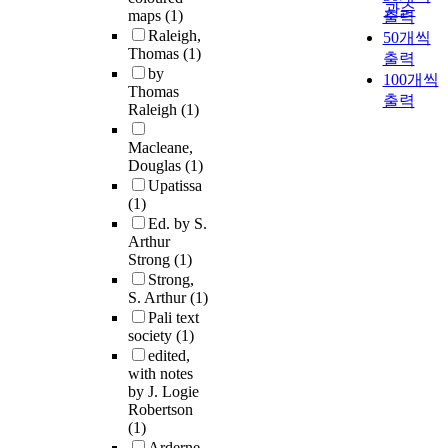
관순
maps
(1)
출력
Raleigh,
50개씩
Thomas
(1)
출력
by
100개씩
Thomas
출력
Raleigh
(1)
Macleane,
Douglas
(1)
Upatissa
(1)
Ed. by S.
Arthur
Strong
(1)
Strong,
S. Arthur
(1)
Pali text
society
(1)
edited,
with notes
by J. Logie
Robertson
(1)
Arderne,