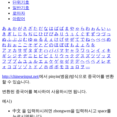
단위기호
일반기호
로마자
아랍어
あ
ぁ
か
が
さ
ざ
た
だ
な
は
ば
ぱ
ま
や
ゃ
ら
わ
ゎ
ん
い
ぃ
き
ぎ
し
じ
ち
ぢ
に
ひ
び
ぴ
み
り
う
ぅ
く
ぐ
す
ず
つ
づ
っ
ぬ
ふ
ぶ
ぷ
む
ゆ
ゅ
る
え
ぇ
け
げ
せ
ぜ
て
で
ね
へ
べ
ぺ
め
れ
お
ぉ
こ
ご
そ
ぞ
と
ど
の
ほ
ぼ
ぽ
も
よ
ょ
ろ
を
ア
ァ
カ
サ
ザ
タ
ダ
ナ
ハ
バ
パ
マ
ヤ
ャ
ラ
ワ
ヮ
ン
イ
ィ
キ
ギ
シ
ジ
チ
ヂ
ニ
ヒ
ビ
ピ
ミ
リ
ウ
ゥ
ク
グ
ス
ズ
ツ
ヅ
ッ
ヌ
フ
ブ
プ
ム
ユ
ュ
ル
エ
ェ
ケ
ゲ
セ
ゼ
テ
デ
ヘ
ベ
ペ
メ
レ
オ
ォ
コ
ゴ
ソ
ゾ
ト
ド
ノ
ホ
ボ
ポ
モ
ヨ
ョ
ロ
ヲ
―
http://chineseinput.net/
에서 pinyin(병음)방식으로 중국어를 변환
할 수 있습니다.
변환된 중국어를 복사하여 사용하시면 됩니다.
예시)
中文 을 입력하시려면
zhongwen
을 입력하시고 space를
누르시면됩니다.