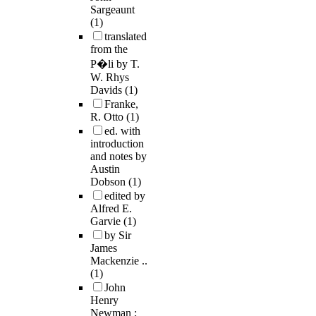
Sargeaunt
(1)
translated
from the
P�li by T.
W. Rhys
Davids
(1)
Franke,
R. Otto
(1)
ed. with
introduction
and notes by
Austin
Dobson
(1)
edited by
Alfred E.
Garvie
(1)
by Sir
James
Mackenzie ..
(1)
John
Henry
Newman ;