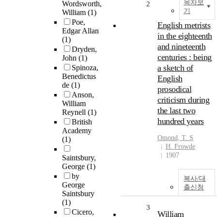
목차보
Wordsworth,
2
기
William
(1)
Poe,
English metrists
Edgar Allan
in the eighteenth
(1)
and nineteenth
Dryden,
centuries : being
John
(1)
a sketch of
Spinoza,
Benedictus
English
de
(1)
prosodical
Anson,
criticism during
William
the last two
Reynell
(1)
hundred years
British
Academy
Omond, T. S
(1)
H. Frowde
1907
Saintsbury,
George
(1)
by
복사/대
George
출신청
Saintsbury
(1)
3
Cicero,
William