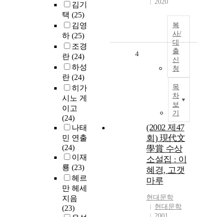
2020
김기
택
(25)
김영
복
사/
하
(25)
대
조경
출
4
란
(24)
신
하성
청
란
(24)
목
히가
차
시노 게
보
이고
기
(24)
(2002 제47
나태
회) 現代文
민 연출
(24)
學賞 수상
이재
소설집 : 이
룡
(23)
혜경, 고갯
헤르
마루
만 헤세
현대문학
지음
현대문학
(23)
2001