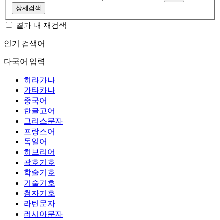
상세검색
결과 내 재검색
인기 검색어
다국어 입력
히라가나
가타카나
중국어
한글고어
그리스문자
프랑스어
독일어
히브리어
괄호기호
학술기호
기술기호
첨자기호
라틴문자
러시아문자