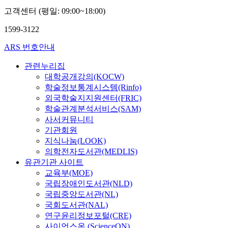
고객센터 (평일: 09:00~18:00)
1599-3122
ARS 번호안내
관련누리집
대학공개강의(KOCW)
학술정보통계시스템(Rinfo)
외국학술지지원센터(FRIC)
학술관계분석서비스(SAM)
사서커뮤니티
기관회원
지식나눔(LOOK)
의학전자도서관(MEDLIS)
유관기관 사이트
교육부(MOE)
국립장애인도서관(NLD)
국립중앙도서관(NL)
국회도서관(NAL)
연구윤리정보포털(CRE)
사이언스온 (ScienceON)