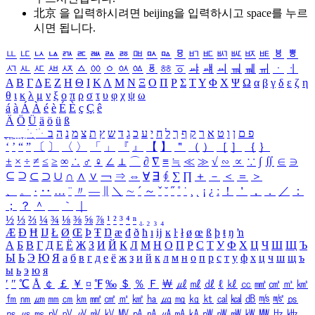
北京 을 입력하시려면
beijing
을 입력하시고 space를 누르
시면 됩니다.
ㅥ
ㅦ
ㅧ
ㅨ
ㅩ
ㅪ
ㅫ
ㅬ
ㅭ
ㅮ
ㅯ
ㅰ
ㅱ
ㅲ
ㅳ
ㅴ
ㅵ
ㅶ
ㅷ
ㅸ
ㅹ
ㅺ
ㅻ
ㅼ
ㅽ
ㅾ
ㅿ
ㆀ
ㆁ
ㆂ
ㆃ
ㆄ
ㆅ
ㆆ
ㆇ
ㆈ
ㆉ
ㆊ
ㆋ
ㆌ
ㆍ
ㆎ
Α
Β
Γ
Δ
Ε
Ζ
Η
Θ
Ι
Κ
Λ
Μ
Ν
Ξ
Ο
Π
Ρ
Σ
Τ
Υ
Φ
Χ
Ψ
Ω
α
β
γ
δ
ε
ζ
η
θ
ι
κ
λ
μ
ν
ξ
ο
π
ρ
σ
τ
υ
φ
χ
ψ
ω
á
à
Á
À
é
è
É
È
ç
Ç
ê
Ä
Ö
Ü
ä
ö
ü
ß
ְ
ֳ
ֲ
ֱ
ָ
ַ
ֵ
ֶ
ִ
ֹ
ּ
ֻ
ׂ
ׁ
ּ
ב
ה
נ
מ
צ
ת
ץ
ש
ד
ג
כ
ע
י
ח
ל
ך
ף
ק
ר
א
ט
ו
ן
ם
פ
‘
’
“
”
〔
〕
〈
〉
「
」
『
』
【
】
＂
（
）
［
］
｛
｝
±
×
÷
≠
≤
≥
∞
∴
♂
♀
∠
⊥
⌒
∂
∇
≡
≒
≪
≫
√
∽
∝
∵
∫
∬
∈
∋
⊆
⊇
⊂
⊃
∪
∩
∧
∨
￢
⇒
⇔
∀
∃
∮
∑
∏
＋
－
＜
＝
＞
、
。
·
‥
…
¨
〃
―
∥
＼
∼
´
～
ˇ
˘
˝
˚
˙
¸
˛
¡
¿
ː
！
＇
，
．
／
：
；
？
＾
＿
｀
｜
½
⅓
⅔
¼
¾
⅛
⅜
⅝
⅞
¹
²
³
⁴
ⁿ
₁
₂
₃
₄
Æ
Ð
Ħ
Ĳ
Ł
Ø
Œ
Þ
Ŧ
Ŋ
æ
đ
ð
ħ
ı
ĳ
ĸ
ŀ
ł
ø
œ
ß
þ
ŧ
ŋ
ŉ
А
Б
В
Г
Д
Е
Ё
Ж
З
И
Й
К
Л
М
Н
О
П
Р
С
Т
У
Ф
Х
Ц
Ч
Ш
Щ
Ъ
Ы
Ь
Э
Ю
Я
а
б
в
г
д
е
ё
ж
з
и
й
к
л
м
н
о
п
р
с
т
у
ф
х
ц
ч
ш
щ
ъ
ы
ь
э
ю
я
′
″
℃
Å
￠
￡
￥
¤
℉
‰
＄
％
Ｆ
￦
㎕
㎖
㎗
ℓ
㎘
㏄
㎣
㎤
㎥
㎦
㎙
㎚
㎛
㎜
㎝
㎞
㎟
㎠
㎡
㎢
㏊
㎍
㎎
㎏
㏏
㎈
㎉
㏈
㎧
㎨
㎰
㎱
㎲
㎳
㎴
㎵
㎶
㎷
㎸
㎹
㎀
㎁
㎂
㎃
㎄
㎺
㎻
㎽
㎾
㎿
㎐
㎑