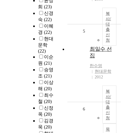
윤성
희
(23)
신경
복
사/
숙
(22)
대
이혜
출
5
경
(22)
신
현대
청
문학
최일수 선
(22)
집
이순
원
(21)
한수영
승영
현대문학
조
(21)
2012
이상
해
(20)
복
최수
사/
철
(20)
대
출
신정
6
신
옥
(20)
청
김경
욱
(20)
목