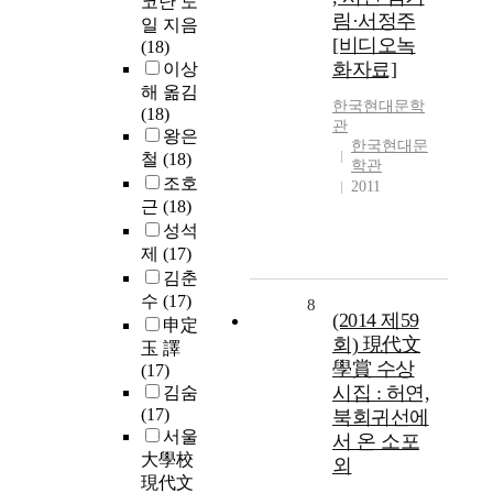
코난 도
림·서정주
일 지음
[비디오녹
(18)
화자료]
이상
해 옮김
한국현대문학
(18)
관
왕은
한국현대문
철
(18)
학관
조호
2011
근
(18)
성석
제
(17)
김춘
수
(17)
8
(2014 제59
申定
회) 現代文
玉 譯
學賞 수상
(17)
시집 : 허연,
김숨
(17)
북회귀선에
서울
서 온 소포
大學校
외
現代文