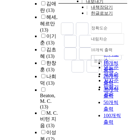
내보내기
김애
내책장담기
란
(13)
한글로보기
헤세,
헤르만
정확도순
(13)
이기
내림차순
정확도
춘
(13)
순
김초
10개씩 출력
내림차순
인기도
혜
(13)
순
조회
한창
10개씩
연도순
훈
(13)
출력
제목순
20개씩
나희
저자순
출력
덕
(13)
발행기
30개씩
관순
Beaton,
출력
M. C.
50개씩
(13)
출력
M. C.
100개씩
비턴 지
출력
음
(13)
이성
복
(12)