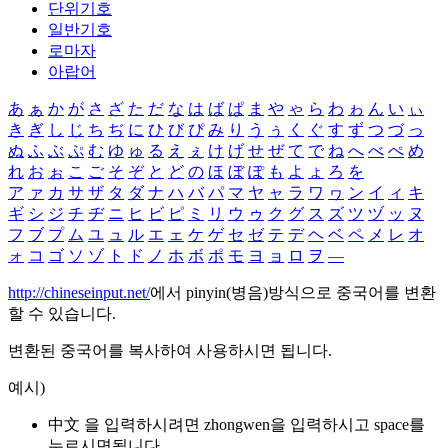
단위기호
일반기호
로마자
아랍어
あ
ぁ
か
が
さ
ざ
た
だ
な
は
ば
ぱ
ま
や
ゃ
ら
わ
ゎ
ん
い
ぃ
き
ぎ
し
じ
ち
ぢ
に
ひ
び
ぴ
み
り
う
ぅ
く
ぐ
す
ず
つ
づ
っ
ぬ
ふ
ぶ
ぷ
む
ゆ
ゅ
る
え
ぇ
け
げ
せ
ぜ
て
で
ね
へ
べ
ぺ
め
れ
お
ぉ
こ
ご
そ
ぞ
と
ど
の
ほ
ぼ
ぽ
も
よ
ょ
ろ
を
ア
ァ
カ
サ
ザ
タ
ダ
ナ
ハ
バ
パ
マ
ヤ
ャ
ラ
ワ
ヮ
ン
イ
ィ
キ
ギ
シ
ジ
チ
ヂ
ニ
ヒ
ビ
ピ
ミ
リ
ウ
ゥ
ク
グ
ス
ズ
ツ
ヅ
ッ
ヌ
フ
ブ
プ
ム
ユ
ュ
ル
エ
ェ
ケ
ゲ
セ
ゼ
テ
デ
ヘ
ベ
ペ
メ
レ
オ
ォ
コ
ゴ
ソ
ゾ
ト
ド
ノ
ホ
ボ
ポ
モ
ヨ
ョ
ロ
ヲ
―
http://chineseinput.net/
에서 pinyin(병음)방식으로 중국어를 변환
할 수 있습니다.
변환된 중국어를 복사하여 사용하시면 됩니다.
예시)
中文 을 입력하시려면
zhongwen
을 입력하시고 space를
누르시면됩니다.