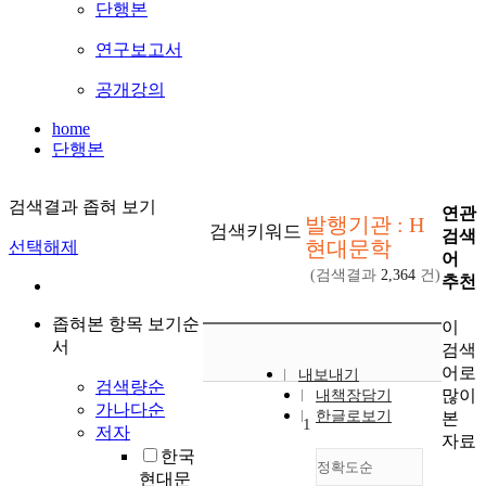
단행본
연구보고서
공개강의
home
단행본
검색결과 좁혀 보기
연관
발행기관 : H
검색키워드
검색
현대문학
선택해제
어
(검색결과
2,364
건)
추천
좁혀본 항목 보기순
이
서
검색
어로
내보내기
검색량순
많이
내책장담기
가나다순
한글로보기
본
1
저자
자료
한국
정확도순
현대문