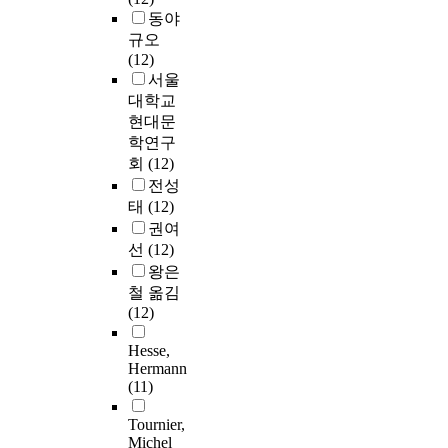
동야
규오
(12)
서울
대학교
현대문
학연구
회
(12)
전성
태
(12)
권여
선
(12)
왕은
철 옮김
(12)
Hesse,
Hermann
(11)
Tournier,
Michel