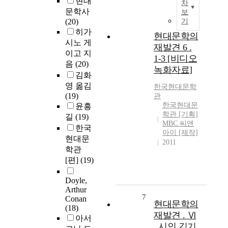
현대
차
문학사
보
(20)
기
히가
현대문학의
시노 게
재발견 6 .
이고 지
1-3 [비디오
음
(20)
녹화자료]
김화
영 옮김
한국현대문학
(19)
관
한국현대문
윤흥
학관 [기획]
길
(19)
MBC 씨앤
한국
아이 [제작]
현대문
2011
학관
[편]
(19)
Doyle,
Arthur
7
Conan
현대문학의
(18)
재발견 . Ⅵ
아서
, 시인 김기