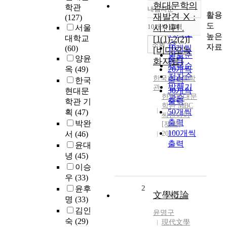
현대문학의
학관
내림차순
정확도
활용
재발견 Ⅹ :
(127)
순
도
10개씩 출력
시인편 .
서울
내림차순
인기도
높은
대학교
[1(1)-2(2)]
순
조회
자료
10개씩
(60)
[비디오녹
연도순
양윤
출력
화자료]
제목순
옥
(49)
20개씩
저자순
한국현대문학
출력
한국
발행기
관
30개씩
현대문
한국현대문
관순
출력
학관 기
학관 MBC
50개씩
획
(47)
씨앤아이
출력
박완
[제작]
100개씩
서
(46)
2015
출력
윤대
녕
(45)
이승
우
(33)
2
윤후
文學槪論
명
(33)
김인
윤명구
숙
(29)
現代文學