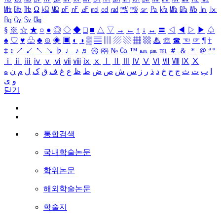
㎒
㎓
㎔
Ω
㏀
㏁
㎊
㎋
㎌
㏖
㏅
㎭
㎮
㎯
㏛
㎩
㎪
㎫
㎬
㏝
㏐
㏓
㏃
㏉
㏜
㏆
§
※
☆
★
○
●
◎
◇
◆
□
■
△
▽
→
←
↑
↓
↔
〓
◁
◀
▷
▶
♤
♠
♡
♥
♧
♣
⊙
◈
▣
◐
◑
▒
▤
▥
▨
▧
▦
▩
♨
☏
☎
☜
☞
¶
†
‡
↕
↗
↙
↖
↘
♭
♩
♪
♬
㉿
㈜
№
㏇
™
㏂
㏘
℡
＃
＆
＊
＠
ª
º
ⅰ
ⅱ
ⅲ
ⅳ
ⅴ
ⅵ
ⅶ
ⅷ
ⅸ
ⅹ
Ⅰ
Ⅱ
Ⅲ
Ⅳ
Ⅴ
Ⅵ
Ⅶ
Ⅷ
Ⅸ
Ⅹ
ا
ب
ت
ث
ج
ح
خ
د
ذ
ر
ز
س
ش
ص
ض
ط
ظ
ع
غ
ف
ق
ک
ل
م
ن
ه
و
ی
닫기
통합검색
국내학술논문
학위논문
해외학술논문
학술지