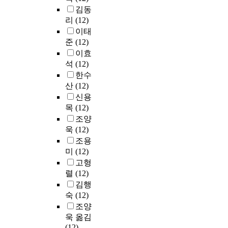
김동
리
(12)
이태
준
(12)
이효
석
(12)
한수
산
(12)
신용
목
(12)
조양
욱
(12)
조용
미
(12)
고형
렬
(12)
김행
숙
(12)
조양
욱 옮김
(12)