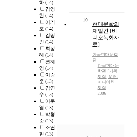
하
(14)
김영
현
(14)
10
이기
현대문학의
호
(14)
재발견 [비
김명
디오녹화자
인
(14)
료]
최정
례
(14)
한국현대문학
관
편혜
한국현대문
영
(14)
학관 [기획·
이승
제작] MBC
훈
(13)
미디어텍
김연
제작
2006
수
(13)
이문
열
(13)
박형
준
(13)
조연
현
(13)