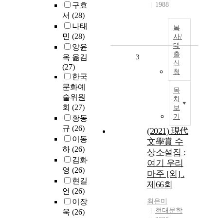
구효
1988
서
(28)
나태
복
민
(28)
사/
대
양윤
출
옥 옮김
3
신
(27)
청
한국
문화예
목
술위원
차
회
(27)
보
기
황동
규
(26)
(2021) 現代
이동
文學賞 수
하
(26)
상소설집 :
김화
여기 우리
영
(26)
마주 [외] .
현길
제66회
언
(26)
이장
최은미
현대문학
욱
(26)