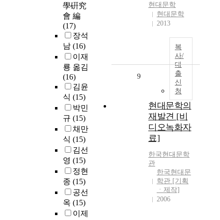
현대문학
學硏究
현대문학
會 編
2013
(17)
장석
남
(16)
복
사/
이재
대
룡 옮김
출
9
(16)
신
김윤
청
식
(15)
현대문학의
박민
재발견 [비
규
(15)
디오녹화자
채만
료]
식
(15)
김선
한국현대문학
영
(15)
관
정현
한국현대문
종
(15)
학관 [기획
ㆍ제작]
공선
2006
옥
(15)
이제