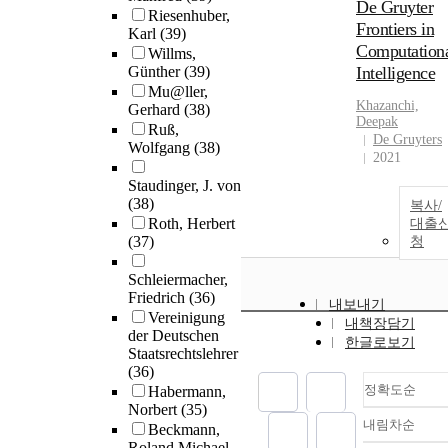
De Gruyter
Riesenhuber,
Frontiers in
Karl
(39)
Computation
Willms,
Günther
(39)
Intelligence
Mu@ller,
Khazanchi,
Gerhard
(38)
Deepak
Ruß,
De Gruyters
Wolfgang
(38)
2021
Staudinger, J. von
(38)
복사/
Roth, Herbert
대출
(37)
청
Schleiermacher,
Friedrich
(36)
내보내기
Vereinigung
내책장담기
der Deutschen
한글로보기
Staatsrechtslehrer
(36)
정확도순
Habermann,
Norbert
(35)
내림차순
Beckmann,
정확
Roland Michael