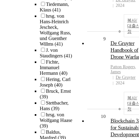
Tiedemann,
2024
Klaus
(41)
hrsg. von
복사/
Hans-Heinrich
대출
Jescheck,
청
Wolfgang Russ,
und Guenther
9
De Gruyter
Willms
(41)
Handbook of
J. von
Staudingers
(41)
Drone Warfa
Fichte,
Patton Rogers,
Immanuel
James
Hermann
(40)
De Gruyter
Hering, Carl
2024
Joseph
(40)
Bruck, Ernst
(39)
복사/
Stettbacher,
대출
Hans
(39)
청
hrsg. von
10
Wolfgang Haase
Blockchain 3
(39)
for Sustainab
Baldus,
Development
Manfred
(39)