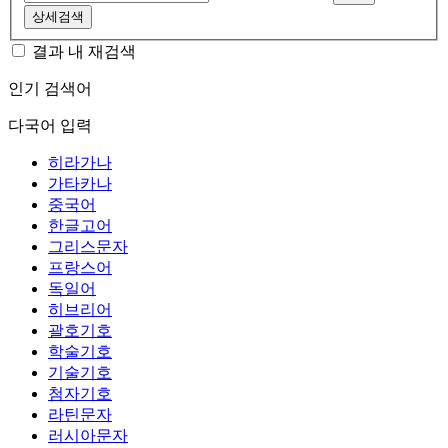
상세검색
결과 내 재검색
인기 검색어
다국어 입력
히라가나
가타카나
중국어
한글고어
그리스문자
프랑스어
독일어
히브리어
괄호기호
학술기호
기술기호
첨자기호
라틴문자
러시아문자