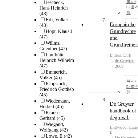
복사/
Jescheck,
대출
Hans Heinrich
청
(48)
Erb, Volker
7
Europaische
(48)
Grundrechte
Hopt, Klaus J.
(47)
und
Willms,
Grundfreihei
Guenther
(47)
Laufhütte,
Ehlers, Dirk
Heinrich Wilhelm
de Gruyter
(47)
2009
Emmerich,
Volker
(45)
복사/
Klopstock,
대출
Friedrich Gottlieb
청
(45)
8
Wiedemann,
De Gruyter
Herbert
(45)
handbook of
Krause,
degrowth
Gerhard
(45)
Wiegand,
Eastwood, Laur
Wolfgang
(42)
E.
Lowe, E
(42)
De Gruyter