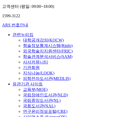
고객센터 (평일: 09:00~18:00)
1599-3122
ARS 번호안내
관련누리집
대학공개강의(KOCW)
학술정보통계시스템(Rinfo)
외국학술지지원센터(FRIC)
학술관계분석서비스(SAM)
사서커뮤니티
기관회원
지식나눔(LOOK)
의학전자도서관(MEDLIS)
유관기관 사이트
교육부(MOE)
국립장애인도서관(NLD)
국립중앙도서관(NL)
국회도서관(NAL)
연구윤리정보포털(CRE)
사이언스온 (ScienceON)