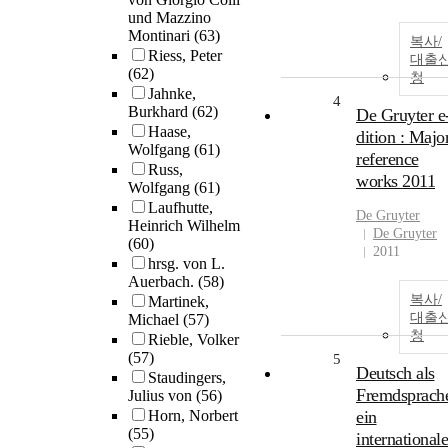
und Mazzino
Montinari
(63)
복사/
Riess, Peter
대출
(62)
청
Jahnke,
4
Burkhard
(62)
De Gruyter e
Haase,
dition : Majo
Wolfgang
(61)
reference
Russ,
works 2011
Wolfgang
(61)
Laufhutte,
De Gruyter
Heinrich Wilhelm
De Gruyter
(60)
2011
hrsg. von L.
Auerbach.
(58)
복사/
Martinek,
대출
Michael
(57)
청
Rieble, Volker
(57)
5
Deutsch als
Staudingers,
Fremdsprache
Julius von
(56)
Horn, Norbert
ein
(55)
internationale