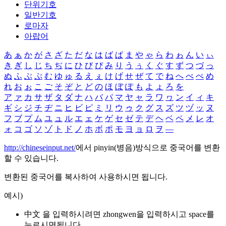
단위기호
일반기호
로마자
아랍어
あ
ぁ
か
が
さ
ざ
た
だ
な
は
ば
ぱ
ま
や
ゃ
ら
わ
ゎ
ん
い
ぃ
き
ぎ
し
じ
ち
ぢ
に
ひ
び
ぴ
み
り
う
ぅ
く
ぐ
す
ず
つ
づ
っ
ぬ
ふ
ぶ
ぷ
む
ゆ
ゅ
る
え
ぇ
け
げ
せ
ぜ
て
で
ね
へ
べ
ぺ
め
れ
お
ぉ
こ
ご
そ
ぞ
と
ど
の
ほ
ぼ
ぽ
も
よ
ょ
ろ
を
ア
ァ
カ
サ
ザ
タ
ダ
ナ
ハ
バ
パ
マ
ヤ
ャ
ラ
ワ
ヮ
ン
イ
ィ
キ
ギ
シ
ジ
チ
ヂ
ニ
ヒ
ビ
ピ
ミ
リ
ウ
ゥ
ク
グ
ス
ズ
ツ
ヅ
ッ
ヌ
フ
ブ
プ
ム
ユ
ュ
ル
エ
ェ
ケ
ゲ
セ
ゼ
テ
デ
ヘ
ベ
ペ
メ
レ
オ
ォ
コ
ゴ
ソ
ゾ
ト
ド
ノ
ホ
ボ
ポ
モ
ヨ
ョ
ロ
ヲ
―
http://chineseinput.net/
에서 pinyin(병음)방식으로 중국어를 변환
할 수 있습니다.
변환된 중국어를 복사하여 사용하시면 됩니다.
예시)
中文 을 입력하시려면
zhongwen
을 입력하시고 space를
누르시면됩니다.