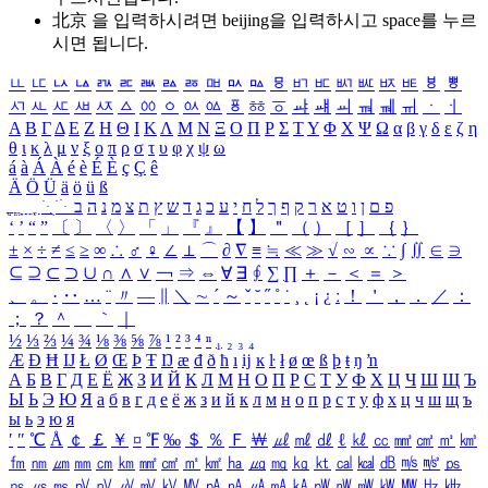
北京 을 입력하시려면
beijing
을 입력하시고 space를 누르
시면 됩니다.
ㅥ
ㅦ
ㅧ
ㅨ
ㅩ
ㅪ
ㅫ
ㅬ
ㅭ
ㅮ
ㅯ
ㅰ
ㅱ
ㅲ
ㅳ
ㅴ
ㅵ
ㅶ
ㅷ
ㅸ
ㅹ
ㅺ
ㅻ
ㅼ
ㅽ
ㅾ
ㅿ
ㆀ
ㆁ
ㆂ
ㆃ
ㆄ
ㆅ
ㆆ
ㆇ
ㆈ
ㆉ
ㆊ
ㆋ
ㆌ
ㆍ
ㆎ
Α
Β
Γ
Δ
Ε
Ζ
Η
Θ
Ι
Κ
Λ
Μ
Ν
Ξ
Ο
Π
Ρ
Σ
Τ
Υ
Φ
Χ
Ψ
Ω
α
β
γ
δ
ε
ζ
η
θ
ι
κ
λ
μ
ν
ξ
ο
π
ρ
σ
τ
υ
φ
χ
ψ
ω
á
à
Á
À
é
è
É
È
ç
Ç
ê
Ä
Ö
Ü
ä
ö
ü
ß
ְ
ֳ
ֲ
ֱ
ָ
ַ
ֵ
ֶ
ִ
ֹ
ּ
ֻ
ׂ
ׁ
ּ
ב
ה
נ
מ
צ
ת
ץ
ש
ד
ג
כ
ע
י
ח
ל
ך
ף
ק
ר
א
ט
ו
ן
ם
פ
‘
’
“
”
〔
〕
〈
〉
「
」
『
』
【
】
＂
（
）
［
］
｛
｝
±
×
÷
≠
≤
≥
∞
∴
♂
♀
∠
⊥
⌒
∂
∇
≡
≒
≪
≫
√
∽
∝
∵
∫
∬
∈
∋
⊆
⊇
⊂
⊃
∪
∩
∧
∨
￢
⇒
⇔
∀
∃
∮
∑
∏
＋
－
＜
＝
＞
、
。
·
‥
…
¨
〃
―
∥
＼
∼
´
～
ˇ
˘
˝
˚
˙
¸
˛
¡
¿
ː
！
＇
，
．
／
：
；
？
＾
＿
｀
｜
½
⅓
⅔
¼
¾
⅛
⅜
⅝
⅞
¹
²
³
⁴
ⁿ
₁
₂
₃
₄
Æ
Ð
Ħ
Ĳ
Ł
Ø
Œ
Þ
Ŧ
Ŋ
æ
đ
ð
ħ
ı
ĳ
ĸ
ŀ
ł
ø
œ
ß
þ
ŧ
ŋ
ŉ
А
Б
В
Г
Д
Е
Ё
Ж
З
И
Й
К
Л
М
Н
О
П
Р
С
Т
У
Ф
Х
Ц
Ч
Ш
Щ
Ъ
Ы
Ь
Э
Ю
Я
а
б
в
г
д
е
ё
ж
з
и
й
к
л
м
н
о
п
р
с
т
у
ф
х
ц
ч
ш
щ
ъ
ы
ь
э
ю
я
′
″
℃
Å
￠
￡
￥
¤
℉
‰
＄
％
Ｆ
￦
㎕
㎖
㎗
ℓ
㎘
㏄
㎣
㎤
㎥
㎦
㎙
㎚
㎛
㎜
㎝
㎞
㎟
㎠
㎡
㎢
㏊
㎍
㎎
㎏
㏏
㎈
㎉
㏈
㎧
㎨
㎰
㎱
㎲
㎳
㎴
㎵
㎶
㎷
㎸
㎹
㎀
㎁
㎂
㎃
㎄
㎺
㎻
㎽
㎾
㎿
㎐
㎑