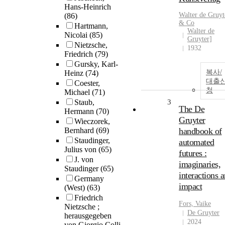
Hans-Heinrich
Walter de Gruyt
(86)
& Co
Hartmann,
Walter de
Nicolai
(85)
Gruyter]
Nietzsche,
1932
Friedrich
(79)
Gursky, Karl-
복사/
Heinz
(74)
대출
Coester,
청
Michael
(71)
Staub,
3
The De
Hermann
(70)
Gruyter
Wieczorek,
Bernhard
(69)
handbook of
Staudinger,
automated
Julius von
(65)
futures :
J. von
imaginaries,
Staudinger
(65)
interactions 
Germany
impact
(West)
(63)
Friedrich
Fors, Vaike
Nietzsche ;
De Gruyter
herausgegeben
2024
von Giorgio Colli