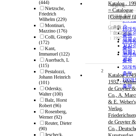
(444)
Katalog . 19
내림차순
정확
Nietzsche,
= Catalogue
Friedrich
순
[Computer fil
10개씩 출력
내림
Wilhelm
(229)
인기
Montinari,
순
조회
Gruyter
10개
Mazzino
(176)
de Gruyter
연도
출력
Colli, Giorgio
1997
제목
20개
(172)
저자
출력
Kant,
발행
Immanuel
(122)
30개
관순
Auerbach, L
출력
(115)
50개
2
Pestalozzi,
출력
Katalog 1749
Johann Heinrich
100개
1932 : Walte
(101)
출력
de Gruyter &
Odersky,
Walter
(100)
Co., A. Marc
Balz, Horst
& E. Weber's
Robert
(96)
Verlag,
Rosenberg,
Friederichsen
Werner
(92)
de Gruyter &
Reuter, Dieter
Co., Deutsch
(90)
Jescheck,
Kunstverlag