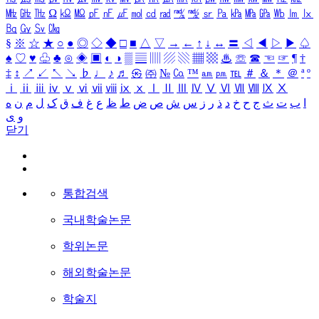
㎒
㎓
㎔
Ω
㏀
㏁
㎊
㎋
㎌
㏖
㏅
㎭
㎮
㎯
㏛
㎩
㎪
㎫
㎬
㏝
㏐
㏓
㏃
㏉
㏜
㏆
§
※
☆
★
○
●
◎
◇
◆
□
■
△
▽
→
←
↑
↓
↔
〓
◁
◀
▷
▶
♤
♠
♡
♥
♧
♣
⊙
◈
▣
◐
◑
▒
▤
▥
▨
▧
▦
▩
♨
☏
☎
☜
☞
¶
†
‡
↕
↗
↙
↖
↘
♭
♩
♪
♬
㉿
㈜
№
㏇
™
㏂
㏘
℡
＃
＆
＊
＠
ª
º
ⅰ
ⅱ
ⅲ
ⅳ
ⅴ
ⅵ
ⅶ
ⅷ
ⅸ
ⅹ
Ⅰ
Ⅱ
Ⅲ
Ⅳ
Ⅴ
Ⅵ
Ⅶ
Ⅷ
Ⅸ
Ⅹ
ا
ب
ت
ث
ج
ح
خ
د
ذ
ر
ز
س
ش
ص
ض
ط
ظ
ع
غ
ف
ق
ک
ل
م
ن
ه
و
ی
닫기
통합검색
국내학술논문
학위논문
해외학술논문
학술지