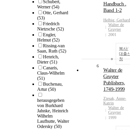
Schubert,
Handbuch .
Werner
(54)
Band 1-2
Otte, Gerhard
(53)
Helbig, Gerhard
Friedrich
Walter de
Nietzsche
(52)
Gruyter
Engler,
2001
Helmut
(52)
Rissing-van
복사/
Saan, Ruth
(52)
대출
Henrich,
청
Dieter
(51)
6
Canaris,
Walter de
Claus-Wilhelm
Gruyter
(51)
Publishers,
Buchenau,
1749-1999
Artur
(50)
Ziesak, Anne-
herausgegeben
Katrin
von Burkhard
Walter de
Jahnke, Heinrich
Gruyter
Wilhelm
1999
Laufhutte, Walter
Odersky
(50)