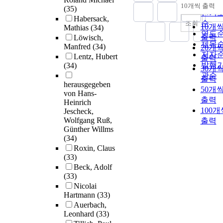
순
10개씩 출력
(35)
내림
인기
Habersack,
순
조회
10개
Mathias
(34)
연도
출력
Löwisch,
제목
Manfred
(34)
20개
저자
Lentz, Hubert
출력
발행
(34)
30개
관순
출력
herausgegeben
50개
von Hans-
출력
Heinrich
100개
Jescheck,
Wolfgang Ruß,
출력
Günther Willms
(34)
Roxin, Claus
(33)
Beck, Adolf
(33)
Nicolai
Hartmann
(33)
Auerbach,
Leonhard
(33)