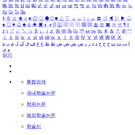
㎒
㎓
㎔
Ω
㏀
㏁
㎊
㎋
㎌
㏖
㏅
㎭
㎮
㎯
㏛
㎩
㎪
㎫
㎬
㏝
㏐
㏓
㏃
㏉
㏜
㏆
§
※
☆
★
○
●
◎
◇
◆
□
■
△
▽
→
←
↑
↓
↔
〓
◁
◀
▷
▶
♤
♠
♡
♥
♧
♣
⊙
◈
▣
◐
◑
▒
▤
▥
▨
▧
▦
▩
♨
☏
☎
☜
☞
¶
†
‡
↕
↗
↙
↖
↘
♭
♩
♪
♬
㉿
㈜
№
㏇
™
㏂
㏘
℡
＃
＆
＊
＠
ª
º
ⅰ
ⅱ
ⅲ
ⅳ
ⅴ
ⅵ
ⅶ
ⅷ
ⅸ
ⅹ
Ⅰ
Ⅱ
Ⅲ
Ⅳ
Ⅴ
Ⅵ
Ⅶ
Ⅷ
Ⅸ
Ⅹ
ا
ب
ت
ث
ج
ح
خ
د
ذ
ر
ز
س
ش
ص
ض
ط
ظ
ع
غ
ف
ق
ک
ل
م
ن
ه
و
ی
닫기
통합검색
국내학술논문
학위논문
해외학술논문
학술지