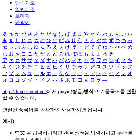
단위기호
일반기호
로마자
아랍어
あ
ぁ
か
が
さ
ざ
た
だ
な
は
ば
ぱ
ま
や
ゃ
ら
わ
ゎ
ん
い
ぃ
き
ぎ
し
じ
ち
ぢ
に
ひ
び
ぴ
み
り
う
ぅ
く
ぐ
す
ず
つ
づ
っ
ぬ
ふ
ぶ
ぷ
む
ゆ
ゅ
る
え
ぇ
け
げ
せ
ぜ
て
で
ね
へ
べ
ぺ
め
れ
お
ぉ
こ
ご
そ
ぞ
と
ど
の
ほ
ぼ
ぽ
も
よ
ょ
ろ
を
ア
ァ
カ
サ
ザ
タ
ダ
ナ
ハ
バ
パ
マ
ヤ
ャ
ラ
ワ
ヮ
ン
イ
ィ
キ
ギ
シ
ジ
チ
ヂ
ニ
ヒ
ビ
ピ
ミ
リ
ウ
ゥ
ク
グ
ス
ズ
ツ
ヅ
ッ
ヌ
フ
ブ
プ
ム
ユ
ュ
ル
エ
ェ
ケ
ゲ
セ
ゼ
テ
デ
ヘ
ベ
ペ
メ
レ
オ
ォ
コ
ゴ
ソ
ゾ
ト
ド
ノ
ホ
ボ
ポ
モ
ヨ
ョ
ロ
ヲ
―
http://chineseinput.net/
에서 pinyin(병음)방식으로 중국어를 변환
할 수 있습니다.
변환된 중국어를 복사하여 사용하시면 됩니다.
예시)
中文 을 입력하시려면
zhongwen
을 입력하시고 space를
누르시면됩니다.