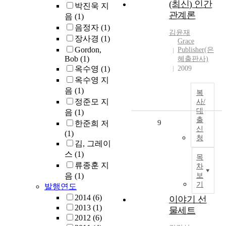
(최신) 인간
박진욱 지
관계론
음
(1)
음정자
(1)
김윤재
장사경
(1)
Grace
Gordon,
Publisher(은
Bob
(1)
혜출판사)
옥수영
(1)
2009
옥수영 지
음
(1)
복
정준모 지
사/
대
음
(1)
출
9
한준희 저
신
(1)
청
김, 그레이
스
(1)
목
류종훈 지
차
음
(1)
보
기
발행연도
2014
(6)
이야기 선
2013
(1)
물세트
2012
(6)