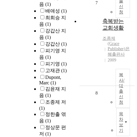
출
7
음
(1)
신
배애성
(1)
청
최희승 지
축복받는
음
(1)
교회생활
강갑산 지
음
(1)
조종제
강갑산
(1)
(Grace
Publisher)은
피기영 지
혜출판사
음
(1)
2009
피기영
(1)
고재관
(1)
복
Dupont,
사/
Marc
(1)
대
김윤재 지
출
8
음
(1)
신
조종제 저
청
(1)
정한출 엮
목
차
음
(1)
보
정상문 편
기
저
(1)