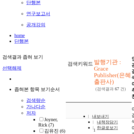
단행본
연구보고서
공개강의
home
단행본
검색결과 좁혀 보기
발행기관 :
검색키워드
Grace
선택해제
Publisher(은혜
출판사)
좁혀본 항목 보기순서
(검색결과
67
건)
검색량순
가나다순
저자
내보내기
Joyner,
내책장담기
Rick
(7)
한글로보기
1
김유진
(6)