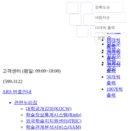
정확도순
내림차순
정확도
순
10개씩 출력
내림차순
인기도
순
조회
10개씩
연도순
출력
제목순
20개씩
저자순
출력
발행기
30개씩
관순
출력
고객센터 (평일: 09:00~18:00)
50개씩
1599-3122
출력
100개씩
ARS 번호안내
출력
관련누리집
대학공개강의(KOCW)
학술정보통계시스템(Rinfo)
외국학술지지원센터(FRIC)
학술관계분석서비스(SAM)