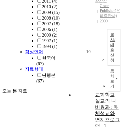
2011
(4)
강갑산
Grace
2010
(2)
Publisher(은
2009
(15)
혜출판사)
2008
(10)
2009
2007
(18)
2006
(1)
2000
(2)
복
사/
1997
(1)
대
1994
(1)
출
작성언어
10
신
한국어
청
(67)
자료형태
목
단행본
차
(67)
보
기
오늘 본 자료
교회학교
설교의 나
비효과 : 매
체설교와
연계프로그
램 . 1