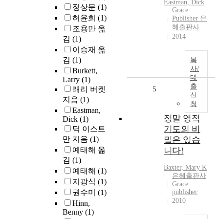
Eastman, Dick
정상문
(1)
Grace
허윤희
(1)
Publisher 은
혜출판사
조용만 옮
2014
김
(1)
이승재 옮
김
(1)
복
사/
Burkett,
대
Larry
(1)
출
래리 버켓
5
신
지음
(1)
청
Eastman,
정말 영적
Dick
(1)
기도의 비
딕 이스트
만 지음
(1)
밀은 있습
예태해 옮
니다!
김
(1)
Baxter, Mary K
예태해
(1)
은혜출판사
지광식
(1)
Grace
권수미
(1)
publisher
2010
Hinn,
Benny
(1)