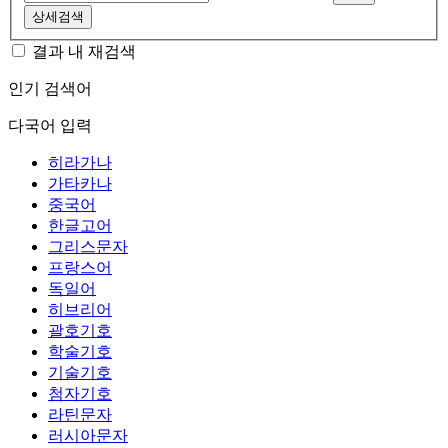
상세검색
결과 내 재검색
인기 검색어
다국어 입력
히라가나
가타카나
중국어
한글고어
그리스문자
프랑스어
독일어
히브리어
괄호기호
학술기호
기술기호
첨자기호
라틴문자
러시아문자