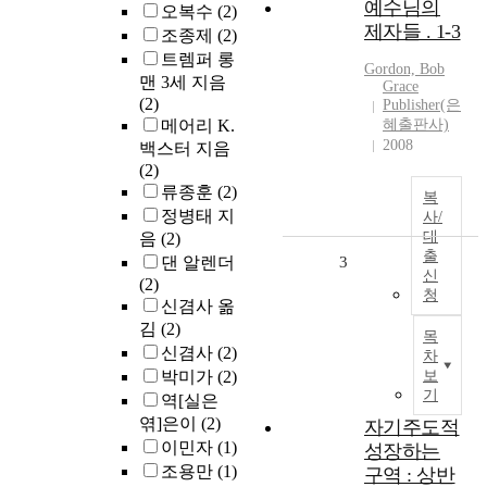
예수님의
오복수
(2)
제자들 . 1-3
조종제
(2)
트렘퍼 롱
Gordon, Bob
맨 3세 지음
Grace
(2)
Publisher(은
메어리 K.
혜출판사)
2008
백스터 지음
(2)
류종훈
(2)
복
정병태 지
사/
대
음
(2)
출
댄 알렌더
3
신
(2)
청
신겸사 옮
김
(2)
목
신겸사
(2)
차
박미가
(2)
보
기
역[실은
엮]은이
(2)
자기주도적
이민자
(1)
성장하는
조용만
(1)
구역 : 상반