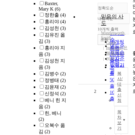
Baxter,
정확도순
Mary K
(6)
정한출
(4)
믿음의 사
내림차순
정확도
홍리야
(4)
도
순
김성천
(3)
10개씩 출력
내림차순
Wigglesworth,
인기도
김유진 옮
Smith
순
조회
김
(3)
10개씩
Grace
연도순
홍리야 지
publisher(은
출력
제목순
혜출판사)
음
(3)
20개씩
저자순
2008
김성천 지
출력
발행기
음
(3)
30개씩
관순
출력
김병수
(2)
복
사/
50개씩
정병태
(2)
대
출력
김윤재
(2)
출
2
100개씩
신정석
(2)
신
출력
베니 힌 지
청
음
(2)
목
힌, 베니
차
(2)
보
오복수 옮
기
김
(2)