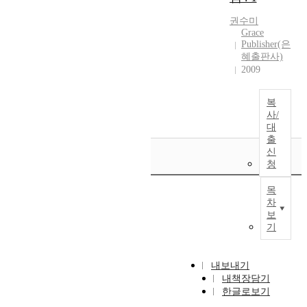
권수미
Grace
Publisher(은
혜출판사)
2009
복
사/
대
출
신
청
목
차
보
기
내보내기
내책장담기
한글로보기