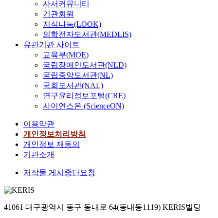
사서커뮤니티
기관회원
지식나눔(LOOK)
의학전자도서관(MEDLIS)
유관기관 사이트
교육부(MOE)
국립장애인도서관(NLD)
국립중앙도서관(NL)
국회도서관(NAL)
연구윤리정보포털(CRE)
사이언스온 (ScienceON)
이용약관
개인정보처리방침
개인정보 재동의
기관소개
저작물 게시중단요청
41061 대구광역시 동구 동내로 64(동내동1119) KERIS빌딩