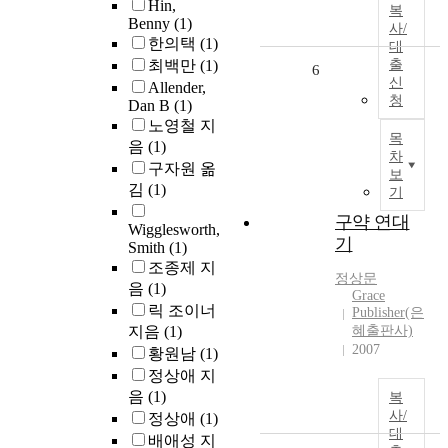
Hin,
복
Benny
(1)
사/
한의택
(1)
대
최백만
(1)
출
6
신
Allender,
청
Dan B
(1)
노영철 지
목
음
(1)
차
구자원 옮
보
김
(1)
기
구약 연대
Wigglesworth,
기
Smith
(1)
조종제 지
정상문
음
(1)
Grace
릭 조이너
Publisher(은
지음
(1)
혜출판사)
2007
황원남
(1)
정상애 지
음
(1)
복
사/
정상애
(1)
대
배애성 지