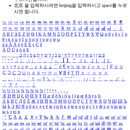
北京 을 입력하시려면
beijing
을 입력하시고 space를 누르
시면 됩니다.
ㅥ
ㅦ
ㅧ
ㅨ
ㅩ
ㅪ
ㅫ
ㅬ
ㅭ
ㅮ
ㅯ
ㅰ
ㅱ
ㅲ
ㅳ
ㅴ
ㅵ
ㅶ
ㅷ
ㅸ
ㅹ
ㅺ
ㅻ
ㅼ
ㅽ
ㅾ
ㅿ
ㆀ
ㆁ
ㆂ
ㆃ
ㆄ
ㆅ
ㆆ
ㆇ
ㆈ
ㆉ
ㆊ
ㆋ
ㆌ
ㆍ
ㆎ
Α
Β
Γ
Δ
Ε
Ζ
Η
Θ
Ι
Κ
Λ
Μ
Ν
Ξ
Ο
Π
Ρ
Σ
Τ
Υ
Φ
Χ
Ψ
Ω
α
β
γ
δ
ε
ζ
η
θ
ι
κ
λ
μ
ν
ξ
ο
π
ρ
σ
τ
υ
φ
χ
ψ
ω
á
à
Á
À
é
è
É
È
ç
Ç
ê
Ä
Ö
Ü
ä
ö
ü
ß
ְ
ֳ
ֲ
ֱ
ָ
ַ
ֵ
ֶ
ִ
ֹ
ּ
ֻ
ׂ
ׁ
ּ
ב
ה
נ
מ
צ
ת
ץ
ש
ד
ג
כ
ע
י
ח
ל
ך
ף
ק
ר
א
ט
ו
ן
ם
פ
‘
’
“
”
〔
〕
〈
〉
「
」
『
』
【
】
＂
（
）
［
］
｛
｝
±
×
÷
≠
≤
≥
∞
∴
♂
♀
∠
⊥
⌒
∂
∇
≡
≒
≪
≫
√
∽
∝
∵
∫
∬
∈
∋
⊆
⊇
⊂
⊃
∪
∩
∧
∨
￢
⇒
⇔
∀
∃
∮
∑
∏
＋
－
＜
＝
＞
、
。
·
‥
…
¨
〃
―
∥
＼
∼
´
～
ˇ
˘
˝
˚
˙
¸
˛
¡
¿
ː
！
＇
，
．
／
：
；
？
＾
＿
｀
｜
½
⅓
⅔
¼
¾
⅛
⅜
⅝
⅞
¹
²
³
⁴
ⁿ
₁
₂
₃
₄
Æ
Ð
Ħ
Ĳ
Ł
Ø
Œ
Þ
Ŧ
Ŋ
æ
đ
ð
ħ
ı
ĳ
ĸ
ŀ
ł
ø
œ
ß
þ
ŧ
ŋ
ŉ
А
Б
В
Г
Д
Е
Ё
Ж
З
И
Й
К
Л
М
Н
О
П
Р
С
Т
У
Ф
Х
Ц
Ч
Ш
Щ
Ъ
Ы
Ь
Э
Ю
Я
а
б
в
г
д
е
ё
ж
з
и
й
к
л
м
н
о
п
р
с
т
у
ф
х
ц
ч
ш
щ
ъ
ы
ь
э
ю
я
′
″
℃
Å
￠
￡
￥
¤
℉
‰
＄
％
Ｆ
￦
㎕
㎖
㎗
ℓ
㎘
㏄
㎣
㎤
㎥
㎦
㎙
㎚
㎛
㎜
㎝
㎞
㎟
㎠
㎡
㎢
㏊
㎍
㎎
㎏
㏏
㎈
㎉
㏈
㎧
㎨
㎰
㎱
㎲
㎳
㎴
㎵
㎶
㎷
㎸
㎹
㎀
㎁
㎂
㎃
㎄
㎺
㎻
㎽
㎾
㎿
㎐
㎑