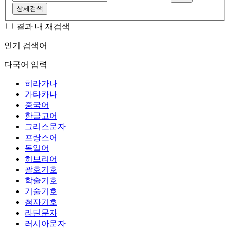
상세검색
결과 내 재검색
인기 검색어
다국어 입력
히라가나
가타카나
중국어
한글고어
그리스문자
프랑스어
독일어
히브리어
괄호기호
학술기호
기술기호
첨자기호
라틴문자
러시아문자