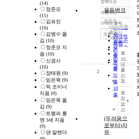
정확도순
(14)
정준모
율동뱅크
내림차순
정확도
(11)
순
최은정
김유진
10개씩 출력
내림차순
Grace은혜
인기도
(10)
출판사
김병수 옮
순
조회
10개씩
2001
김
(10)
연도순
출력
제목순
정준모 지
20개씩
복
저자순
음
(10)
출력
사/
발행기
신겸사
30개씩
대
관순
(10)
출력
출
2
장태원
(9)
50개씩
신
임은묵
(9)
청
출력
릭 조이너
100개씩
목
지음
(9)
출력
차
임은묵 옮
보
김
(9)
기
트렘퍼 롱
(두려움으
맨 3세 지음
로부터)자
(9)
유
댄 알렌더
(9)