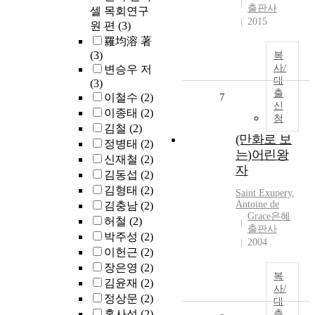
출판사
셀 목회연구
2015
원 편
(3)
羅均溶 著
(3)
복
사/
변승우 저
대
(3)
출
이철수
(2)
7
신
이종태
(2)
청
김철
(2)
(만화로 보
정병태
(2)
는)어린왕
신재철
(2)
자
김동섭
(2)
김형태
(2)
Saint Exupery,
Antoine de
김충남
(2)
Grace은혜
허철
(2)
출판사
박주성
(2)
2004
이헌근
(2)
장은영
(2)
복
김윤재
(2)
사/
정상문
(2)
대
홍사성
(2)
출