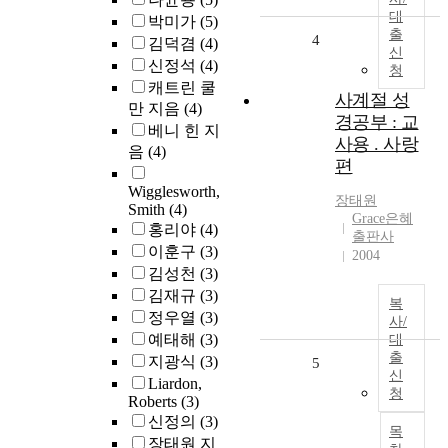
대
박미가
(5)
출
4
김덕겸
(4)
신
신정석
(4)
청
캐트린 쿨
사계절 성
만 지음
(4)
경공부 : 교
베니 힌 지
사용 . 사랑
음
(4)
편
Wigglesworth,
장태원
Smith
(4)
Grace은혜
홍리야
(4)
출판사
이훈구
(3)
2004
김성천
(3)
김재규
(3)
복
정우열
(3)
사/
예태해
(3)
대
출
지광식
(3)
5
신
Liardon,
청
Roberts
(3)
신정의
(3)
목
장태원 지