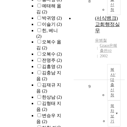
8
신
예태해 옮
청
김
(2)
(서식뱅크)
박귀영
(2)
교회행정실
이슬기
(2)
무
힌, 베니
(2)
유병철
오복수 옮
Grace은혜
김
(2)
출판사
오복수
(2)
2002
전명주
(2)
김흥영
(2)
복
김충남 지
사/
음
(2)
대
김재규 지
출
9
신
음
(2)
청
한상남
(2)
김형태 지
목
음
(2)
차
변승우 지
보
음
(2)
기