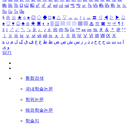
㎒
㎓
㎔
Ω
㏀
㏁
㎊
㎋
㎌
㏖
㏅
㎭
㎮
㎯
㏛
㎩
㎪
㎫
㎬
㏝
㏐
㏓
㏃
㏉
㏜
㏆
§
※
☆
★
○
●
◎
◇
◆
□
■
△
▽
→
←
↑
↓
↔
〓
◁
◀
▷
▶
♤
♠
♡
♥
♧
♣
⊙
◈
▣
◐
◑
▒
▤
▥
▨
▧
▦
▩
♨
☏
☎
☜
☞
¶
†
‡
↕
↗
↙
↖
↘
♭
♩
♪
♬
㉿
㈜
№
㏇
™
㏂
㏘
℡
＃
＆
＊
＠
ª
º
ⅰ
ⅱ
ⅲ
ⅳ
ⅴ
ⅵ
ⅶ
ⅷ
ⅸ
ⅹ
Ⅰ
Ⅱ
Ⅲ
Ⅳ
Ⅴ
Ⅵ
Ⅶ
Ⅷ
Ⅸ
Ⅹ
ا
ب
ت
ث
ج
ح
خ
د
ذ
ر
ز
س
ش
ص
ض
ط
ظ
ع
غ
ف
ق
ک
ل
م
ن
ه
و
ی
닫기
통합검색
국내학술논문
학위논문
해외학술논문
학술지