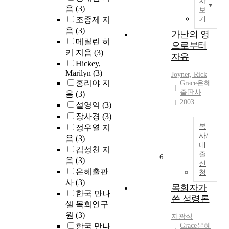
차
음
(3)
보
조종제 지
기
음
(3)
가난의 영
메릴린 히
으로부터
키 지음
(3)
자유
Hickey,
Marilyn
(3)
Joyner, Rick
홍리야 지
Grace은혜
출판사
음
(3)
2003
설영익
(3)
장사경
(3)
복
정우열 지
사/
음
(3)
대
김성천 지
출
6
음
(3)
신
은혜출판
청
사
(3)
목회자가
한국 만나
쓴 성령론
셀 목회연구
원
(3)
지광식
한국 만나
Grace은혜