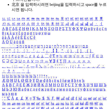
北京 을 입력하시려면
beijing
을 입력하시고 space를 누르
시면 됩니다.
ㅥ
ㅦ
ㅧ
ㅨ
ㅩ
ㅪ
ㅫ
ㅬ
ㅭ
ㅮ
ㅯ
ㅰ
ㅱ
ㅲ
ㅳ
ㅴ
ㅵ
ㅶ
ㅷ
ㅸ
ㅹ
ㅺ
ㅻ
ㅼ
ㅽ
ㅾ
ㅿ
ㆀ
ㆁ
ㆂ
ㆃ
ㆄ
ㆅ
ㆆ
ㆇ
ㆈ
ㆉ
ㆊ
ㆋ
ㆌ
ㆍ
ㆎ
Α
Β
Γ
Δ
Ε
Ζ
Η
Θ
Ι
Κ
Λ
Μ
Ν
Ξ
Ο
Π
Ρ
Σ
Τ
Υ
Φ
Χ
Ψ
Ω
α
β
γ
δ
ε
ζ
η
θ
ι
κ
λ
μ
ν
ξ
ο
π
ρ
σ
τ
υ
φ
χ
ψ
ω
á
à
Á
À
é
è
É
È
ç
Ç
ê
Ä
Ö
Ü
ä
ö
ü
ß
ְ
ֳ
ֲ
ֱ
ָ
ַ
ֵ
ֶ
ִ
ֹ
ּ
ֻ
ׂ
ׁ
ּ
ב
ה
נ
מ
צ
ת
ץ
ש
ד
ג
כ
ע
י
ח
ל
ך
ף
ק
ר
א
ט
ו
ן
ם
פ
‘
’
“
”
〔
〕
〈
〉
「
」
『
』
【
】
＂
（
）
［
］
｛
｝
±
×
÷
≠
≤
≥
∞
∴
♂
♀
∠
⊥
⌒
∂
∇
≡
≒
≪
≫
√
∽
∝
∵
∫
∬
∈
∋
⊆
⊇
⊂
⊃
∪
∩
∧
∨
￢
⇒
⇔
∀
∃
∮
∑
∏
＋
－
＜
＝
＞
、
。
·
‥
…
¨
〃
―
∥
＼
∼
´
～
ˇ
˘
˝
˚
˙
¸
˛
¡
¿
ː
！
＇
，
．
／
：
；
？
＾
＿
｀
｜
½
⅓
⅔
¼
¾
⅛
⅜
⅝
⅞
¹
²
³
⁴
ⁿ
₁
₂
₃
₄
Æ
Ð
Ħ
Ĳ
Ł
Ø
Œ
Þ
Ŧ
Ŋ
æ
đ
ð
ħ
ı
ĳ
ĸ
ŀ
ł
ø
œ
ß
þ
ŧ
ŋ
ŉ
А
Б
В
Г
Д
Е
Ё
Ж
З
И
Й
К
Л
М
Н
О
П
Р
С
Т
У
Ф
Х
Ц
Ч
Ш
Щ
Ъ
Ы
Ь
Э
Ю
Я
а
б
в
г
д
е
ё
ж
з
и
й
к
л
м
н
о
п
р
с
т
у
ф
х
ц
ч
ш
щ
ъ
ы
ь
э
ю
я
′
″
℃
Å
￠
￡
￥
¤
℉
‰
＄
％
Ｆ
￦
㎕
㎖
㎗
ℓ
㎘
㏄
㎣
㎤
㎥
㎦
㎙
㎚
㎛
㎜
㎝
㎞
㎟
㎠
㎡
㎢
㏊
㎍
㎎
㎏
㏏
㎈
㎉
㏈
㎧
㎨
㎰
㎱
㎲
㎳
㎴
㎵
㎶
㎷
㎸
㎹
㎀
㎁
㎂
㎃
㎄
㎺
㎻
㎽
㎾
㎿
㎐
㎑