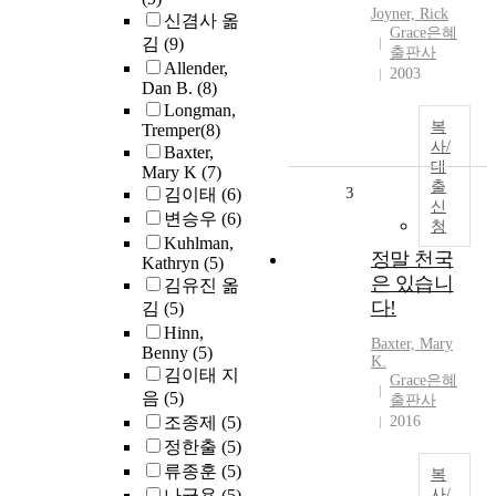
Joyner, Rick
신겸사 옮
Grace은혜
김
(9)
출판사
Allender,
2003
Dan B.
(8)
Longman,
복
(8)
Tremper‏
사/
Baxter,
대
Mary K
(7)
출
3
김이태
(6)
신
변승우
(6)
청
Kuhlman,
정말 천국
Kathryn
(5)
은 있습니
김유진 옮
다!
김
(5)
Hinn,
Baxter, Mary
Benny
(5)
K.
김이태 지
Grace은혜
음
(5)
출판사
조종제
(5)
2016
정한출
(5)
류종훈
(5)
복
나균용
(5)
사/