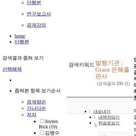
단행본
연구보고서
공개강의
home
단행본
검색결과 좁혀 보기
발행기관 :
검색키워드
Grace 은혜출
선택해제
판사
(검색결과
235
건)
좁혀본 항목 보기순서
검색량순
가나다순
내보내기
저자
내책장담기
Joyner,
한글로보기
1
Rick
(19)
김병수