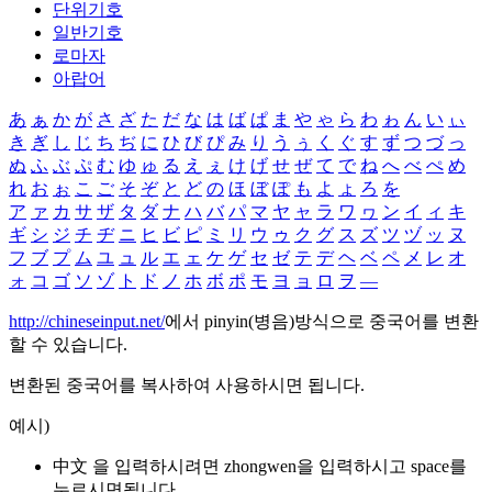
단위기호
일반기호
로마자
아랍어
あ
ぁ
か
が
さ
ざ
た
だ
な
は
ば
ぱ
ま
や
ゃ
ら
わ
ゎ
ん
い
ぃ
き
ぎ
し
じ
ち
ぢ
に
ひ
び
ぴ
み
り
う
ぅ
く
ぐ
す
ず
つ
づ
っ
ぬ
ふ
ぶ
ぷ
む
ゆ
ゅ
る
え
ぇ
け
げ
せ
ぜ
て
で
ね
へ
べ
ぺ
め
れ
お
ぉ
こ
ご
そ
ぞ
と
ど
の
ほ
ぼ
ぽ
も
よ
ょ
ろ
を
ア
ァ
カ
サ
ザ
タ
ダ
ナ
ハ
バ
パ
マ
ヤ
ャ
ラ
ワ
ヮ
ン
イ
ィ
キ
ギ
シ
ジ
チ
ヂ
ニ
ヒ
ビ
ピ
ミ
リ
ウ
ゥ
ク
グ
ス
ズ
ツ
ヅ
ッ
ヌ
フ
ブ
プ
ム
ユ
ュ
ル
エ
ェ
ケ
ゲ
セ
ゼ
テ
デ
ヘ
ベ
ペ
メ
レ
オ
ォ
コ
ゴ
ソ
ゾ
ト
ド
ノ
ホ
ボ
ポ
モ
ヨ
ョ
ロ
ヲ
―
http://chineseinput.net/
에서 pinyin(병음)방식으로 중국어를 변환
할 수 있습니다.
변환된 중국어를 복사하여 사용하시면 됩니다.
예시)
中文 을 입력하시려면
zhongwen
을 입력하시고 space를
누르시면됩니다.