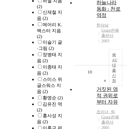
허철 지음
하늘나라
(2)
동화 : 천로
신재철 지
역정
음
(2)
메어리 K.
한상남
백스터 지음
Grace은혜
출판사
(2)
2003
이슬기 글
·그림
(2)
정병태 지
복
사/
음
(2)
대
이종태 지
출
10
음
(2)
신
스미스 위
청
글스워스 지
거짓된 영
음
(2)
적 권위로
황명순
(2)
부터 자유
김유진 역
(2)
조이너, 릭
홍사성 지
Grace은혜
음
(2)
출판사
이훈구 편
2005