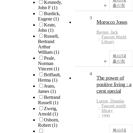
복사/대
Kennedy,
출신청
John F
(1)
Burdick,
3
Eugene
(1)
Morocco Jones
Keats,
John
(1)
Baynes, Jack
Russell,
Fawcett World
Bertrand
Library
Arthur
William
(1)
복사/대
Peale,
출신청
Norman
Vincent
(1)
4
Briffault,
The power of
Herma
(1)
positive living : a
Jeans,
crest special
James
(1)
Bertrand
Lurton, Douglas
Russell
(1)
Fawcett world
Zweig,
library
Arnold
(1)
1990
Osborn,
Robert
(1)
복사/대