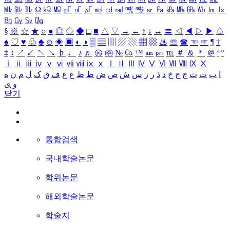
㎒
㎓
㎔
Ω
㏀
㏁
㎊
㎋
㎌
㏖
㏅
㎭
㎮
㎯
㏛
㎩
㎪
㎫
㎬
㏝
㏐
㏓
㏃
㏉
㏜
㏆
§
※
☆
★
○
●
◎
◇
◆
□
■
△
▽
→
←
↑
↓
↔
〓
◁
◀
▷
▶
♤
♠
♡
♥
♧
♣
⊙
◈
▣
◐
◑
▒
▤
▥
▨
▧
▦
▩
♨
☏
☎
☜
☞
¶
†
‡
↕
↗
↙
↖
↘
♭
♩
♪
♬
㉿
㈜
№
㏇
™
㏂
㏘
℡
＃
＆
＊
＠
ª
º
ⅰ
ⅱ
ⅲ
ⅳ
ⅴ
ⅵ
ⅶ
ⅷ
ⅸ
ⅹ
Ⅰ
Ⅱ
Ⅲ
Ⅳ
Ⅴ
Ⅵ
Ⅶ
Ⅷ
Ⅸ
Ⅹ
ا
ب
ت
ث
ج
ح
خ
د
ذ
ر
ز
س
ش
ص
ض
ط
ظ
ع
غ
ف
ق
ک
ل
م
ن
ه
و
ی
닫기
통합검색
국내학술논문
학위논문
해외학술논문
학술지