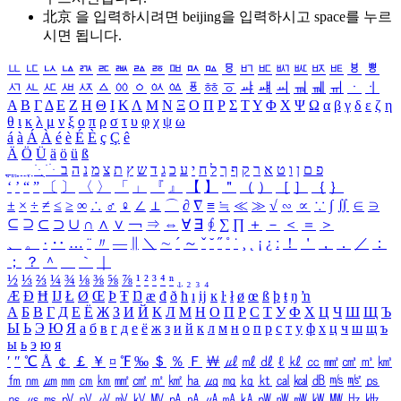
北京 을 입력하시려면
beijing
을 입력하시고 space를 누르
시면 됩니다.
ㅥ
ㅦ
ㅧ
ㅨ
ㅩ
ㅪ
ㅫ
ㅬ
ㅭ
ㅮ
ㅯ
ㅰ
ㅱ
ㅲ
ㅳ
ㅴ
ㅵ
ㅶ
ㅷ
ㅸ
ㅹ
ㅺ
ㅻ
ㅼ
ㅽ
ㅾ
ㅿ
ㆀ
ㆁ
ㆂ
ㆃ
ㆄ
ㆅ
ㆆ
ㆇ
ㆈ
ㆉ
ㆊ
ㆋ
ㆌ
ㆍ
ㆎ
Α
Β
Γ
Δ
Ε
Ζ
Η
Θ
Ι
Κ
Λ
Μ
Ν
Ξ
Ο
Π
Ρ
Σ
Τ
Υ
Φ
Χ
Ψ
Ω
α
β
γ
δ
ε
ζ
η
θ
ι
κ
λ
μ
ν
ξ
ο
π
ρ
σ
τ
υ
φ
χ
ψ
ω
á
à
Á
À
é
è
É
È
ç
Ç
ê
Ä
Ö
Ü
ä
ö
ü
ß
ְ
ֳ
ֲ
ֱ
ָ
ַ
ֵ
ֶ
ִ
ֹ
ּ
ֻ
ׂ
ׁ
ּ
ב
ה
נ
מ
צ
ת
ץ
ש
ד
ג
כ
ע
י
ח
ל
ך
ף
ק
ר
א
ט
ו
ן
ם
פ
‘
’
“
”
〔
〕
〈
〉
「
」
『
』
【
】
＂
（
）
［
］
｛
｝
±
×
÷
≠
≤
≥
∞
∴
♂
♀
∠
⊥
⌒
∂
∇
≡
≒
≪
≫
√
∽
∝
∵
∫
∬
∈
∋
⊆
⊇
⊂
⊃
∪
∩
∧
∨
￢
⇒
⇔
∀
∃
∮
∑
∏
＋
－
＜
＝
＞
、
。
·
‥
…
¨
〃
―
∥
＼
∼
´
～
ˇ
˘
˝
˚
˙
¸
˛
¡
¿
ː
！
＇
，
．
／
：
；
？
＾
＿
｀
｜
½
⅓
⅔
¼
¾
⅛
⅜
⅝
⅞
¹
²
³
⁴
ⁿ
₁
₂
₃
₄
Æ
Ð
Ħ
Ĳ
Ł
Ø
Œ
Þ
Ŧ
Ŋ
æ
đ
ð
ħ
ı
ĳ
ĸ
ŀ
ł
ø
œ
ß
þ
ŧ
ŋ
ŉ
А
Б
В
Г
Д
Е
Ё
Ж
З
И
Й
К
Л
М
Н
О
П
Р
С
Т
У
Ф
Х
Ц
Ч
Ш
Щ
Ъ
Ы
Ь
Э
Ю
Я
а
б
в
г
д
е
ё
ж
з
и
й
к
л
м
н
о
п
р
с
т
у
ф
х
ц
ч
ш
щ
ъ
ы
ь
э
ю
я
′
″
℃
Å
￠
￡
￥
¤
℉
‰
＄
％
Ｆ
￦
㎕
㎖
㎗
ℓ
㎘
㏄
㎣
㎤
㎥
㎦
㎙
㎚
㎛
㎜
㎝
㎞
㎟
㎠
㎡
㎢
㏊
㎍
㎎
㎏
㏏
㎈
㎉
㏈
㎧
㎨
㎰
㎱
㎲
㎳
㎴
㎵
㎶
㎷
㎸
㎹
㎀
㎁
㎂
㎃
㎄
㎺
㎻
㎽
㎾
㎿
㎐
㎑