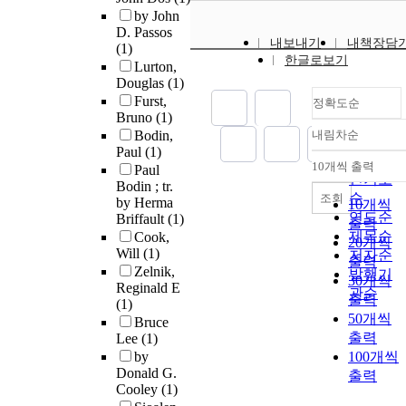
by John
D. Passos
내보내기
내책장담
(1)
한글로보기
Lurton,
Douglas
(1)
Furst,
정확도순
Bruno
(1)
Bodin,
내림차순
정확도
Paul
(1)
순
10개씩 출력
Paul
내림차순
인기도
Bodin ; tr.
순
조회
by Herma
10개씩
연도순
Briffault
(1)
출력
제목순
Cook,
20개씩
Will
(1)
저자순
출력
Zelnik,
발행기
30개씩
Reginald E
관순
출력
(1)
50개씩
Bruce
출력
Lee
(1)
by
100개씩
Donald G.
출력
Cooley
(1)