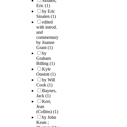
Sioalen,
Eric
(1)
by Eric
Sioalen
(1)
edited
with introd.
and
commentary
by Joanne
Grant
(1)
by
Graham
Billing
(1)
Kyle
Onstott
(1)
by Will
Cook
(1)
Baynes,
Jack
(1)
Kerr,
Jean
(Collins)
(1)
by John
Keats ;