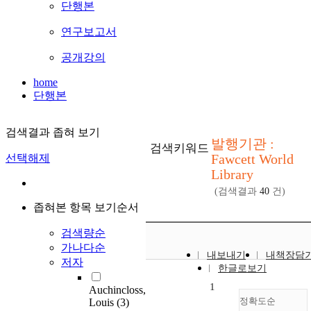
단행본
연구보고서
공개강의
home
단행본
검색결과 좁혀 보기
발행기관 :
검색키워드
Fawcett World
선택해제
Library
(검색결과
40
건)
좁혀본 항목 보기순서
검색량순
가나다순
내보내기
내책장담
저자
한글로보기
1
Auchincloss,
정확도순
Louis
(3)