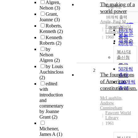
Algren,
The making of a
내림차순
Nelson
(3)
정확도
world power
Grant,
순
10개씩 출력
내림차순
Joanne
(3)
인기도
Angle, Paul M
Roberts,
Fawcett World
순
조회
10개씩
Kenneth
(2)
Library
연도순
출력
Kenneth
1960
제목순
Roberts
(2)
20개씩
저자순
by
출력
복사/대
발행기
Nelson
30개씩
출신청
Algren
(2)
관순
출력
by Louis
50개씩
2
Auchincloss
The foundations
출력
(2)
of American
100개씩
edited
constitutionalism.
출력
with
introduction
McLaughlin,
and
Andrew
commentary
Cunningham
by Joanne
Fawcett World
Grant
(2)
Library
1961
Michener,
James A
(1)