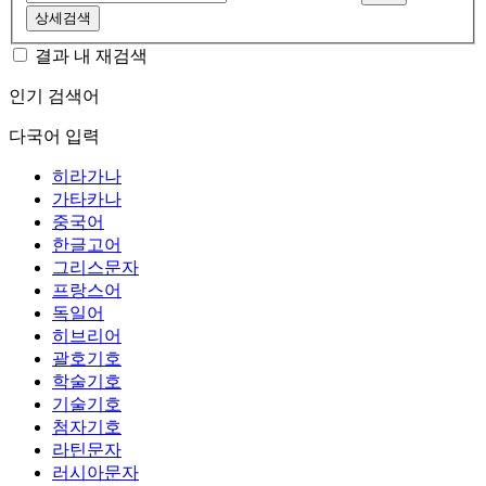
상세검색
결과 내 재검색
인기 검색어
다국어 입력
히라가나
가타카나
중국어
한글고어
그리스문자
프랑스어
독일어
히브리어
괄호기호
학술기호
기술기호
첨자기호
라틴문자
러시아문자