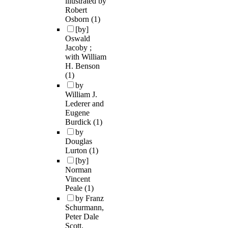
illustrated by
Robert
Osborn
(1)
[by]
Oswald
Jacoby ;
with William
H. Benson
(1)
by
William J.
Lederer and
Eugene
Burdick
(1)
by
Douglas
Lurton
(1)
[by]
Norman
Vincent
Peale
(1)
by Franz
Schurmann,
Peter Dale
Scott,