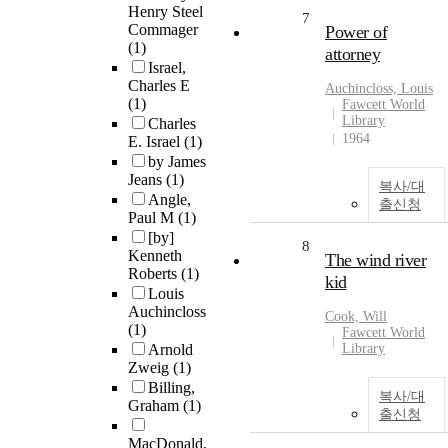
Henry Steel
7
Commager
Power of
(1)
attorney
Israel,
Charles E
Auchincloss, Louis
(1)
Fawcett World
Library
Charles
1964
E. Israel
(1)
by James
Jeans
(1)
복사/대
Angle,
출신청
Paul M
(1)
[by]
8
Kenneth
The wind river
Roberts
(1)
kid
Louis
Auchincloss
Cook, Will
(1)
Fawcett World
Arnold
Library
Zweig
(1)
Billing,
복사/대
Graham
(1)
출신청
MacDonald,