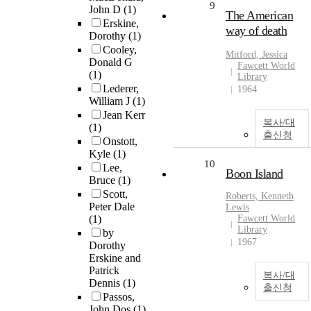
9
John D
(1)
The American
Erskine,
way of death
Dorothy
(1)
Cooley,
Mitford, Jessica
Donald G
Fawcett World
(1)
Library
Lederer,
1964
William J
(1)
Jean Kerr
복사/대
(1)
출신청
Onstott,
Kyle
(1)
10
Lee,
Boon Island
Bruce
(1)
Scott,
Roberts, Kenneth
Peter Dale
Lewis
(1)
Fawcett World
Library
by
1967
Dorothy
Erskine and
Patrick
복사/대
Dennis
(1)
출신청
Passos,
John Dos
(1)