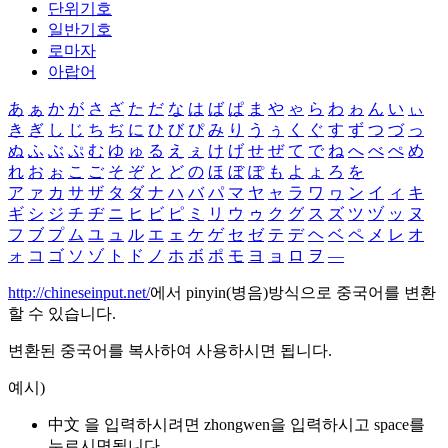
단위기호
일반기호
로마자
아랍어
あ
ぁ
か
が
さ
ざ
た
だ
な
は
ば
ぱ
ま
や
ゃ
ら
わ
ゎ
ん
い
ぃ
き
ぎ
し
じ
ち
ぢ
に
ひ
び
ぴ
み
り
う
ぅ
く
ぐ
す
ず
つ
づ
っ
ぬ
ふ
ぶ
ぷ
む
ゆ
ゅ
る
え
ぇ
け
げ
せ
ぜ
て
で
ね
へ
べ
ぺ
め
れ
お
ぉ
こ
ご
そ
ぞ
と
ど
の
ほ
ぼ
ぽ
も
よ
ょ
ろ
を
ア
ァ
カ
サ
ザ
タ
ダ
ナ
ハ
バ
パ
マ
ヤ
ャ
ラ
ワ
ヮ
ン
イ
ィ
キ
ギ
シ
ジ
チ
ヂ
ニ
ヒ
ビ
ピ
ミ
リ
ウ
ゥ
ク
グ
ス
ズ
ツ
ヅ
ッ
ヌ
フ
ブ
プ
ム
ユ
ュ
ル
エ
ェ
ケ
ゲ
セ
ゼ
テ
デ
ヘ
ベ
ペ
メ
レ
オ
ォ
コ
ゴ
ソ
ゾ
ト
ド
ノ
ホ
ボ
ポ
モ
ヨ
ョ
ロ
ヲ
―
http://chineseinput.net/
에서 pinyin(병음)방식으로 중국어를 변환
할 수 있습니다.
변환된 중국어를 복사하여 사용하시면 됩니다.
예시)
中文 을 입력하시려면
zhongwen
을 입력하시고 space를
누르시면됩니다.