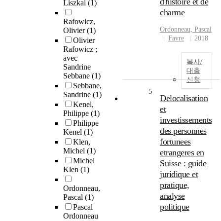
d'histoire et de
Liszkai
(1)
charme
Rafowicz,
Ordonneau, Pascal
Olivier
(1)
Favre
2018
Olivier
Rafowicz ;
avec
복사/
Sandrine
대출
Sebbane
(1)
신청
Sebbane,
5
Sandrine
(1)
Delocalisation
Kenel,
et
Philippe
(1)
investissements
Philippe
des personnes
Kenel
(1)
fortunees
Klen,
Michel
(1)
etrangeres en
Michel
Suisse : guide
Klen
(1)
juridique et
pratique,
Ordonneau,
analyse
Pascal
(1)
politique
Pascal
Ordonneau