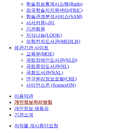
학술정보통계시스템(Rinfo)
외국학술지지원센터(FRIC)
학술관계분석서비스(SAM)
사서커뮤니티
기관회원
지식나눔(LOOK)
의학전자도서관(MEDLIS)
유관기관 사이트
교육부(MOE)
국립장애인도서관(NLD)
국립중앙도서관(NL)
국회도서관(NAL)
연구윤리정보포털(CRE)
사이언스온 (ScienceON)
이용약관
개인정보처리방침
개인정보 재동의
기관소개
저작물 게시중단요청