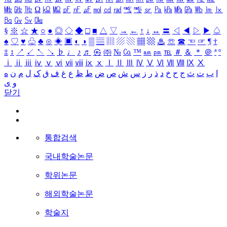
㎒
㎓
㎔
Ω
㏀
㏁
㎊
㎋
㎌
㏖
㏅
㎭
㎮
㎯
㏛
㎩
㎪
㎫
㎬
㏝
㏐
㏓
㏃
㏉
㏜
㏆
§
※
☆
★
○
●
◎
◇
◆
□
■
△
▽
→
←
↑
↓
↔
〓
◁
◀
▷
▶
♤
♠
♡
♥
♧
♣
⊙
◈
▣
◐
◑
▒
▤
▥
▨
▧
▦
▩
♨
☏
☎
☜
☞
¶
†
‡
↕
↗
↙
↖
↘
♭
♩
♪
♬
㉿
㈜
№
㏇
™
㏂
㏘
℡
＃
＆
＊
＠
ª
º
ⅰ
ⅱ
ⅲ
ⅳ
ⅴ
ⅵ
ⅶ
ⅷ
ⅸ
ⅹ
Ⅰ
Ⅱ
Ⅲ
Ⅳ
Ⅴ
Ⅵ
Ⅶ
Ⅷ
Ⅸ
Ⅹ
ا
ب
ت
ث
ج
ح
خ
د
ذ
ر
ز
س
ش
ص
ض
ط
ظ
ع
غ
ف
ق
ک
ل
م
ن
ه
و
ی
닫기
통합검색
국내학술논문
학위논문
해외학술논문
학술지