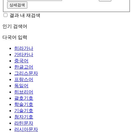
상세검색
결과 내 재검색
인기 검색어
다국어 입력
히라가나
가타카나
중국어
한글고어
그리스문자
프랑스어
독일어
히브리어
괄호기호
학술기호
기술기호
첨자기호
라틴문자
러시아문자