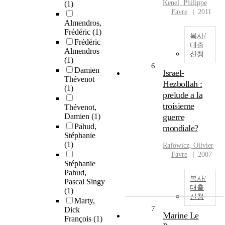
Kenel, Philippe
(1)
Favre
2011
Almendros,
Frédéric
(1)
복사/
Frédéric
대출
Almendros
신청
(1)
6
Damien
Israel-
Thévenot
Hezbollah :
(1)
prelude a la
troisieme
Thévenot,
Damien
(1)
guerre
Pahud,
mondiale?
Stéphanie
(1)
Rafowicz, Olivier
Favre
2007
Stéphanie
Pahud,
복사/
Pascal Singy
대출
(1)
신청
Marty,
7
Dick
Marine Le
François
(1)