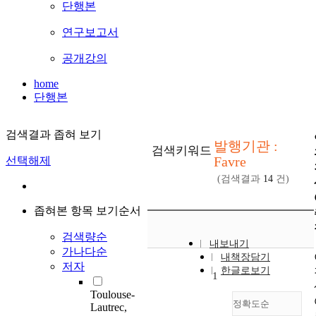
단행본
연구보고서
공개강의
home
단행본
검색결과 좁혀 보기
발행기관 :
검색키워드
Favre
선택해제
(검색결과
14
건)
좁혀본 항목 보기순서
검색량순
내보내기
가나다순
내책장담기
저자
한글로보기
1
Toulouse-
정확도순
Lautrec,