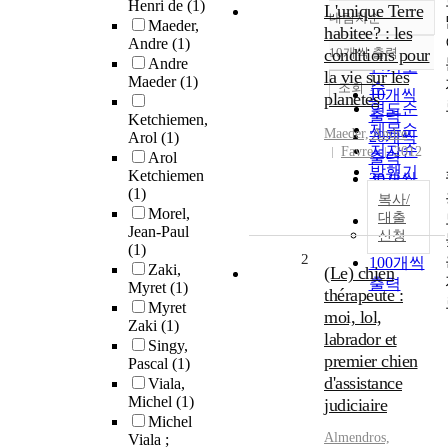
Henri de
(1)
L'unique Terre
내림차순
정확도
Maeder,
habitee? : les
Andre
(1)
순
conditions pour
10개씩 출력
내림차순
Andre
인기도
la vie sur les
Maeder
(1)
순
조회
10개씩
planetes
연도순
출력
Ketchiemen,
제목순
Maeder, Andre
20개씩
Arol
(1)
저자순
Favre
2012
Arol
출력
발행기
Ketchiemen
30개씩
관순
(1)
출력
복사/
Morel,
대출
50개씩
Jean-Paul
신청
출력
(1)
2
100개씩
Zaki,
(Le) chien
출력
Myret
(1)
thérapeute :
Myret
moi, lol,
Zaki
(1)
labrador et
Singy,
premier chien
Pascal
(1)
d'assistance
Viala,
Michel
(1)
judiciaire
Michel
Almendros,
Viala ;