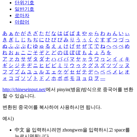
단위기호
일반기호
로마자
아랍어
あ
ぁ
か
が
さ
ざ
た
だ
な
は
ば
ぱ
ま
や
ゃ
ら
わ
ゎ
ん
い
ぃ
き
ぎ
し
じ
ち
ぢ
に
ひ
び
ぴ
み
り
う
ぅ
く
ぐ
す
ず
つ
づ
っ
ぬ
ふ
ぶ
ぷ
む
ゆ
ゅ
る
え
ぇ
け
げ
せ
ぜ
て
で
ね
へ
べ
ぺ
め
れ
お
ぉ
こ
ご
そ
ぞ
と
ど
の
ほ
ぼ
ぽ
も
よ
ょ
ろ
を
ア
ァ
カ
サ
ザ
タ
ダ
ナ
ハ
バ
パ
マ
ヤ
ャ
ラ
ワ
ヮ
ン
イ
ィ
キ
ギ
シ
ジ
チ
ヂ
ニ
ヒ
ビ
ピ
ミ
リ
ウ
ゥ
ク
グ
ス
ズ
ツ
ヅ
ッ
ヌ
フ
ブ
プ
ム
ユ
ュ
ル
エ
ェ
ケ
ゲ
セ
ゼ
テ
デ
ヘ
ベ
ペ
メ
レ
オ
ォ
コ
ゴ
ソ
ゾ
ト
ド
ノ
ホ
ボ
ポ
モ
ヨ
ョ
ロ
ヲ
―
http://chineseinput.net/
에서 pinyin(병음)방식으로 중국어를 변환
할 수 있습니다.
변환된 중국어를 복사하여 사용하시면 됩니다.
예시)
中文 을 입력하시려면
zhongwen
을 입력하시고 space를
누르시면됩니다.