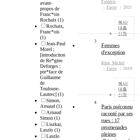
Frédéric
avant-
Favre
2021
propos de
Franc*ois
Rochaix
(1)
복사/
Rochaix,
대출
Franc*ois
신청
(1)
3
Jean-Paul
Femmes
Morel ;
d'exception
[introduction
de Re*gine
Klen, Michel
Deforges ;
Favre
2019
pre*face de
Guillaume
de
복사/
Toulouse-
대출
Lautrec]
(1)
신청
Simon,
4
Arnaud
(1)
Paris méconnu
Arnaud
raconté par ses
Simon
(1)
rues : 17
Liszkai,
promenades
Laszlo
(1)
pleines
Laszlo