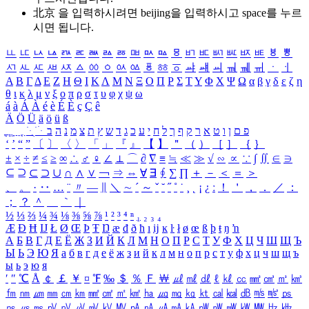
北京 을 입력하시려면
beijing
을 입력하시고 space를 누르
시면 됩니다.
ㅥ
ㅦ
ㅧ
ㅨ
ㅩ
ㅪ
ㅫ
ㅬ
ㅭ
ㅮ
ㅯ
ㅰ
ㅱ
ㅲ
ㅳ
ㅴ
ㅵ
ㅶ
ㅷ
ㅸ
ㅹ
ㅺ
ㅻ
ㅼ
ㅽ
ㅾ
ㅿ
ㆀ
ㆁ
ㆂ
ㆃ
ㆄ
ㆅ
ㆆ
ㆇ
ㆈ
ㆉ
ㆊ
ㆋ
ㆌ
ㆍ
ㆎ
Α
Β
Γ
Δ
Ε
Ζ
Η
Θ
Ι
Κ
Λ
Μ
Ν
Ξ
Ο
Π
Ρ
Σ
Τ
Υ
Φ
Χ
Ψ
Ω
α
β
γ
δ
ε
ζ
η
θ
ι
κ
λ
μ
ν
ξ
ο
π
ρ
σ
τ
υ
φ
χ
ψ
ω
á
à
Á
À
é
è
É
È
ç
Ç
ê
Ä
Ö
Ü
ä
ö
ü
ß
ְ
ֳ
ֲ
ֱ
ָ
ַ
ֵ
ֶ
ִ
ֹ
ּ
ֻ
ׂ
ׁ
ּ
ב
ה
נ
מ
צ
ת
ץ
ש
ד
ג
כ
ע
י
ח
ל
ך
ף
ק
ר
א
ט
ו
ן
ם
פ
‘
’
“
”
〔
〕
〈
〉
「
」
『
』
【
】
＂
（
）
［
］
｛
｝
±
×
÷
≠
≤
≥
∞
∴
♂
♀
∠
⊥
⌒
∂
∇
≡
≒
≪
≫
√
∽
∝
∵
∫
∬
∈
∋
⊆
⊇
⊂
⊃
∪
∩
∧
∨
￢
⇒
⇔
∀
∃
∮
∑
∏
＋
－
＜
＝
＞
、
。
·
‥
…
¨
〃
―
∥
＼
∼
´
～
ˇ
˘
˝
˚
˙
¸
˛
¡
¿
ː
！
＇
，
．
／
：
；
？
＾
＿
｀
｜
½
⅓
⅔
¼
¾
⅛
⅜
⅝
⅞
¹
²
³
⁴
ⁿ
₁
₂
₃
₄
Æ
Ð
Ħ
Ĳ
Ł
Ø
Œ
Þ
Ŧ
Ŋ
æ
đ
ð
ħ
ı
ĳ
ĸ
ŀ
ł
ø
œ
ß
þ
ŧ
ŋ
ŉ
А
Б
В
Г
Д
Е
Ё
Ж
З
И
Й
К
Л
М
Н
О
П
Р
С
Т
У
Ф
Х
Ц
Ч
Ш
Щ
Ъ
Ы
Ь
Э
Ю
Я
а
б
в
г
д
е
ё
ж
з
и
й
к
л
м
н
о
п
р
с
т
у
ф
х
ц
ч
ш
щ
ъ
ы
ь
э
ю
я
′
″
℃
Å
￠
￡
￥
¤
℉
‰
＄
％
Ｆ
￦
㎕
㎖
㎗
ℓ
㎘
㏄
㎣
㎤
㎥
㎦
㎙
㎚
㎛
㎜
㎝
㎞
㎟
㎠
㎡
㎢
㏊
㎍
㎎
㎏
㏏
㎈
㎉
㏈
㎧
㎨
㎰
㎱
㎲
㎳
㎴
㎵
㎶
㎷
㎸
㎹
㎀
㎁
㎂
㎃
㎄
㎺
㎻
㎽
㎾
㎿
㎐
㎑