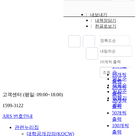
내보내기
내책장담기
한글로보기
정확도순
내림차순
정확도
순
10개씩 출력
내림차순
인기도
순
조회
10개씩
연도순
출력
제목순
20개씩
저자순
출력
고객센터 (평일: 09:00~18:00)
발행기
30개씩
관순
1599-3122
출력
50개씩
ARS 번호안내
출력
100개씩
관련누리집
출력
대학공개강의(KOCW)