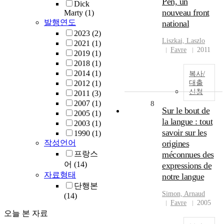
Pen, un
Dick
nouveau front
Marty
(1)
발행연도
national
2023
(2)
Liszkai, Laszlo
2021
(1)
Favre
2011
2019
(1)
2018
(1)
2014
(1)
복사/
2012
(1)
대출
신청
2011
(3)
2007
(1)
8
Sur le bout de
2005
(1)
la langue : tout
2003
(1)
savoir sur les
1990
(1)
작성언어
origines
프랑스
méconnues des
어
(14)
expressions de
자료형태
notre langue
단행본
Simon, Arnaud
(14)
Favre
2005
오늘 본 자료