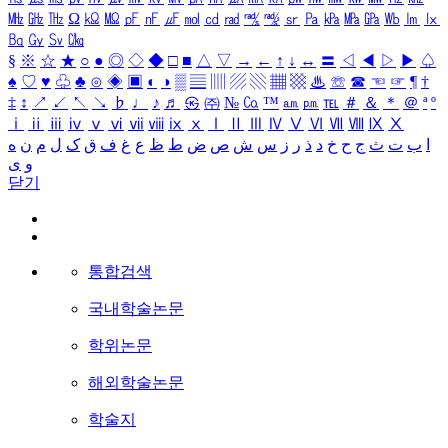
㎒
㎓
㎔
Ω
㏀
㏁
㎊
㎋
㎌
㏖
㏅
㎭
㎮
㎯
㏛
㎩
㎪
㎫
㎬
㏝
㏐
㏓
㏃
㏉
㏜
㏆
§
※
☆
★
○
●
◎
◇
◆
□
■
△
▽
→
←
↑
↓
↔
〓
◁
◀
▷
▶
♤
♠
♡
♥
♧
♣
⊙
◈
▣
◐
◑
▒
▤
▥
▨
▧
▦
▩
♨
☏
☎
☜
☞
¶
†
‡
↕
↗
↙
↖
↘
♭
♩
♪
♬
㉿
㈜
№
㏇
™
㏂
㏘
℡
＃
＆
＊
＠
ª
º
ⅰ
ⅱ
ⅲ
ⅳ
ⅴ
ⅵ
ⅶ
ⅷ
ⅸ
ⅹ
Ⅰ
Ⅱ
Ⅲ
Ⅳ
Ⅴ
Ⅵ
Ⅶ
Ⅷ
Ⅸ
Ⅹ
ا
ب
ت
ث
ج
ح
خ
د
ذ
ر
ز
س
ش
ص
ض
ط
ظ
ع
غ
ف
ق
ک
ل
م
ن
ه
و
ی
닫기
통합검색
국내학술논문
학위논문
해외학술논문
학술지