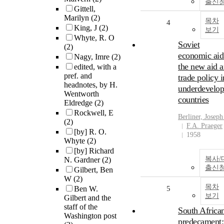
출신
Gittell,
Marilyn
(2)
목차
4
King, J
(2)
보기
Whyte, R. O
Soviet
(2)
economic aid
Nagy, Imre
(2)
the new aid 
edited, with a
pref. and
trade policy i
headnotes, by H.
underdevelo
Wentworth
countries
Eldredge
(2)
Rockwell, E
Berliner, Joseph
(2)
F.A. Praeger
[by] R. O.
1958
Whyte
(2)
[by] Richard
복사/
N. Gardner
(2)
출신
Gilbert, Ben
W
(2)
목차
Ben W.
5
보기
Gilbert and the
staff of the
South Africa
Washington post
predecament: