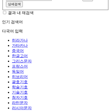
상세검색
결과 내 재검색
인기 검색어
다국어 입력
히라가나
가타카나
중국어
한글고어
그리스문자
프랑스어
독일어
히브리어
괄호기호
학술기호
기술기호
첨자기호
라틴문자
러시아문자