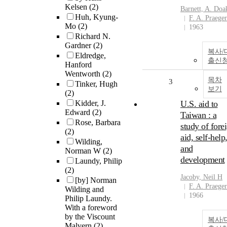
Kelsen
(2)
Barnett, A. Doa
Huh, Kyung-
F. A. Praeger
Mo
(2)
1963
Richard N.
Gardner
(2)
복사/
Eldredge,
출신
Hanford
Wentworth
(2)
목차
3
Tinker, Hugh
보기
(2)
Kidder, J.
U.S. aid to
Edward
(2)
Taiwan : a
Rose, Barbara
study of fore
(2)
aid, self-help
Wilding,
and
Norman W
(2)
development
Laundy, Philip
(2)
Jacoby, Neil H
[by] Norman
F. A. Praeger
Wilding and
1966
Philip Laundy.
With a foreword
by the Viscount
복사/
Malvern
(2)