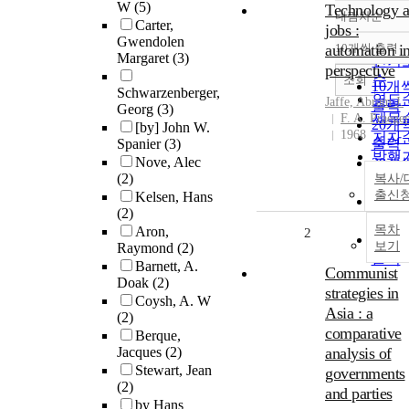
W
(5)
Technology 
내림차순
정확
Carter,
jobs :
Gwendolen
순
automation i
10개씩 출력
내림
Margaret
(3)
인기
perspective
순
조회
10개
Schwarzenberger,
연도
Jaffe, Abram J.
출력
Georg
(3)
제목
F. A. Praeger
20개
[by] John W.
1968
저자
Spanier
(3)
출력
발행
Nove, Alec
30개
관순
(2)
복사/
출력
출신
Kelsen, Hans
50개
(2)
출력
목차
Aron,
2
100
보기
Raymond
(2)
출력
Barnett, A.
Communist
Doak
(2)
strategies in
Coysh, A. W
Asia : a
(2)
comparative
Berque,
Jacques
(2)
analysis of
Stewart, Jean
governments
(2)
and parties
by Hans