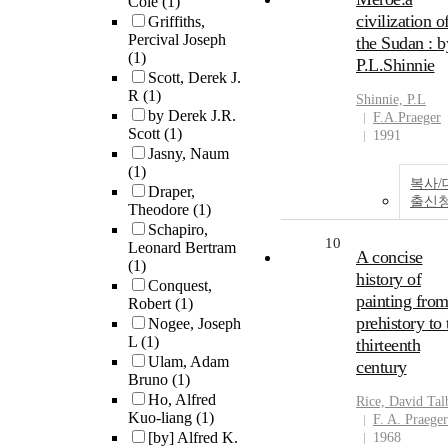
Cole
(1)
civilization o
Griffiths,
Percival Joseph
the Sudan : b
(1)
P.L.Shinnie
Scott, Derek J.
R
(1)
Shinnie, P.L
by Derek J.R.
F.A.Praeger
Scott
(1)
1991
Jasny, Naum
(1)
복사/
Draper,
출신
Theodore
(1)
Schapiro,
10
Leonard Bertram
A concise
(1)
history of
Conquest,
painting fro
Robert
(1)
prehistory to 
Nogee, Joseph
L
(1)
thirteenth
Ulam, Adam
century
Bruno
(1)
Ho, Alfred
Rice, David Tal
Kuo-liang
(1)
F. A. Praeger
[by] Alfred K.
1968