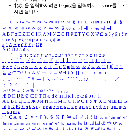
北京 을 입력하시려면
beijing
을 입력하시고 space를 누르
시면 됩니다.
ㅥ
ㅦ
ㅧ
ㅨ
ㅩ
ㅪ
ㅫ
ㅬ
ㅭ
ㅮ
ㅯ
ㅰ
ㅱ
ㅲ
ㅳ
ㅴ
ㅵ
ㅶ
ㅷ
ㅸ
ㅹ
ㅺ
ㅻ
ㅼ
ㅽ
ㅾ
ㅿ
ㆀ
ㆁ
ㆂ
ㆃ
ㆄ
ㆅ
ㆆ
ㆇ
ㆈ
ㆉ
ㆊ
ㆋ
ㆌ
ㆍ
ㆎ
Α
Β
Γ
Δ
Ε
Ζ
Η
Θ
Ι
Κ
Λ
Μ
Ν
Ξ
Ο
Π
Ρ
Σ
Τ
Υ
Φ
Χ
Ψ
Ω
α
β
γ
δ
ε
ζ
η
θ
ι
κ
λ
μ
ν
ξ
ο
π
ρ
σ
τ
υ
φ
χ
ψ
ω
á
à
Á
À
é
è
É
È
ç
Ç
ê
Ä
Ö
Ü
ä
ö
ü
ß
ְ
ֳ
ֲ
ֱ
ָ
ַ
ֵ
ֶ
ִ
ֹ
ּ
ֻ
ׂ
ׁ
ּ
ב
ה
נ
מ
צ
ת
ץ
ש
ד
ג
כ
ע
י
ח
ל
ך
ף
ק
ר
א
ט
ו
ן
ם
פ
‘
’
“
”
〔
〕
〈
〉
「
」
『
』
【
】
＂
（
）
［
］
｛
｝
±
×
÷
≠
≤
≥
∞
∴
♂
♀
∠
⊥
⌒
∂
∇
≡
≒
≪
≫
√
∽
∝
∵
∫
∬
∈
∋
⊆
⊇
⊂
⊃
∪
∩
∧
∨
￢
⇒
⇔
∀
∃
∮
∑
∏
＋
－
＜
＝
＞
、
。
·
‥
…
¨
〃
―
∥
＼
∼
´
～
ˇ
˘
˝
˚
˙
¸
˛
¡
¿
ː
！
＇
，
．
／
：
；
？
＾
＿
｀
｜
½
⅓
⅔
¼
¾
⅛
⅜
⅝
⅞
¹
²
³
⁴
ⁿ
₁
₂
₃
₄
Æ
Ð
Ħ
Ĳ
Ł
Ø
Œ
Þ
Ŧ
Ŋ
æ
đ
ð
ħ
ı
ĳ
ĸ
ŀ
ł
ø
œ
ß
þ
ŧ
ŋ
ŉ
А
Б
В
Г
Д
Е
Ё
Ж
З
И
Й
К
Л
М
Н
О
П
Р
С
Т
У
Ф
Х
Ц
Ч
Ш
Щ
Ъ
Ы
Ь
Э
Ю
Я
а
б
в
г
д
е
ё
ж
з
и
й
к
л
м
н
о
п
р
с
т
у
ф
х
ц
ч
ш
щ
ъ
ы
ь
э
ю
я
′
″
℃
Å
￠
￡
￥
¤
℉
‰
＄
％
Ｆ
￦
㎕
㎖
㎗
ℓ
㎘
㏄
㎣
㎤
㎥
㎦
㎙
㎚
㎛
㎜
㎝
㎞
㎟
㎠
㎡
㎢
㏊
㎍
㎎
㎏
㏏
㎈
㎉
㏈
㎧
㎨
㎰
㎱
㎲
㎳
㎴
㎵
㎶
㎷
㎸
㎹
㎀
㎁
㎂
㎃
㎄
㎺
㎻
㎽
㎾
㎿
㎐
㎑