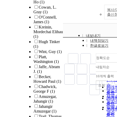
Ho
(1)
Cowan, L.
복사/
Gray
(1)
출신
O'Connell,
James
(1)
Kreinin,
Mordechai Elihau
내보내기
(1)
내책장담기
Hugh Tinker
한글로보기
(1)
Wint, Guy
(1)
Platt,
정확도순
Washington
(1)
Jaffe, Abram
내림차순
정확
J.
(1)
순
10개씩 출력
Becker,
내림
인기
Howard Paul
(1)
순
조회
Chadwick,
10개
연도
George F
(1)
출력
제목
Amuzegar,
20개
Jahangir
(1)
저자
출력
Jahangir
발행
30개
Amuzegar
(1)
관순
출력
Trail, Thomas