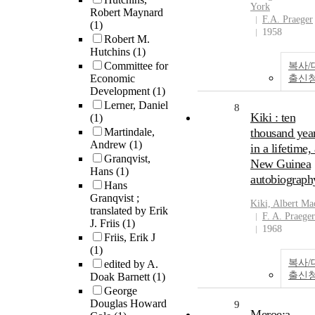
York
Robert Maynard
F.A. Praeger
(1)
1958
Robert M.
Hutchins
(1)
Committee for
복사/
Economic
출신
Development
(1)
Lerner, Daniel
8
Kiki : ten
(1)
Martindale,
thousand yea
Andrew
(1)
in a lifetime, 
Granqvist,
New Guinea
Hans
(1)
autobiograph
Hans
Granqvist ;
Kiki, Albert Ma
translated by Erik
F. A. Praeger
J. Friis
(1)
1968
Friis, Erik J
(1)
복사/
edited by A.
출신
Doak Barnett
(1)
George
Douglas Howard
9
Meroe:a