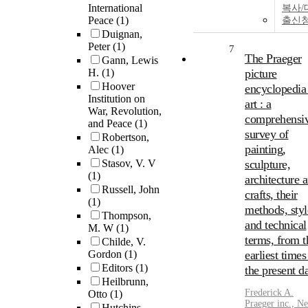
International
복사/
Peace
(1)
출신
Duignan,
Peter
(1)
7
The Praeger
Gann, Lewis
H.
(1)
picture
Hoover
encyclopedia
Institution on
art : a
War, Revolution,
comprehensi
and Peace
(1)
survey of
Robertson,
painting,
Alec
(1)
Stasov, V. V
sculpture,
(1)
architecture 
Russell, John
crafts, their
(1)
methods, styl
Thompson,
and technical
M. W
(1)
terms, from t
Childe, V.
Gordon
(1)
earliest times
Editors
(1)
the present d
Heilbrunn,
Frederick A.
Otto
(1)
Praeger inc., N
Hutchins,