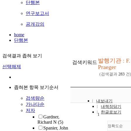
단행본
연구보고서
공개강의
home
단행본
검색결과 좁혀 보기
발행기관 : F. 
검색키워드
Praeger
선택해제
(검색결과
283
건
좁혀본 항목 보기순서
검색량순
내보내기
가나다순
내책장담기
저자
한글로보기
1
Gardner,
Richard N
(5)
정확도순
Spanier, John