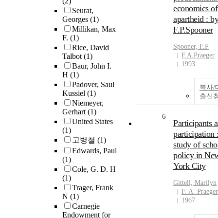
(2)
economics of
Seurat,
apartheid : b
Georges
(1)
Millikan, Max
F.P.Spooner
F.
(1)
Spooner, F.P
Rice, David
F.A.Praeger
Talbot
(1)
1993
Baur, John I.
H
(1)
Padover, Saul
복사/
Kussiel
(1)
출신
Niemeyer,
Gerhart
(1)
6
United States
Participants 
(1)
participation 
고병철
(1)
study of scho
Edwards, Paul
policy in Ne
(1)
York City
Cole, G. D. H
(1)
Gittell, Marilyn
Trager, Frank
F. A. Praeger
N
(1)
1967
Carnegie
Endowment for