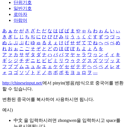
단위기호
일반기호
로마자
아랍어
あ
ぁ
か
が
さ
ざ
た
だ
な
は
ば
ぱ
ま
や
ゃ
ら
わ
ゎ
ん
い
ぃ
き
ぎ
し
じ
ち
ぢ
に
ひ
び
ぴ
み
り
う
ぅ
く
ぐ
す
ず
つ
づ
っ
ぬ
ふ
ぶ
ぷ
む
ゆ
ゅ
る
え
ぇ
け
げ
せ
ぜ
て
で
ね
へ
べ
ぺ
め
れ
お
ぉ
こ
ご
そ
ぞ
と
ど
の
ほ
ぼ
ぽ
も
よ
ょ
ろ
を
ア
ァ
カ
サ
ザ
タ
ダ
ナ
ハ
バ
パ
マ
ヤ
ャ
ラ
ワ
ヮ
ン
イ
ィ
キ
ギ
シ
ジ
チ
ヂ
ニ
ヒ
ビ
ピ
ミ
リ
ウ
ゥ
ク
グ
ス
ズ
ツ
ヅ
ッ
ヌ
フ
ブ
プ
ム
ユ
ュ
ル
エ
ェ
ケ
ゲ
セ
ゼ
テ
デ
ヘ
ベ
ペ
メ
レ
オ
ォ
コ
ゴ
ソ
ゾ
ト
ド
ノ
ホ
ボ
ポ
モ
ヨ
ョ
ロ
ヲ
―
http://chineseinput.net/
에서 pinyin(병음)방식으로 중국어를 변환
할 수 있습니다.
변환된 중국어를 복사하여 사용하시면 됩니다.
예시)
中文 을 입력하시려면
zhongwen
을 입력하시고 space를
누르시면됩니다.