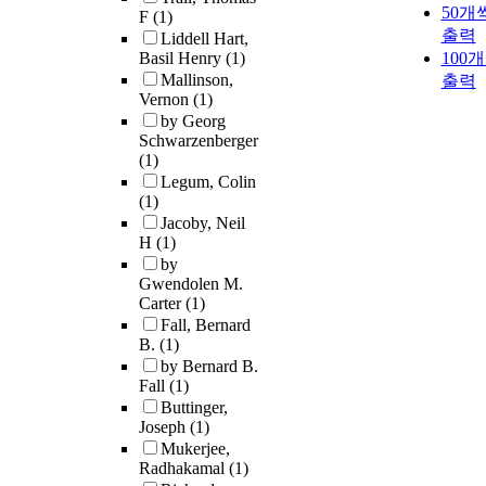
50개
F
(1)
출력
Liddell Hart,
Basil Henry
(1)
100
Mallinson,
출력
Vernon
(1)
by Georg
Schwarzenberger
(1)
Legum, Colin
(1)
Jacoby, Neil
H
(1)
by
Gwendolen M.
Carter
(1)
Fall, Bernard
B.
(1)
by Bernard B.
Fall
(1)
Buttinger,
Joseph
(1)
Mukerjee,
Radhakamal
(1)