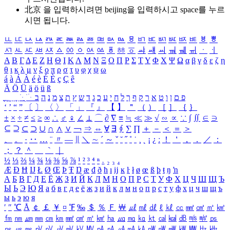
北京 을 입력하시려면
beijing
을 입력하시고 space를 누르
시면 됩니다.
ㅥ
ㅦ
ㅧ
ㅨ
ㅩ
ㅪ
ㅫ
ㅬ
ㅭ
ㅮ
ㅯ
ㅰ
ㅱ
ㅲ
ㅳ
ㅴ
ㅵ
ㅶ
ㅷ
ㅸ
ㅹ
ㅺ
ㅻ
ㅼ
ㅽ
ㅾ
ㅿ
ㆀ
ㆁ
ㆂ
ㆃ
ㆄ
ㆅ
ㆆ
ㆇ
ㆈ
ㆉ
ㆊ
ㆋ
ㆌ
ㆍ
ㆎ
Α
Β
Γ
Δ
Ε
Ζ
Η
Θ
Ι
Κ
Λ
Μ
Ν
Ξ
Ο
Π
Ρ
Σ
Τ
Υ
Φ
Χ
Ψ
Ω
α
β
γ
δ
ε
ζ
η
θ
ι
κ
λ
μ
ν
ξ
ο
π
ρ
σ
τ
υ
φ
χ
ψ
ω
á
à
Á
À
é
è
É
È
ç
Ç
ê
Ä
Ö
Ü
ä
ö
ü
ß
ְ
ֳ
ֲ
ֱ
ָ
ַ
ֵ
ֶ
ִ
ֹ
ּ
ֻ
ׂ
ׁ
ּ
ב
ה
נ
מ
צ
ת
ץ
ש
ד
ג
כ
ע
י
ח
ל
ך
ף
ק
ר
א
ט
ו
ן
ם
פ
‘
’
“
”
〔
〕
〈
〉
「
」
『
』
【
】
＂
（
）
［
］
｛
｝
±
×
÷
≠
≤
≥
∞
∴
♂
♀
∠
⊥
⌒
∂
∇
≡
≒
≪
≫
√
∽
∝
∵
∫
∬
∈
∋
⊆
⊇
⊂
⊃
∪
∩
∧
∨
￢
⇒
⇔
∀
∃
∮
∑
∏
＋
－
＜
＝
＞
、
。
·
‥
…
¨
〃
―
∥
＼
∼
´
～
ˇ
˘
˝
˚
˙
¸
˛
¡
¿
ː
！
＇
，
．
／
：
；
？
＾
＿
｀
｜
½
⅓
⅔
¼
¾
⅛
⅜
⅝
⅞
¹
²
³
⁴
ⁿ
₁
₂
₃
₄
Æ
Ð
Ħ
Ĳ
Ł
Ø
Œ
Þ
Ŧ
Ŋ
æ
đ
ð
ħ
ı
ĳ
ĸ
ŀ
ł
ø
œ
ß
þ
ŧ
ŋ
ŉ
А
Б
В
Г
Д
Е
Ё
Ж
З
И
Й
К
Л
М
Н
О
П
Р
С
Т
У
Ф
Х
Ц
Ч
Ш
Щ
Ъ
Ы
Ь
Э
Ю
Я
а
б
в
г
д
е
ё
ж
з
и
й
к
л
м
н
о
п
р
с
т
у
ф
х
ц
ч
ш
щ
ъ
ы
ь
э
ю
я
′
″
℃
Å
￠
￡
￥
¤
℉
‰
＄
％
Ｆ
￦
㎕
㎖
㎗
ℓ
㎘
㏄
㎣
㎤
㎥
㎦
㎙
㎚
㎛
㎜
㎝
㎞
㎟
㎠
㎡
㎢
㏊
㎍
㎎
㎏
㏏
㎈
㎉
㏈
㎧
㎨
㎰
㎱
㎲
㎳
㎴
㎵
㎶
㎷
㎸
㎹
㎀
㎁
㎂
㎃
㎄
㎺
㎻
㎽
㎾
㎿
㎐
㎑