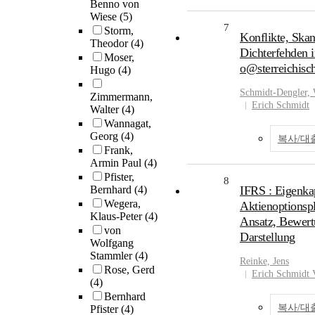
Benno von
Wiese
(5)
7
Storm,
Konflikte, Skan
Theodor
(4)
Dichterfehden i
Moser,
o@sterreichisch
Hugo
(4)
Schmidt-Dengler, 
Zimmermann,
Erich Schmidt
Walter
(4)
Wannagat,
Georg
(4)
복사/대
Frank,
Armin Paul
(4)
Pfister,
8
Bernhard
(4)
IFRS : Eigenka
Wegera,
Aktienoptionspl
Klaus-Peter
(4)
Ansatz, Bewert
von
Darstellung
Wolfgang
Stammler
(4)
Reinke, Jens
Rose, Gerd
Erich Schmidt 
(4)
Bernhard
복사/대
Pfister
(4)