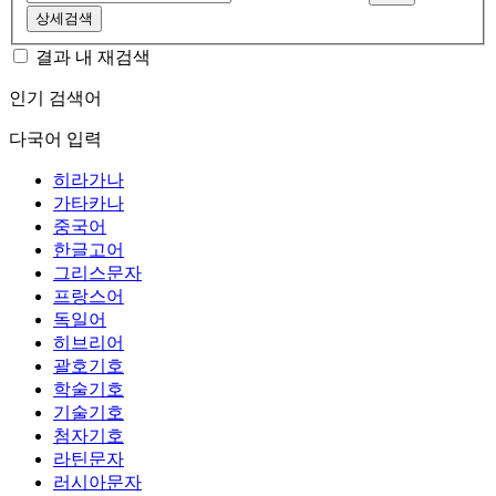
상세검색
결과 내 재검색
인기 검색어
다국어 입력
히라가나
가타카나
중국어
한글고어
그리스문자
프랑스어
독일어
히브리어
괄호기호
학술기호
기술기호
첨자기호
라틴문자
러시아문자