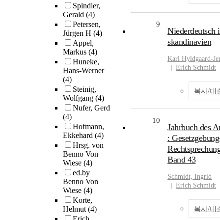
Spindler,
Gerald
(4)
Petersen,
9
Niederdeutsch 
Jürgen H
(4)
skandinavien
Appel,
Markus
(4)
Karl Hyldgaard-Je
Huneke,
Erich Schmidt
Hans-Werner
(4)
Steinig,
복사/대
Wolfgang
(4)
Nufer, Gerd
(4)
10
Hofmann,
Jahrbuch des Ar
Ekkehard
(4)
: Gesetzgebung
Hrsg. von
Rechtsprechung-
Benno Von
Band 43
Wiese
(4)
ed.by
Schmidt, Ingrid
Benno Von
Erich Schmidt
Wiese
(4)
Korte,
Helmut
(4)
복사/대
Erich