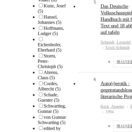
5
Kunz, Josef
Das Deutsche
(5)
Volksschauspiel
Hansel,
Handbuch mit 6
Johannes
(5)
Text und 18 ab
Hoffmann,
auf tafeln
Ludger
(5)
Schmidt, Leopold
Eichenhofer,
Erich Schmidt
Eberhard
(5)
Storm,
Peter-
복사/대
Christoph
(5)
Ahrens,
Claus
(5)
6
Auto(r)erotik :
Cordes,
Albrecht
(5)
gegenstandslose
Schade,
literarische Pro
Guenter
(5)
Schwarting,
Keck, Annette
Gunnar
(5)
1994
von Gunnar
Schwarting
(5)
복사/대
edited by