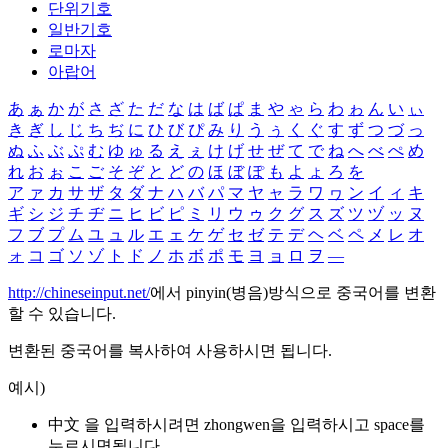
단위기호
일반기호
로마자
아랍어
あ
ぁ
か
が
さ
ざ
た
だ
な
は
ば
ぱ
ま
や
ゃ
ら
わ
ゎ
ん
い
ぃ
き
ぎ
し
じ
ち
ぢ
に
ひ
び
ぴ
み
り
う
ぅ
く
ぐ
す
ず
つ
づ
っ
ぬ
ふ
ぶ
ぷ
む
ゆ
ゅ
る
え
ぇ
け
げ
せ
ぜ
て
で
ね
へ
べ
ぺ
め
れ
お
ぉ
こ
ご
そ
ぞ
と
ど
の
ほ
ぼ
ぽ
も
よ
ょ
ろ
を
ア
ァ
カ
サ
ザ
タ
ダ
ナ
ハ
バ
パ
マ
ヤ
ャ
ラ
ワ
ヮ
ン
イ
ィ
キ
ギ
シ
ジ
チ
ヂ
ニ
ヒ
ビ
ピ
ミ
リ
ウ
ゥ
ク
グ
ス
ズ
ツ
ヅ
ッ
ヌ
フ
ブ
プ
ム
ユ
ュ
ル
エ
ェ
ケ
ゲ
セ
ゼ
テ
デ
ヘ
ベ
ペ
メ
レ
オ
ォ
コ
ゴ
ソ
ゾ
ト
ド
ノ
ホ
ボ
ポ
モ
ヨ
ョ
ロ
ヲ
―
http://chineseinput.net/
에서 pinyin(병음)방식으로 중국어를 변환
할 수 있습니다.
변환된 중국어를 복사하여 사용하시면 됩니다.
예시)
中文 을 입력하시려면
zhongwen
을 입력하시고 space를
누르시면됩니다.