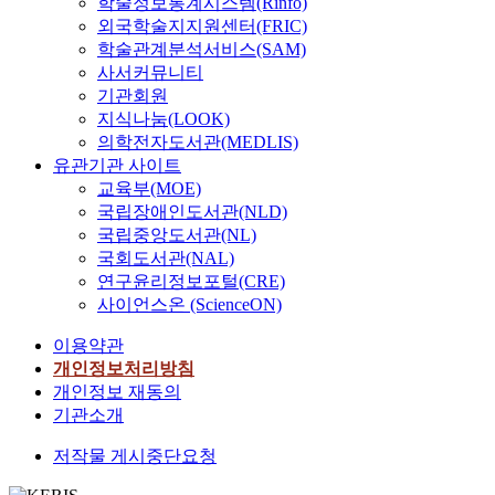
학술정보통계시스템(Rinfo)
외국학술지지원센터(FRIC)
학술관계분석서비스(SAM)
사서커뮤니티
기관회원
지식나눔(LOOK)
의학전자도서관(MEDLIS)
유관기관 사이트
교육부(MOE)
국립장애인도서관(NLD)
국립중앙도서관(NL)
국회도서관(NAL)
연구윤리정보포털(CRE)
사이언스온 (ScienceON)
이용약관
개인정보처리방침
개인정보 재동의
기관소개
저작물 게시중단요청