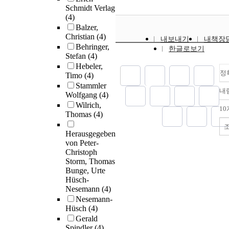
Schmidt Verlag
(4)
Balzer,
Christian
(4)
내보내기
내책장
Behringer,
한글로보기
Stefan
(4)
Hebeler,
정
Timo
(4)
Stammler
내
Wolfgang
(4)
Wilrich,
1
Thomas
(4)
Herausgegeben
von Peter-
Christoph
Storm, Thomas
Bunge, Urte
Hüsch-
Nesemann
(4)
Nesemann-
Hüsch
(4)
Gerald
Spindler
(4)