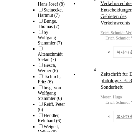
Verkehrsrechts
Hans Josef
(8)
Entscheidungen
Steinecke,
Hartmut
(7)
Gebieten des
Bunge,
Verkehrsrechts
Thomas
(7)
by
Erich Schmidt Ver
Wolfgang
Erich Schmidt 
Stammler
(7)
복사/대
Altenschmidt,
Stefan
(7)
Besch,
4
Werner
(6)
Zeitschrift fur
Tschirch,
philologie. B. 8
Fritz
(6)
Sonderheft
hrsg. von
Wolfgang
Moser, Hugo
Stammler
(6)
Erich Schmidt 
Reiff, Peter
(6)
Hendler,
복사/대
Reinhard
(6)
Weigelt,
Volker
(6)