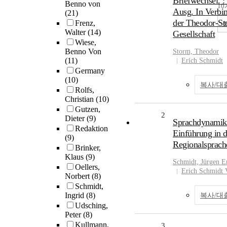
Briefwechsel. :
Benno von
1
Ausg. In Verbi
(21)
der Theodor-St
Frenz,
Walter
(14)
Gesellschaft
Wiese,
Benno Von
Storm, Theodor
(11)
Erich Schmidt
Germany
(10)
복사/대
Rolfs,
Christian
(10)
Gutzen,
2
Dieter
(9)
Sprachdynamik 
Redaktion
Einführung in 
(9)
Regionalsprach
Brinker,
Klaus
(9)
Schmidt, Jürgen E
Oellers,
Erich Schmidt 
Norbert
(8)
Schmidt,
Ingrid
(8)
복사/대
Udsching,
Peter
(8)
Kullmann,
3