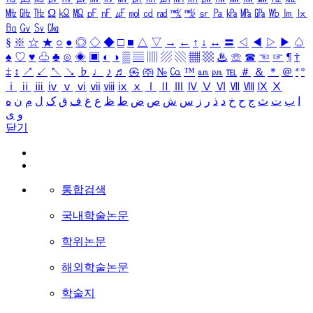
㎒
㎓
㎔
Ω
㏀
㏁
㎊
㎋
㎌
㏖
㏅
㎭
㎮
㎯
㏛
㎩
㎪
㎫
㎬
㏝
㏐
㏓
㏃
㏉
㏜
㏆
§
※
☆
★
○
●
◎
◇
◆
□
■
△
▽
→
←
↑
↓
↔
〓
◁
◀
▷
▶
♤
♠
♡
♥
♧
♣
⊙
◈
▣
◐
◑
▒
▤
▥
▨
▧
▦
▩
♨
☏
☎
☜
☞
¶
†
‡
↕
↗
↙
↖
↘
♭
♩
♪
♬
㉿
㈜
№
㏇
™
㏂
㏘
℡
＃
＆
＊
＠
ª
º
ⅰ
ⅱ
ⅲ
ⅳ
ⅴ
ⅵ
ⅶ
ⅷ
ⅸ
ⅹ
Ⅰ
Ⅱ
Ⅲ
Ⅳ
Ⅴ
Ⅵ
Ⅶ
Ⅷ
Ⅸ
Ⅹ
ا
ب
ت
ث
ج
ح
خ
د
ذ
ر
ز
س
ش
ص
ض
ط
ظ
ع
غ
ف
ق
ک
ل
م
ن
ه
و
ی
닫기
통합검색
국내학술논문
학위논문
해외학술논문
학술지