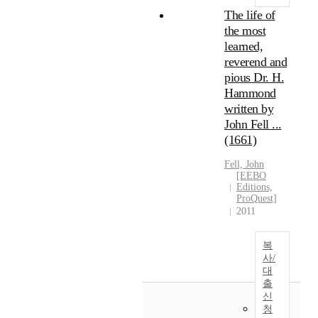
The life of
the most
learned,
reverend and
pious Dr. H.
Hammond
written by
John Fell ...
(1661)
Fell, John
[EEBO
Editions,
ProQuest]
2011
복
사/
대
출
신
청