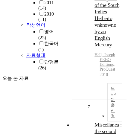
2011
of the South
(14)
Indies
2010
Hetherto
(11)
vnknowne
작성언어
by an
영어
(25)
English
한국어
Mercury
(1)
자료형태
Hall, Joseph
EEBO
단행본
Editions,
(26)
ProQuest
2010
오늘 본 자료
복
사/
대
출
7
신
청
Miscellanea :
the second