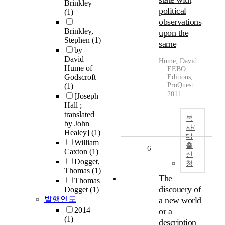
Brinkley
political
(1)
observations
Brinkley,
upon the
Stephen
(1)
same
by
David
Hume, David
Hume of
EEBO
Godscroft
Editions,
ProQuest
(1)
2011
[Joseph
Hall ;
translated
복
by John
사/
Healey]
(1)
대
William
출
6
Caxton
(1)
신
Dogget,
청
Thomas
(1)
The
Thomas
discouery of
Dogget
(1)
발행연도
a new world
2014
or a
(1)
description