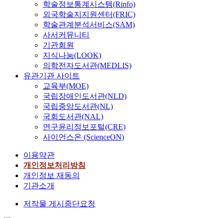
학술정보통계시스템(Rinfo)
외국학술지지원센터(FRIC)
학술관계분석서비스(SAM)
사서커뮤니티
기관회원
지식나눔(LOOK)
의학전자도서관(MEDLIS)
유관기관 사이트
교육부(MOE)
국립장애인도서관(NLD)
국립중앙도서관(NL)
국회도서관(NAL)
연구윤리정보포털(CRE)
사이언스온 (ScienceON)
이용약관
개인정보처리방침
개인정보 재동의
기관소개
저작물 게시중단요청