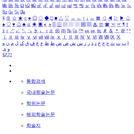
㎒
㎓
㎔
Ω
㏀
㏁
㎊
㎋
㎌
㏖
㏅
㎭
㎮
㎯
㏛
㎩
㎪
㎫
㎬
㏝
㏐
㏓
㏃
㏉
㏜
㏆
§
※
☆
★
○
●
◎
◇
◆
□
■
△
▽
→
←
↑
↓
↔
〓
◁
◀
▷
▶
♤
♠
♡
♥
♧
♣
⊙
◈
▣
◐
◑
▒
▤
▥
▨
▧
▦
▩
♨
☏
☎
☜
☞
¶
†
‡
↕
↗
↙
↖
↘
♭
♩
♪
♬
㉿
㈜
№
㏇
™
㏂
㏘
℡
＃
＆
＊
＠
ª
º
ⅰ
ⅱ
ⅲ
ⅳ
ⅴ
ⅵ
ⅶ
ⅷ
ⅸ
ⅹ
Ⅰ
Ⅱ
Ⅲ
Ⅳ
Ⅴ
Ⅵ
Ⅶ
Ⅷ
Ⅸ
Ⅹ
ا
ب
ت
ث
ج
ح
خ
د
ذ
ر
ز
س
ش
ص
ض
ط
ظ
ع
غ
ف
ق
ک
ل
م
ن
ه
و
ی
닫기
통합검색
국내학술논문
학위논문
해외학술논문
학술지