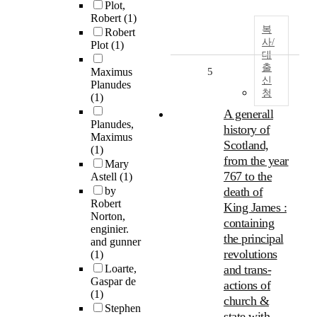
Plot,
Robert
(1)
복
Robert
사/
Plot
(1)
대
출
Maximus
5
신
Planudes
청
(1)
A generall
Planudes,
history of
Maximus
Scotland,
(1)
from the year
Mary
767 to the
Astell
(1)
by
death of
Robert
King James :
Norton,
containing
enginier.
the principal
and gunner
revolutions
(1)
Loarte,
and trans-
Gaspar de
actions of
(1)
church &
Stephen
state with