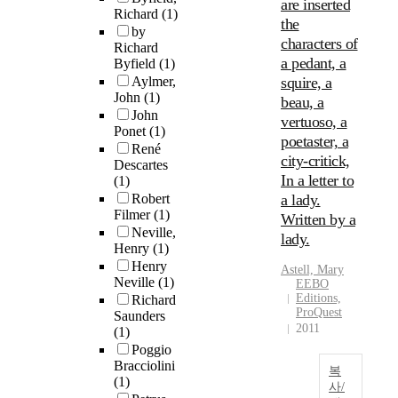
are inserted
Richard
(1)
the
by
characters of
Richard
a pedant, a
Byfield
(1)
Aylmer,
squire, a
John
(1)
beau, a
John
vertuoso, a
Ponet
(1)
poetaster, a
René
city-critick,
Descartes
In a letter to
(1)
Robert
a lady.
Filmer
(1)
Written by a
Neville,
lady.
Henry
(1)
Henry
Astell, Mary
Neville
(1)
EEBO
Editions,
Richard
ProQuest
Saunders
2011
(1)
Poggio
Bracciolini
복
(1)
사/