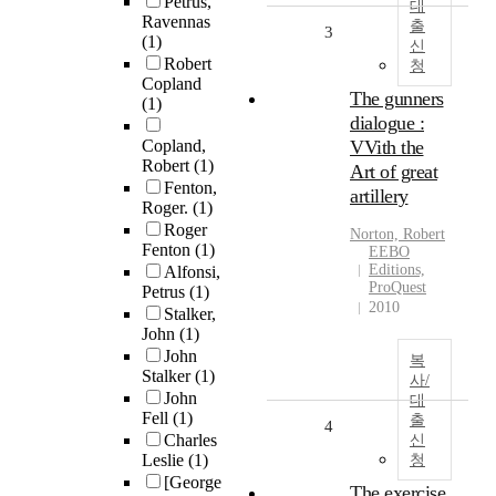
Petrus,
대
Ravennas
출
3
(1)
신
Robert
청
Copland
The gunners
(1)
dialogue :
Copland,
VVith the
Robert
(1)
Art of great
Fenton,
artillery
Roger.
(1)
Roger
Norton, Robert
Fenton
(1)
EEBO
Editions,
Alfonsi,
ProQuest
Petrus
(1)
2010
Stalker,
John
(1)
John
복
Stalker
(1)
사/
John
대
Fell
(1)
출
4
Charles
신
Leslie
(1)
청
[George
The exercise