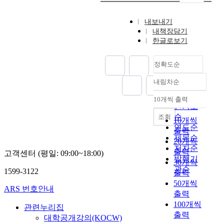
내보내기
내책장담기
한글로보기
정확도순
내림차순
정확도
순
10개씩 출력
내림차순
인기도
순
조회
10개씩
연도순
출력
제목순
20개씩
저자순
출력
고객센터 (평일: 09:00~18:00)
발행기
30개씩
관순
1599-3122
출력
50개씩
ARS 번호안내
출력
100개씩
관련누리집
출력
대학공개강의(KOCW)