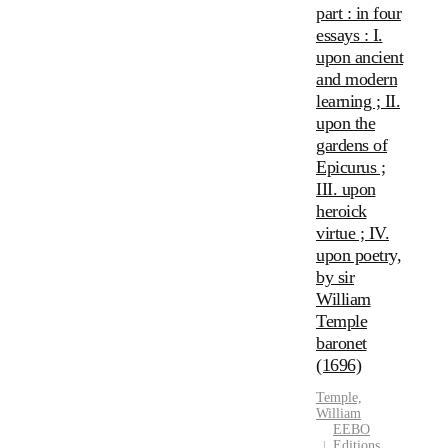
part : in four
essays : I.
upon ancient
and modern
learning ; II.
upon the
gardens of
Epicurus ;
III. upon
heroick
virtue ; IV.
upon poetry,
by sir
William
Temple
baronet
(1696)
Temple,
William
EEBO
Editions,