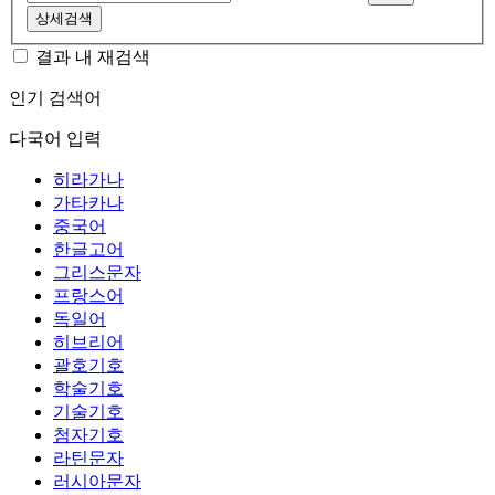
상세검색
결과 내 재검색
인기 검색어
다국어 입력
히라가나
가타카나
중국어
한글고어
그리스문자
프랑스어
독일어
히브리어
괄호기호
학술기호
기술기호
첨자기호
라틴문자
러시아문자