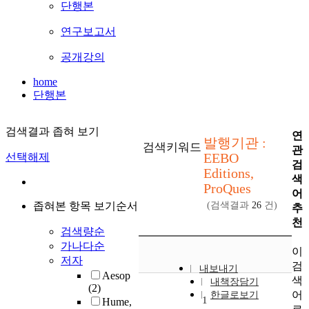
단행본
연구보고서
공개강의
home
단행본
검색결과 좁혀 보기
연
발행기관 :
검색키워드
관
EEBO
선택해제
검
Editions,
색
ProQues
어
좁혀본 항목 보기순서
(검색결과
26
건)
추
천
검색량순
가나다순
이
저자
검
내보내기
Aesop
색
내책장담기
(2)
어
한글로보기
1
Hume,