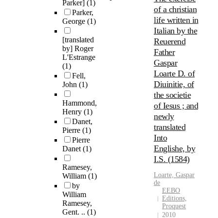
Parker]
(1)
of a christian
Parker,
life written in
George
(1)
Italian by the
[translated
Reuerend
by] Roger
Father
L'Estrange
Gaspar
(1)
Loarte D. of
Fell,
Diuinitie, of
John
(1)
the societie
Hammond,
of Iesus ; and
Henry
(1)
newly
Danet,
translated
Pierre
(1)
Into
Pierre
Englishe, by
Danet
(1)
I.S. (1584)
Ramesey,
Loarte, Gaspar
William
(1)
de
by
EEBO
William
Editions,
Ramesey,
Proquest
Gent. ..
(1)
2010