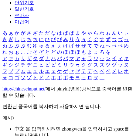
단위기호
일반기호
로마자
아랍어
あ
ぁ
か
が
さ
ざ
た
だ
な
は
ば
ぱ
ま
や
ゃ
ら
わ
ゎ
ん
い
ぃ
き
ぎ
し
じ
ち
ぢ
に
ひ
び
ぴ
み
り
う
ぅ
く
ぐ
す
ず
つ
づ
っ
ぬ
ふ
ぶ
ぷ
む
ゆ
ゅ
る
え
ぇ
け
げ
せ
ぜ
て
で
ね
へ
べ
ぺ
め
れ
お
ぉ
こ
ご
そ
ぞ
と
ど
の
ほ
ぼ
ぽ
も
よ
ょ
ろ
を
ア
ァ
カ
サ
ザ
タ
ダ
ナ
ハ
バ
パ
マ
ヤ
ャ
ラ
ワ
ヮ
ン
イ
ィ
キ
ギ
シ
ジ
チ
ヂ
ニ
ヒ
ビ
ピ
ミ
リ
ウ
ゥ
ク
グ
ス
ズ
ツ
ヅ
ッ
ヌ
フ
ブ
プ
ム
ユ
ュ
ル
エ
ェ
ケ
ゲ
セ
ゼ
テ
デ
ヘ
ベ
ペ
メ
レ
オ
ォ
コ
ゴ
ソ
ゾ
ト
ド
ノ
ホ
ボ
ポ
モ
ヨ
ョ
ロ
ヲ
―
http://chineseinput.net/
에서 pinyin(병음)방식으로 중국어를 변환
할 수 있습니다.
변환된 중국어를 복사하여 사용하시면 됩니다.
예시)
中文 을 입력하시려면
zhongwen
을 입력하시고 space를
누르시면됩니다.