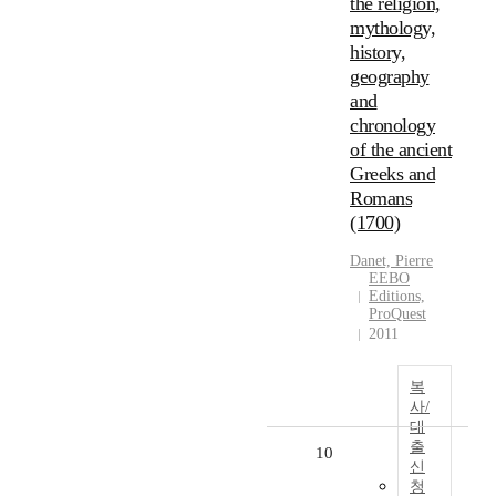
the religion,
mythology,
history,
geography
and
chronology
of the ancient
Greeks and
Romans
(1700)
Danet, Pierre
EEBO
Editions,
ProQuest
2011
복
사/
대
출
10
신
청