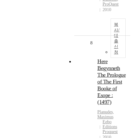
ProQuest
2010
복
사/
대
출
8
신
청
Here
Begynneth
The Prologue
of The First
Booke of
Esope :
(1497)
Planudes,
Maximus
Eebo
Editions
Proquest
2010