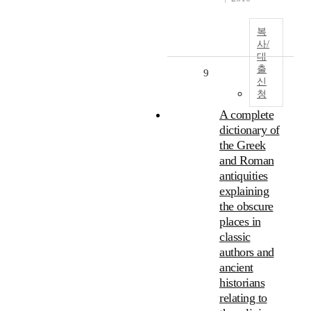
복
사/
대
출
9
신
청
A complete
dictionary of
the Greek
and Roman
antiquities
explaining
the obscure
places in
classic
authors and
ancient
historians
relating to