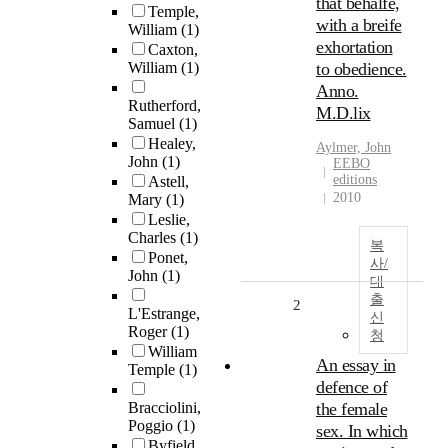
that behalfe,
Temple,
with a breife
William
(1)
exhortation
Caxton,
William
(1)
to obedience.
Anno.
Rutherford,
M.D.lix
Samuel
(1)
Healey,
Aylmer, John
John
(1)
EEBO
editions
Astell,
2010
Mary
(1)
Leslie,
Charles
(1)
복
Ponet,
사/
John
(1)
대
출
2
L'Estrange,
신
Roger
(1)
청
William
An essay in
Temple
(1)
defence of
Bracciolini,
the female
Poggio
(1)
sex. In which
Byfield,