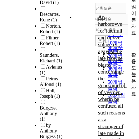
로
David
(1)
많
정확도순
이
Descartes,
An
내림차순
본
René
(1)
정확도
harborovve
Norton,
자
순
10개씩 출력
for faithfull
Robert
(1)
내림차순
료
인기도
and trevve
Filmer,
순
조회
10개씩
Robert
(1)
subiectes :
연도순
출력
agaynst the
제목순
활
Saunders,
20개씩
late blowne
저자순
Richard
(1)
용
출력
blaste,
Avianus
발행기
도
30개씩
concerninge
(1)
관순
높
출력
the
Petrus
은
50개씩
Alfonsi
(1)
gouernme[n]t
자
출력
Hall,
of vvemen.
료
100개씩
Joseph
(1)
wherin be
출력
confuted all
Burgess,
such reasons
Anthony
(1)
as a
by
straunger of
Anthony
late made in
Burgess
(1)