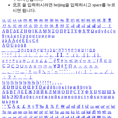
北京 을 입력하시려면
beijing
을 입력하시고 space를 누르
시면 됩니다.
ㅥ
ㅦ
ㅧ
ㅨ
ㅩ
ㅪ
ㅫ
ㅬ
ㅭ
ㅮ
ㅯ
ㅰ
ㅱ
ㅲ
ㅳ
ㅴ
ㅵ
ㅶ
ㅷ
ㅸ
ㅹ
ㅺ
ㅻ
ㅼ
ㅽ
ㅾ
ㅿ
ㆀ
ㆁ
ㆂ
ㆃ
ㆄ
ㆅ
ㆆ
ㆇ
ㆈ
ㆉ
ㆊ
ㆋ
ㆌ
ㆍ
ㆎ
Α
Β
Γ
Δ
Ε
Ζ
Η
Θ
Ι
Κ
Λ
Μ
Ν
Ξ
Ο
Π
Ρ
Σ
Τ
Υ
Φ
Χ
Ψ
Ω
α
β
γ
δ
ε
ζ
η
θ
ι
κ
λ
μ
ν
ξ
ο
π
ρ
σ
τ
υ
φ
χ
ψ
ω
á
à
Á
À
é
è
É
È
ç
Ç
ê
Ä
Ö
Ü
ä
ö
ü
ß
ְ
ֳ
ֲ
ֱ
ָ
ַ
ֵ
ֶ
ִ
ֹ
ּ
ֻ
ׂ
ׁ
ּ
ב
ה
נ
מ
צ
ת
ץ
ש
ד
ג
כ
ע
י
ח
ל
ך
ף
ק
ר
א
ט
ו
ן
ם
פ
‘
’
“
”
〔
〕
〈
〉
「
」
『
』
【
】
＂
（
）
［
］
｛
｝
±
×
÷
≠
≤
≥
∞
∴
♂
♀
∠
⊥
⌒
∂
∇
≡
≒
≪
≫
√
∽
∝
∵
∫
∬
∈
∋
⊆
⊇
⊂
⊃
∪
∩
∧
∨
￢
⇒
⇔
∀
∃
∮
∑
∏
＋
－
＜
＝
＞
、
。
·
‥
…
¨
〃
―
∥
＼
∼
´
～
ˇ
˘
˝
˚
˙
¸
˛
¡
¿
ː
！
＇
，
．
／
：
；
？
＾
＿
｀
｜
½
⅓
⅔
¼
¾
⅛
⅜
⅝
⅞
¹
²
³
⁴
ⁿ
₁
₂
₃
₄
Æ
Ð
Ħ
Ĳ
Ł
Ø
Œ
Þ
Ŧ
Ŋ
æ
đ
ð
ħ
ı
ĳ
ĸ
ŀ
ł
ø
œ
ß
þ
ŧ
ŋ
ŉ
А
Б
В
Г
Д
Е
Ё
Ж
З
И
Й
К
Л
М
Н
О
П
Р
С
Т
У
Ф
Х
Ц
Ч
Ш
Щ
Ъ
Ы
Ь
Э
Ю
Я
а
б
в
г
д
е
ё
ж
з
и
й
к
л
м
н
о
п
р
с
т
у
ф
х
ц
ч
ш
щ
ъ
ы
ь
э
ю
я
′
″
℃
Å
￠
￡
￥
¤
℉
‰
＄
％
Ｆ
￦
㎕
㎖
㎗
ℓ
㎘
㏄
㎣
㎤
㎥
㎦
㎙
㎚
㎛
㎜
㎝
㎞
㎟
㎠
㎡
㎢
㏊
㎍
㎎
㎏
㏏
㎈
㎉
㏈
㎧
㎨
㎰
㎱
㎲
㎳
㎴
㎵
㎶
㎷
㎸
㎹
㎀
㎁
㎂
㎃
㎄
㎺
㎻
㎽
㎾
㎿
㎐
㎑