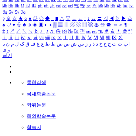
㎒
㎓
㎔
Ω
㏀
㏁
㎊
㎋
㎌
㏖
㏅
㎭
㎮
㎯
㏛
㎩
㎪
㎫
㎬
㏝
㏐
㏓
㏃
㏉
㏜
㏆
§
※
☆
★
○
●
◎
◇
◆
□
■
△
▽
→
←
↑
↓
↔
〓
◁
◀
▷
▶
♤
♠
♡
♥
♧
♣
⊙
◈
▣
◐
◑
▒
▤
▥
▨
▧
▦
▩
♨
☏
☎
☜
☞
¶
†
‡
↕
↗
↙
↖
↘
♭
♩
♪
♬
㉿
㈜
№
㏇
™
㏂
㏘
℡
＃
＆
＊
＠
ª
º
ⅰ
ⅱ
ⅲ
ⅳ
ⅴ
ⅵ
ⅶ
ⅷ
ⅸ
ⅹ
Ⅰ
Ⅱ
Ⅲ
Ⅳ
Ⅴ
Ⅵ
Ⅶ
Ⅷ
Ⅸ
Ⅹ
ا
ب
ت
ث
ج
ح
خ
د
ذ
ر
ز
س
ش
ص
ض
ط
ظ
ع
غ
ف
ق
ک
ل
م
ن
ه
و
ی
닫기
통합검색
국내학술논문
학위논문
해외학술논문
학술지