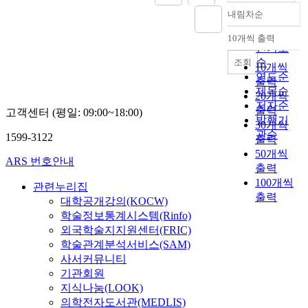
내림차순
정확도
순
10개씩 출력
내림차순
인기도
순
조회
10개씩
연도순
출력
제목순
20개씩
저자순
출력
고객센터 (평일: 09:00~18:00)
발행기
30개씩
관순
1599-3122
출력
50개씩
ARS 번호안내
출력
100개씩
관련누리집
출력
대학공개강의(KOCW)
학술정보통계시스템(Rinfo)
외국학술지지원센터(FRIC)
학술관계분석서비스(SAM)
사서커뮤니티
기관회원
지식나눔(LOOK)
의학전자도서관(MEDLIS)