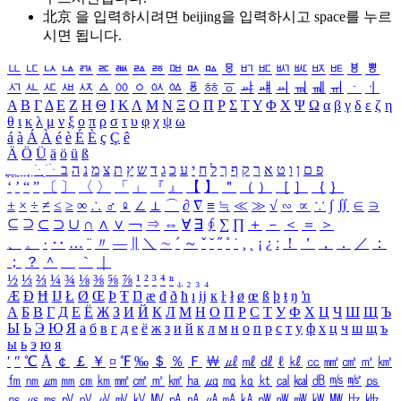
北京 을 입력하시려면
beijing
을 입력하시고 space를 누르
시면 됩니다.
ㅥ
ㅦ
ㅧ
ㅨ
ㅩ
ㅪ
ㅫ
ㅬ
ㅭ
ㅮ
ㅯ
ㅰ
ㅱ
ㅲ
ㅳ
ㅴ
ㅵ
ㅶ
ㅷ
ㅸ
ㅹ
ㅺ
ㅻ
ㅼ
ㅽ
ㅾ
ㅿ
ㆀ
ㆁ
ㆂ
ㆃ
ㆄ
ㆅ
ㆆ
ㆇ
ㆈ
ㆉ
ㆊ
ㆋ
ㆌ
ㆍ
ㆎ
Α
Β
Γ
Δ
Ε
Ζ
Η
Θ
Ι
Κ
Λ
Μ
Ν
Ξ
Ο
Π
Ρ
Σ
Τ
Υ
Φ
Χ
Ψ
Ω
α
β
γ
δ
ε
ζ
η
θ
ι
κ
λ
μ
ν
ξ
ο
π
ρ
σ
τ
υ
φ
χ
ψ
ω
á
à
Á
À
é
è
É
È
ç
Ç
ê
Ä
Ö
Ü
ä
ö
ü
ß
ְ
ֳ
ֲ
ֱ
ָ
ַ
ֵ
ֶ
ִ
ֹ
ּ
ֻ
ׂ
ׁ
ּ
ב
ה
נ
מ
צ
ת
ץ
ש
ד
ג
כ
ע
י
ח
ל
ך
ף
ק
ר
א
ט
ו
ן
ם
פ
‘
’
“
”
〔
〕
〈
〉
「
」
『
』
【
】
＂
（
）
［
］
｛
｝
±
×
÷
≠
≤
≥
∞
∴
♂
♀
∠
⊥
⌒
∂
∇
≡
≒
≪
≫
√
∽
∝
∵
∫
∬
∈
∋
⊆
⊇
⊂
⊃
∪
∩
∧
∨
￢
⇒
⇔
∀
∃
∮
∑
∏
＋
－
＜
＝
＞
、
。
·
‥
…
¨
〃
―
∥
＼
∼
´
～
ˇ
˘
˝
˚
˙
¸
˛
¡
¿
ː
！
＇
，
．
／
：
；
？
＾
＿
｀
｜
½
⅓
⅔
¼
¾
⅛
⅜
⅝
⅞
¹
²
³
⁴
ⁿ
₁
₂
₃
₄
Æ
Ð
Ħ
Ĳ
Ł
Ø
Œ
Þ
Ŧ
Ŋ
æ
đ
ð
ħ
ı
ĳ
ĸ
ŀ
ł
ø
œ
ß
þ
ŧ
ŋ
ŉ
А
Б
В
Г
Д
Е
Ё
Ж
З
И
Й
К
Л
М
Н
О
П
Р
С
Т
У
Ф
Х
Ц
Ч
Ш
Щ
Ъ
Ы
Ь
Э
Ю
Я
а
б
в
г
д
е
ё
ж
з
и
й
к
л
м
н
о
п
р
с
т
у
ф
х
ц
ч
ш
щ
ъ
ы
ь
э
ю
я
′
″
℃
Å
￠
￡
￥
¤
℉
‰
＄
％
Ｆ
￦
㎕
㎖
㎗
ℓ
㎘
㏄
㎣
㎤
㎥
㎦
㎙
㎚
㎛
㎜
㎝
㎞
㎟
㎠
㎡
㎢
㏊
㎍
㎎
㎏
㏏
㎈
㎉
㏈
㎧
㎨
㎰
㎱
㎲
㎳
㎴
㎵
㎶
㎷
㎸
㎹
㎀
㎁
㎂
㎃
㎄
㎺
㎻
㎽
㎾
㎿
㎐
㎑