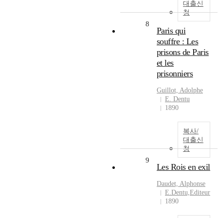
대출신
청
8
Paris qui
souffre : Les
prisons de Paris
et les
prisonniers
Guillot, Adolphe
E. Dentu
1890
복사/
대출신
청
9
Les Rois en exil
Daudet, Alphonse
E.Dentu,Editeur
1890