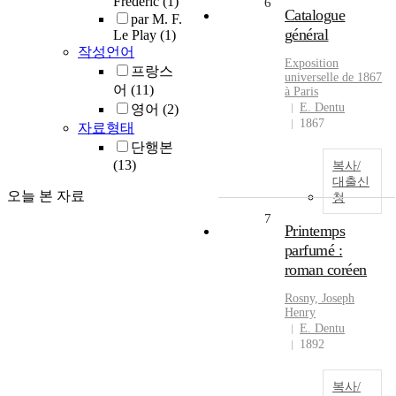
Frédéric
(1)
6
Catalogue
par M. F.
général
Le Play
(1)
작성언어
Exposition
프랑스
universelle de 1867
어
(11)
à Paris
E. Dentu
영어
(2)
1867
자료형태
단행본
(13)
복사/
대출신
오늘 본 자료
청
7
Printemps
parfumé :
roman coréen
Rosny, Joseph
Henry
E. Dentu
1892
복사/