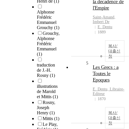
Henri de
(1)
la décadence de
l'Empire
Alphonse
Frédéric
Saint-Amand,
Imbert De
Emmanuel
E. Dentu
Grouchy
(1)
1889
Grouchy,
Alphonse
Frédéric
복사/
Emmanuel
대출신
(1)
청
5
traduction
Les Grecs : a
de J.-H.
Toutes le
Rosny
(1)
Epoques
illustrations
E. Dentu, Libraire-
de Marold
Editeur
et Mittis
(1)
1870
Rosny,
Joseph
Henry
(1)
복사/
대출신
Mittis
(1)
청
Le Play,