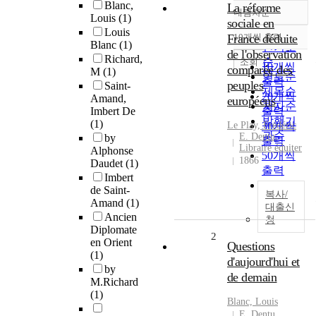
Blanc,
La réforme
내림차순
정확도
Louis
(1)
sociale en
Louis
순
France déduite
10개씩 출력
내림차순
Blanc
(1)
인기도
de l'observation
Richard,
순
조회
10개씩
comparée des
M
(1)
연도순
출력
peuples
Saint-
제목순
20개씩
Amand,
européens
저자순
Imbert De
출력
발행기
(1)
Le Play, Frédéric
30개씩
관순
E. Dentu,
by
출력
Libraire éduiter
Alphonse
50개씩
1866
Daudet
(1)
출력
Imbert
100개씩
de Saint-
복사/
출력
Amand
(1)
대출신
Ancien
청
Diplomate
2
en Orient
Questions
(1)
d'aujourd'hui et
by
de demain
M.Richard
(1)
Blanc, Louis
E. Dentu