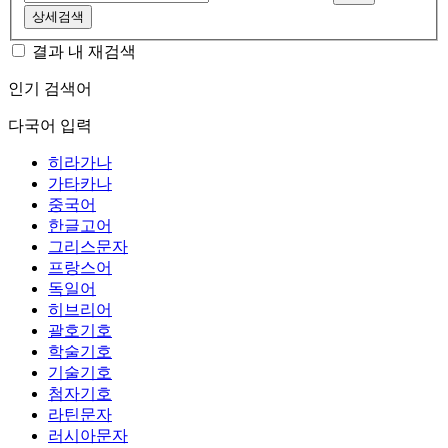
상세검색
결과 내 재검색
인기 검색어
다국어 입력
히라가나
가타카나
중국어
한글고어
그리스문자
프랑스어
독일어
히브리어
괄호기호
학술기호
기술기호
첨자기호
라틴문자
러시아문자