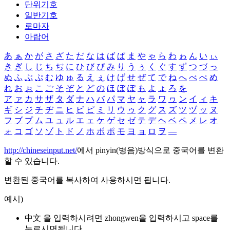
단위기호
일반기호
로마자
아랍어
あ
ぁ
か
が
さ
ざ
た
だ
な
は
ば
ぱ
ま
や
ゃ
ら
わ
ゎ
ん
い
ぃ
き
ぎ
し
じ
ち
ぢ
に
ひ
び
ぴ
み
り
う
ぅ
く
ぐ
す
ず
つ
づ
っ
ぬ
ふ
ぶ
ぷ
む
ゆ
ゅ
る
え
ぇ
け
げ
せ
ぜ
て
で
ね
へ
べ
ぺ
め
れ
お
ぉ
こ
ご
そ
ぞ
と
ど
の
ほ
ぼ
ぽ
も
よ
ょ
ろ
を
ア
ァ
カ
サ
ザ
タ
ダ
ナ
ハ
バ
パ
マ
ヤ
ャ
ラ
ワ
ヮ
ン
イ
ィ
キ
ギ
シ
ジ
チ
ヂ
ニ
ヒ
ビ
ピ
ミ
リ
ウ
ゥ
ク
グ
ス
ズ
ツ
ヅ
ッ
ヌ
フ
ブ
プ
ム
ユ
ュ
ル
エ
ェ
ケ
ゲ
セ
ゼ
テ
デ
ヘ
ベ
ペ
メ
レ
オ
ォ
コ
ゴ
ソ
ゾ
ト
ド
ノ
ホ
ボ
ポ
モ
ヨ
ョ
ロ
ヲ
―
http://chineseinput.net/
에서 pinyin(병음)방식으로 중국어를 변환
할 수 있습니다.
변환된 중국어를 복사하여 사용하시면 됩니다.
예시)
中文 을 입력하시려면
zhongwen
을 입력하시고 space를
누르시면됩니다.