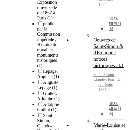
Exposition
1874
universelle
de 1867 à
Paris
(1)
복사/
publié
대출신
par la
청
Commission
3
impériale ;
Oeuvres de
Histoire du
Saint-Simon &
travail et
d'Enfantin :
monuments
notices
historiques
historiques . t.1
(1)
Lepage,
Saint-Simon,
Auguste
(1)
Claude-Henri de
Auguste
E. Dentu
Lepage
(1)
1865
Guillot,
Adolphe
(1)
복사/
Adolphe
대출신
Guillot
(1)
청
Saint-
Simon,
4
Marie-Louise et
Claude-