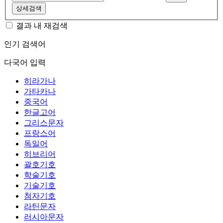
상세검색
결과 내 재검색
인기 검색어
다국어 입력
히라가나
가타카나
중국어
한글고어
그리스문자
프랑스어
독일어
히브리어
괄호기호
학술기호
기술기호
첨자기호
라틴문자
러시아문자