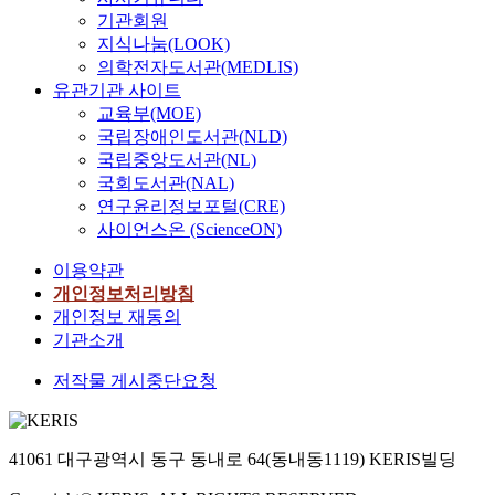
기관회원
지식나눔(LOOK)
의학전자도서관(MEDLIS)
유관기관 사이트
교육부(MOE)
국립장애인도서관(NLD)
국립중앙도서관(NL)
국회도서관(NAL)
연구윤리정보포털(CRE)
사이언스온 (ScienceON)
이용약관
개인정보처리방침
개인정보 재동의
기관소개
저작물 게시중단요청
41061 대구광역시 동구 동내로 64(동내동1119) KERIS빌딩