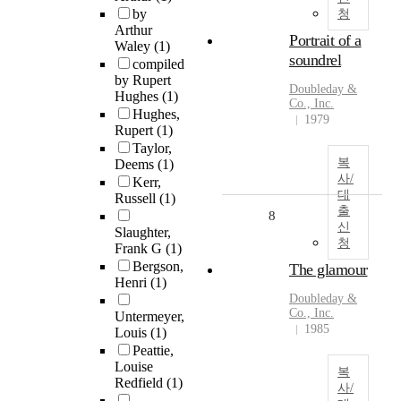
by
청
Arthur
Portrait of a
Waley
(1)
soundrel
compiled
by Rupert
Doubleday &
Hughes
(1)
Co., Inc.
Hughes,
1979
Rupert
(1)
Taylor,
복
Deems
(1)
사/
Kerr,
대
Russell
(1)
출
8
신
Slaughter,
청
Frank G
(1)
Bergson,
The glamour
Henri
(1)
Doubleday &
Co., Inc.
Untermeyer,
1985
Louis
(1)
Peattie,
Louise
복
Redfield
(1)
사/