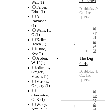
craftsmen
Walt
(1)
Ferber,
Doubleday &
Edna
(1)
Co., Inc.
Aron,
1968
Raymond
(1)
복
Wells, H.
사/
G
(1)
대
Keller,
출
6
Helen
(1)
신
Curie,
청
Eve
(1)
The Big
Auden,
W. H
(1)
Girls
edited by
Doubleday &
Gregory
Co., Inc.
Vlastos
(1)
1982
Vlastos,
Gregory
(1)
복
Chesterton,
사/
G. K
(1)
대
Waley,
출
7
Arthur
(1)
신