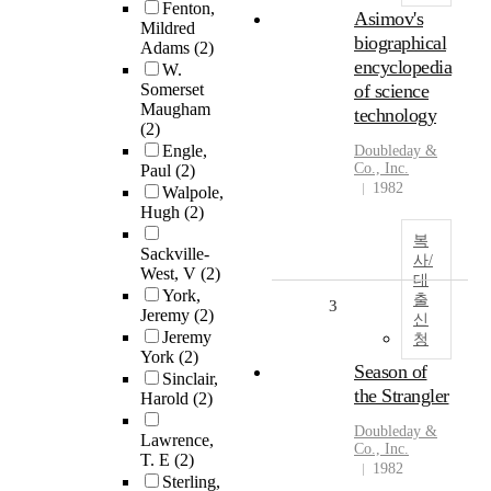
Fenton,
Asimov's
Mildred
biographical
Adams
(2)
encyclopedia
W.
Somerset
of science
Maugham
technology
(2)
Engle,
Doubleday &
Co., Inc.
Paul
(2)
1982
Walpole,
Hugh
(2)
복
Sackville-
사/
West, V
(2)
대
York,
출
3
Jeremy
(2)
신
Jeremy
청
York
(2)
Season of
Sinclair,
the Strangler
Harold
(2)
Doubleday &
Lawrence,
Co., Inc.
T. E
(2)
1982
Sterling,