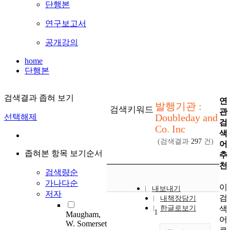
단행본
연구보고서
공개강의
home
단행본
검색결과 좁혀 보기
연
발행기관 :
검색키워드
관
Doubleday and
선택해제
검
Co. Inc
색
(검색결과
297
건)
어
좁혀본 항목 보기순서
추
천
검색량순
가나다순
이
내보내기
저자
검
내책장담기
색
한글로보기
1
Maugham,
어
W. Somerset