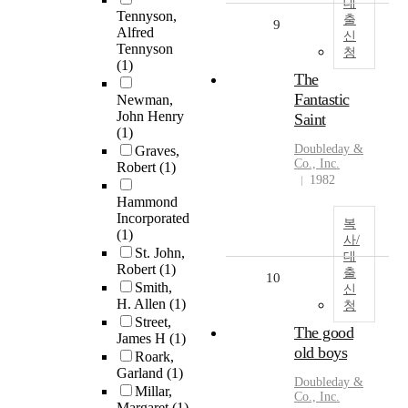
대
Tennyson,
출
9
Alfred
신
Tennyson
청
(1)
The
Fantastic
Newman,
John Henry
Saint
(1)
Doubleday &
Graves,
Co., Inc.
Robert
(1)
1982
Hammond
Incorporated
복
(1)
사/
St. John,
대
Robert
(1)
출
10
Smith,
신
H. Allen
(1)
청
Street,
The good
James H
(1)
old boys
Roark,
Garland
(1)
Doubleday &
Millar,
Co., Inc.
Margaret
(1)