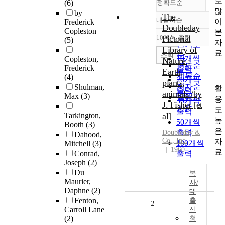
로
(6)
정확도순
많
by
The
내림차순
이
Frederick
정확도
Doubleday
Copleston
본
순
10개씩 출력
Pictorial
(5)
내림차순
자
인기도
Library of
료
순
조회
10개씩
Copleston,
Nature ;
연도순
Frederick
출력
Earth,
제목순
(4)
20개씩
plants,
저자순
Shulman,
활
출력
animals /by
Max
(3)
발행기
용
30개씩
J. Fisher [et
관순
도
출력
Tarkington,
al]
높
50개씩
Booth
(3)
은
출력
Doubleday &
Dahood,
Co., Inc.
자
100개씩
Mitchell
(3)
1960
료
Conrad,
출력
Joseph
(2)
Du
복
Maurier,
사/
Daphne
(2)
대
Fenton,
출
2
Carroll Lane
신
(2)
청