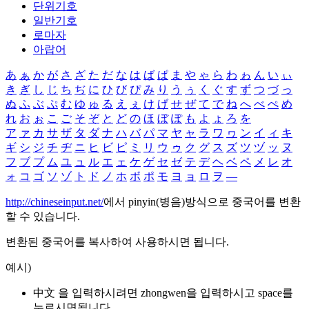
단위기호
일반기호
로마자
아랍어
あ
ぁ
か
が
さ
ざ
た
だ
な
は
ば
ぱ
ま
や
ゃ
ら
わ
ゎ
ん
い
ぃ
き
ぎ
し
じ
ち
ぢ
に
ひ
び
ぴ
み
り
う
ぅ
く
ぐ
す
ず
つ
づ
っ
ぬ
ふ
ぶ
ぷ
む
ゆ
ゅ
る
え
ぇ
け
げ
せ
ぜ
て
で
ね
へ
べ
ぺ
め
れ
お
ぉ
こ
ご
そ
ぞ
と
ど
の
ほ
ぼ
ぽ
も
よ
ょ
ろ
を
ア
ァ
カ
サ
ザ
タ
ダ
ナ
ハ
バ
パ
マ
ヤ
ャ
ラ
ワ
ヮ
ン
イ
ィ
キ
ギ
シ
ジ
チ
ヂ
ニ
ヒ
ビ
ピ
ミ
リ
ウ
ゥ
ク
グ
ス
ズ
ツ
ヅ
ッ
ヌ
フ
ブ
プ
ム
ユ
ュ
ル
エ
ェ
ケ
ゲ
セ
ゼ
テ
デ
ヘ
ベ
ペ
メ
レ
オ
ォ
コ
ゴ
ソ
ゾ
ト
ド
ノ
ホ
ボ
ポ
モ
ヨ
ョ
ロ
ヲ
―
http://chineseinput.net/
에서 pinyin(병음)방식으로 중국어를 변환
할 수 있습니다.
변환된 중국어를 복사하여 사용하시면 됩니다.
예시)
中文 을 입력하시려면
zhongwen
을 입력하시고 space를
누르시면됩니다.