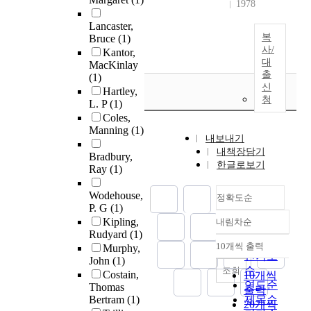
1978
Lancaster,
복
Bruce
(1)
사/
Kantor,
대
MacKinlay
출
(1)
신
Hartley,
청
L. P
(1)
Coles,
Manning
(1)
내보내기
내책장담기
Bradbury,
한글로보기
Ray
(1)
Wodehouse,
정확도순
P. G
(1)
Kipling,
내림차순
정확도
Rudyard
(1)
순
10개씩 출력
Murphy,
내림차순
인기도
John
(1)
순
조회
Costain,
10개씩
연도순
Thomas
출력
Bertram
(1)
제목순
20개씩