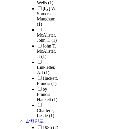
Wells
(1)
[by] W.
Somerset
Maugham
(1)
McAlister,
John T.
(1)
John T.
McAlister,
Jr
(1)
Linkletter,
Art
(1)
Hackett,
Francis
(1)
by
Francis
Hackett
(1)
Charteris,
Leslie
(1)
발행연도
1986
(2)