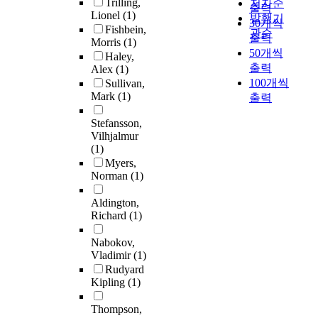
Trilling,
저자순
출력
Lionel
(1)
발행기
30개씩
Fishbein,
관순
출력
Morris
(1)
50개씩
Haley,
출력
Alex
(1)
100개씩
Sullivan,
Mark
(1)
출력
Stefansson,
Vilhjalmur
(1)
Myers,
Norman
(1)
Aldington,
Richard
(1)
Nabokov,
Vladimir
(1)
Rudyard
Kipling
(1)
Thompson,