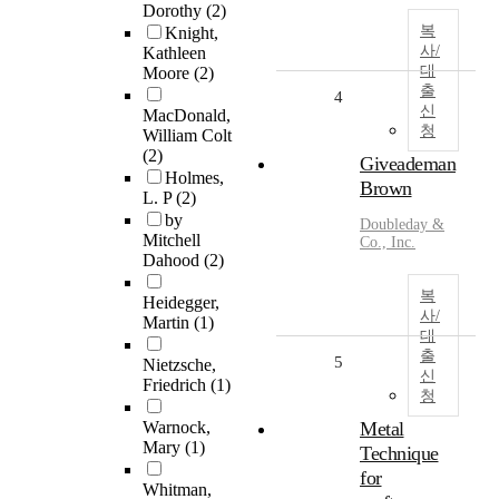
Dorothy
(2)
복
Knight,
사/
Kathleen
대
Moore
(2)
출
4
신
MacDonald,
청
William Colt
(2)
Giveademan
Holmes,
Brown
L. P
(2)
by
Doubleday &
Mitchell
Co., Inc.
Dahood
(2)
복
Heidegger,
사/
Martin
(1)
대
출
5
Nietzsche,
신
Friedrich
(1)
청
Warnock,
Metal
Mary
(1)
Technique
for
Whitman,