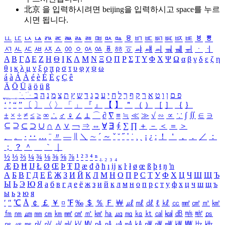
北京 을 입력하시려면
beijing
을 입력하시고 space를 누르
시면 됩니다.
ㅥ
ㅦ
ㅧ
ㅨ
ㅩ
ㅪ
ㅫ
ㅬ
ㅭ
ㅮ
ㅯ
ㅰ
ㅱ
ㅲ
ㅳ
ㅴ
ㅵ
ㅶ
ㅷ
ㅸ
ㅹ
ㅺ
ㅻ
ㅼ
ㅽ
ㅾ
ㅿ
ㆀ
ㆁ
ㆂ
ㆃ
ㆄ
ㆅ
ㆆ
ㆇ
ㆈ
ㆉ
ㆊ
ㆋ
ㆌ
ㆍ
ㆎ
Α
Β
Γ
Δ
Ε
Ζ
Η
Θ
Ι
Κ
Λ
Μ
Ν
Ξ
Ο
Π
Ρ
Σ
Τ
Υ
Φ
Χ
Ψ
Ω
α
β
γ
δ
ε
ζ
η
θ
ι
κ
λ
μ
ν
ξ
ο
π
ρ
σ
τ
υ
φ
χ
ψ
ω
á
à
Á
À
é
è
É
È
ç
Ç
ê
Ä
Ö
Ü
ä
ö
ü
ß
ְ
ֳ
ֲ
ֱ
ָ
ַ
ֵ
ֶ
ִ
ֹ
ּ
ֻ
ׂ
ׁ
ּ
ב
ה
נ
מ
צ
ת
ץ
ש
ד
ג
כ
ע
י
ח
ל
ך
ף
ק
ר
א
ט
ו
ן
ם
פ
‘
’
“
”
〔
〕
〈
〉
「
」
『
』
【
】
＂
（
）
［
］
｛
｝
±
×
÷
≠
≤
≥
∞
∴
♂
♀
∠
⊥
⌒
∂
∇
≡
≒
≪
≫
√
∽
∝
∵
∫
∬
∈
∋
⊆
⊇
⊂
⊃
∪
∩
∧
∨
￢
⇒
⇔
∀
∃
∮
∑
∏
＋
－
＜
＝
＞
、
。
·
‥
…
¨
〃
―
∥
＼
∼
´
～
ˇ
˘
˝
˚
˙
¸
˛
¡
¿
ː
！
＇
，
．
／
：
；
？
＾
＿
｀
｜
½
⅓
⅔
¼
¾
⅛
⅜
⅝
⅞
¹
²
³
⁴
ⁿ
₁
₂
₃
₄
Æ
Ð
Ħ
Ĳ
Ł
Ø
Œ
Þ
Ŧ
Ŋ
æ
đ
ð
ħ
ı
ĳ
ĸ
ŀ
ł
ø
œ
ß
þ
ŧ
ŋ
ŉ
А
Б
В
Г
Д
Е
Ё
Ж
З
И
Й
К
Л
М
Н
О
П
Р
С
Т
У
Ф
Х
Ц
Ч
Ш
Щ
Ъ
Ы
Ь
Э
Ю
Я
а
б
в
г
д
е
ё
ж
з
и
й
к
л
м
н
о
п
р
с
т
у
ф
х
ц
ч
ш
щ
ъ
ы
ь
э
ю
я
′
″
℃
Å
￠
￡
￥
¤
℉
‰
＄
％
Ｆ
￦
㎕
㎖
㎗
ℓ
㎘
㏄
㎣
㎤
㎥
㎦
㎙
㎚
㎛
㎜
㎝
㎞
㎟
㎠
㎡
㎢
㏊
㎍
㎎
㎏
㏏
㎈
㎉
㏈
㎧
㎨
㎰
㎱
㎲
㎳
㎴
㎵
㎶
㎷
㎸
㎹
㎀
㎁
㎂
㎃
㎄
㎺
㎻
㎽
㎾
㎿
㎐
㎑