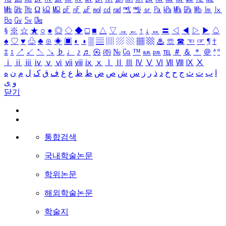
㎒
㎓
㎔
Ω
㏀
㏁
㎊
㎋
㎌
㏖
㏅
㎭
㎮
㎯
㏛
㎩
㎪
㎫
㎬
㏝
㏐
㏓
㏃
㏉
㏜
㏆
§
※
☆
★
○
●
◎
◇
◆
□
■
△
▽
→
←
↑
↓
↔
〓
◁
◀
▷
▶
♤
♠
♡
♥
♧
♣
⊙
◈
▣
◐
◑
▒
▤
▥
▨
▧
▦
▩
♨
☏
☎
☜
☞
¶
†
‡
↕
↗
↙
↖
↘
♭
♩
♪
♬
㉿
㈜
№
㏇
™
㏂
㏘
℡
＃
＆
＊
＠
ª
º
ⅰ
ⅱ
ⅲ
ⅳ
ⅴ
ⅵ
ⅶ
ⅷ
ⅸ
ⅹ
Ⅰ
Ⅱ
Ⅲ
Ⅳ
Ⅴ
Ⅵ
Ⅶ
Ⅷ
Ⅸ
Ⅹ
ا
ب
ت
ث
ج
ح
خ
د
ذ
ر
ز
س
ش
ص
ض
ط
ظ
ع
غ
ف
ق
ک
ل
م
ن
ه
و
ی
닫기
통합검색
국내학술논문
학위논문
해외학술논문
학술지