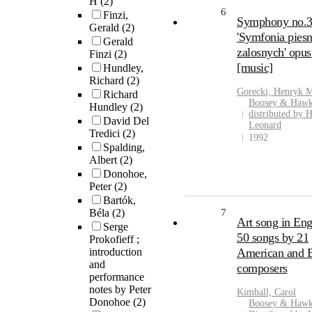
H
(2)
6
Finzi,
Symphony no.
Gerald
(2)
'Symfonia piesn
Gerald
zalosnych' opus
Finzi
(2)
[music]
Hundley,
Richard
(2)
Gorecki, Henryk M
Richard
Boosey & Hawk
Hundley
(2)
distributed by H
David Del
Leonard
Tredici
(2)
1992
Spalding,
Albert
(2)
Donohoe,
Peter
(2)
Bartók,
Béla
(2)
7
Art song in Engl
Serge
50 songs by 21
Prokofieff ;
introduction
American and B
and
composers
performance
notes by Peter
Kimball, Carol
Donohoe
(2)
Boosey & Hawk