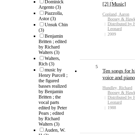
Dominick
[2] [Music]
Argento
(3)
Piazzolla,
Copland, Aaron
Astor
(3)
Boosey & Hawk
Distributed by 
Unsuk Chin
Leonard
(3)
2009
Benjamin
Britten ; edited
by Richard
Walters
(3)
Walters,
Rich
(3)
5
music by
Ten songs for h
Henry Purcell ;
voice and piano
the figured
basses realized
Hundley, Richard
by Benjamin
Boosey & Hawk
Britten ; the
Distributed by 
vocal parts
Leonard
edited by Peter
1988
Pears ; edited
by Richard
Walters
(3)
Auden, W.