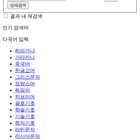
상세검색
결과 내 재검색
인기 검색어
다국어 입력
히라가나
가타카나
중국어
한글고어
그리스문자
프랑스어
독일어
히브리어
괄호기호
학술기호
기술기호
첨자기호
라틴문자
러시아문자