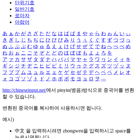
단위기호
일반기호
로마자
아랍어
あ
ぁ
か
が
さ
ざ
た
だ
な
は
ば
ぱ
ま
や
ゃ
ら
わ
ゎ
ん
い
ぃ
き
ぎ
し
じ
ち
ぢ
に
ひ
び
ぴ
み
り
う
ぅ
く
ぐ
す
ず
つ
づ
っ
ぬ
ふ
ぶ
ぷ
む
ゆ
ゅ
る
え
ぇ
け
げ
せ
ぜ
て
で
ね
へ
べ
ぺ
め
れ
お
ぉ
こ
ご
そ
ぞ
と
ど
の
ほ
ぼ
ぽ
も
よ
ょ
ろ
を
ア
ァ
カ
サ
ザ
タ
ダ
ナ
ハ
バ
パ
マ
ヤ
ャ
ラ
ワ
ヮ
ン
イ
ィ
キ
ギ
シ
ジ
チ
ヂ
ニ
ヒ
ビ
ピ
ミ
リ
ウ
ゥ
ク
グ
ス
ズ
ツ
ヅ
ッ
ヌ
フ
ブ
プ
ム
ユ
ュ
ル
エ
ェ
ケ
ゲ
セ
ゼ
テ
デ
ヘ
ベ
ペ
メ
レ
オ
ォ
コ
ゴ
ソ
ゾ
ト
ド
ノ
ホ
ボ
ポ
モ
ヨ
ョ
ロ
ヲ
―
http://chineseinput.net/
에서 pinyin(병음)방식으로 중국어를 변환
할 수 있습니다.
변환된 중국어를 복사하여 사용하시면 됩니다.
예시)
中文 을 입력하시려면
zhongwen
을 입력하시고 space를
누르시면됩니다.