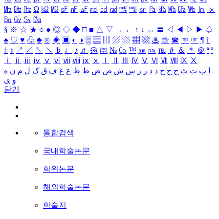
㎒
㎓
㎔
Ω
㏀
㏁
㎊
㎋
㎌
㏖
㏅
㎭
㎮
㎯
㏛
㎩
㎪
㎫
㎬
㏝
㏐
㏓
㏃
㏉
㏜
㏆
§
※
☆
★
○
●
◎
◇
◆
□
■
△
▽
→
←
↑
↓
↔
〓
◁
◀
▷
▶
♤
♠
♡
♥
♧
♣
⊙
◈
▣
◐
◑
▒
▤
▥
▨
▧
▦
▩
♨
☏
☎
☜
☞
¶
†
‡
↕
↗
↙
↖
↘
♭
♩
♪
♬
㉿
㈜
№
㏇
™
㏂
㏘
℡
＃
＆
＊
＠
ª
º
ⅰ
ⅱ
ⅲ
ⅳ
ⅴ
ⅵ
ⅶ
ⅷ
ⅸ
ⅹ
Ⅰ
Ⅱ
Ⅲ
Ⅳ
Ⅴ
Ⅵ
Ⅶ
Ⅷ
Ⅸ
Ⅹ
ا
ب
ت
ث
ج
ح
خ
د
ذ
ر
ز
س
ش
ص
ض
ط
ظ
ع
غ
ف
ق
ک
ل
م
ن
ه
و
ی
닫기
통합검색
국내학술논문
학위논문
해외학술논문
학술지