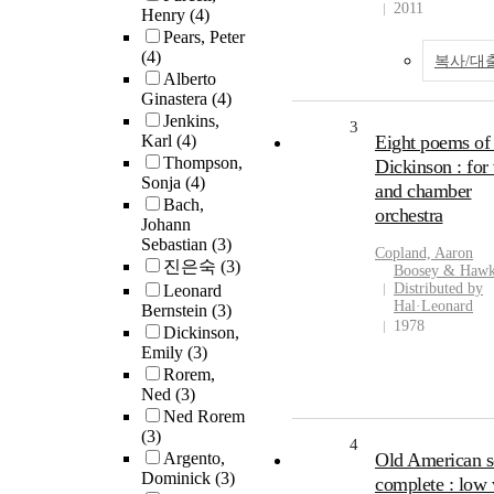
2011
Henry
(4)
Pears, Peter
(4)
복사/대
Alberto
Ginastera
(4)
Jenkins,
3
Karl
(4)
Eight poems of
Thompson,
Dickinson : for
Sonja
(4)
and chamber
Bach,
orchestra
Johann
Sebastian
(3)
Copland, Aaron
진은숙
(3)
Boosey & Hawk
Distributed by
Leonard
Hal·Leonard
Bernstein
(3)
1978
Dickinson,
Emily
(3)
Rorem,
Ned
(3)
Ned Rorem
(3)
4
Argento,
Old American 
Dominick
(3)
complete : low 