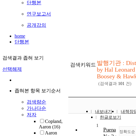
단행본
연구보고서
공개강의
home
단행본
검색결과 좁혀 보기
발행기관 : Distr
검색키워드
by Hal Leonard
선택해제
Boosey & Haw
(검색결과
101
건)
좁혀본 항목 보기순서
검색량순
가나다순
내보내기
내책장
저자
한글로보기
Copland,
1
Aaron
(16)
Puena
정확도순
Aaron