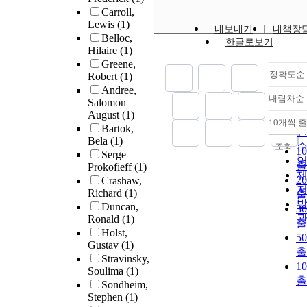
Carroll,
Lewis
(1)
내보내기
내책장
Belloc,
한글로보기
Hilaire
(1)
Greene,
정확도순
Robert
(1)
Andree,
내림차순
Salomon
August
(1)
10개씩 
내
Bartok,
Bela
(1)
조회
1
Serge
출
Prokofieff
(1)
2
Crashaw,
Richard
(1)
출
Duncan,
3
Ronald
(1)
출
Holst,
5
Gustav
(1)
출
Stravinsky,
1
Soulima
(1)
출
Sondheim,
Stephen
(1)