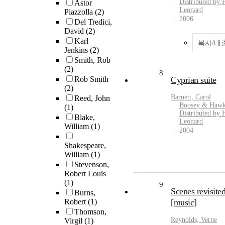
Distributed by 
Astor
Leonard
Piazzolla
(2)
2006
Del Tredici,
David
(2)
Karl
복사/대
Jenkins
(2)
Smith, Rob
(2)
8
Rob Smith
Cyprian suite
(2)
Barnett, Carol
Reed, John
Boosey & Hawk
(1)
Distributed by 
Blake,
Leonard
William
(1)
2004
Shakespeare,
William
(1)
Stevenson,
Robert Louis
(1)
9
Scenes revisite
Burns,
Robert
(1)
[music]
Thomson,
Reynolds, Verne
Virgil
(1)