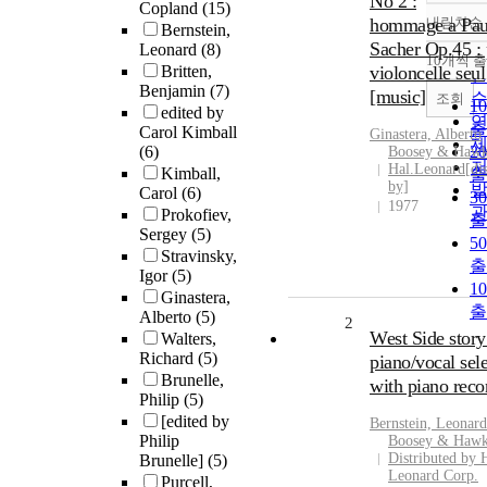
No 2 :
Copland
(15)
hommage a Pau
내림차순
Bernstein,
Sacher Op.45 :
Leonard
(8)
10개씩 
내
Britten,
violoncelle seul
Benjamin
(7)
[music]
조회
1
edited by
출
Carol Kimball
Ginastera, Alberto
(6)
2
Boosey & Hawk
Hal.Leonard[dis
Kimball,
출
by]
Carol
(6)
3
1977
Prokofiev,
출
Sergey
(5)
5
Stravinsky,
출
Igor
(5)
1
Ginastera,
출
Alberto
(5)
2
West Side story
Walters,
Richard
(5)
piano/vocal sel
Brunelle,
with piano reco
Philip
(5)
[edited by
Bernstein, Leonard
Philip
Boosey & Hawk
Distributed by 
Brunelle]
(5)
Leonard Corp.
Purcell,