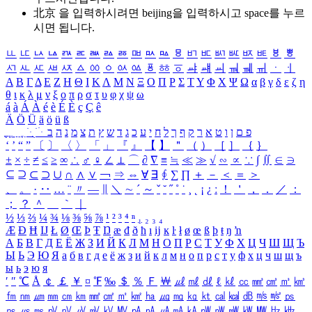
北京 을 입력하시려면
beijing
을 입력하시고 space를 누르
시면 됩니다.
ㅥ
ㅦ
ㅧ
ㅨ
ㅩ
ㅪ
ㅫ
ㅬ
ㅭ
ㅮ
ㅯ
ㅰ
ㅱ
ㅲ
ㅳ
ㅴ
ㅵ
ㅶ
ㅷ
ㅸ
ㅹ
ㅺ
ㅻ
ㅼ
ㅽ
ㅾ
ㅿ
ㆀ
ㆁ
ㆂ
ㆃ
ㆄ
ㆅ
ㆆ
ㆇ
ㆈ
ㆉ
ㆊ
ㆋ
ㆌ
ㆍ
ㆎ
Α
Β
Γ
Δ
Ε
Ζ
Η
Θ
Ι
Κ
Λ
Μ
Ν
Ξ
Ο
Π
Ρ
Σ
Τ
Υ
Φ
Χ
Ψ
Ω
α
β
γ
δ
ε
ζ
η
θ
ι
κ
λ
μ
ν
ξ
ο
π
ρ
σ
τ
υ
φ
χ
ψ
ω
á
à
Á
À
é
è
É
È
ç
Ç
ê
Ä
Ö
Ü
ä
ö
ü
ß
ְ
ֳ
ֲ
ֱ
ָ
ַ
ֵ
ֶ
ִ
ֹ
ּ
ֻ
ׂ
ׁ
ּ
ב
ה
נ
מ
צ
ת
ץ
ש
ד
ג
כ
ע
י
ח
ל
ך
ף
ק
ר
א
ט
ו
ן
ם
פ
‘
’
“
”
〔
〕
〈
〉
「
」
『
』
【
】
＂
（
）
［
］
｛
｝
±
×
÷
≠
≤
≥
∞
∴
♂
♀
∠
⊥
⌒
∂
∇
≡
≒
≪
≫
√
∽
∝
∵
∫
∬
∈
∋
⊆
⊇
⊂
⊃
∪
∩
∧
∨
￢
⇒
⇔
∀
∃
∮
∑
∏
＋
－
＜
＝
＞
、
。
·
‥
…
¨
〃
―
∥
＼
∼
´
～
ˇ
˘
˝
˚
˙
¸
˛
¡
¿
ː
！
＇
，
．
／
：
；
？
＾
＿
｀
｜
½
⅓
⅔
¼
¾
⅛
⅜
⅝
⅞
¹
²
³
⁴
ⁿ
₁
₂
₃
₄
Æ
Ð
Ħ
Ĳ
Ł
Ø
Œ
Þ
Ŧ
Ŋ
æ
đ
ð
ħ
ı
ĳ
ĸ
ŀ
ł
ø
œ
ß
þ
ŧ
ŋ
ŉ
А
Б
В
Г
Д
Е
Ё
Ж
З
И
Й
К
Л
М
Н
О
П
Р
С
Т
У
Ф
Х
Ц
Ч
Ш
Щ
Ъ
Ы
Ь
Э
Ю
Я
а
б
в
г
д
е
ё
ж
з
и
й
к
л
м
н
о
п
р
с
т
у
ф
х
ц
ч
ш
щ
ъ
ы
ь
э
ю
я
′
″
℃
Å
￠
￡
￥
¤
℉
‰
＄
％
Ｆ
￦
㎕
㎖
㎗
ℓ
㎘
㏄
㎣
㎤
㎥
㎦
㎙
㎚
㎛
㎜
㎝
㎞
㎟
㎠
㎡
㎢
㏊
㎍
㎎
㎏
㏏
㎈
㎉
㏈
㎧
㎨
㎰
㎱
㎲
㎳
㎴
㎵
㎶
㎷
㎸
㎹
㎀
㎁
㎂
㎃
㎄
㎺
㎻
㎽
㎾
㎿
㎐
㎑