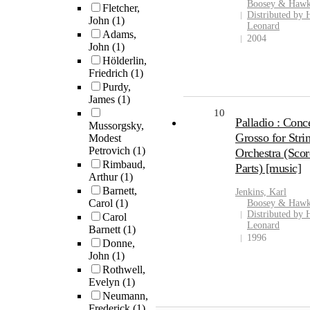
Boosey & Hawk
Fletcher,
Distributed by 
John
(1)
Leonard
Adams,
2004
John
(1)
Hölderlin,
Friedrich
(1)
Purdy,
James
(1)
10
Palladio : Conc
Mussorgsky,
Grosso for Stri
Modest
Petrovich
(1)
Orchestra (Scor
Rimbaud,
Parts) [music]
Arthur
(1)
Barnett,
Jenkins, Karl
Carol
(1)
Boosey & Hawk
Distributed by 
Carol
Leonard
Barnett
(1)
1996
Donne,
John
(1)
Rothwell,
Evelyn
(1)
Neumann,
Frederick
(1)