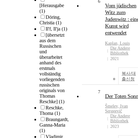
6
Vom jüdischen
[Herausgabe
(1)
Witz zum
Döring,
Judenwitz : ein
Christia
(1)
Kunst wird
Il'f, Il'ja
(1)
entwendet
[übersetzt
aus dem
Kaplan, Louis
Russischen
Die Andere
und
Bibliothek
überarbeitet
2021
anhand des
erstmals
vollständig
복사/대
vorliegenden
출신청
russischen
originals von
7
Der Toten Son
Thomas
Reschke]
(1)
Šmelev, Ivan
Reschke,
Sergeevič
Thoma
(1)
Die Andere
Braungardt,
Bibliothek
Ganna-Maria
2023
(1)
Vladimir