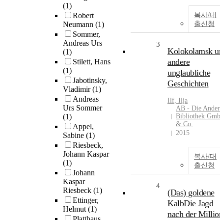
(1)
Robert
복사/대
Neumann
(1)
출신청
Sommer,
Andreas Urs
3
Kolokolamsk u
(1)
andere
Stilett, Hans
(1)
unglaubliche
Jabotinsky,
Geschichten
Vladimir
(1)
Andreas
Ilf, Ilja
Urs Sommer
AB - Die Ander
(1)
Bibliothek Gm
& Co.
Appel,
2015
Sabine
(1)
Riesbeck,
Johann Kaspar
복사/대
(1)
출신청
Johann
Kaspar
4
Riesbeck
(1)
(Das) goldene
Ettinger,
KalbDie Jagd
Helmut
(1)
nach der Millio
Platthaus,