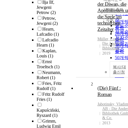
정확
Ilja Ilf,
der Diwan, die
Jewgeni
순
Apollokerzen u
10개씩 출력
내림
Petrow
(2)
인기
die Seele im
Petrow,
순
조회
10개
technischen
Jewgeni
(2)
연도
출력
Zeitalter
Hearn,
제목
20개
Lafcadio
(1)
저자
Müller, Lothar
출력
Lafcadio
발행
Die Andere
Hearn
(1)
30개
Bibliothek
관순
Kaplan,
출력
2019
Louis
(1)
50개
Ernst
출력
Troeltsch
(1)
복사/대
100개
Neumann,
출신청
출력
Robert
(1)
Fries, Fritz
2
(Die) Fünf :
Rudolf
(1)
Roman
Fritz Rudolf
Fries
(1)
Jabotinsky, Vladim
AB - Die Ander
Kapuściński,
Bibliothek Gm
Ryszard
(1)
& Co.
Grimm,
2013
Ludwig Emil