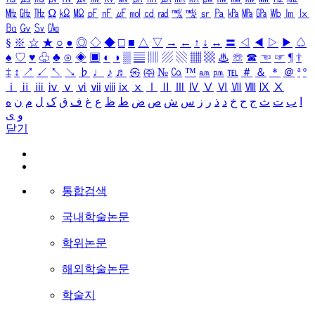
㎒
㎓
㎔
Ω
㏀
㏁
㎊
㎋
㎌
㏖
㏅
㎭
㎮
㎯
㏛
㎩
㎪
㎫
㎬
㏝
㏐
㏓
㏃
㏉
㏜
㏆
§
※
☆
★
○
●
◎
◇
◆
□
■
△
▽
→
←
↑
↓
↔
〓
◁
◀
▷
▶
♤
♠
♡
♥
♧
♣
⊙
◈
▣
◐
◑
▒
▤
▥
▨
▧
▦
▩
♨
☏
☎
☜
☞
¶
†
‡
↕
↗
↙
↖
↘
♭
♩
♪
♬
㉿
㈜
№
㏇
™
㏂
㏘
℡
＃
＆
＊
＠
ª
º
ⅰ
ⅱ
ⅲ
ⅳ
ⅴ
ⅵ
ⅶ
ⅷ
ⅸ
ⅹ
Ⅰ
Ⅱ
Ⅲ
Ⅳ
Ⅴ
Ⅵ
Ⅶ
Ⅷ
Ⅸ
Ⅹ
ا
ب
ت
ث
ج
ح
خ
د
ذ
ر
ز
س
ش
ص
ض
ط
ظ
ع
غ
ف
ق
ک
ل
م
ن
ه
و
ی
닫기
통합검색
국내학술논문
학위논문
해외학술논문
학술지