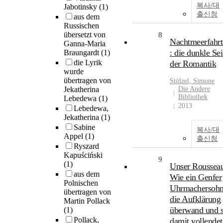
복사/대
Jabotinsky
(1)
출신청
aus dem
Russischen
übersetzt von
8
Nachtmeerfahrt
Ganna-Maria
: die dunkle Sei
Braungardt
(1)
die Lyrik
der Romantik
wurde
übertragen von
Stölzel, Simone
Jekatherina
Die Andere
Bibliothek
Lebedewa
(1)
2013
Lebedewa,
Jekatherina
(1)
Sabine
복사/대
Appel
(1)
출신청
Ryszard
Kapuściński
9
(1)
Unser Rousseau
aus dem
Wie ein Genfer
Polnischen
Uhrmachersoh
übertragen von
die Aufklärung
Martin Pollack
überwand und s
(1)
Pollack,
damit vollendet