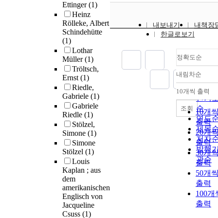
Ettinger
(1)
Heinz
Rölleke, Albert
내보내기
내책장
Schindehütte
한글로보기
(1)
Lothar
정확도순
Müller
(1)
Tröltsch,
내림차순
Ernst
(1)
정확
Riedle,
순
10개씩 출력
내림
Gabriele
(1)
인기
Gabriele
순
조회
10개
Riedle
(1)
연도
출력
Stölzel,
제목
20개
Simone
(1)
저자
출력
Simone
발행
Stölzel
(1)
30개
관순
Louis
출력
Kaplan ; aus
50개
dem
출력
amerikanischen
100개
Englisch von
출력
Jacqueline
Csuss
(1)