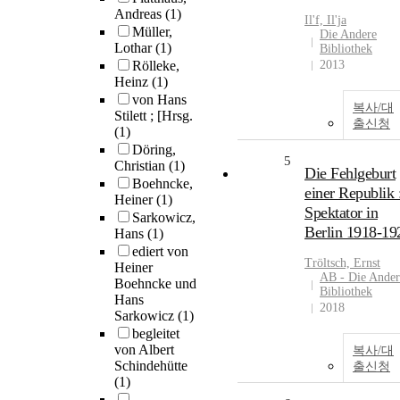
Andreas
(1)
Il'f, Il'ja
Müller,
Die Andere
Lothar
(1)
Bibliothek
Rölleke,
2013
Heinz
(1)
von Hans
복사/대
Stilett ; [Hrsg.
출신청
(1)
Döring,
5
Christian
(1)
Die Fehlgeburt
Boehncke,
einer Republik 
Heiner
(1)
Spektator in
Sarkowicz,
Berlin 1918-19
Hans
(1)
ediert von
Tröltsch, Ernst
Heiner
AB - Die Ander
Boehncke und
Bibliothek
Hans
2018
Sarkowicz
(1)
begleitet
von Albert
복사/대
Schindehütte
출신청
(1)