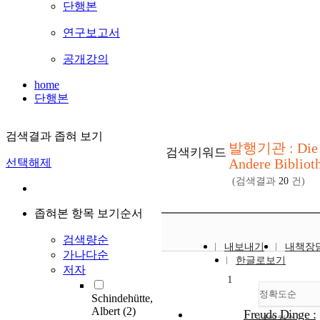
단행본
연구보고서
공개강의
home
단행본
검색결과 좁혀 보기
발행기관 : Die
검색키워드
Andere Bibliot
선택해제
(검색결과
20
건)
좁혀본 항목 보기순서
검색량순
내보내기
내책장
가나다순
한글로보기
저자
1
정확도순
Schindehütte,
Albert
(2)
Freuds Dinge :
내림차순