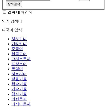
상세검색
결과 내 재검색
인기 검색어
다국어 입력
히라가나
가타카나
중국어
한글고어
그리스문자
프랑스어
독일어
히브리어
괄호기호
학술기호
기술기호
첨자기호
라틴문자
러시아문자