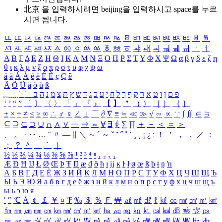
北京 을 입력하시려면
beijing
을 입력하시고 space를 누르
시면 됩니다.
ㅥ
ㅦ
ㅧ
ㅨ
ㅩ
ㅪ
ㅫ
ㅬ
ㅭ
ㅮ
ㅯ
ㅰ
ㅱ
ㅲ
ㅳ
ㅴ
ㅵ
ㅶ
ㅷ
ㅸ
ㅹ
ㅺ
ㅻ
ㅼ
ㅽ
ㅾ
ㅿ
ㆀ
ㆁ
ㆂ
ㆃ
ㆄ
ㆅ
ㆆ
ㆇ
ㆈ
ㆉ
ㆊ
ㆋ
ㆌ
ㆍ
ㆎ
Α
Β
Γ
Δ
Ε
Ζ
Η
Θ
Ι
Κ
Λ
Μ
Ν
Ξ
Ο
Π
Ρ
Σ
Τ
Υ
Φ
Χ
Ψ
Ω
α
β
γ
δ
ε
ζ
η
θ
ι
κ
λ
μ
ν
ξ
ο
π
ρ
σ
τ
υ
φ
χ
ψ
ω
á
à
Á
À
é
è
É
È
ç
Ç
ê
Ä
Ö
Ü
ä
ö
ü
ß
ְ
ֳ
ֲ
ֱ
ָ
ַ
ֵ
ֶ
ִ
ֹ
ּ
ֻ
ׂ
ׁ
ּ
ב
ה
נ
מ
צ
ת
ץ
ש
ד
ג
כ
ע
י
ח
ל
ך
ף
ק
ר
א
ט
ו
ן
ם
פ
‘
’
“
”
〔
〕
〈
〉
「
」
『
』
【
】
＂
（
）
［
］
｛
｝
±
×
÷
≠
≤
≥
∞
∴
♂
♀
∠
⊥
⌒
∂
∇
≡
≒
≪
≫
√
∽
∝
∵
∫
∬
∈
∋
⊆
⊇
⊂
⊃
∪
∩
∧
∨
￢
⇒
⇔
∀
∃
∮
∑
∏
＋
－
＜
＝
＞
、
。
·
‥
…
¨
〃
―
∥
＼
∼
´
～
ˇ
˘
˝
˚
˙
¸
˛
¡
¿
ː
！
＇
，
．
／
：
；
？
＾
＿
｀
｜
½
⅓
⅔
¼
¾
⅛
⅜
⅝
⅞
¹
²
³
⁴
ⁿ
₁
₂
₃
₄
Æ
Ð
Ħ
Ĳ
Ł
Ø
Œ
Þ
Ŧ
Ŋ
æ
đ
ð
ħ
ı
ĳ
ĸ
ŀ
ł
ø
œ
ß
þ
ŧ
ŋ
ŉ
А
Б
В
Г
Д
Е
Ё
Ж
З
И
Й
К
Л
М
Н
О
П
Р
С
Т
У
Ф
Х
Ц
Ч
Ш
Щ
Ъ
Ы
Ь
Э
Ю
Я
а
б
в
г
д
е
ё
ж
з
и
й
к
л
м
н
о
п
р
с
т
у
ф
х
ц
ч
ш
щ
ъ
ы
ь
э
ю
я
′
″
℃
Å
￠
￡
￥
¤
℉
‰
＄
％
Ｆ
￦
㎕
㎖
㎗
ℓ
㎘
㏄
㎣
㎤
㎥
㎦
㎙
㎚
㎛
㎜
㎝
㎞
㎟
㎠
㎡
㎢
㏊
㎍
㎎
㎏
㏏
㎈
㎉
㏈
㎧
㎨
㎰
㎱
㎲
㎳
㎴
㎵
㎶
㎷
㎸
㎹
㎀
㎁
㎂
㎃
㎄
㎺
㎻
㎽
㎾
㎿
㎐
㎑