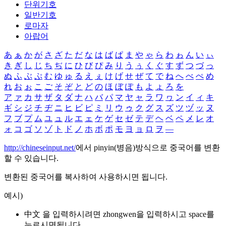
단위기호
일반기호
로마자
아랍어
あ
ぁ
か
が
さ
ざ
た
だ
な
は
ば
ぱ
ま
や
ゃ
ら
わ
ゎ
ん
い
ぃ
き
ぎ
し
じ
ち
ぢ
に
ひ
び
ぴ
み
り
う
ぅ
く
ぐ
す
ず
つ
づ
っ
ぬ
ふ
ぶ
ぷ
む
ゆ
ゅ
る
え
ぇ
け
げ
せ
ぜ
て
で
ね
へ
べ
ぺ
め
れ
お
ぉ
こ
ご
そ
ぞ
と
ど
の
ほ
ぼ
ぽ
も
よ
ょ
ろ
を
ア
ァ
カ
サ
ザ
タ
ダ
ナ
ハ
バ
パ
マ
ヤ
ャ
ラ
ワ
ヮ
ン
イ
ィ
キ
ギ
シ
ジ
チ
ヂ
ニ
ヒ
ビ
ピ
ミ
リ
ウ
ゥ
ク
グ
ス
ズ
ツ
ヅ
ッ
ヌ
フ
ブ
プ
ム
ユ
ュ
ル
エ
ェ
ケ
ゲ
セ
ゼ
テ
デ
ヘ
ベ
ペ
メ
レ
オ
ォ
コ
ゴ
ソ
ゾ
ト
ド
ノ
ホ
ボ
ポ
モ
ヨ
ョ
ロ
ヲ
―
http://chineseinput.net/
에서 pinyin(병음)방식으로 중국어를 변환
할 수 있습니다.
변환된 중국어를 복사하여 사용하시면 됩니다.
예시)
中文 을 입력하시려면
zhongwen
을 입력하시고 space를
누르시면됩니다.