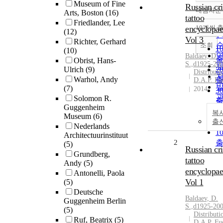
Museum of Fine
Russian cr
내림차순
Arts, Boston
(16)
tattoo
Friedlander, Lee
encyclopae
10개씩 
(12)
Vol 3
Richter, Gerhard
조회
1
(10)
Baldaev, D.
Obrist, Hans-
S.,d1925-20
Ulrich
(9)
2
Distributi
Warhol, Andy
D.A.P. Fue
(7)
2014
3
Solomon R.
Guggenheim
5
복
Museum
(6)
출
Nederlands
1
Architectuurinstituut
2
(5)
Russian cr
Grundberg,
tattoo
Andy
(5)
encyclopae
Antonelli, Paola
Vol 1
(5)
Deutsche
Baldaev, D.
Guggenheim Berlin
S.,d1925-20
(5)
Distributi
Ruf, Beatrix
(5)
D.A.P. Fue