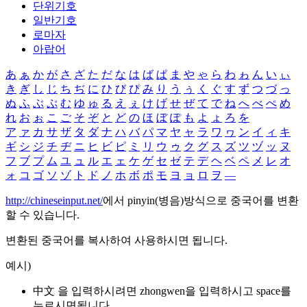
단위기호
일반기호
로마자
아랍어
あ
ぁ
か
が
さ
ざ
た
だ
な
は
ば
ぱ
ま
や
ゃ
ら
わ
ゎ
ん
い
ぃ
き
ぎ
し
じ
ち
ぢ
に
ひ
び
ぴ
み
り
う
ぅ
く
ぐ
す
ず
つ
づ
っ
ぬ
ふ
ぶ
ぷ
む
ゆ
ゅ
る
え
ぇ
け
げ
せ
ぜ
て
で
ね
へ
べ
ぺ
め
れ
お
ぉ
こ
ご
そ
ぞ
と
ど
の
ほ
ぼ
ぽ
も
よ
ょ
ろ
を
ア
ァ
カ
サ
ザ
タ
ダ
ナ
ハ
バ
パ
マ
ヤ
ャ
ラ
ワ
ヮ
ン
イ
ィ
キ
ギ
シ
ジ
チ
ヂ
ニ
ヒ
ビ
ピ
ミ
リ
ウ
ゥ
ク
グ
ス
ズ
ツ
ヅ
ッ
ヌ
フ
ブ
プ
ム
ユ
ュ
ル
エ
ェ
ケ
ゲ
セ
ゼ
テ
デ
ヘ
ベ
ペ
メ
レ
オ
ォ
コ
ゴ
ソ
ゾ
ト
ド
ノ
ホ
ボ
ポ
モ
ヨ
ョ
ロ
ヲ
―
http://chineseinput.net/
에서 pinyin(병음)방식으로 중국어를 변환
할 수 있습니다.
변환된 중국어를 복사하여 사용하시면 됩니다.
예시)
中文 을 입력하시려면
zhongwen
을 입력하시고 space를
누르시면됩니다.