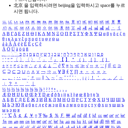
北京 을 입력하시려면
beijing
을 입력하시고 space를 누르
시면 됩니다.
ㅥ
ㅦ
ㅧ
ㅨ
ㅩ
ㅪ
ㅫ
ㅬ
ㅭ
ㅮ
ㅯ
ㅰ
ㅱ
ㅲ
ㅳ
ㅴ
ㅵ
ㅶ
ㅷ
ㅸ
ㅹ
ㅺ
ㅻ
ㅼ
ㅽ
ㅾ
ㅿ
ㆀ
ㆁ
ㆂ
ㆃ
ㆄ
ㆅ
ㆆ
ㆇ
ㆈ
ㆉ
ㆊ
ㆋ
ㆌ
ㆍ
ㆎ
Α
Β
Γ
Δ
Ε
Ζ
Η
Θ
Ι
Κ
Λ
Μ
Ν
Ξ
Ο
Π
Ρ
Σ
Τ
Υ
Φ
Χ
Ψ
Ω
α
β
γ
δ
ε
ζ
η
θ
ι
κ
λ
μ
ν
ξ
ο
π
ρ
σ
τ
υ
φ
χ
ψ
ω
á
à
Á
À
é
è
É
È
ç
Ç
ê
Ä
Ö
Ü
ä
ö
ü
ß
ְ
ֳ
ֲ
ֱ
ָ
ַ
ֵ
ֶ
ִ
ֹ
ּ
ֻ
ׂ
ׁ
ּ
ב
ה
נ
מ
צ
ת
ץ
ש
ד
ג
כ
ע
י
ח
ל
ך
ף
ק
ר
א
ט
ו
ן
ם
פ
‘
’
“
”
〔
〕
〈
〉
「
」
『
』
【
】
＂
（
）
［
］
｛
｝
±
×
÷
≠
≤
≥
∞
∴
♂
♀
∠
⊥
⌒
∂
∇
≡
≒
≪
≫
√
∽
∝
∵
∫
∬
∈
∋
⊆
⊇
⊂
⊃
∪
∩
∧
∨
￢
⇒
⇔
∀
∃
∮
∑
∏
＋
－
＜
＝
＞
、
。
·
‥
…
¨
〃
―
∥
＼
∼
´
～
ˇ
˘
˝
˚
˙
¸
˛
¡
¿
ː
！
＇
，
．
／
：
；
？
＾
＿
｀
｜
½
⅓
⅔
¼
¾
⅛
⅜
⅝
⅞
¹
²
³
⁴
ⁿ
₁
₂
₃
₄
Æ
Ð
Ħ
Ĳ
Ł
Ø
Œ
Þ
Ŧ
Ŋ
æ
đ
ð
ħ
ı
ĳ
ĸ
ŀ
ł
ø
œ
ß
þ
ŧ
ŋ
ŉ
А
Б
В
Г
Д
Е
Ё
Ж
З
И
Й
К
Л
М
Н
О
П
Р
С
Т
У
Ф
Х
Ц
Ч
Ш
Щ
Ъ
Ы
Ь
Э
Ю
Я
а
б
в
г
д
е
ё
ж
з
и
й
к
л
м
н
о
п
р
с
т
у
ф
х
ц
ч
ш
щ
ъ
ы
ь
э
ю
я
′
″
℃
Å
￠
￡
￥
¤
℉
‰
＄
％
Ｆ
￦
㎕
㎖
㎗
ℓ
㎘
㏄
㎣
㎤
㎥
㎦
㎙
㎚
㎛
㎜
㎝
㎞
㎟
㎠
㎡
㎢
㏊
㎍
㎎
㎏
㏏
㎈
㎉
㏈
㎧
㎨
㎰
㎱
㎲
㎳
㎴
㎵
㎶
㎷
㎸
㎹
㎀
㎁
㎂
㎃
㎄
㎺
㎻
㎽
㎾
㎿
㎐
㎑