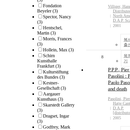
Fondation
Villiger, Han
Beyeler
(3)
Distribute
North Ame
Spector, Nancy
D.A.P. Sc
(3)
2001
Hentschel,
Martin
(3)
Morris, Frances
복
(3)
출
Hollein, Max
(3)
Schirn
목
8
Kunsthalle
기
Frankfurt
(3)
P.P.P., Pie
Kulturstiftung
Pasolini : P
des Bundes
(3)
Paolo Paso
Kestner-
Gesellschaft
(3)
and death
Aargauer
Kunsthaus
(3)
Pasolini, Pie
Hatje Can
Skarstedt Gallery
D.A.P.
(3)
[distributo
Dragset, Ingar
2005
(3)
Godfrey, Mark