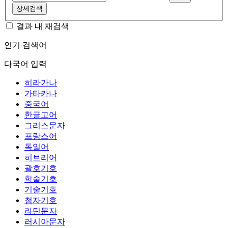
상세검색
결과 내 재검색
인기 검색어
다국어 입력
히라가나
가타카나
중국어
한글고어
그리스문자
프랑스어
독일어
히브리어
괄호기호
학술기호
기술기호
첨자기호
라틴문자
러시아문자