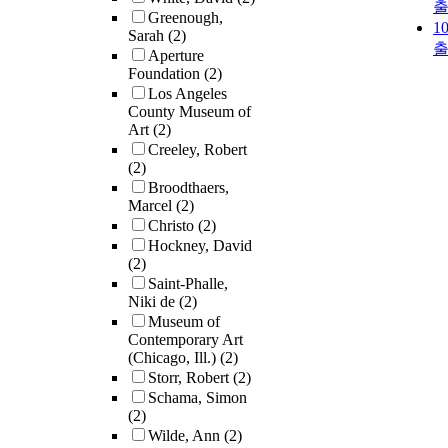
Greenough,
1
Sarah
(2)
Aperture
Foundation
(2)
Los Angeles
County Museum of
Art
(2)
Creeley, Robert
(2)
Broodthaers,
Marcel
(2)
Christo
(2)
Hockney, David
(2)
Saint-Phalle,
Niki de
(2)
Museum of
Contemporary Art
(Chicago, Ill.)
(2)
Storr, Robert
(2)
Schama, Simon
(2)
Wilde, Ann
(2)