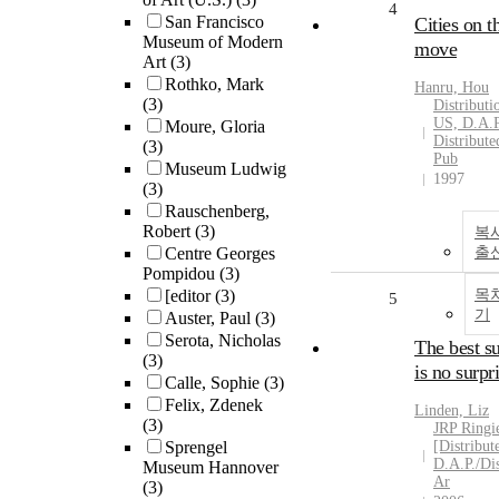
4
San Francisco
Cities on t
Museum of Modern
move
Art
(3)
Rothko, Mark
Hanru, Hou
(3)
Distributi
US, D.A.P
Moure, Gloria
Distribute
(3)
Pub
Museum Ludwig
1997
(3)
Rauschenberg,
Robert
(3)
복
Centre Georges
출
Pompidou
(3)
[editor
(3)
목
5
기
Auster, Paul
(3)
Serota, Nicholas
The best su
(3)
is no surpr
Calle, Sophie
(3)
Felix, Zdenek
Linden, Liz
(3)
JRP Ringi
Sprengel
[Distribut
D.A.P./Dis
Museum Hannover
Ar
(3)