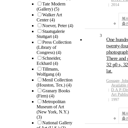
Tate Modern
2014
(Gallery)
(5)
Walker Art
복
Center
(4)
출
Noever, Peter
(4)
Staatsgalerie
3
Stuttgart
(4)
One hundr
Press Collection
twenty-fou
(Library of
photograph
Congress)
(4)
There and 
Schneider,
Eckhard
(4)
32 p0 s, 32
Tillmans,
lat.
Wolfgang
(4)
Menil Collection
Gossage, Joh
(Houston, Tex.)
(4)
Available
D.A.P./Dis
Granary Books
Art Publis
(Firm)
(4)
1997
Metropolitan
Museum of Art
(New York, N.Y.)
복
(3)
출
National Gallery
of Art (U.S.)
(3)