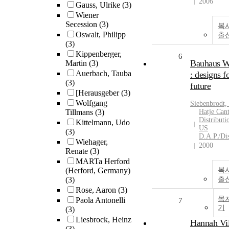
2006
Gauss, Ulrike
(3)
Wiener
Secession
(3)
복
Oswalt, Philipp
출
(3)
Kippenberger,
6
Bauhaus W
Martin
(3)
Auerbach, Tauba
: designs f
(3)
future
[Herausgeber
(3)
Wolfgang
Siebenbrodt,
Tillmans
(3)
Hatje Can
Distributi
Kittelmann, Udo
US
(3)
D.A.P./Dis
Wiehager,
2000
Renate
(3)
MARTa Herford
(Herford, Germany)
복
(3)
출
Rose, Aaron
(3)
목
Paola Antonelli
7
기
(3)
Liesbrock, Heinz
Hannah Vil
(3)