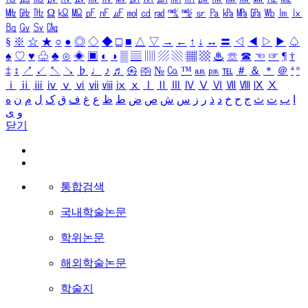
㎒
㎓
㎔
Ω
㏀
㏁
㎊
㎋
㎌
㏖
㏅
㎭
㎮
㎯
㏛
㎩
㎪
㎫
㎬
㏝
㏐
㏓
㏃
㏉
㏜
㏆
§
※
☆
★
○
●
◎
◇
◆
□
■
△
▽
→
←
↑
↓
↔
〓
◁
◀
▷
▶
♤
♠
♡
♥
♧
♣
⊙
◈
▣
◐
◑
▒
▤
▥
▨
▧
▦
▩
♨
☏
☎
☜
☞
¶
†
‡
↕
↗
↙
↖
↘
♭
♩
♪
♬
㉿
㈜
№
㏇
™
㏂
㏘
℡
＃
＆
＊
＠
ª
º
ⅰ
ⅱ
ⅲ
ⅳ
ⅴ
ⅵ
ⅶ
ⅷ
ⅸ
ⅹ
Ⅰ
Ⅱ
Ⅲ
Ⅳ
Ⅴ
Ⅵ
Ⅶ
Ⅷ
Ⅸ
Ⅹ
ا
ب
ت
ث
ج
ح
خ
د
ذ
ر
ز
س
ش
ص
ض
ط
ظ
ع
غ
ف
ق
ک
ل
م
ن
ه
و
ی
닫기
통합검색
국내학술논문
학위논문
해외학술논문
학술지