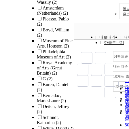
Wassily
(2)
Amsterdam
복
(Netherlands)
(2)
출
Picasso, Pablo
(2)
Boyd, William
(2)
내보내기
내
Museum of Fine
한글로보기
Arts, Houston
(2)
Philadelphia
정확도순
Museum of Art
(2)
Royal Academy
내림차순
of Arts (Great
Britain)
(2)
10개씩 
G
(2)
Buren, Daniel
조회
1
(2)
Bernadac,
Marie-Laure
(2)
2
Deitch, Jeffrey
(2)
3
Schmidt,
Katharina
(2)
5
White, David
(2)