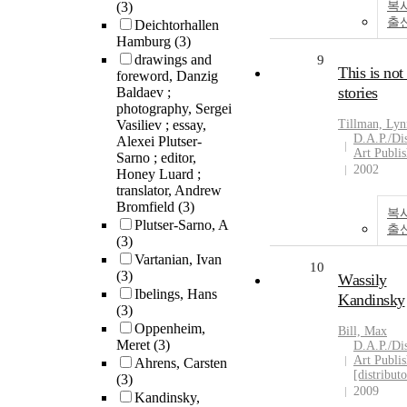
(3)
복
출
Deichtorhallen
Hamburg
(3)
drawings and
9
This is not 
foreword, Danzig
stories
Baldaev ;
photography, Sergei
Vasiliev ; essay,
Tillman, Lyn
D.A.P./Dis
Alexei Plutser-
Art Publis
Sarno ; editor,
2002
Honey Luard ;
translator, Andrew
Bromfield
(3)
복
Plutser-Sarno, A
출
(3)
Vartanian, Ivan
10
(3)
Wassily
Ibelings, Hans
Kandinsky
(3)
Oppenheim,
Bill, Max
Meret
(3)
D.A.P./Dis
Art Publis
Ahrens, Carsten
[distribut
(3)
2009
Kandinsky,