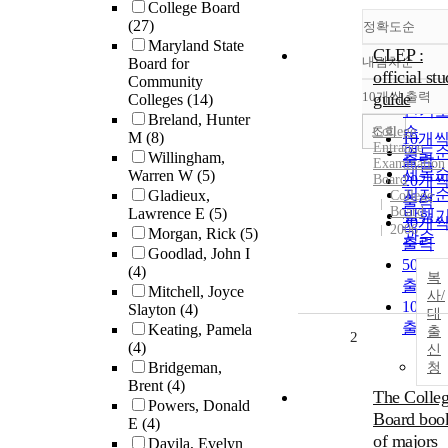
College Board
(27)
정확도순
Maryland State
CLEP :
내림차순
Board for
정확
official st
Community
순
10개씩 출력
guide
Colleges
(14)
내림
인기
Breland, Hunter
순
조회
College
M
(8)
10개
Entrance
연도
Willingham,
출력
Examination
제목
Warren W
(5)
Board
20개
저자
Gladieux,
College
출력
Board
Lawrence E
(5)
발행
30개
2006
Morgan, Rick
(5)
관순
출력
Goodlad, John I
50개
(4)
복
출력
Mitchell, Joyce
사/
100개
Slayton
(4)
대
출력
Keating, Pamela
출
2
(4)
신
Bridgeman,
청
Brent
(4)
The Colle
Powers, Donald
Board boo
E
(4)
of majors
Davila, Evelyn