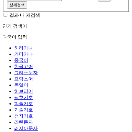
상세검색
결과 내 재검색
인기 검색어
다국어 입력
히라가나
가타카나
중국어
한글고어
그리스문자
프랑스어
독일어
히브리어
괄호기호
학술기호
기술기호
첨자기호
라틴문자
러시아문자