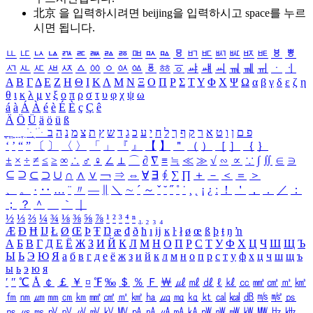
北京 을 입력하시려면
beijing
을 입력하시고 space를 누르
시면 됩니다.
ㅥ
ㅦ
ㅧ
ㅨ
ㅩ
ㅪ
ㅫ
ㅬ
ㅭ
ㅮ
ㅯ
ㅰ
ㅱ
ㅲ
ㅳ
ㅴ
ㅵ
ㅶ
ㅷ
ㅸ
ㅹ
ㅺ
ㅻ
ㅼ
ㅽ
ㅾ
ㅿ
ㆀ
ㆁ
ㆂ
ㆃ
ㆄ
ㆅ
ㆆ
ㆇ
ㆈ
ㆉ
ㆊ
ㆋ
ㆌ
ㆍ
ㆎ
Α
Β
Γ
Δ
Ε
Ζ
Η
Θ
Ι
Κ
Λ
Μ
Ν
Ξ
Ο
Π
Ρ
Σ
Τ
Υ
Φ
Χ
Ψ
Ω
α
β
γ
δ
ε
ζ
η
θ
ι
κ
λ
μ
ν
ξ
ο
π
ρ
σ
τ
υ
φ
χ
ψ
ω
á
à
Á
À
é
è
É
È
ç
Ç
ê
Ä
Ö
Ü
ä
ö
ü
ß
ְ
ֳ
ֲ
ֱ
ָ
ַ
ֵ
ֶ
ִ
ֹ
ּ
ֻ
ׂ
ׁ
ּ
ב
ה
נ
מ
צ
ת
ץ
ש
ד
ג
כ
ע
י
ח
ל
ך
ף
ק
ר
א
ט
ו
ן
ם
פ
‘
’
“
”
〔
〕
〈
〉
「
」
『
』
【
】
＂
（
）
［
］
｛
｝
±
×
÷
≠
≤
≥
∞
∴
♂
♀
∠
⊥
⌒
∂
∇
≡
≒
≪
≫
√
∽
∝
∵
∫
∬
∈
∋
⊆
⊇
⊂
⊃
∪
∩
∧
∨
￢
⇒
⇔
∀
∃
∮
∑
∏
＋
－
＜
＝
＞
、
。
·
‥
…
¨
〃
―
∥
＼
∼
´
～
ˇ
˘
˝
˚
˙
¸
˛
¡
¿
ː
！
＇
，
．
／
：
；
？
＾
＿
｀
｜
½
⅓
⅔
¼
¾
⅛
⅜
⅝
⅞
¹
²
³
⁴
ⁿ
₁
₂
₃
₄
Æ
Ð
Ħ
Ĳ
Ł
Ø
Œ
Þ
Ŧ
Ŋ
æ
đ
ð
ħ
ı
ĳ
ĸ
ŀ
ł
ø
œ
ß
þ
ŧ
ŋ
ŉ
А
Б
В
Г
Д
Е
Ё
Ж
З
И
Й
К
Л
М
Н
О
П
Р
С
Т
У
Ф
Х
Ц
Ч
Ш
Щ
Ъ
Ы
Ь
Э
Ю
Я
а
б
в
г
д
е
ё
ж
з
и
й
к
л
м
н
о
п
р
с
т
у
ф
х
ц
ч
ш
щ
ъ
ы
ь
э
ю
я
′
″
℃
Å
￠
￡
￥
¤
℉
‰
＄
％
Ｆ
￦
㎕
㎖
㎗
ℓ
㎘
㏄
㎣
㎤
㎥
㎦
㎙
㎚
㎛
㎜
㎝
㎞
㎟
㎠
㎡
㎢
㏊
㎍
㎎
㎏
㏏
㎈
㎉
㏈
㎧
㎨
㎰
㎱
㎲
㎳
㎴
㎵
㎶
㎷
㎸
㎹
㎀
㎁
㎂
㎃
㎄
㎺
㎻
㎽
㎾
㎿
㎐
㎑