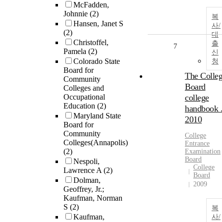
McFadden,
Johnnie
(2)
복
Hansen, Janet S
사/
(2)
대
Christoffel,
출
7
Pamela
(2)
신
Colorado State
청
Board for
The Colle
Community
Board
Colleges and
Occupational
college
Education
(2)
handbook 
Maryland State
2010
Board for
Community
College
Colleges(Annapolis)
Entrance
(2)
Examination
Board
Nespoli,
College
Lawrence A
(2)
Board
Dolman,
2009
Geoffrey, Jr.;
Kaufman, Norman
S
(2)
복
Kaufman,
사/