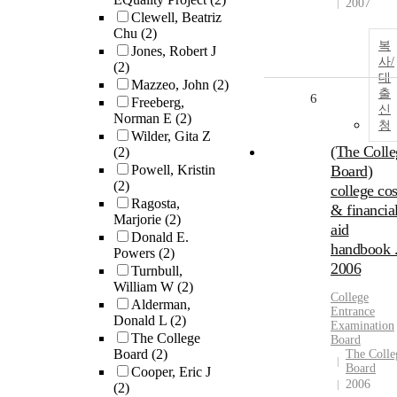
2007
Clewell, Beatriz
Chu
(2)
복
Jones, Robert J
사/
(2)
대
Mazzeo, John
(2)
출
6
Freeberg,
신
Norman E
(2)
청
Wilder, Gita Z
(The Colle
(2)
Powell, Kristin
Board)
(2)
college cos
Ragosta,
& financia
Marjorie
(2)
aid
Donald E.
handbook 
Powers
(2)
2006
Turnbull,
William W
(2)
College
Alderman,
Entrance
Donald L
(2)
Examination
The College
Board
Board
(2)
The Colle
Board
Cooper, Eric J
2006
(2)