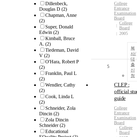
Dillenbeck,
College
Entrance
Douglas D
(2)
Examination
Chapman, Anne
Board
(2)
College
Super, Donald
Board
Edwin
(2)
2005
Kimball, Bruce
A.
(2)
복
Tiedeman, David
사/
V
(2)
대
O'Hara, Robert P
출
5
(2)
신
Franklin, Paul L
청
(2)
CLEP :
Wendler, Cathy
(2)
official st
Cook, Linda L
guide
(2)
Schneider, Zola
College
Entrance
Dincin
(2)
Examination
Zola Dincin
Board
Schneider
(2)
College
Educational
Board
EQuality Project
(2)