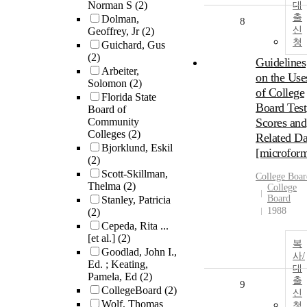
Norman S
(2)
대
출
Dolman,
8
신
Geoffrey, Jr
(2)
청
Guichard, Gus
(2)
Guidelines
Arbeiter,
on the Use
Solomon
(2)
of College
Florida State
Board Test
Board of
Community
Scores and
Colleges
(2)
Related Da
Bjorklund, Eskil
[microfor
(2)
Scott-Skillman,
College Boar
Thelma
(2)
College
Board
Stanley, Patricia
1988
(2)
Cepeda, Rita ...
[et al.]
(2)
복
Goodlad, John I.,
사/
Ed. ; Keating,
대
Pamela, Ed
(2)
출
9
CollegeBoard
(2)
신
Wolf, Thomas
청