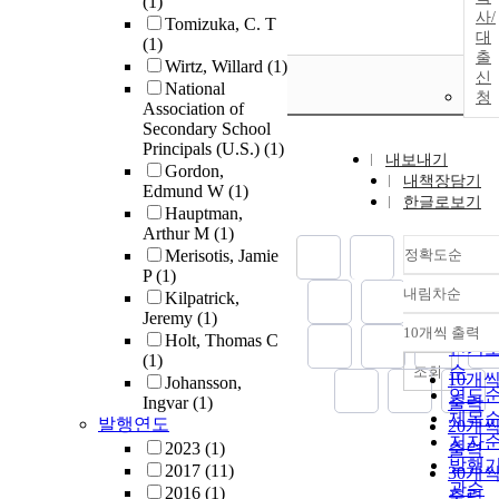
(1)
사/
Tomizuka, C. T
대
(1)
출
Wirtz, Willard
(1)
신
National
청
Association of
Secondary School
Principals (U.S.)
(1)
내보내기
Gordon,
내책장담기
Edmund W
(1)
한글로보기
Hauptman,
Arthur M
(1)
Merisotis, Jamie
정확도순
P
(1)
내림차순
Kilpatrick,
정확
Jeremy
(1)
순
10개씩 출력
Holt, Thomas C
내림
인기
(1)
순
조회
10개
Johansson,
연도
Ingvar
(1)
출력
제목
발행연도
20개
저자
2023
(1)
출력
발행
2017
(11)
30개
관순
2016
(1)
출력