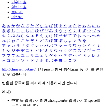
단위기호
일반기호
로마자
아랍어
あ
ぁ
か
が
さ
ざ
た
だ
な
は
ば
ぱ
ま
や
ゃ
ら
わ
ゎ
ん
い
ぃ
き
ぎ
し
じ
ち
ぢ
に
ひ
び
ぴ
み
り
う
ぅ
く
ぐ
す
ず
つ
づ
っ
ぬ
ふ
ぶ
ぷ
む
ゆ
ゅ
る
え
ぇ
け
げ
せ
ぜ
て
で
ね
へ
べ
ぺ
め
れ
お
ぉ
こ
ご
そ
ぞ
と
ど
の
ほ
ぼ
ぽ
も
よ
ょ
ろ
を
ア
ァ
カ
サ
ザ
タ
ダ
ナ
ハ
バ
パ
マ
ヤ
ャ
ラ
ワ
ヮ
ン
イ
ィ
キ
ギ
シ
ジ
チ
ヂ
ニ
ヒ
ビ
ピ
ミ
リ
ウ
ゥ
ク
グ
ス
ズ
ツ
ヅ
ッ
ヌ
フ
ブ
プ
ム
ユ
ュ
ル
エ
ェ
ケ
ゲ
セ
ゼ
テ
デ
ヘ
ベ
ペ
メ
レ
オ
ォ
コ
ゴ
ソ
ゾ
ト
ド
ノ
ホ
ボ
ポ
モ
ヨ
ョ
ロ
ヲ
―
http://chineseinput.net/
에서 pinyin(병음)방식으로 중국어를 변환
할 수 있습니다.
변환된 중국어를 복사하여 사용하시면 됩니다.
예시)
中文 을 입력하시려면
zhongwen
을 입력하시고 space를
누르시면됩니다.