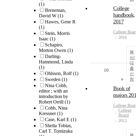
(1)
College
Breneman,
handbook,
David W
(1)
2017
Hawes, Gene R
(1)
College Boar
Stein, Morris
2016
Isaac
(1)
Schapiro,
Morton Owen
(1)
복
Darling-
사/
Hammond, Linda
대
(1)
출
10
Ohlsson, Rolf
(1)
신
Sweden
(1)
청
Nina Cobb,
Book of
editor ; with an
majors 20
introduction by
Robert Orrill
(1)
College Boar
Cobb, Nina
College
Kressner
(1)
Board
Case, Karl E
(1)
2012
Sheila Tobias,
Carl T. Tomizuka
복