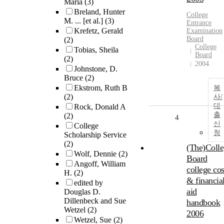
Maria
(3)
Breland, Hunter
College
M. ... [et al.]
(3)
Entrance
Krefetz, Gerald
Examination
Board
(2)
College
Tobias, Sheila
Board
(2)
2004
Johnstone, D.
Bruce
(2)
Ekstrom, Ruth B
복
(2)
사/
대
Rock, Donald A
출
(2)
4
신
College
청
Scholarship Service
(2)
(The)Colle
Wolf, Dennie
(2)
Board
Angoff, William
college cos
H.
(2)
& financia
edited by
aid
Douglas D.
Dillenbeck and Sue
handbook
Wetzel
(2)
2006
Wetzel, Sue
(2)