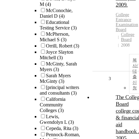
M
(4)
2009.
McConochie,
College
Daniel D
(4)
Entrance
Educational
Examination
Testing Service
(3)
Board
McPherson,
College
Michael S
(3)
Board
2008
Orrill, Robert
(3)
Joyce Slayton
Mitchell
(3)
복
McGinty, Sarah
사/
Myers
(3)
대
Sarah Myers
출
3
McGinty
(3)
신
[principal writers
청
and consultants
(3)
The Colle
California
Board
Community
Colleges
(3)
college cos
Lewis,
& financia
Gwendolyn L
(3)
aid
Cepeda, Rita
(3)
handbook 
Pennock-Roman,
2005