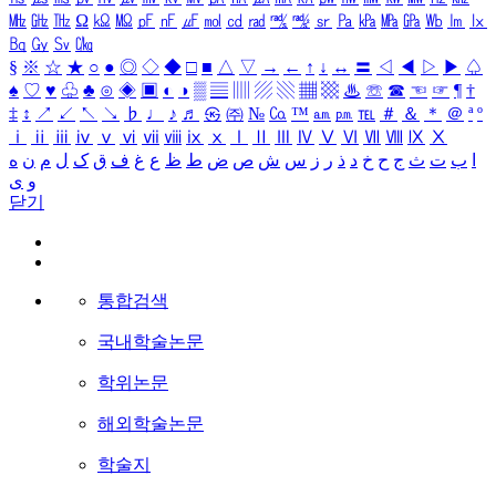
㎒
㎓
㎔
Ω
㏀
㏁
㎊
㎋
㎌
㏖
㏅
㎭
㎮
㎯
㏛
㎩
㎪
㎫
㎬
㏝
㏐
㏓
㏃
㏉
㏜
㏆
§
※
☆
★
○
●
◎
◇
◆
□
■
△
▽
→
←
↑
↓
↔
〓
◁
◀
▷
▶
♤
♠
♡
♥
♧
♣
⊙
◈
▣
◐
◑
▒
▤
▥
▨
▧
▦
▩
♨
☏
☎
☜
☞
¶
†
‡
↕
↗
↙
↖
↘
♭
♩
♪
♬
㉿
㈜
№
㏇
™
㏂
㏘
℡
＃
＆
＊
＠
ª
º
ⅰ
ⅱ
ⅲ
ⅳ
ⅴ
ⅵ
ⅶ
ⅷ
ⅸ
ⅹ
Ⅰ
Ⅱ
Ⅲ
Ⅳ
Ⅴ
Ⅵ
Ⅶ
Ⅷ
Ⅸ
Ⅹ
ا
ب
ت
ث
ج
ح
خ
د
ذ
ر
ز
س
ش
ص
ض
ط
ظ
ع
غ
ف
ق
ک
ل
م
ن
ه
و
ی
닫기
통합검색
국내학술논문
학위논문
해외학술논문
학술지