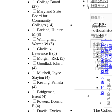
내책장담기
College Board
한글로보기
(27)
1
Maryland State
Board for
정확도순
Community
CLEP :
Colleges
(14)
내림차순
정확
Breland, Hunter
official st
순
M
(8)
10개씩 출력
guide
내림
인기
Willingham,
Warren W
(5)
순
조회
College
10개
Entrance
Gladieux,
연도
출력
Examination
Lawrence E
(5)
제목
Board
20개
Morgan, Rick
(5)
저자
College
출력
Goodlad, John I
Board
발행
30개
(4)
2006
관순
출력
Mitchell, Joyce
50개
Slayton
(4)
복
Keating, Pamela
출력
사/
(4)
100개
대
Bridgeman,
출력
출
2
Brent
(4)
신
Powers, Donald
청
E
(4)
The Colle
Davila, Evelyn