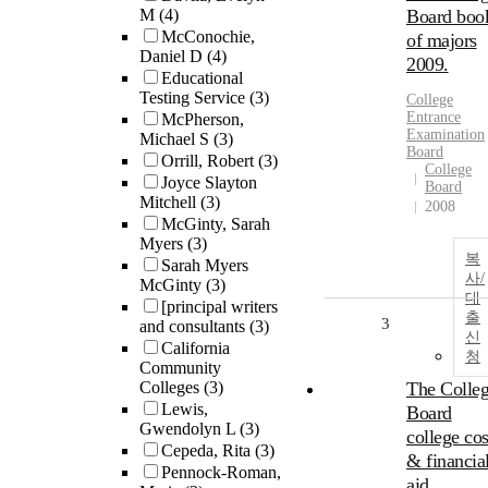
M
(4)
Board boo
McConochie,
of majors
Daniel D
(4)
2009.
Educational
Testing Service
(3)
College
Entrance
McPherson,
Examination
Michael S
(3)
Board
Orrill, Robert
(3)
College
Joyce Slayton
Board
Mitchell
(3)
2008
McGinty, Sarah
Myers
(3)
복
Sarah Myers
사/
McGinty
(3)
대
[principal writers
출
3
and consultants
(3)
신
California
청
Community
Colleges
(3)
The Colle
Lewis,
Board
Gwendolyn L
(3)
college cos
Cepeda, Rita
(3)
& financia
Pennock-Roman,
aid