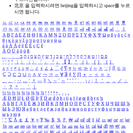
北京 을 입력하시려면
beijing
을 입력하시고 space를 누르
시면 됩니다.
ㅥ
ㅦ
ㅧ
ㅨ
ㅩ
ㅪ
ㅫ
ㅬ
ㅭ
ㅮ
ㅯ
ㅰ
ㅱ
ㅲ
ㅳ
ㅴ
ㅵ
ㅶ
ㅷ
ㅸ
ㅹ
ㅺ
ㅻ
ㅼ
ㅽ
ㅾ
ㅿ
ㆀ
ㆁ
ㆂ
ㆃ
ㆄ
ㆅ
ㆆ
ㆇ
ㆈ
ㆉ
ㆊ
ㆋ
ㆌ
ㆍ
ㆎ
Α
Β
Γ
Δ
Ε
Ζ
Η
Θ
Ι
Κ
Λ
Μ
Ν
Ξ
Ο
Π
Ρ
Σ
Τ
Υ
Φ
Χ
Ψ
Ω
α
β
γ
δ
ε
ζ
η
θ
ι
κ
λ
μ
ν
ξ
ο
π
ρ
σ
τ
υ
φ
χ
ψ
ω
á
à
Á
À
é
è
É
È
ç
Ç
ê
Ä
Ö
Ü
ä
ö
ü
ß
ְ
ֳ
ֲ
ֱ
ָ
ַ
ֵ
ֶ
ִ
ֹ
ּ
ֻ
ׂ
ׁ
ּ
ב
ה
נ
מ
צ
ת
ץ
ש
ד
ג
כ
ע
י
ח
ל
ך
ף
ק
ר
א
ט
ו
ן
ם
פ
‘
’
“
”
〔
〕
〈
〉
「
」
『
』
【
】
＂
（
）
［
］
｛
｝
±
×
÷
≠
≤
≥
∞
∴
♂
♀
∠
⊥
⌒
∂
∇
≡
≒
≪
≫
√
∽
∝
∵
∫
∬
∈
∋
⊆
⊇
⊂
⊃
∪
∩
∧
∨
￢
⇒
⇔
∀
∃
∮
∑
∏
＋
－
＜
＝
＞
、
。
·
‥
…
¨
〃
―
∥
＼
∼
´
～
ˇ
˘
˝
˚
˙
¸
˛
¡
¿
ː
！
＇
，
．
／
：
；
？
＾
＿
｀
｜
½
⅓
⅔
¼
¾
⅛
⅜
⅝
⅞
¹
²
³
⁴
ⁿ
₁
₂
₃
₄
Æ
Ð
Ħ
Ĳ
Ł
Ø
Œ
Þ
Ŧ
Ŋ
æ
đ
ð
ħ
ı
ĳ
ĸ
ŀ
ł
ø
œ
ß
þ
ŧ
ŋ
ŉ
А
Б
В
Г
Д
Е
Ё
Ж
З
И
Й
К
Л
М
Н
О
П
Р
С
Т
У
Ф
Х
Ц
Ч
Ш
Щ
Ъ
Ы
Ь
Э
Ю
Я
а
б
в
г
д
е
ё
ж
з
и
й
к
л
м
н
о
п
р
с
т
у
ф
х
ц
ч
ш
щ
ъ
ы
ь
э
ю
я
′
″
℃
Å
￠
￡
￥
¤
℉
‰
＄
％
Ｆ
￦
㎕
㎖
㎗
ℓ
㎘
㏄
㎣
㎤
㎥
㎦
㎙
㎚
㎛
㎜
㎝
㎞
㎟
㎠
㎡
㎢
㏊
㎍
㎎
㎏
㏏
㎈
㎉
㏈
㎧
㎨
㎰
㎱
㎲
㎳
㎴
㎵
㎶
㎷
㎸
㎹
㎀
㎁
㎂
㎃
㎄
㎺
㎻
㎽
㎾
㎿
㎐
㎑