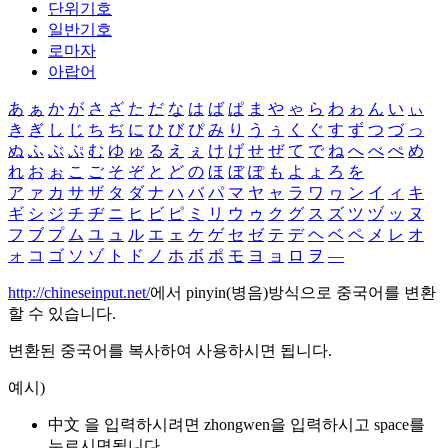
단위기호
일반기호
로마자
아랍어
あ
ぁ
か
が
さ
ざ
た
だ
な
は
ば
ぱ
ま
や
ゃ
ら
わ
ゎ
ん
い
ぃ
き
ぎ
し
じ
ち
ぢ
に
ひ
び
ぴ
み
り
う
ぅ
く
ぐ
す
ず
つ
づ
っ
ぬ
ふ
ぶ
ぷ
む
ゆ
ゅ
る
え
ぇ
け
げ
せ
ぜ
て
で
ね
へ
べ
ぺ
め
れ
お
ぉ
こ
ご
そ
ぞ
と
ど
の
ほ
ぼ
ぽ
も
よ
ょ
ろ
を
ア
ァ
カ
サ
ザ
タ
ダ
ナ
ハ
バ
パ
マ
ヤ
ャ
ラ
ワ
ヮ
ン
イ
ィ
キ
ギ
シ
ジ
チ
ヂ
ニ
ヒ
ビ
ピ
ミ
リ
ウ
ゥ
ク
グ
ス
ズ
ツ
ヅ
ッ
ヌ
フ
ブ
プ
ム
ユ
ュ
ル
エ
ェ
ケ
ゲ
セ
ゼ
テ
デ
ヘ
ベ
ペ
メ
レ
オ
ォ
コ
ゴ
ソ
ゾ
ト
ド
ノ
ホ
ボ
ポ
モ
ヨ
ョ
ロ
ヲ
―
http://chineseinput.net/
에서 pinyin(병음)방식으로 중국어를 변환
할 수 있습니다.
변환된 중국어를 복사하여 사용하시면 됩니다.
예시)
中文 을 입력하시려면
zhongwen
을 입력하시고 space를
누르시면됩니다.