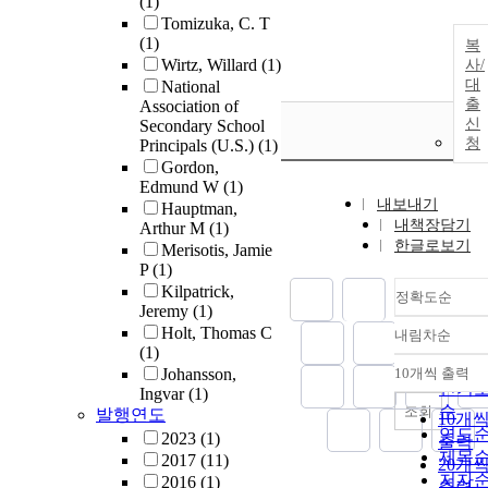
(1)
Tomizuka, C. T
(1)
복
Wirtz, Willard
(1)
사/
대
National
출
Association of
신
Secondary School
청
Principals (U.S.)
(1)
Gordon,
Edmund W
(1)
내보내기
Hauptman,
내책장담기
Arthur M
(1)
한글로보기
Merisotis, Jamie
P
(1)
Kilpatrick,
정확도순
Jeremy
(1)
Holt, Thomas C
내림차순
정확
(1)
순
Johansson,
10개씩 출력
내림
인기
Ingvar
(1)
순
조회
발행연도
10개
연도
2023
(1)
출력
제목
2017
(11)
20개
저자
2016
(1)
출력