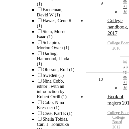
출
9
(1)
신
Breneman,
청
David W
(1)
College
Hawes, Gene R
(1)
handbook,
Stein, Morris
2017
Isaac
(1)
Schapiro,
College Boar
Morton Owen
(1)
2016
Darling-
Hammond, Linda
복
(1)
사/
Ohlsson, Rolf
(1)
대
Sweden
(1)
출
10
Nina Cobb,
신
editor ; with an
청
introduction by
Book of
Robert Orrill
(1)
Cobb, Nina
majors 20
Kressner
(1)
College Boar
Case, Karl E
(1)
College
Sheila Tobias,
Board
Carl T. Tomizuka
2012