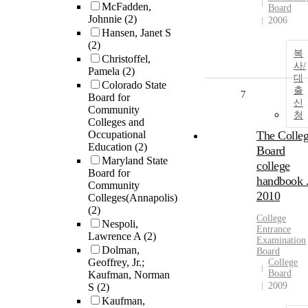
McFadden,
Board
Johnnie
(2)
2006
Hansen, Janet S
(2)
복
Christoffel,
사/
Pamela
(2)
대
Colorado State
출
7
Board for
신
Community
청
Colleges and
Occupational
The Colle
Education
(2)
Board
Maryland State
college
Board for
handbook 
Community
2010
Colleges(Annapolis)
(2)
College
Nespoli,
Entrance
Lawrence A
(2)
Examination
Dolman,
Board
Geoffrey, Jr.;
College
Board
Kaufman, Norman
2009
S
(2)
Kaufman,