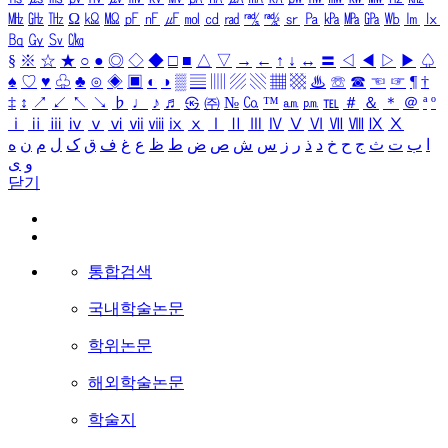
㎒
㎓
㎔
Ω
㏀
㏁
㎊
㎋
㎌
㏖
㏅
㎭
㎮
㎯
㏛
㎩
㎪
㎫
㎬
㏝
㏐
㏓
㏃
㏉
㏜
㏆
§
※
☆
★
○
●
◎
◇
◆
□
■
△
▽
→
←
↑
↓
↔
〓
◁
◀
▷
▶
♤
♠
♡
♥
♧
♣
⊙
◈
▣
◐
◑
▒
▤
▥
▨
▧
▦
▩
♨
☏
☎
☜
☞
¶
†
‡
↕
↗
↙
↖
↘
♭
♩
♪
♬
㉿
㈜
№
㏇
™
㏂
㏘
℡
＃
＆
＊
＠
ª
º
ⅰ
ⅱ
ⅲ
ⅳ
ⅴ
ⅵ
ⅶ
ⅷ
ⅸ
ⅹ
Ⅰ
Ⅱ
Ⅲ
Ⅳ
Ⅴ
Ⅵ
Ⅶ
Ⅷ
Ⅸ
Ⅹ
ا
ب
ت
ث
ج
ح
خ
د
ذ
ر
ز
س
ش
ص
ض
ط
ظ
ع
غ
ف
ق
ک
ل
م
ن
ه
و
ی
닫기
통합검색
국내학술논문
학위논문
해외학술논문
학술지