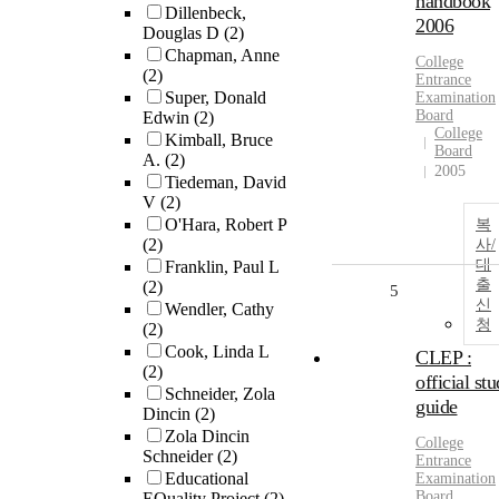
handbook
Dillenbeck,
2006
Douglas D
(2)
Chapman, Anne
College
(2)
Entrance
Super, Donald
Examination
Board
Edwin
(2)
College
Kimball, Bruce
Board
A.
(2)
2005
Tiedeman, David
V
(2)
O'Hara, Robert P
복
(2)
사/
대
Franklin, Paul L
출
(2)
5
신
Wendler, Cathy
청
(2)
Cook, Linda L
CLEP :
(2)
official st
Schneider, Zola
guide
Dincin
(2)
Zola Dincin
College
Schneider
(2)
Entrance
Educational
Examination
Board
EQuality Project
(2)