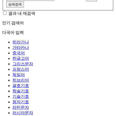
상세검색
결과 내 재검색
인기 검색어
다국어 입력
히라가나
가타카나
중국어
한글고어
그리스문자
프랑스어
독일어
히브리어
괄호기호
학술기호
기술기호
첨자기호
라틴문자
러시아문자