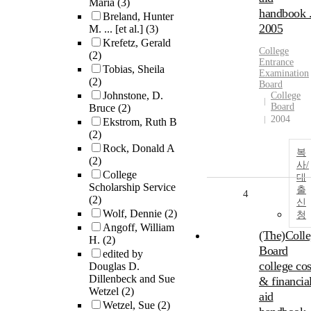
Maria
(3)
handbook 
Breland, Hunter
2005
M. ... [et al.]
(3)
Krefetz, Gerald
College
(2)
Entrance
Tobias, Sheila
Examination
(2)
Board
Johnstone, D.
College
Board
Bruce
(2)
2004
Ekstrom, Ruth B
(2)
Rock, Donald A
복
(2)
사/
College
대
Scholarship Service
출
4
(2)
신
Wolf, Dennie
(2)
청
Angoff, William
(The)Colle
H.
(2)
Board
edited by
college cos
Douglas D.
Dillenbeck and Sue
& financia
Wetzel
(2)
aid
Wetzel, Sue
(2)