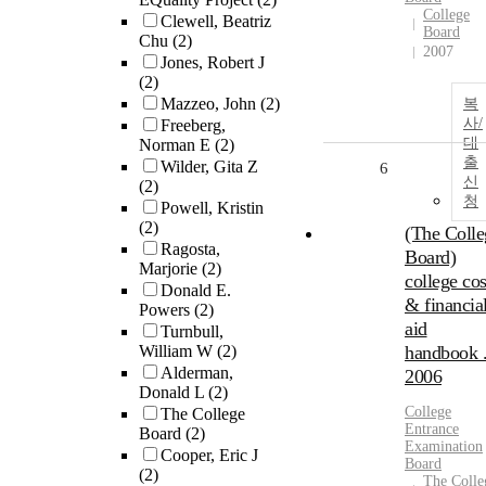
College
Clewell, Beatriz
Board
Chu
(2)
2007
Jones, Robert J
(2)
Mazzeo, John
(2)
복
사/
Freeberg,
대
Norman E
(2)
출
Wilder, Gita Z
6
신
(2)
청
Powell, Kristin
(2)
(The Colle
Ragosta,
Board)
Marjorie
(2)
college cos
Donald E.
& financia
Powers
(2)
aid
Turnbull,
William W
(2)
handbook 
Alderman,
2006
Donald L
(2)
College
The College
Entrance
Board
(2)
Examination
Cooper, Eric J
Board
(2)
The Colle