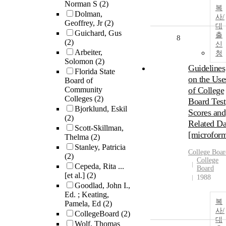
Norman S
(2)
복
Dolman,
사/
Geoffrey, Jr
(2)
대
Guichard, Gus
출
8
(2)
신
Arbeiter,
청
Solomon
(2)
Guidelines
Florida State
on the Use
Board of
Community
of College
Colleges
(2)
Board Test
Bjorklund, Eskil
Scores and
(2)
Related Da
Scott-Skillman,
[microfor
Thelma
(2)
Stanley, Patricia
College Boar
(2)
College
Cepeda, Rita ...
Board
[et al.]
(2)
1988
Goodlad, John I.,
Ed. ; Keating,
복
Pamela, Ed
(2)
사/
CollegeBoard
(2)
대
Wolf, Thomas