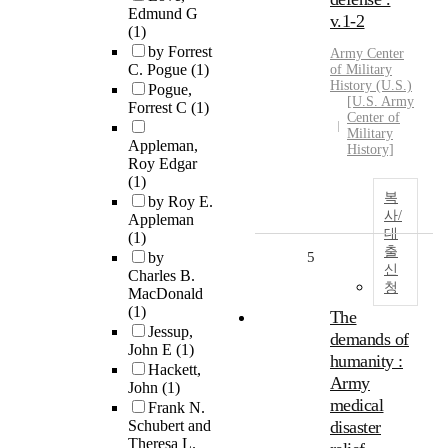
Edmund G
v.1-2
(1)
by Forrest
Army Center
C. Pogue
(1)
of Military
History (U.S.)
Pogue,
[U.S. Army
Forrest C
(1)
Center of
Military
Appleman,
History]
Roy Edgar
(1)
복
by Roy E.
사/
Appleman
대
(1)
출
by
5
신
Charles B.
청
MacDonald
(1)
The
Jessup,
demands of
John E
(1)
humanity :
Hackett,
Army
John
(1)
medical
Frank N.
Schubert and
disaster
Theresa L.