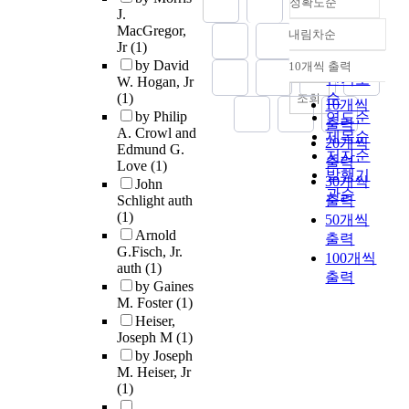
정확도순
J.
MacGregor,
내림차순
정확도
Jr
(1)
순
by David
10개씩 출력
내림차순
인기도
W. Hogan, Jr
(1)
순
조회
10개씩
by Philip
연도순
출력
A. Crowl and
제목순
20개씩
Edmund G.
저자순
출력
Love
(1)
발행기
30개씩
John
관순
Schlight auth
출력
(1)
50개씩
Arnold
출력
G.Fisch, Jr.
100개씩
auth
(1)
출력
by Gaines
M. Foster
(1)
Heiser,
Joseph M
(1)
by Joseph
M. Heiser, Jr
(1)