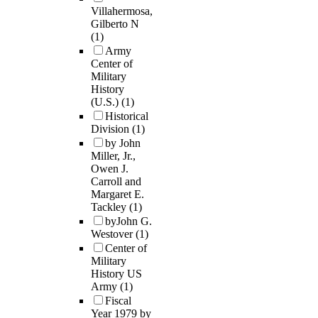
Villahermosa,
Gilberto N
(1)
Army
Center of
Military
History
(U.S.)
(1)
Historical
Division
(1)
by John
Miller, Jr.,
Owen J.
Carroll and
Margaret E.
Tackley
(1)
byJohn G.
Westover
(1)
Center of
Military
History US
Army
(1)
Fiscal
Year 1979 by