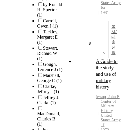
States Army
by Ronald
for
H. Spector
1981
(1)
Carroll,
Owen J
(1)
복
Tackley,
사/
Margaret E
대
(1)
출
8
신
Stewart,
청
Richard W
(1)
A Guide to
Gough,
the study
Terrence J
(1)
and use of
Marshall,
military
George C
(1)
Clarke,
history
Jeffrey J
(1)
Jessup, John E
Jeffrey J.
Center of
Clarke
(1)
Military
History,
MacDonald,
United
Charles B.
States Army
(1)
: f
by
1979