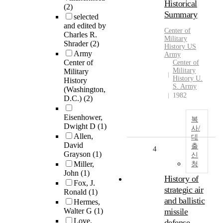
Historical
(2)
Summary
selected
and edited by
Center of
Charles R.
Military
Shrader
(2)
History US
Army
Army
Center of
Center of
Military
Military
History U.
History
S. Army
(Washington,
1982
D.C.)
(2)
Eisenhower,
복
Dwight D
(1)
사/
Allen,
대
David
출
4
Grayson
(1)
신
Miller,
청
John
(1)
History of
Fox, J.
strategic air
Ronald
(1)
and ballistic
Hermes,
Walter G
(1)
missile
Love,
defense .