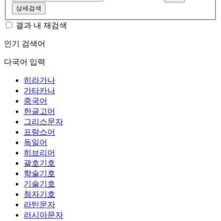
상세검색
결과 내 재검색
인기 검색어
다국어 입력
히라가나
가타카나
중국어
한글고어
그리스문자
프랑스어
독일어
히브리어
괄호기호
학술기호
기술기호
첨자기호
라틴문자
러시아문자