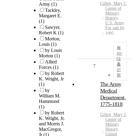
Gillett, Mary C
Army
(1)
Center of
Tackley,
Military
Margaret E.
History,
(1)
U.S. Army
Sawyer,
For sale by
Robert K
(1)
1995
Morton,
Louis
(1)
복
by Louis
사/
Morton
(1)
대
Allied
출
7
Forces
(1)
신
by Robert
청
K. Wright, Jr
The Army
(1)
by
Medical
William M.
Department,
Hammond
1775-1818
(1)
by Robert
Gillett, Mary C
K. Wright, Jr.
Center of
and Morris J.
Military
MacGregor,
History,
United
Jr
(1)