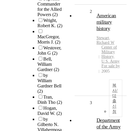
Commander
for the Allied
2
Powers
(2)
American
Wright,
military
Robert K.
(2)
history
MacGregor,
Stewart,
Morris J.
(2)
Richard W
Center of
Westover,
Military
John G
(2)
History,
Bell,
U.S. Army
William
For sale by
Gardner
(2)
2005
by
William
복
Gardner Bell
사/
(2)
대
Tran,
출
Dinh Tho
(2)
3
신
Hogan,
청
David W.
(2)
by
Department
Gilberto N.
of the Army
Villahermosa