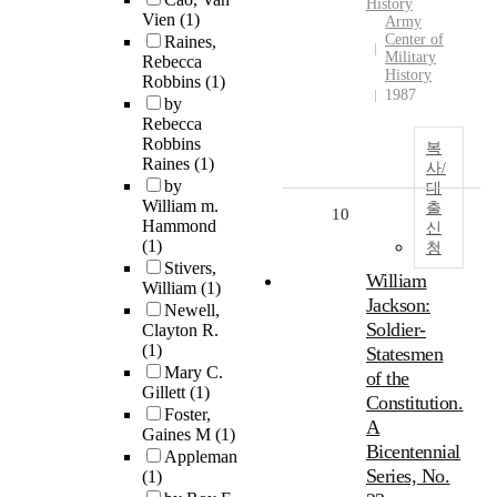
History
Vien
(1)
Army
Center of
Raines,
Military
Rebecca
History
Robbins
(1)
1987
by
Rebecca
Robbins
복
Raines
(1)
사/
by
대
William m.
출
10
Hammond
신
(1)
청
Stivers,
William
William
(1)
Jackson:
Newell,
Soldier-
Clayton R.
(1)
Statesmen
Mary C.
of the
Gillett
(1)
Constitution.
Foster,
A
Gaines M
(1)
Bicentennial
Appleman
Series, No.
(1)