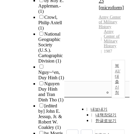
by Roy E.
23
Appleman.-
[microform]
(1)
Crowl,
Army Center
of Military
Philip Axtell
History
(1)
Army
National
Center of
Geographic
Military
Society
History
(U.S.).
1987
Cartographic
Division
(1)
복
사/
Nguy~^en,
대
Duy Hinh
(1)
출
Nguyen
신
Duy Hinh
청
and Tran
Dinh Tho
(1)
[edited
내보내기
by] John E.
내책장담기
Jessup, Jr. &
한글로보기
Robert W.
Coakley
(1)
by Morris