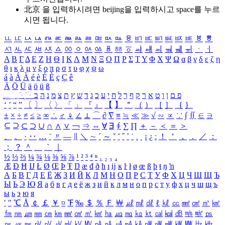
北京 을 입력하시려면
beijing
을 입력하시고 space를 누르
시면 됩니다.
ㅥ
ㅦ
ㅧ
ㅨ
ㅩ
ㅪ
ㅫ
ㅬ
ㅭ
ㅮ
ㅯ
ㅰ
ㅱ
ㅲ
ㅳ
ㅴ
ㅵ
ㅶ
ㅷ
ㅸ
ㅹ
ㅺ
ㅻ
ㅼ
ㅽ
ㅾ
ㅿ
ㆀ
ㆁ
ㆂ
ㆃ
ㆄ
ㆅ
ㆆ
ㆇ
ㆈ
ㆉ
ㆊ
ㆋ
ㆌ
ㆍ
ㆎ
Α
Β
Γ
Δ
Ε
Ζ
Η
Θ
Ι
Κ
Λ
Μ
Ν
Ξ
Ο
Π
Ρ
Σ
Τ
Υ
Φ
Χ
Ψ
Ω
α
β
γ
δ
ε
ζ
η
θ
ι
κ
λ
μ
ν
ξ
ο
π
ρ
σ
τ
υ
φ
χ
ψ
ω
á
à
Á
À
é
è
É
È
ç
Ç
ê
Ä
Ö
Ü
ä
ö
ü
ß
ְ
ֳ
ֲ
ֱ
ָ
ַ
ֵ
ֶ
ִ
ֹ
ּ
ֻ
ׂ
ׁ
ּ
ב
ה
נ
מ
צ
ת
ץ
ש
ד
ג
כ
ע
י
ח
ל
ך
ף
ק
ר
א
ט
ו
ן
ם
פ
‘
’
“
”
〔
〕
〈
〉
「
」
『
』
【
】
＂
（
）
［
］
｛
｝
±
×
÷
≠
≤
≥
∞
∴
♂
♀
∠
⊥
⌒
∂
∇
≡
≒
≪
≫
√
∽
∝
∵
∫
∬
∈
∋
⊆
⊇
⊂
⊃
∪
∩
∧
∨
￢
⇒
⇔
∀
∃
∮
∑
∏
＋
－
＜
＝
＞
、
。
·
‥
…
¨
〃
―
∥
＼
∼
´
～
ˇ
˘
˝
˚
˙
¸
˛
¡
¿
ː
！
＇
，
．
／
：
；
？
＾
＿
｀
｜
½
⅓
⅔
¼
¾
⅛
⅜
⅝
⅞
¹
²
³
⁴
ⁿ
₁
₂
₃
₄
Æ
Ð
Ħ
Ĳ
Ł
Ø
Œ
Þ
Ŧ
Ŋ
æ
đ
ð
ħ
ı
ĳ
ĸ
ŀ
ł
ø
œ
ß
þ
ŧ
ŋ
ŉ
А
Б
В
Г
Д
Е
Ё
Ж
З
И
Й
К
Л
М
Н
О
П
Р
С
Т
У
Ф
Х
Ц
Ч
Ш
Щ
Ъ
Ы
Ь
Э
Ю
Я
а
б
в
г
д
е
ё
ж
з
и
й
к
л
м
н
о
п
р
с
т
у
ф
х
ц
ч
ш
щ
ъ
ы
ь
э
ю
я
′
″
℃
Å
￠
￡
￥
¤
℉
‰
＄
％
Ｆ
￦
㎕
㎖
㎗
ℓ
㎘
㏄
㎣
㎤
㎥
㎦
㎙
㎚
㎛
㎜
㎝
㎞
㎟
㎠
㎡
㎢
㏊
㎍
㎎
㎏
㏏
㎈
㎉
㏈
㎧
㎨
㎰
㎱
㎲
㎳
㎴
㎵
㎶
㎷
㎸
㎹
㎀
㎁
㎂
㎃
㎄
㎺
㎻
㎽
㎾
㎿
㎐
㎑