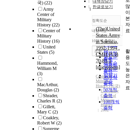
내책장담기
국)
(22)
한글로보기
Army
1
Center of
Military
정확도순
History
(22)
(The)United
Center of
내림차순
정확도
States Army
Military
순
History
(16)
10개씩 출력
in Somalia,
내림차순
인기도
United
1992-1994 .
순
조회
States
(5)
10개씩
CMH PUB
연도순
출력
70-81-1
Hammond,
제목순
20개씩
[microform]
William M
저자순
출력
(3)
발행기
Center of
30개씩
Military
관순
출력
MacArthur,
History (미국)
50개씩
Douglas
(2)
U.S. Army
Shrader,
출력
Center of
Military
Charles R
(2)
100개씩
History
Gillett,
출력
2002
Mary C
(2)
Coakley,
Robert W
(2)
Supreme