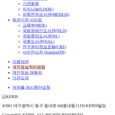
기관회원
지식나눔(LOOK)
의학전자도서관(MEDLIS)
유관기관 사이트
교육부(MOE)
국립장애인도서관(NLD)
국립중앙도서관(NL)
국회도서관(NAL)
연구윤리정보포털(CRE)
사이언스온 (ScienceON)
이용약관
개인정보처리방침
개인정보 재동의
기관소개
저작물 게시중단요청
41061 대구광역시 동구 동내로 64(동내동1119) KERIS빌딩
Copyright© KERIS. ALL RIGHTS RESERVED