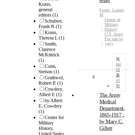
relief
Kraus,
general
Foster, Gaines
editors
(1)
M
Center of
Schubert,
Military
Frank N
(1)
History,
Kraus,
U.S. Army
Theresa L
(1)
For sale by
Smith,
1983
Clarence
McKittrick
복
(1)
사/
Conn,
대
Stetson
(1)
출
6
Grathwol,
신
Robert P.
(1)
청
Cowdrey,
Albert E
(1)
The Army
by Albert
Medical
E. Cowdrey
Department,
(1)
1865-1917 :
Center for
by Mary C.
Military
Gillett
History,
United States