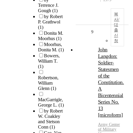
Terrence J.
Gough
(1)
복
by Robert
사/
P. Grathwol
대
(1)
출
9
Donita M.
신
Moorhus
(1)
청
Moorhus,
John
Donita M.
(1)
Bowers,
Langdon:
William T.
Soldier-
(1)
Statesmen
of the
Robertson,
Constitution.
William
Glenn
(1)
A
Bicentennial
MacGarrigle,
Series No.
George L.
(1)
13
by Robert
[microform]
W. Coakley
and Stetson
Army Center
Conn
(1)
of Military
Cao, Van