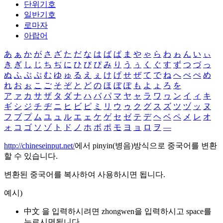
단위기호
일반기호
로마자
아랍어
あ
ぁ
か
が
さ
ざ
た
だ
な
は
ば
ぱ
ま
や
ゃ
ら
わ
ゎ
ん
い
ぃ
き
ぎ
し
じ
ち
ぢ
に
ひ
び
ぴ
み
り
う
ぅ
く
ぐ
す
ず
つ
づ
っ
ぬ
ふ
ぶ
ぷ
む
ゆ
ゅ
る
え
ぇ
け
げ
せ
ぜ
て
で
ね
へ
べ
ぺ
め
れ
お
ぉ
こ
ご
そ
ぞ
と
ど
の
ほ
ぼ
ぽ
も
よ
ょ
ろ
を
ア
ァ
カ
サ
ザ
タ
ダ
ナ
ハ
バ
パ
マ
ヤ
ャ
ラ
ワ
ヮ
ン
イ
ィ
キ
ギ
シ
ジ
チ
ヂ
ニ
ヒ
ビ
ピ
ミ
リ
ウ
ゥ
ク
グ
ス
ズ
ツ
ヅ
ッ
ヌ
フ
ブ
プ
ム
ユ
ュ
ル
エ
ェ
ケ
ゲ
セ
ゼ
テ
デ
ヘ
ベ
ペ
メ
レ
オ
ォ
コ
ゴ
ソ
ゾ
ト
ド
ノ
ホ
ボ
ポ
モ
ヨ
ョ
ロ
ヲ
―
http://chineseinput.net/
에서 pinyin(병음)방식으로 중국어를 변환
할 수 있습니다.
변환된 중국어를 복사하여 사용하시면 됩니다.
예시)
中文 을 입력하시려면
zhongwen
을 입력하시고 space를
누르시면됩니다.