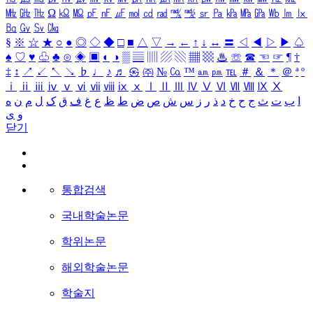
㎒
㎓
㎔
Ω
㏀
㏁
㎊
㎋
㎌
㏖
㏅
㎭
㎮
㎯
㏛
㎩
㎪
㎫
㎬
㏝
㏐
㏓
㏃
㏉
㏜
㏆
§
※
☆
★
○
●
◎
◇
◆
□
■
△
▽
→
←
↑
↓
↔
〓
◁
◀
▷
▶
♤
♠
♡
♥
♧
♣
⊙
◈
▣
◐
◑
▒
▤
▥
▨
▧
▦
▩
♨
☏
☎
☜
☞
¶
†
‡
↕
↗
↙
↖
↘
♭
♩
♪
♬
㉿
㈜
№
㏇
™
㏂
㏘
℡
＃
＆
＊
＠
ª
º
ⅰ
ⅱ
ⅲ
ⅳ
ⅴ
ⅵ
ⅶ
ⅷ
ⅸ
ⅹ
Ⅰ
Ⅱ
Ⅲ
Ⅳ
Ⅴ
Ⅵ
Ⅶ
Ⅷ
Ⅸ
Ⅹ
ا
ب
ت
ث
ج
ح
خ
د
ذ
ر
ز
س
ش
ص
ض
ط
ظ
ع
غ
ف
ق
ک
ل
م
ن
ه
و
ی
닫기
통합검색
국내학술논문
학위논문
해외학술논문
학술지