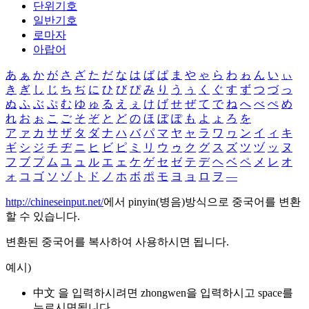
단위기호
일반기호
로마자
아랍어
あ
ぁ
か
が
さ
ざ
た
だ
な
は
ば
ぱ
ま
や
ゃ
ら
わ
ゎ
ん
い
ぃ
き
ぎ
し
じ
ち
ぢ
に
ひ
び
ぴ
み
り
う
ぅ
く
ぐ
す
ず
つ
づ
っ
ぬ
ふ
ぶ
ぷ
む
ゆ
ゅ
る
え
ぇ
け
げ
せ
ぜ
て
で
ね
へ
べ
ぺ
め
れ
お
ぉ
こ
ご
そ
ぞ
と
ど
の
ほ
ぼ
ぽ
も
よ
ょ
ろ
を
ア
ァ
カ
サ
ザ
タ
ダ
ナ
ハ
バ
パ
マ
ヤ
ャ
ラ
ワ
ヮ
ン
イ
ィ
キ
ギ
シ
ジ
チ
ヂ
ニ
ヒ
ビ
ピ
ミ
リ
ウ
ゥ
ク
グ
ス
ズ
ツ
ヅ
ッ
ヌ
フ
ブ
プ
ム
ユ
ュ
ル
エ
ェ
ケ
ゲ
セ
ゼ
テ
デ
ヘ
ベ
ペ
メ
レ
オ
ォ
コ
ゴ
ソ
ゾ
ト
ド
ノ
ホ
ボ
ポ
モ
ヨ
ョ
ロ
ヲ
―
http://chineseinput.net/
에서 pinyin(병음)방식으로 중국어를 변환
할 수 있습니다.
변환된 중국어를 복사하여 사용하시면 됩니다.
예시)
中文 을 입력하시려면
zhongwen
을 입력하시고 space를
누르시면됩니다.