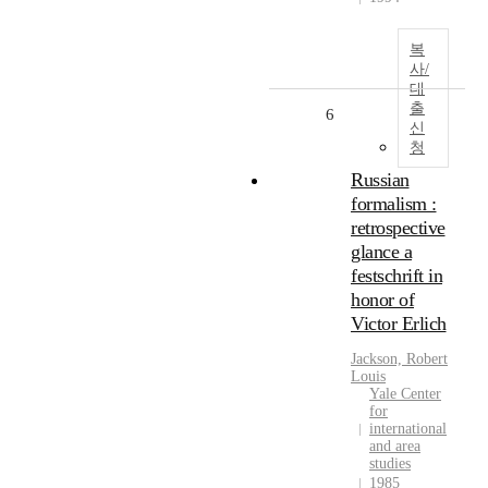
복
사/
대
출
6
신
청
Russian
formalism :
retrospective
glance a
festschrift in
honor of
Victor Erlich
Jackson, Robert
Louis
Yale Center
for
international
and area
studies
1985