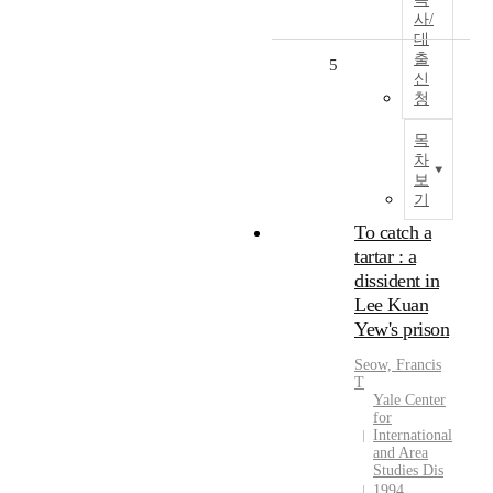
사/
대
출
5
신
청
목
차
보
기
To catch a
tartar : a
dissident in
Lee Kuan
Yew's prison
Seow, Francis
T
Yale Center
for
International
and Area
Studies Dis
1994