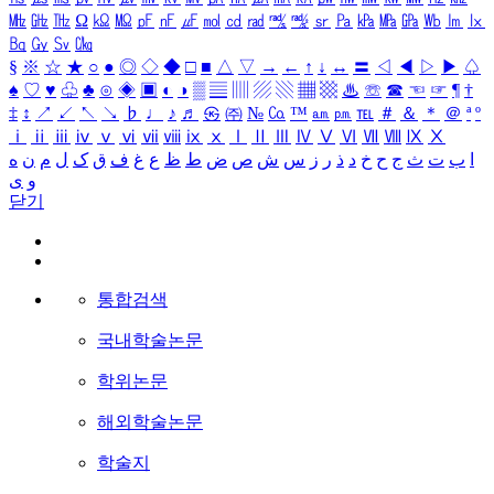
㎒
㎓
㎔
Ω
㏀
㏁
㎊
㎋
㎌
㏖
㏅
㎭
㎮
㎯
㏛
㎩
㎪
㎫
㎬
㏝
㏐
㏓
㏃
㏉
㏜
㏆
§
※
☆
★
○
●
◎
◇
◆
□
■
△
▽
→
←
↑
↓
↔
〓
◁
◀
▷
▶
♤
♠
♡
♥
♧
♣
⊙
◈
▣
◐
◑
▒
▤
▥
▨
▧
▦
▩
♨
☏
☎
☜
☞
¶
†
‡
↕
↗
↙
↖
↘
♭
♩
♪
♬
㉿
㈜
№
㏇
™
㏂
㏘
℡
＃
＆
＊
＠
ª
º
ⅰ
ⅱ
ⅲ
ⅳ
ⅴ
ⅵ
ⅶ
ⅷ
ⅸ
ⅹ
Ⅰ
Ⅱ
Ⅲ
Ⅳ
Ⅴ
Ⅵ
Ⅶ
Ⅷ
Ⅸ
Ⅹ
ا
ب
ت
ث
ج
ح
خ
د
ذ
ر
ز
س
ش
ص
ض
ط
ظ
ع
غ
ف
ق
ک
ل
م
ن
ه
و
ی
닫기
통합검색
국내학술논문
학위논문
해외학술논문
학술지