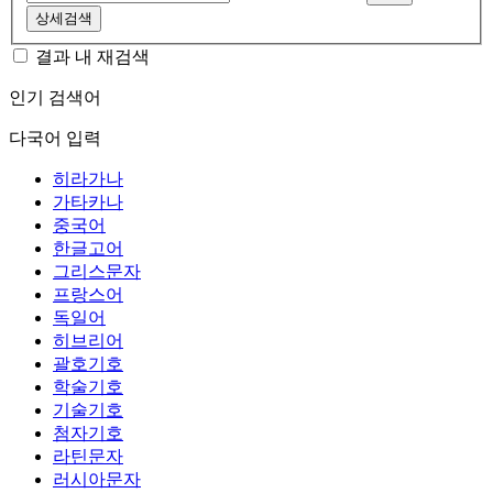
상세검색
결과 내 재검색
인기 검색어
다국어 입력
히라가나
가타카나
중국어
한글고어
그리스문자
프랑스어
독일어
히브리어
괄호기호
학술기호
기술기호
첨자기호
라틴문자
러시아문자