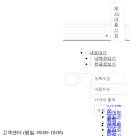
복
사/
대
출
신
청
내보내기
내책장담기
한글로보기
정확도순
내림차순
정확도
순
10개씩 출력
내림차순
인기도
순
조회
10개씩
연도순
출력
제목순
20개씩
저자순
출력
고객센터 (평일: 09:00~18:00)
발행기