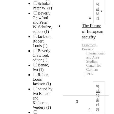
Schulze,
목
Peter W.
(1)
차
Beverly
보
Crawford
기
and Peter
The Future
W. Schulze,
of European
editors
(1)
Jackson,
security
Robert
Crawford,
Louis
(1)
Beverly
Beverly
International
Crawford,
and Area
editor
(1)
Studies,
Banac,
Center for
Ivo
(1)
German
1992
Robert
Louis
Jackson
(1)
복
edited by
사/
Ivo Banac
대
and
출
3
Katherine
신
Verdery
(1)
청