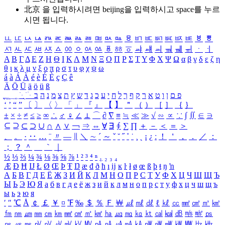
北京 을 입력하시려면
beijing
을 입력하시고 space를 누르
시면 됩니다.
ㅥ
ㅦ
ㅧ
ㅨ
ㅩ
ㅪ
ㅫ
ㅬ
ㅭ
ㅮ
ㅯ
ㅰ
ㅱ
ㅲ
ㅳ
ㅴ
ㅵ
ㅶ
ㅷ
ㅸ
ㅹ
ㅺ
ㅻ
ㅼ
ㅽ
ㅾ
ㅿ
ㆀ
ㆁ
ㆂ
ㆃ
ㆄ
ㆅ
ㆆ
ㆇ
ㆈ
ㆉ
ㆊ
ㆋ
ㆌ
ㆍ
ㆎ
Α
Β
Γ
Δ
Ε
Ζ
Η
Θ
Ι
Κ
Λ
Μ
Ν
Ξ
Ο
Π
Ρ
Σ
Τ
Υ
Φ
Χ
Ψ
Ω
α
β
γ
δ
ε
ζ
η
θ
ι
κ
λ
μ
ν
ξ
ο
π
ρ
σ
τ
υ
φ
χ
ψ
ω
á
à
Á
À
é
è
É
È
ç
Ç
ê
Ä
Ö
Ü
ä
ö
ü
ß
ְ
ֳ
ֲ
ֱ
ָ
ַ
ֵ
ֶ
ִ
ֹ
ּ
ֻ
ׂ
ׁ
ּ
ב
ה
נ
מ
צ
ת
ץ
ש
ד
ג
כ
ע
י
ח
ל
ך
ף
ק
ר
א
ט
ו
ן
ם
פ
‘
’
“
”
〔
〕
〈
〉
「
」
『
』
【
】
＂
（
）
［
］
｛
｝
±
×
÷
≠
≤
≥
∞
∴
♂
♀
∠
⊥
⌒
∂
∇
≡
≒
≪
≫
√
∽
∝
∵
∫
∬
∈
∋
⊆
⊇
⊂
⊃
∪
∩
∧
∨
￢
⇒
⇔
∀
∃
∮
∑
∏
＋
－
＜
＝
＞
、
。
·
‥
…
¨
〃
―
∥
＼
∼
´
～
ˇ
˘
˝
˚
˙
¸
˛
¡
¿
ː
！
＇
，
．
／
：
；
？
＾
＿
｀
｜
½
⅓
⅔
¼
¾
⅛
⅜
⅝
⅞
¹
²
³
⁴
ⁿ
₁
₂
₃
₄
Æ
Ð
Ħ
Ĳ
Ł
Ø
Œ
Þ
Ŧ
Ŋ
æ
đ
ð
ħ
ı
ĳ
ĸ
ŀ
ł
ø
œ
ß
þ
ŧ
ŋ
ŉ
А
Б
В
Г
Д
Е
Ё
Ж
З
И
Й
К
Л
М
Н
О
П
Р
С
Т
У
Ф
Х
Ц
Ч
Ш
Щ
Ъ
Ы
Ь
Э
Ю
Я
а
б
в
г
д
е
ё
ж
з
и
й
к
л
м
н
о
п
р
с
т
у
ф
х
ц
ч
ш
щ
ъ
ы
ь
э
ю
я
′
″
℃
Å
￠
￡
￥
¤
℉
‰
＄
％
Ｆ
￦
㎕
㎖
㎗
ℓ
㎘
㏄
㎣
㎤
㎥
㎦
㎙
㎚
㎛
㎜
㎝
㎞
㎟
㎠
㎡
㎢
㏊
㎍
㎎
㎏
㏏
㎈
㎉
㏈
㎧
㎨
㎰
㎱
㎲
㎳
㎴
㎵
㎶
㎷
㎸
㎹
㎀
㎁
㎂
㎃
㎄
㎺
㎻
㎽
㎾
㎿
㎐
㎑