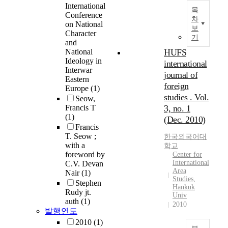
International
목
Conference
차
on National
보
Character
기
and
National
HUFS
Ideology in
international
Interwar
journal of
Eastern
foreign
Europe
(1)
studies . Vol.
Seow,
Francis T
3, no. 1
(1)
(Dec. 2010)
Francis
T. Seow ;
한국외국어대
with a
학교
foreword by
Center for
International
C.V. Devan
Area
Nair
(1)
Studies,
Stephen
Hankuk
Rudy jt.
Univ
auth
(1)
2010
발행연도
2010
(1)