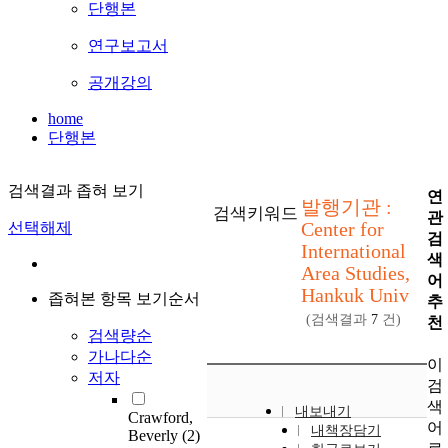
단행본
연구보고서
공개강의
home
단행본
검색결과 좁혀 보기
연
발행기관 :
검색키워드
관
Center for
선택해제
검
International
색
Area Studies,
어
Hankuk Univ
좁혀본 항목 보기순서
추
(검색결과
7
건)
천
검색량순
가나다순
이
저자
검
색
내보내기
Crawford,
어
내책장담기
Beverly
(2)