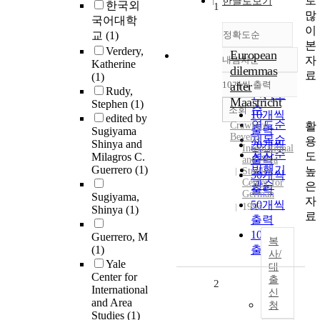
로
한글로보기
한국외
1
많
국어대학
이
교
(1)
정확도순
본
Verdery,
European
자
내림차순
Katherine
정확도
dilemmas
료
(1)
순
10개씩 출력
after
내림차순
Rudy,
인기도
Maastricht
Stephen
(1)
순
조회
10개씩
edited by
연도순
활
Crawford,
출력
Sugiyama
Beverly
제목순
용
Shinya and
20개씩
International
저자순
도
Milagros C.
출력
and Area
Guerrero
(1)
발행기
높
Studies,
30개씩
Center for
관순
은
출력
German
Sugiyama,
자
50개씩
1993
Shinya
(1)
료
출력
100개씩
Guerrero, M
복
(1)
출력
사/
Yale
대
Center for
출
2
International
신
and Area
청
Studies
(1)