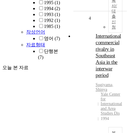
복
1995
(1)
사/
1994
(2)
대
1993
(1)
출
4
1992
(1)
신
1985
(1)
청
작성언어
International
영어
(7)
commercial
자료형태
rivalry in
단행본
Southeast
(7)
Asia in the
오늘 본 자료
interwar
period
Sugiyama,
Shinya
Yale Center
for
International
and Area
Studies Dis
1994
복