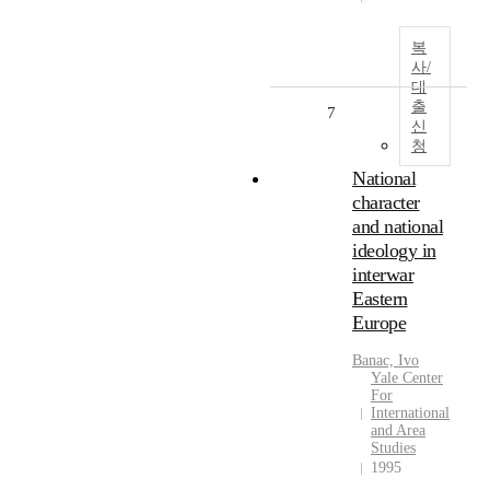
복
사/
대
출
7
신
청
National
character
and national
ideology in
interwar
Eastern
Europe
Banac, Ivo
Yale Center
For
International
and Area
Studies
1995