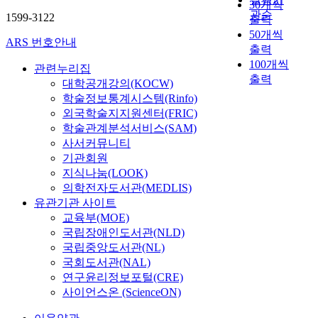
30개씩
관순
1599-3122
출력
50개씩
ARS 번호안내
출력
100개씩
관련누리집
출력
대학공개강의(KOCW)
학술정보통계시스템(Rinfo)
외국학술지지원센터(FRIC)
학술관계분석서비스(SAM)
사서커뮤니티
기관회원
지식나눔(LOOK)
의학전자도서관(MEDLIS)
유관기관 사이트
교육부(MOE)
국립장애인도서관(NLD)
국립중앙도서관(NL)
국회도서관(NAL)
연구윤리정보포털(CRE)
사이언스온 (ScienceON)