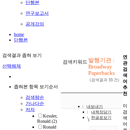
단행본
연구보고서
공개강의
home
단행본
검색결과 좁혀 보기
연
발행기관 :
검색키워드
관
Broadway
선택해제
검
Paperbacks
색
(검색결과
33
건)
어
좁혀본 항목 보기순서
추
천
검색량순
가나다순
이
내보내기
저자
검
내책장담기
Kessler,
색
한글로보기
1
Ronald
(2)
어
Ronald