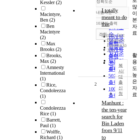
로
정확도순
Kessler
(2)
많
I totally
내림차순
이
Macintyre,
정확도
meant to do
본
Ben
(2)
순
10개씩 출력
that
내림차순
Ben
자
인기도
Macintyre
료
순
조회
Borden, Jane
10개씩
(2)
Broadway
연도순
출력
Max
Paperbacks
제목순
Brooks
(2)
20개씩
2011
저자순
활
Brooks,
출력
발행기
Max
(2)
용
30개씩
복
관순
Amnesty
도
출력
사/
International
높
50개씩
대
(1)
은
출력
출
2
Rice,
자
신
100개씩
Condoleezza
청
료
출력
(1)
Manhunt :
Condoleezza
the ten-year
Rice
(1)
search for
Barrett,
Bin Laden
Paul
(1)
from 9/11
Wolffe,
to
Richard
(1)