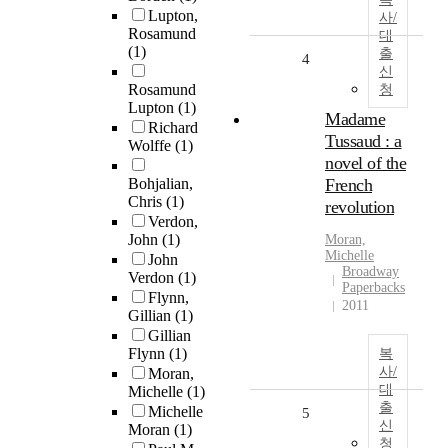
Lupton,
사/
Rosamund
대
(1)
출
4
신
Rosamund
청
Lupton
(1)
Madame
Richard
Tussaud : a
Wolffe
(1)
novel of the
Bohjalian,
French
Chris
(1)
revolution
Verdon,
John
(1)
Moran,
Michelle
John
Broadway
Verdon
(1)
Paperbacks
Flynn,
2011
Gillian
(1)
Gillian
Flynn
(1)
복
사/
Moran,
대
Michelle
(1)
출
Michelle
5
신
Moran
(1)
청