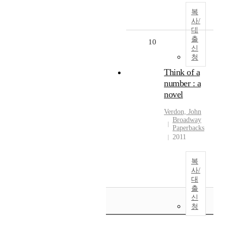
복
사/
대
출
10
신
청
Think of a
number : a
novel
Verdon, John
Broadway
Paperbacks
2011
복
사/
대
출
신
청