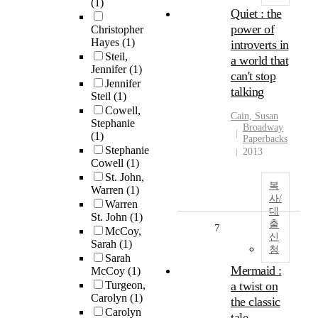
(1)
Quiet : the
power of
Christopher
Hayes
(1)
introverts in
Steil,
a world that
Jennifer
(1)
can't stop
Jennifer
talking
Steil
(1)
Cowell,
Cain, Susan
Stephanie
Broadway
(1)
Paperbacks
Stephanie
2013
Cowell
(1)
St. John,
복
Warren
(1)
사/
Warren
대
St. John
(1)
출
7
McCoy,
신
Sarah
(1)
청
Sarah
Mermaid :
McCoy
(1)
Turgeon,
a twist on
Carolyn
(1)
the classic
Carolyn
tale