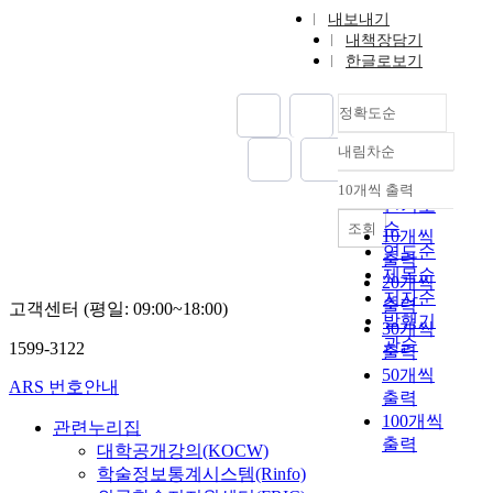
내보내기
내책장담기
한글로보기
정확도순
내림차순
정확도
순
10개씩 출력
내림차순
인기도
순
조회
10개씩
연도순
출력
제목순
20개씩
저자순
출력
고객센터 (평일: 09:00~18:00)
발행기
30개씩
관순
1599-3122
출력
50개씩
ARS 번호안내
출력
100개씩
관련누리집
출력
대학공개강의(KOCW)
학술정보통계시스템(Rinfo)