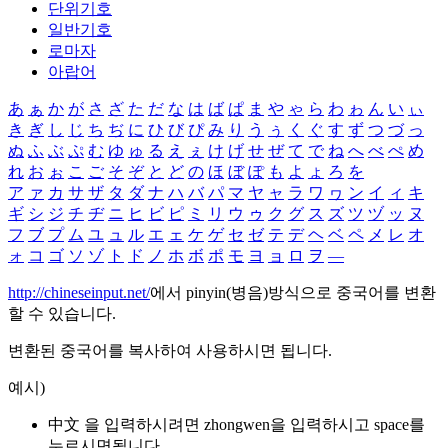
단위기호
일반기호
로마자
아랍어
あ
ぁ
か
が
さ
ざ
た
だ
な
は
ば
ぱ
ま
や
ゃ
ら
わ
ゎ
ん
い
ぃ
き
ぎ
し
じ
ち
ぢ
に
ひ
び
ぴ
み
り
う
ぅ
く
ぐ
す
ず
つ
づ
っ
ぬ
ふ
ぶ
ぷ
む
ゆ
ゅ
る
え
ぇ
け
げ
せ
ぜ
て
で
ね
へ
べ
ぺ
め
れ
お
ぉ
こ
ご
そ
ぞ
と
ど
の
ほ
ぼ
ぽ
も
よ
ょ
ろ
を
ア
ァ
カ
サ
ザ
タ
ダ
ナ
ハ
バ
パ
マ
ヤ
ャ
ラ
ワ
ヮ
ン
イ
ィ
キ
ギ
シ
ジ
チ
ヂ
ニ
ヒ
ビ
ピ
ミ
リ
ウ
ゥ
ク
グ
ス
ズ
ツ
ヅ
ッ
ヌ
フ
ブ
プ
ム
ユ
ュ
ル
エ
ェ
ケ
ゲ
セ
ゼ
テ
デ
ヘ
ベ
ペ
メ
レ
オ
ォ
コ
ゴ
ソ
ゾ
ト
ド
ノ
ホ
ボ
ポ
モ
ヨ
ョ
ロ
ヲ
―
http://chineseinput.net/
에서 pinyin(병음)방식으로 중국어를 변환
할 수 있습니다.
변환된 중국어를 복사하여 사용하시면 됩니다.
예시)
中文 을 입력하시려면
zhongwen
을 입력하시고 space를
누르시면됩니다.