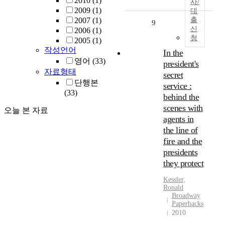
2010
(1)
사/
2009
(1)
대
2007
(1)
출
9
신
2006
(1)
청
2005
(1)
작성언어
In the
영어
(33)
president's
자료형태
secret
단행본
service :
(33)
behind the
scenes with
오늘 본 자료
agents in
the line of
fire and the
presidents
they protect
Kessler,
Ronald
Broadway
Paperbacks
2010