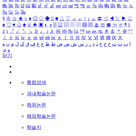
㎒
㎓
㎔
Ω
㏀
㏁
㎊
㎋
㎌
㏖
㏅
㎭
㎮
㎯
㏛
㎩
㎪
㎫
㎬
㏝
㏐
㏓
㏃
㏉
㏜
㏆
§
※
☆
★
○
●
◎
◇
◆
□
■
△
▽
→
←
↑
↓
↔
〓
◁
◀
▷
▶
♤
♠
♡
♥
♧
♣
⊙
◈
▣
◐
◑
▒
▤
▥
▨
▧
▦
▩
♨
☏
☎
☜
☞
¶
†
‡
↕
↗
↙
↖
↘
♭
♩
♪
♬
㉿
㈜
№
㏇
™
㏂
㏘
℡
＃
＆
＊
＠
ª
º
ⅰ
ⅱ
ⅲ
ⅳ
ⅴ
ⅵ
ⅶ
ⅷ
ⅸ
ⅹ
Ⅰ
Ⅱ
Ⅲ
Ⅳ
Ⅴ
Ⅵ
Ⅶ
Ⅷ
Ⅸ
Ⅹ
ا
ب
ت
ث
ج
ح
خ
د
ذ
ر
ز
س
ش
ص
ض
ط
ظ
ع
غ
ف
ق
ک
ل
م
ن
ه
و
ی
닫기
통합검색
국내학술논문
학위논문
해외학술논문
학술지