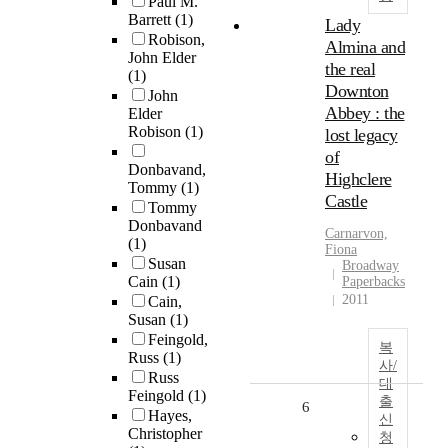
Paul M.
Barrett
(1)
Lady
Robison,
Almina and
John Elder
the real
(1)
Downton
John
Abbey : the
Elder
Robison
(1)
lost legacy
of
Donbavand,
Highclere
Tommy
(1)
Castle
Tommy
Donbavand
Carnarvon,
(1)
Fiona
Susan
Broadway
Cain
(1)
Paperbacks
2011
Cain,
Susan
(1)
Feingold,
복
Russ
(1)
사/
Russ
대
Feingold
(1)
출
6
Hayes,
신
Christopher
청