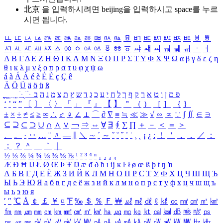
北京 을 입력하시려면
beijing
을 입력하시고 space를 누르
시면 됩니다.
ㅥ
ㅦ
ㅧ
ㅨ
ㅩ
ㅪ
ㅫ
ㅬ
ㅭ
ㅮ
ㅯ
ㅰ
ㅱ
ㅲ
ㅳ
ㅴ
ㅵ
ㅶ
ㅷ
ㅸ
ㅹ
ㅺ
ㅻ
ㅼ
ㅽ
ㅾ
ㅿ
ㆀ
ㆁ
ㆂ
ㆃ
ㆄ
ㆅ
ㆆ
ㆇ
ㆈ
ㆉ
ㆊ
ㆋ
ㆌ
ㆍ
ㆎ
Α
Β
Γ
Δ
Ε
Ζ
Η
Θ
Ι
Κ
Λ
Μ
Ν
Ξ
Ο
Π
Ρ
Σ
Τ
Υ
Φ
Χ
Ψ
Ω
α
β
γ
δ
ε
ζ
η
θ
ι
κ
λ
μ
ν
ξ
ο
π
ρ
σ
τ
υ
φ
χ
ψ
ω
á
à
Á
À
é
è
É
È
ç
Ç
ê
Ä
Ö
Ü
ä
ö
ü
ß
ְ
ֳ
ֲ
ֱ
ָ
ַ
ֵ
ֶ
ִ
ֹ
ּ
ֻ
ׂ
ׁ
ּ
ב
ה
נ
מ
צ
ת
ץ
ש
ד
ג
כ
ע
י
ח
ל
ך
ף
ק
ר
א
ט
ו
ן
ם
פ
‘
’
“
”
〔
〕
〈
〉
「
」
『
』
【
】
＂
（
）
［
］
｛
｝
±
×
÷
≠
≤
≥
∞
∴
♂
♀
∠
⊥
⌒
∂
∇
≡
≒
≪
≫
√
∽
∝
∵
∫
∬
∈
∋
⊆
⊇
⊂
⊃
∪
∩
∧
∨
￢
⇒
⇔
∀
∃
∮
∑
∏
＋
－
＜
＝
＞
、
。
·
‥
…
¨
〃
―
∥
＼
∼
´
～
ˇ
˘
˝
˚
˙
¸
˛
¡
¿
ː
！
＇
，
．
／
：
；
？
＾
＿
｀
｜
½
⅓
⅔
¼
¾
⅛
⅜
⅝
⅞
¹
²
³
⁴
ⁿ
₁
₂
₃
₄
Æ
Ð
Ħ
Ĳ
Ł
Ø
Œ
Þ
Ŧ
Ŋ
æ
đ
ð
ħ
ı
ĳ
ĸ
ŀ
ł
ø
œ
ß
þ
ŧ
ŋ
ŉ
А
Б
В
Г
Д
Е
Ё
Ж
З
И
Й
К
Л
М
Н
О
П
Р
С
Т
У
Ф
Х
Ц
Ч
Ш
Щ
Ъ
Ы
Ь
Э
Ю
Я
а
б
в
г
д
е
ё
ж
з
и
й
к
л
м
н
о
п
р
с
т
у
ф
х
ц
ч
ш
щ
ъ
ы
ь
э
ю
я
′
″
℃
Å
￠
￡
￥
¤
℉
‰
＄
％
Ｆ
￦
㎕
㎖
㎗
ℓ
㎘
㏄
㎣
㎤
㎥
㎦
㎙
㎚
㎛
㎜
㎝
㎞
㎟
㎠
㎡
㎢
㏊
㎍
㎎
㎏
㏏
㎈
㎉
㏈
㎧
㎨
㎰
㎱
㎲
㎳
㎴
㎵
㎶
㎷
㎸
㎹
㎀
㎁
㎂
㎃
㎄
㎺
㎻
㎽
㎾
㎿
㎐
㎑