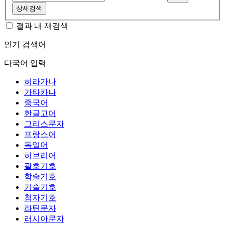
상세검색
결과 내 재검색
인기 검색어
다국어 입력
히라가나
가타카나
중국어
한글고어
그리스문자
프랑스어
독일어
히브리어
괄호기호
학술기호
기술기호
첨자기호
라틴문자
러시아문자