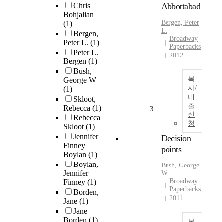
Chris
Abbottabad
Bohjalian
Bergen, Peter
(1)
L.
Bergen,
Broadway
Peter L.
(1)
Paperbacks
Peter L.
2012
Bergen
(1)
Bush,
복
George W
사/
(1)
대
Skloot,
출
Rebecca
(1)
3
신
Rebecca
청
Skloot
(1)
Jennifer
Decision
Finney
points
Boylan
(1)
Boylan,
Bush, George
Jennifer
W
Broadway
Finney
(1)
Paperbacks
Borden,
2011
Jane
(1)
Jane
Borden
(1)
복