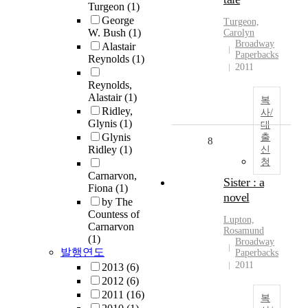
Turgeon
(1)
George
Turgeon,
W. Bush
(1)
Carolyn
Broadway
Alastair
Paperbacks
Reynolds
(1)
2011
Reynolds,
Alastair
(1)
복
Ridley,
사/
Glynis
(1)
대
Glynis
출
8
Ridley
(1)
신
청
Carnarvon,
Sister : a
Fiona
(1)
novel
by The
Countess of
Lupton,
Carnarvon
Rosamund
(1)
Broadway
발행연도
Paperbacks
2011
2013
(6)
2012
(6)
2011
(16)
복