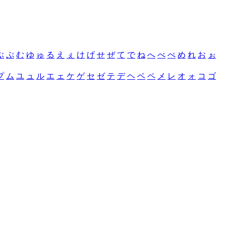
ぶ
ぷ
む
ゆ
ゅ
る
え
ぇ
け
げ
せ
ぜ
て
で
ね
へ
べ
ぺ
め
れ
お
ぉ
プ
ム
ユ
ュ
ル
エ
ェ
ケ
ゲ
セ
ゼ
テ
デ
ヘ
ベ
ペ
メ
レ
オ
ォ
コ
ゴ