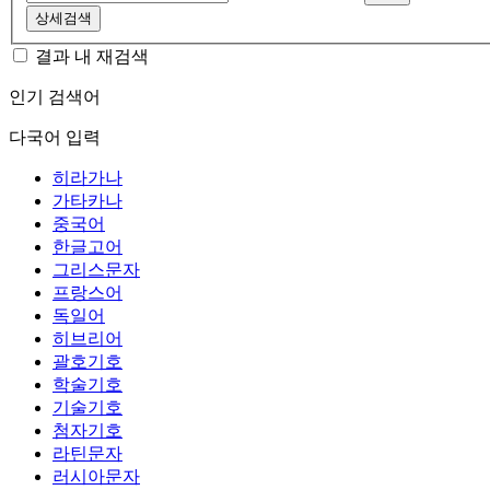
상세검색
결과 내 재검색
인기 검색어
다국어 입력
히라가나
가타카나
중국어
한글고어
그리스문자
프랑스어
독일어
히브리어
괄호기호
학술기호
기술기호
첨자기호
라틴문자
러시아문자