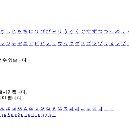
ぎ
し
じ
ち
ぢ
に
ひ
び
ぴ
み
り
う
ぅ
く
ぐ
す
ず
つ
づ
っ
ぬ
ふ
シ
ジ
チ
ヂ
ニ
ヒ
ビ
ピ
ミ
リ
ウ
ゥ
ク
グ
ス
ズ
ツ
ヅ
ッ
ヌ
フ
ブ
할 수 있습니다.
누르시면됩니다.
시면 됩니다.
ㅻ
ㅼ
ㅽ
ㅾ
ㅿ
ㆀ
ㆁ
ㆂ
ㆃ
ㆄ
ㆅ
ㆆ
ㆇ
ㆈ
ㆉ
ㆊ
ㆋ
ㆌ
ㆍ
ㆎ
θ
ι
κ
λ
μ
ν
ξ
ο
π
ρ
σ
τ
υ
φ
χ
ψ
ω