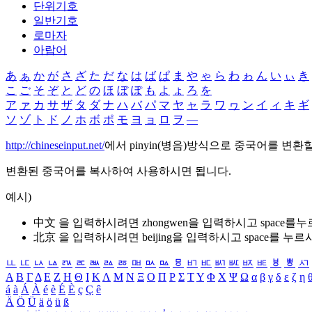
단위기호
일반기호
로마자
아랍어
あ
ぁ
か
が
さ
ざ
た
だ
な
は
ば
ぱ
ま
や
ゃ
ら
わ
ゎ
ん
い
ぃ
き
こ
ご
そ
ぞ
と
ど
の
ほ
ぼ
ぽ
も
よ
ょ
ろ
を
ア
ァ
カ
サ
ザ
タ
ダ
ナ
ハ
バ
パ
マ
ヤ
ャ
ラ
ワ
ヮ
ン
イ
ィ
キ
ギ
ソ
ゾ
ト
ド
ノ
ホ
ボ
ポ
モ
ヨ
ョ
ロ
ヲ
―
http://chineseinput.net/
에서 pinyin(병음)방식으로 중국어를 변환
변환된 중국어를 복사하여 사용하시면 됩니다.
예시)
中文 을 입력하시려면
zhongwen
을 입력하시고 space를
北京 을 입력하시려면
beijing
을 입력하시고 space를 누르
ㅥ
ㅦ
ㅧ
ㅨ
ㅩ
ㅪ
ㅫ
ㅬ
ㅭ
ㅮ
ㅯ
ㅰ
ㅱ
ㅲ
ㅳ
ㅴ
ㅵ
ㅶ
ㅷ
ㅸ
ㅹ
ㅺ
Α
Β
Γ
Δ
Ε
Ζ
Η
Θ
Ι
Κ
Λ
Μ
Ν
Ξ
Ο
Π
Ρ
Σ
Τ
Υ
Φ
Χ
Ψ
Ω
α
β
γ
δ
ε
ζ
η
á
à
Á
À
é
è
É
È
ç
Ç
ê
Ä
Ö
Ü
ä
ö
ü
ß