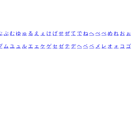
ぶ
ぷ
む
ゆ
ゅ
る
え
ぇ
け
げ
せ
ぜ
て
で
ね
へ
べ
ぺ
め
れ
お
ぉ
プ
ム
ユ
ュ
ル
エ
ェ
ケ
ゲ
セ
ゼ
テ
デ
ヘ
ベ
ペ
メ
レ
オ
ォ
コ
ゴ