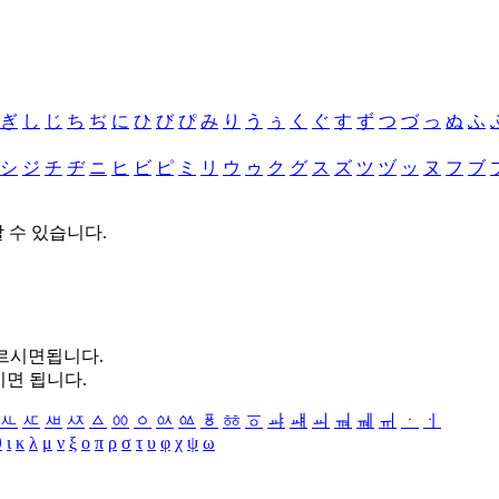
ぎ
し
じ
ち
ぢ
に
ひ
び
ぴ
み
り
う
ぅ
く
ぐ
す
ず
つ
づ
っ
ぬ
ふ
シ
ジ
チ
ヂ
ニ
ヒ
ビ
ピ
ミ
リ
ウ
ゥ
ク
グ
ス
ズ
ツ
ヅ
ッ
ヌ
フ
ブ
할 수 있습니다.
누르시면됩니다.
시면 됩니다.
ㅻ
ㅼ
ㅽ
ㅾ
ㅿ
ㆀ
ㆁ
ㆂ
ㆃ
ㆄ
ㆅ
ㆆ
ㆇ
ㆈ
ㆉ
ㆊ
ㆋ
ㆌ
ㆍ
ㆎ
θ
ι
κ
λ
μ
ν
ξ
ο
π
ρ
σ
τ
υ
φ
χ
ψ
ω