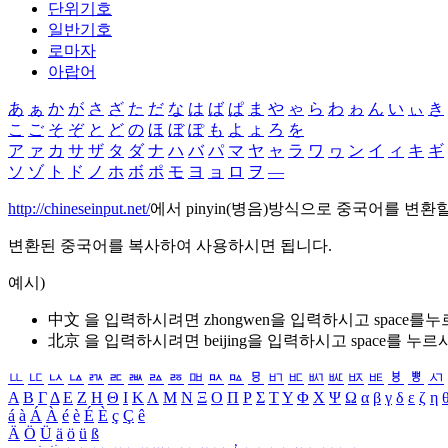
단위기호
일반기호
로마자
아랍어
あ
ぁ
か
が
さ
ざ
た
だ
な
は
ば
ぱ
ま
や
ゃ
ら
わ
ゎ
ん
い
ぃ
き
こ
ご
そ
ぞ
と
ど
の
ほ
ぼ
ぽ
も
よ
ょ
ろ
を
ア
ァ
カ
サ
ザ
タ
ダ
ナ
ハ
バ
パ
マ
ヤ
ャ
ラ
ワ
ヮ
ン
イ
ィ
キ
ギ
ソ
ゾ
ト
ド
ノ
ホ
ボ
ポ
モ
ヨ
ョ
ロ
ヲ
―
http://chineseinput.net/
에서 pinyin(병음)방식으로 중국어를 변환
변환된 중국어를 복사하여 사용하시면 됩니다.
예시)
中文 을 입력하시려면
zhongwen
을 입력하시고 space를
北京 을 입력하시려면
beijing
을 입력하시고 space를 누르
ㅥ
ㅦ
ㅧ
ㅨ
ㅩ
ㅪ
ㅫ
ㅬ
ㅭ
ㅮ
ㅯ
ㅰ
ㅱ
ㅲ
ㅳ
ㅴ
ㅵ
ㅶ
ㅷ
ㅸ
ㅹ
ㅺ
Α
Β
Γ
Δ
Ε
Ζ
Η
Θ
Ι
Κ
Λ
Μ
Ν
Ξ
Ο
Π
Ρ
Σ
Τ
Υ
Φ
Χ
Ψ
Ω
α
β
γ
δ
ε
ζ
η
á
à
Á
À
é
è
É
È
ç
Ç
ê
Ä
Ö
Ü
ä
ö
ü
ß