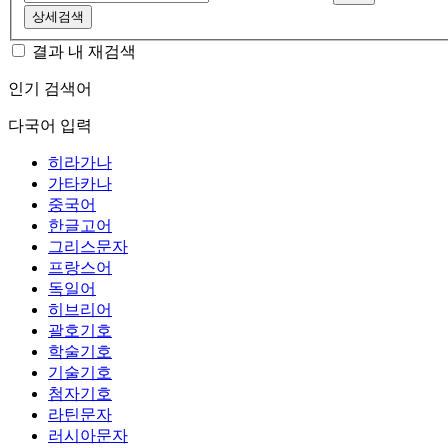
상세검색
결과 내 재검색
인기 검색어
다국어 입력
히라가나
가타카나
중국어
한글고어
그리스문자
프랑스어
독일어
히브리어
괄호기호
학술기호
기술기호
첨자기호
라틴문자
러시아문자